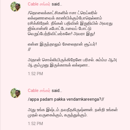
Cable சங்கர்
said…
/தொலைக்காட்சிகளில் ஈசா ட்ரெய்லரில்
லக்‌ஷணாவைக் காண்பிக்கும்போதெல்லாம்
ரசிக்கிறேன். நீங்கள் பதிவின் இறுதியில் அவரது
ஜில்பான்ஸி ஃபோட்டோவைப் போட்டு
வெறுப்பேற்றிவிட்டீர்களே! அவரா இது!
என்ன இருந்தாலும் சேலைதான் சூப்பர்!
//
அதான் சொல்லியிருக்கிறேனே பரிசல். சும்ம்ம ஆஅ
ஆ கும்முனு இருக்காஙக் லக்‌ஷனா..
1:52 PM
Cable சங்கர்
said…
/appa padam pakka vendamkareenga?//
அது உங்க இஷ்டம்..நவநீதகிருஷ்ணன். நன்றி உங்கள்
முதல் வருகைக்கும், கருத்துக்கும்.
1:52 PM