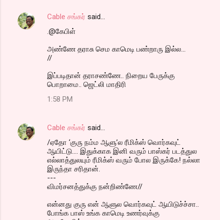
Cable சங்கர்
said…
.@கேபிள்
அண்ணே தராசு செம காமெடி பண்றாரு இல்ல...
//
இப்படிதான் தராசண்ணே.. நிறைய பேருக்கு
பொறாமை.. ஜெட்லி மாதிரி
1:58 PM
Cable சங்கர்
said…
/ஏதோ ‘குரு நம்ம ஆளு’ல ரீமிக்ஸ் வொர்கவுட்
ஆயிட்டு.... இதுக்காக இனி வரும் பாஸ்கர் படத்துல
எல்லாத்துலயும் ரீமிக்ஸ் வரும் போல இருக்கே! நல்லா
இருந்தா சரிதான்.
---
விமர்சனத்துக்கு நன்றிண்ணே//
என்னது குரு என் ஆளுல வொர்கவுட் ஆயிடுச்ச்சா..
போங்க பாஸ் உங்க காமெடி உணர்வுக்கு