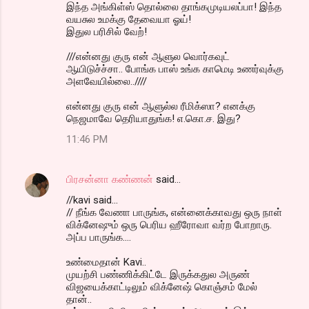
இந்த அங்கிள்ஸ் தொல்லை தாங்கமுடியலப்பா! இந்த
வயசுல உமக்கு தேவையா ஓய்!
இதுல பரிசில் வேற்!
///என்னது குரு என் ஆளுல வொர்கவுட்
ஆயிடுச்ச்சா.. போங்க பாஸ் உங்க காமெடி உணர்வுக்கு
அளவேயில்லை..////
என்னது குரு என் ஆளுல்ல ரீமிக்ஸா? எனக்கு
நெஜமாவே தெரியாதுங்க! எ.கொ.ச. இது?
11:46 PM
பிரசன்னா கண்ணன்
said…
//kavi said...
// நீங்க வேணா பாருங்க, என்னைக்காவது ஒரு நாள்
விக்னேஷும் ஒரு பெரிய ஹீரோவா வர்ற போறாரு.
அப்ப பாருங்க....
உண்மைதான் Kavi..
முயற்சி பண்ணிக்கிட்டே இருக்கதுல அருண்
விஜயைக்காட்டிலும் விக்னேஷ் கொஞ்சம் மேல்
தான்..