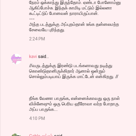
நேரம் ஒக்காந்து இருந்தோம். ஏண்டா போனோம்னு
ஆகிப்போச்சு. இந்தக் காமிடி மட்டும் இல்லனா
கூட்டிட்டுப் போனவன் நாராயிருப்பான்.
---
அந்த படத்துக்கு அப்புறம்தான் உங்க தன்னலமற்ற
சேவையே புரிந்தது.
2:24 PM
kavi
said…
//வருடத்துக்கு இரண்டு படங்களாவது நடித்து
கொண்டுதானிருக்கிறார் ஆனால் ஒன்றும்
சொல்லும்படியாய் இருக்க மாட்டேன் என்கிறது. //
நீங்க வேணா பாருங்க, என்னைக்காவது ஒரு நாள்
விக்னேஷும் ஒரு பெரிய ஹீரோவா வர்ற போறாரு.
அப்ப பாருங்க....
4:10 PM
Cable சங்கர்
said…