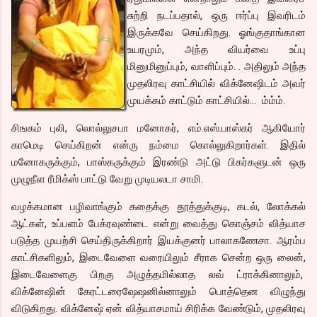
சுற்றி நடப்பதால், ஒரு ஈர்ப்பு இவரிடம்
இருக்கவே செய்கிறது. ஓங்குதாங்கான
உயரமும், அந்த வியர்வை உப்பு
மினுமினுப்பும், வாளிப்பும். . அதிலும் அந்த
முதலிரவு காட்சியில் விக்னேஷிடம் அவர்
முயக்கம் காட்டும் காட்சியில்… ம்ம்ம்.
சிஙகம் புலி, லொல்லுசபா மனோகர், எம்.எஸ்.பாஸ்கர் ஆகியோர்
காமெடி செய்கிறன் என்ரு நம்மை கொல்லுகிறார்கள். இதில்
மனோகருக்கும், பாஸ்கருக்கும் இரண்டு அட்டு பிகர்களுடன் ஒரு
முழுநீள ரீமிக்ஸ் பாட்டு வேறு முடியலடா சாமி.
வழக்கமான பழிவாங்கும் கதைக்கு தூத்துக்குடி, கடல், லோக்கல்
ஆட்கள், உப்பளம் பேக்ரவுண்டை என்று வைத்து கொஞ்சம் வித்யாச
படுத்த முயற்சி செய்திருக்கிறார் இயக்குனர் பாலாகணேசா. ஆரம்ப
காட்சிகளிலும், இடைவேளை வரையிலும் சீராக சென்ற ஒரு லைன்,
இடைவேளைகு பிறகு அழுத்தமில்லாத லவ் ட்ராக்கினாலும்,
விக்னேஷின் கேரட்டரைஷேஷனில்னாலும் பொத்தென விழுந்து
விடுகிறது. விக்னேஷ் ஏன் வித்யாசமாய் சிரிக்க வேண்டும், முதலிரவு