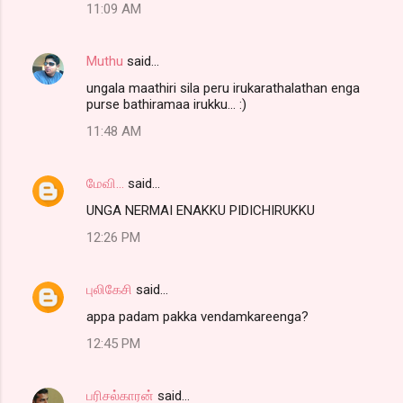
11:09 AM
Muthu
said…
ungala maathiri sila peru irukarathalathan enga
purse bathiramaa irukku... :)
11:48 AM
மேவி...
said…
UNGA NERMAI ENAKKU PIDICHIRUKKU
12:26 PM
புலிகேசி
said…
appa padam pakka vendamkareenga?
12:45 PM
பரிசல்காரன்
said…