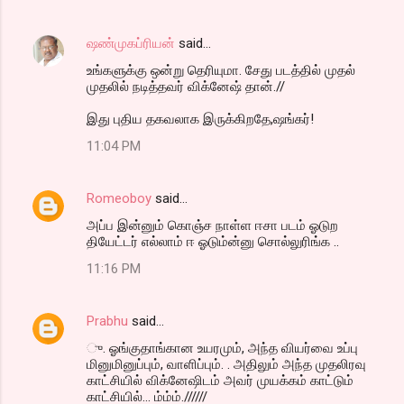
ஷண்முகப்ரியன்
said…
உங்களுக்கு ஒன்று தெரியுமா. சேது படத்தில் முதல்
முதலில் நடித்தவர் விக்னேஷ் தான்.//
இது புதிய தகவலாக இருக்கிறதே,ஷங்கர்!
11:04 PM
Romeoboy
said…
அப்ப இன்னும் கொஞ்ச நாள்ள ஈசா படம் ஓடுற
தியேட்டர் எல்லாம் ஈ ஓடும்ன்னு சொல்லுரிங்க ..
11:16 PM
Prabhu
said…
ு. ஓங்குதாங்கான உயரமும், அந்த வியர்வை உப்பு
மினுமினுப்பும், வாளிப்பும். . அதிலும் அந்த முதலிரவு
காட்சியில் விக்னேஷிடம் அவர் முயக்கம் காட்டும்
காட்சியில்… ம்ம்ம்.//////