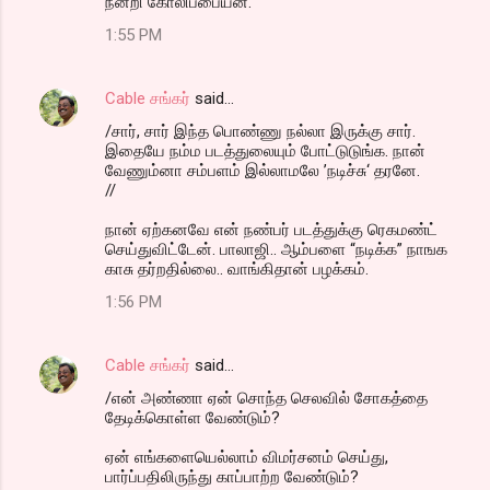
நன்றி கோலிப்பையன்.
1:55 PM
Cable சங்கர்
said…
/சார், சார் இந்த பொண்ணு நல்லா இருக்கு சார்.
இதையே நம்ம படத்துலையும் போட்டுடுங்க. நான்
வேணும்னா சம்பளம் இல்லாமலே ’நடிச்சு‘ தரனே.
//
நான் ஏற்கனவே என் நண்பர் படத்துக்கு ரெகமண்ட்
செய்துவிட்டேன். பாலாஜி.. ஆம்பளை “நடிக்க” நாஙக
காசு தர்றதில்லை.. வாங்கிதான் பழக்கம்.
1:56 PM
Cable சங்கர்
said…
/என் அண்ணா ஏன் சொந்த செலவில் சோகத்தை
தேடிக்கொள்ள வேண்டும்?
ஏன் எங்களையெல்லாம் விமர்சனம் செய்து,
பார்ப்பதிலிருந்து காப்பாற்ற வேண்டும்?