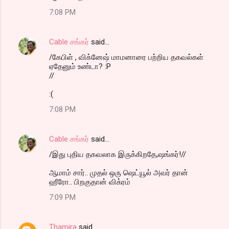
7:08 PM
Cable சங்கர்
said…
/கேபிள் , விக்னேஷ் மாமனாரை பற்றிய தகவல்கள்
ஏதேனும் உண்டா? :P
//
:(
7:08 PM
Cable சங்கர்
said…
/இது புதிய தகவலாக இருக்கிறதே,ஷங்கர்!//
ஆமாம் சார்.. முதல் ஒரு ஷெட்யூல் அவர் தான்
ஹீரோ.. பிறகுதான் விக்ரம்
7:09 PM
Thamira
said…