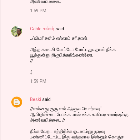
அளவேயில்லை..
1:59 PM
Cable சங்கர்
said…
../விமரிசன்ம் எல்லாம் சரிதான்.
அந்த கடைசி போட்டோ போட்டதுலதான் நீங்க
யூத்துன்னு நிரூபிக்கறீங்கண்ணே.
//
:)
1:59 PM
Beski
said…
//என்னது குரு என் ஆளுல வொர்கவுட்
ஆயிடுச்ச்சா.. போங்க பாஸ் உங்க காமெடி உணர்வுக்கு
அளவேயில்லை.. //
நீங்க வேற... எந்திரிச்சு ஓடலாம்னு முடிவு
பண்ணிட்டோம்... இது வந்ததால இன்னும் கொஞ்ச