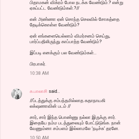
பிதாமகன் விக்ரம் போல நடக்க வேண்டும்.? என்று
ஏகப்பட்ட வேண்டும்கள்.?//
என் அண்ணா ஏன் சொந்த செலவில் சோகத்தை
தேடிக்கொள்ள வேண்டும்?
ஏன் எங்களையெல்லாம் விமர்சனம் செய்து,
பார்ப்பதிலிருந்து காப்பாற்ற வேண்டும்?
இப்படி எனக்கும் பல வேண்டும்கள்...
பிரபாகர்.
10:38 AM
க.பாலாசி
said…
//ப்டத்துக்கு சம்பந்தமில்லாத கதாநாயகி
லக்‌ஷணாவின் படம் //
சார், சார் இந்த பொண்ணு நல்லா இருக்கு சார்.
இதையே நம்ம படத்துலையும் போட்டுடுங்க. நான்
வேணும்னா சம்பளம் இல்லாமலே ’நடிச்சு‘ தரனே.
10:50 AM