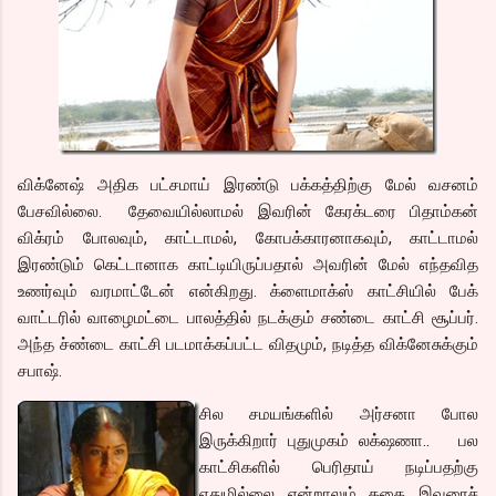
விக்னேஷ் அதிக பட்சமாய் இரண்டு பக்கத்திற்கு மேல் வசனம்
பேசவில்லை. தேவையில்லாமல் இவரின் கேரக்டரை பிதாம்கன்
விக்ரம் போலவும், காட்டாமல், கோபக்காரனாகவும், காட்டாமல்
இரண்டும் கெட்டானாக காட்டியிருப்பதால் அவரின் மேல் எந்தவித
உணர்வும் வரமாட்டேன் என்கிறது. க்ளைமாக்ஸ் காட்சியில் பேக்
வாட்டரில் வாழைமட்டை பாலத்தில் நடக்கும் சண்டை காட்சி சூப்பர்.
அந்த ச்ண்டை காட்சி படமாக்கப்பட்ட விதமும், நடித்த விக்னேசுக்கும்
சபாஷ்.
சி
ல சமயங்களில் அர்சனா போல
இருக்கிறார் புதுமுகம் லக்‌ஷணா.. பல
காட்சிகளில் பெரிதாய் நடிப்பதற்கு
ஏதுமில்லை என்றாலும் கதை இவரைச்