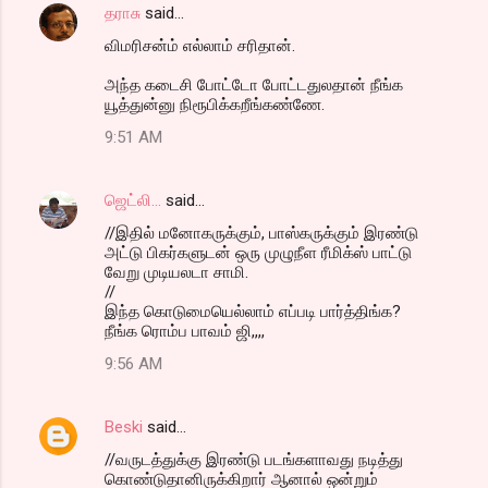
தராசு
said…
e
விமரிசன்ம் எல்லாம் சரிதான்.
n
t
அந்த கடைசி போட்டோ போட்டதுலதான் நீங்க
யூத்துன்னு நிரூபிக்கறீங்கண்ணே.
s
9:51 AM
ஜெட்லி...
said…
//இதில் மனோகருக்கும், பாஸ்கருக்கும் இரண்டு
அட்டு பிகர்களுடன் ஒரு முழுநீள ரீமிக்ஸ் பாட்டு
வேறு முடியலடா சாமி.
//
இந்த கொடுமையெல்லாம் எப்படி பார்த்திங்க?
நீங்க ரொம்ப பாவம் ஜி,,,,
9:56 AM
Beski
said…
//வருடத்துக்கு இரண்டு படங்களாவது நடித்து
கொண்டுதானிருக்கிறார் ஆனால் ஒன்றும்