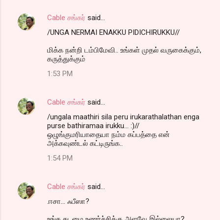
Cable சங்கர்
said…
/UNGA NERMAI ENAKKU PIDICHIRUKKU//
மிக்க நன்றி டம்பிமேவி.. உங்கள் முதல் வருகைக்கும்,
கருத்துக்கும்
1:53 PM
Cable சங்கர்
said…
/ungala maathiri sila peru irukarathalathan enga
purse bathiramaa irukku... :)//
ஒழுங்குமரியாதையா நம்ம கப்பத்தை என்
அக்கவுண்டல் கட்டிருங்க..
1:54 PM
Cable சங்கர்
said…
.ஈசா... ஃபீஸா?
உங்க கடமை உணர்ச்சிக்கு அளவே இல்லையா?