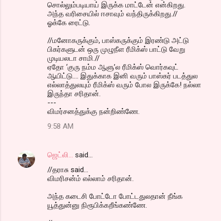
சொல்லும்படியாய் இருக்க மாட்டேன் என்கிறது.
அந்த வரிசையில் ஈசாவும் வந்திருக்கிறது.//
ஓக்கே ரைட்டு.
//மனோகருக்கும், பாஸ்கருக்கும் இரண்டு அட்டு
பிகர்களுடன் ஒரு முழுநீள ரீமிக்ஸ் பாட்டு வேறு
முடியலடா சாமி.//
ஏதோ ‘குரு நம்ம ஆளு’ல ரீமிக்ஸ் வொர்கவுட்
ஆயிட்டு.... இதுக்காக இனி வரும் பாஸ்கர் படத்துல
எல்லாத்துலயும் ரீமிக்ஸ் வரும் போல இருக்கே! நல்லா
இருந்தா சரிதான்.
---
விமர்சனத்துக்கு நன்றிண்ணே.
9:58 AM
ஜெட்லி...
said…
//தராசு said...
விமரிசன்ம் எல்லாம் சரிதான்.
அந்த கடைசி போட்டோ போட்டதுலதான் நீங்க
யூத்துன்னு நிரூபிக்கறீங்கண்ணே.