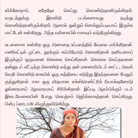
விக்னேஷும், ஏதேதோ செய்து கொண்டுதானிருக்கிறார்.
வருடத்துக்கு இரண்டு படங்களாவது நடித்து
கொண்டுதானிருக்கிறார் ஆனால் ஒன்றும் சொல்லும்படியாய் இருக்க
மாட்டேன் என்கிறது. அந்த வரிசையில் ஈசாவும் வந்திருக்கிறது.
சுடலைஈசா என்கிற ஒரு அனாதை உப்பளத்தில் வேலை பார்க்கிறான்.
மணிகட்டில் முட்டை தூக்கும் கம்பியோடு அலைகிறான் தனியனாய்
இருக்கும் ஒருவனை கொலை செய்கிறான். கொலை செய்தவனை
தன்னுடய் வீட்டிற்கு கொண்டு வந்து தன் மனைவியிடம் காட்ட, அவள்
வெறி கொண்டு கையில் ஒரு கத்தியை எடுத்து இறந்தவனை மேலும்
குத்துகிறாள். ஈசா ஒரு விதமான எக்ஸ்செண்ட்ரிக் ரியாக்‌ஷனோடு
ஓங்காரமாய் ஆரவாரமாய் சிரிக்கிறான். இப்படி ஆரம்பிக்கும் படம்
இடைவேளையின் போது கொஞ்சம் ஜெர்க்காகத்தான் செய்கிறது.
பின்பு ப்ளாடாகி விழுந்துவிடுகிற்து.