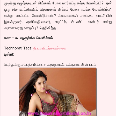
முடிந்து எழுந்தவுடன் கிங்காங் போல மார்தட்டி கத்த வேண்டும்? ஏன்
ஒரு சில காட்சிகளில் பிதாமகன் விக்ரம் போல நடக்க வேண்டும்.?
என்று ஏகப்பட்ட வேண்டும்கள்.? க்ளைமாக்ஸ் சண்டை காட்சியில்
இயக்குனர், ஒளிப்பதிவாளர், எடிட்ட்ர், ஸ்டண்ட் மாஸ்டர் என்று
அனைவரது உழைப்பும் தெரிகிற்து.
ஈசா – கடவுளூக்கே வெளிச்சம்
Technorati Tags:
திரைவிமர்சனம்
,
ஈசா
டிஸ்கி:
ப்டத்துக்கு சம்பந்தமில்லாத கதாநாயகி லக்‌ஷணாவின் படம்