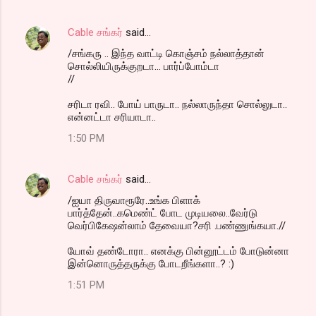
Cable சங்கர்
said…
/சங்கரு .. இந்த வாட்டி கொஞ்சம் நல்லாத்தான்
சொல்லியிருக்குறடா... பார்ப்போம்டா
//
சரிடா ரவி.. போய் பாருடா.. நல்லாருந்தா சொல்லுடா..
என்னட்டா சரியாடா..
1:50 PM
Cable சங்கர்
said…
/ஐயா திருவாரூரே..உங்க பிளாக்
பார்த்தேன்..கமெண்ட் போட முடியலை..வேர்டு
வெர்பிகேஷன்லாம் தேவையா?சரி .பண்ணுங்கயா.//
யோவ் தண்டோரா.. எனக்கு பின்னூட்டம் போடுன்னா
இன்னொருத்தருக்கு போடறீங்களா..? :)
1:51 PM