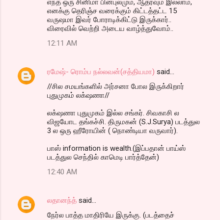
எந்த ஒரு சினிமா பின்புலமும், ஆதரவும் இல்லாம,
எனக்கு தெரிஞ்ச வரைக்கும் கிட்டத்தட்ட 15
வருஷமா இவர் போராடிக்கிட்டு இருக்கார்..
விரைவில் வெற்றி அடைய வாழ்த்துவோம்..
12:11 AM
ரமேஷ்- ரொம்ப நல்லவன்(சத்தியமா)
said…
//சில சமயங்களில் அர்சனா போல இருக்கிறார்
புதுமுகம் லக்‌ஷணா//
லக்‌ஷணா புதுமுகம் இல்ல சங்கர். சிவகாசி ல
விஜயோட தங்கச்சி. திருமகன் (S.J.Surya) படத்துல
3 ல ஒரு ஹீரோயின் ( நொண்டியா வருவார்).
பாஸ் information is wealth.(இப்பதான் பாய்ஸ்
படத்துல செந்தில் காமெடி பார்த்தேன்)
12:40 AM
லதானந்த்
said…
நேர்ல பாத்த மாதிரியே இருக்கு. (படத்தைச்