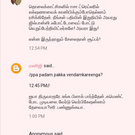
தொலைக்காட்சிகளில் ஈசா ட்ரெய்லரில்
லக்‌ஷணாவைக் காண்பிக்கும்போதெல்லாம்
ரசிக்கிறேன். நீங்கள் பதிவின் இறுதியில் அவரது
ஜில்பான்ஸி ஃபோட்டோவைப் போட்டு
வெறுப்பேற்றிவிட்டீர்களே! அவரா இது!
என்ன இருந்தாலும் சேலைதான் சூப்பர்!
12:54 PM
மணிஜி
said…
/ppa padam pakka vendamkareenga?
12:45 PM//
ஐயா திருவாரூரே..உங்க பிளாக் பார்த்தேன்..கமெண்ட்
போட முடியலை..வேர்டு வெர்பிகேஷன்லாம்
தேவையா?சரி .பண்ணுங்கயா..
1:00 PM
Anonymous said…