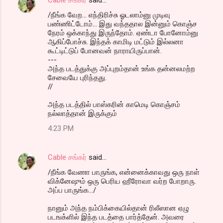
/நீங்க வேற... எந்திரிச்சு ஓடலாம்னு முடிவு
பண்ணிட்டோம்... இது வந்ததால இன்னும் கொஞ்ச
நேரம் ஒக்காந்து இருந்தோம். ஏண்டா போனோம்னு
ஆகிப்போச்சு. இந்தக் காமிடி மட்டும் இல்லனா
கூட்டிட்டுப் போனவன் நாராயிருப்பான்.
---
அந்த படத்துக்கு அப்புறம்தான் உங்க தன்னலமற்ற
சேவையே புரிந்தது.
//
அந்த படத்தில் பாஸ்கரின் காமெடி கொஞ்சம்
நல்லாத்தான் இருக்கும்
4:23 PM
Cable சங்கர்
said…
/நீங்க வேணா பாருங்க, என்னைக்காவது ஒரு நாள்
விக்னேஷும் ஒரு பெரிய ஹீரோவா வர்ற போறாரு.
அப்ப பாருங்க.../
நானும் அந்த நம்பிக்கையில்தான் ரிலீஸான ஏழு
படஙக்ளில் இந்த படத்தை பார்த்தேன். அவரை