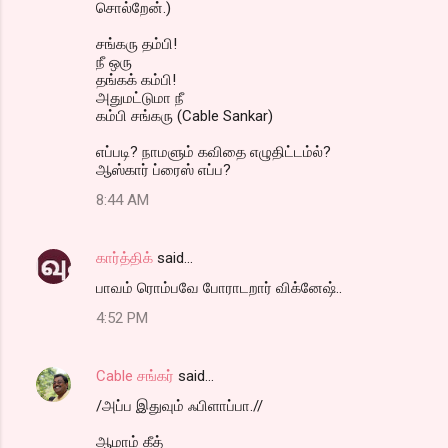
சொல்றேன்.)
சங்கரு தம்பி!
நீ ஒரு
தங்கக் கம்பி!
அதுமட்டுமா நீ
கம்பி சங்கரு (Cable Sankar)
எப்படி? நாமளும் கவிதை எழுதிட்டம்ல்?
ஆஸ்கார் ப்ரைஸ் எப்ப?
8:44 AM
கார்த்திக்
said…
பாவம் ரொம்பவே போராடறார் விக்னேஷ்..
4:52 PM
Cable சங்கர்
said…
/அப்ப இதுவும் ஃபிளாப்பா.//
ஆமாம் கீத்