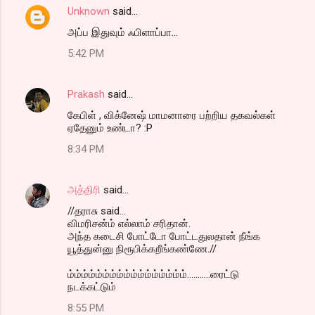
Unknown
said…
அப்ப இதுவும் ஃபிளாப்பா...
5:42 PM
Prakash
said…
கேபிள் , விக்னேஷ் மாமனாரை பற்றிய தகவல்கள்
ஏதேனும் உண்டா? :P
8:34 PM
அத்திரி
said…
//தராசு said...
விமரிசன்ம் எல்லாம் சரிதான்.
அந்த கடைசி போட்டோ போட்டதுலதான் நீங்க
யூத்துன்னு நிரூபிக்கறீங்கண்ணே.//
ம்ம்ம்ம்ம்ம்ம்ம்ம்ம்ம்ம்ம்ம்ம்ம்ம்...........ரைட்டு
நடக்கட்டும்
8:55 PM