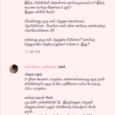
இந்த அங்கிள்ஸ் தொல்லை தாங்கமுடியலப்பா! இந்த
வயசுல உமக்கு தேவையா ஓய்!
இதுல பரிசில் வேற்!
///என்னது குரு என் ஆளுல வொர்கவுட்
ஆயிடுச்ச்சா.. போங்க பாஸ் உங்க காமெடி உணர்வுக்கு
அளவேயில்லை..////
என்னது குரு என் ஆளுல்ல ரீமிக்ஸா? எனக்கு
நெஜமாவே தெரியாதுங்க! எ.கொ.ச. இது?
11:46 PM
பிரசன்னா கண்ணன்
said…
//kavi said...
// நீங்க வேணா பாருங்க, என்னைக்காவது ஒரு நாள்
விக்னேஷும் ஒரு பெரிய ஹீரோவா வர்ற போறாரு.
அப்ப பாருங்க....
உண்மைதான் Kavi..
முயற்சி பண்ணிக்கிட்டே இருக்கதுல அருண்
விஜயைக்காட்டிலும் விக்னேஷ் கொஞ்சம் மேல்
தான்..