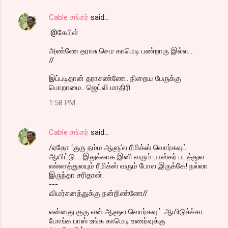
Cable சங்கர்
said…
.@கேபிள்
அண்ணே தராசு செம காமெடி பண்றாரு இல்ல...
//
இப்படிதான் தராசண்ணே.. நிறைய பேருக்கு
பொறாமை.. ஜெட்லி மாதிரி
1:58 PM
Cable சங்கர்
said…
/ஏதோ ‘குரு நம்ம ஆளு’ல ரீமிக்ஸ் வொர்கவுட்
ஆயிட்டு.... இதுக்காக இனி வரும் பாஸ்கர் படத்துல
எல்லாத்துலயும் ரீமிக்ஸ் வரும் போல இருக்கே! நல்லா
இருந்தா சரிதான்.
---
விமர்சனத்துக்கு நன்றிண்ணே//
என்னது குரு என் ஆளுல வொர்கவுட் ஆயிடுச்ச்சா..
போங்க பாஸ் உங்க காமெடி உணர்வுக்கு