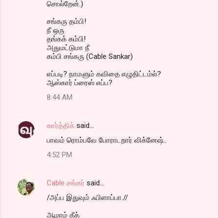
சொல்றேன்.)
சங்கரு தம்பி!
நீ ஒரு
தங்கக் கம்பி!
அதுமட்டுமா நீ
கம்பி சங்கரு (Cable Sankar)
எப்படி? நாமளும் கவிதை எழுதிட்டம்ல்?
ஆஸ்கார் ப்ரைஸ் எப்ப?
8:44 AM
கார்த்திக்
said…
பாவம் ரொம்பவே போராடறார் விக்னேஷ்..
4:52 PM
Cable சங்கர்
said…
/அப்ப இதுவும் ஃபிளாப்பா.//
ஆமாம் கீத்