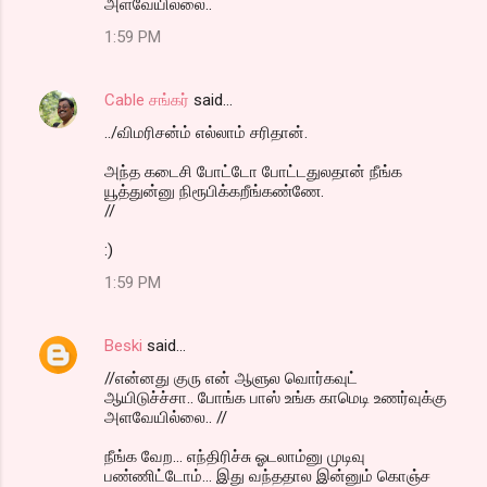
அளவேயில்லை..
1:59 PM
Cable சங்கர்
said…
../விமரிசன்ம் எல்லாம் சரிதான்.
அந்த கடைசி போட்டோ போட்டதுலதான் நீங்க
யூத்துன்னு நிரூபிக்கறீங்கண்ணே.
//
:)
1:59 PM
Beski
said…
//என்னது குரு என் ஆளுல வொர்கவுட்
ஆயிடுச்ச்சா.. போங்க பாஸ் உங்க காமெடி உணர்வுக்கு
அளவேயில்லை.. //
நீங்க வேற... எந்திரிச்சு ஓடலாம்னு முடிவு
பண்ணிட்டோம்... இது வந்ததால இன்னும் கொஞ்ச