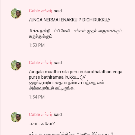
Cable சங்கர்
said…
/UNGA NERMAI ENAKKU PIDICHIRUKKU//
மிக்க நன்றி டம்பிமேவி.. உங்கள் முதல் வருகைக்கும்,
கருத்துக்கும்
1:53 PM
Cable சங்கர்
said…
/ungala maathiri sila peru irukarathalathan enga
purse bathiramaa irukku... :)//
ஒழுங்குமரியாதையா நம்ம கப்பத்தை என்
அக்கவுண்டல் கட்டிருங்க..
1:54 PM
Cable சங்கர்
said…
.ஈசா... ஃபீஸா?
உங்க கடமை உணர்ச்சிக்கு அளவே இல்லையா?