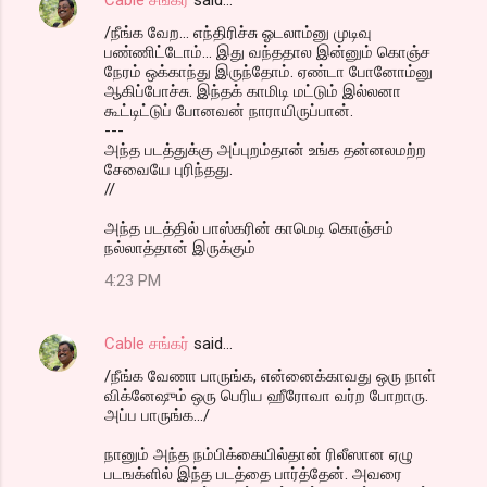
/நீங்க வேற... எந்திரிச்சு ஓடலாம்னு முடிவு
பண்ணிட்டோம்... இது வந்ததால இன்னும் கொஞ்ச
நேரம் ஒக்காந்து இருந்தோம். ஏண்டா போனோம்னு
ஆகிப்போச்சு. இந்தக் காமிடி மட்டும் இல்லனா
கூட்டிட்டுப் போனவன் நாராயிருப்பான்.
---
அந்த படத்துக்கு அப்புறம்தான் உங்க தன்னலமற்ற
சேவையே புரிந்தது.
//
அந்த படத்தில் பாஸ்கரின் காமெடி கொஞ்சம்
நல்லாத்தான் இருக்கும்
4:23 PM
Cable சங்கர்
said…
/நீங்க வேணா பாருங்க, என்னைக்காவது ஒரு நாள்
விக்னேஷும் ஒரு பெரிய ஹீரோவா வர்ற போறாரு.
அப்ப பாருங்க.../
நானும் அந்த நம்பிக்கையில்தான் ரிலீஸான ஏழு
படஙக்ளில் இந்த படத்தை பார்த்தேன். அவரை