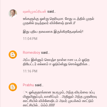
ஷண்முகப்ரியன்
said…
உங்களுக்கு ஒன்று தெரியுமா. சேது படத்தில் முதல்
முதலில் நடித்தவர் விக்னேஷ் தான்.//
இது புதிய தகவலாக இருக்கிறதே,ஷங்கர்!
11:04 PM
Romeoboy
said…
அப்ப இன்னும் கொஞ்ச நாள்ள ஈசா படம் ஓடுற
தியேட்டர் எல்லாம் ஈ ஓடும்ன்னு சொல்லுரிங்க ..
11:16 PM
Prabhu
said…
ு. ஓங்குதாங்கான உயரமும், அந்த வியர்வை உப்பு
மினுமினுப்பும், வாளிப்பும். . அதிலும் அந்த முதலிரவு
காட்சியில் விக்னேஷிடம் அவர் முயக்கம் காட்டும்
காட்சியில்… ம்ம்ம்.//////