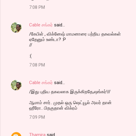
7:08 PM
Cable சங்கர்
said…
/கேபிள் , விக்னேஷ் மாமனாரை பற்றிய தகவல்கள்
ஏதேனும் உண்டா? :P
//
:(
7:08 PM
Cable சங்கர்
said…
/இது புதிய தகவலாக இருக்கிறதே,ஷங்கர்!//
ஆமாம் சார்.. முதல் ஒரு ஷெட்யூல் அவர் தான்
ஹீரோ.. பிறகுதான் விக்ரம்
7:09 PM
Thamira
said…