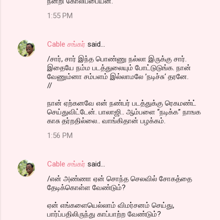
நன்றி கோலிப்பையன்.
1:55 PM
Cable சங்கர்
said…
/சார், சார் இந்த பொண்ணு நல்லா இருக்கு சார்.
இதையே நம்ம படத்துலையும் போட்டுடுங்க. நான்
வேணும்னா சம்பளம் இல்லாமலே ’நடிச்சு‘ தரனே.
//
நான் ஏற்கனவே என் நண்பர் படத்துக்கு ரெகமண்ட்
செய்துவிட்டேன். பாலாஜி.. ஆம்பளை “நடிக்க” நாஙக
காசு தர்றதில்லை.. வாங்கிதான் பழக்கம்.
1:56 PM
Cable சங்கர்
said…
/என் அண்ணா ஏன் சொந்த செலவில் சோகத்தை
தேடிக்கொள்ள வேண்டும்?
ஏன் எங்களையெல்லாம் விமர்சனம் செய்து,
பார்ப்பதிலிருந்து காப்பாற்ற வேண்டும்?