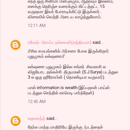
எந்த ஒரு சினிமா பின்புலமும், ஆதரவும் இல்லாம,
எனக்கு தெரிஞ்ச வரைக்கும் கிட்டத்தட்ட 15
வருஷமா இவர் போராடிக்கிட்டு இருக்கார்..
விரைவில் வெற்றி அடைய வாழ்த்துவோம்..
12:11 AM
ரமேஷ்- ரொம்ப நல்லவன்(சத்தியமா)
said…
//சில சமயங்களில் அர்சனா போல இருக்கிறார்
புதுமுகம் லக்‌ஷணா//
லக்‌ஷணா புதுமுகம் இல்ல சங்கர். சிவகாசி ல
விஜயோட தங்கச்சி. திருமகன் (S.J.Surya) படத்துல
3 ல ஒரு ஹீரோயின் ( நொண்டியா வருவார்).
பாஸ் information is wealth.(இப்பதான் பாய்ஸ்
படத்துல செந்தில் காமெடி பார்த்தேன்)
12:40 AM
லதானந்த்
said…
நேர்ல பாத்த மாதிரியே இருக்கு. (படத்தைச்