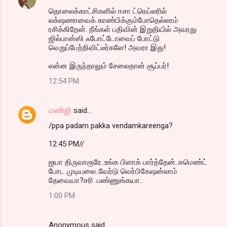
தொலைக்காட்சிகளில் ஈசா ட்ரெய்லரில்
லக்‌ஷணாவைக் காண்பிக்கும்போதெல்லாம்
ரசிக்கிறேன். நீங்கள் பதிவின் இறுதியில் அவரது
ஜில்பான்ஸி ஃபோட்டோவைப் போட்டு
வெறுப்பேற்றிவிட்டீர்களே! அவரா இது!
என்ன இருந்தாலும் சேலைதான் சூப்பர்!
12:54 PM
மணிஜி
said…
/ppa padam pakka vendamkareenga?
12:45 PM//
ஐயா திருவாரூரே..உங்க பிளாக் பார்த்தேன்..கமெண்ட்
போட முடியலை..வேர்டு வெர்பிகேஷன்லாம்
தேவையா?சரி .பண்ணுங்கயா..
1:00 PM
Anonymous said…