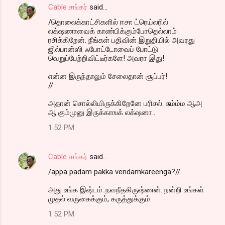
Cable சங்கர்
said…
/தொலைக்காட்சிகளில் ஈசா ட்ரெய்லரில்
லக்‌ஷணாவைக் காண்பிக்கும்போதெல்லாம்
ரசிக்கிறேன். நீங்கள் பதிவின் இறுதியில் அவரது
ஜில்பான்ஸி ஃபோட்டோவைப் போட்டு
வெறுப்பேற்றிவிட்டீர்களே! அவரா இது!
என்ன இருந்தாலும் சேலைதான் சூப்பர்!
//
அதான் சொல்லியிருக்கிறேனே பரிசல். சும்ம்ம ஆஅ
ஆ கும்முனு இருக்காஙக் லக்‌ஷனா..
1:52 PM
Cable சங்கர்
said…
/appa padam pakka vendamkareenga?//
அது உங்க இஷ்டம்..நவநீதகிருஷ்ணன். நன்றி உங்கள்
முதல் வருகைக்கும், கருத்துக்கும்.
1:52 PM