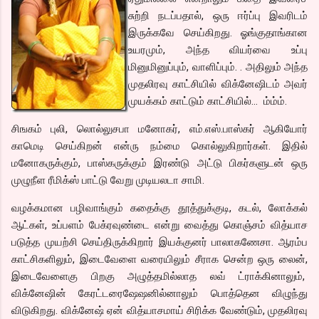
சுற்றி நடப்பதால், ஒரு ஈர்ப்பு இவரிடம்
இருக்கவே செய்கிறது. ஓங்குதாங்கான
உயரமும், அந்த வியர்வை உப்பு
மினுமினுப்பும், வாளிப்பும். . அதிலும் அந்த
முதலிரவு காட்சியில் விக்னேஷிடம் அவர்
முயக்கம் காட்டும் காட்சியில்… ம்ம்ம்.
சிஙகம் புலி, லொல்லுசபா மனோகர், எம்.எஸ்.பாஸ்கர் ஆகியோர்
காமெடி செய்கிறன் என்ரு நம்மை கொல்லுகிறார்கள். இதில்
மனோகருக்கும், பாஸ்கருக்கும் இரண்டு அட்டு பிகர்களுடன் ஒரு
முழுநீள ரீமிக்ஸ் பாட்டு வேறு முடியலடா சாமி.
வழக்கமான பழிவாங்கும் கதைக்கு தூத்துக்குடி, கடல், லோக்கல்
ஆட்கள், உப்பளம் பேக்ரவுண்டை என்று வைத்து கொஞ்சம் வித்யாச
படுத்த முயற்சி செய்திருக்கிறார் இயக்குனர் பாலாகணேசா. ஆரம்ப
காட்சிகளிலும், இடைவேளை வரையிலும் சீராக சென்ற ஒரு லைன்,
இடைவேளைகு பிறகு அழுத்தமில்லாத லவ் ட்ராக்கினாலும்,
விக்னேஷின் கேரட்டரைஷேஷனில்னாலும் பொத்தென விழுந்து
விடுகிறது. விக்னேஷ் ஏன் வித்யாசமாய் சிரிக்க வேண்டும், முதலிரவு