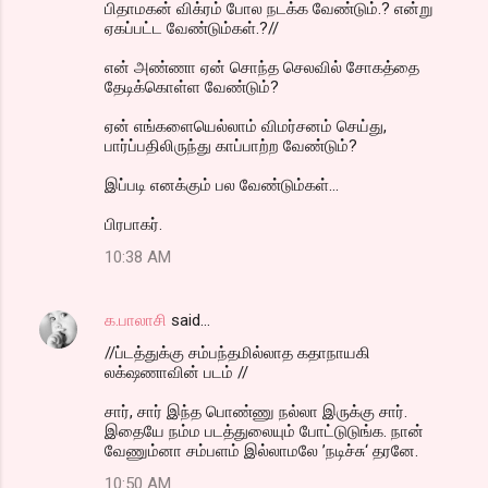
பிதாமகன் விக்ரம் போல நடக்க வேண்டும்.? என்று
ஏகப்பட்ட வேண்டும்கள்.?//
என் அண்ணா ஏன் சொந்த செலவில் சோகத்தை
தேடிக்கொள்ள வேண்டும்?
ஏன் எங்களையெல்லாம் விமர்சனம் செய்து,
பார்ப்பதிலிருந்து காப்பாற்ற வேண்டும்?
இப்படி எனக்கும் பல வேண்டும்கள்...
பிரபாகர்.
10:38 AM
க.பாலாசி
said…
//ப்டத்துக்கு சம்பந்தமில்லாத கதாநாயகி
லக்‌ஷணாவின் படம் //
சார், சார் இந்த பொண்ணு நல்லா இருக்கு சார்.
இதையே நம்ம படத்துலையும் போட்டுடுங்க. நான்
வேணும்னா சம்பளம் இல்லாமலே ’நடிச்சு‘ தரனே.
10:50 AM