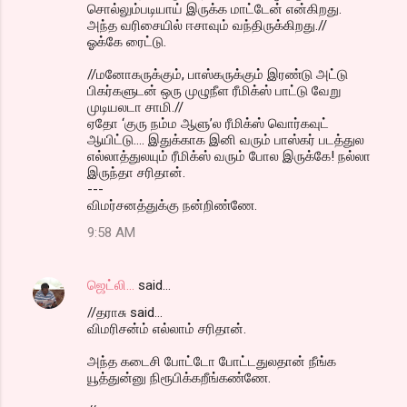
சொல்லும்படியாய் இருக்க மாட்டேன் என்கிறது.
அந்த வரிசையில் ஈசாவும் வந்திருக்கிறது.//
ஓக்கே ரைட்டு.
//மனோகருக்கும், பாஸ்கருக்கும் இரண்டு அட்டு
பிகர்களுடன் ஒரு முழுநீள ரீமிக்ஸ் பாட்டு வேறு
முடியலடா சாமி.//
ஏதோ ‘குரு நம்ம ஆளு’ல ரீமிக்ஸ் வொர்கவுட்
ஆயிட்டு.... இதுக்காக இனி வரும் பாஸ்கர் படத்துல
எல்லாத்துலயும் ரீமிக்ஸ் வரும் போல இருக்கே! நல்லா
இருந்தா சரிதான்.
---
விமர்சனத்துக்கு நன்றிண்ணே.
9:58 AM
ஜெட்லி...
said…
//தராசு said...
விமரிசன்ம் எல்லாம் சரிதான்.
அந்த கடைசி போட்டோ போட்டதுலதான் நீங்க
யூத்துன்னு நிரூபிக்கறீங்கண்ணே.