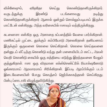
விக்னேஷும், ஏதேதோ செய்து கொண்டுதானிருக்கிறார்.
வருடத்துக்கு இரண்டு படங்களாவது நடித்து
கொண்டுதானிருக்கிறார் ஆனால் ஒன்றும் சொல்லும்படியாய் இருக்க
மாட்டேன் என்கிறது. அந்த வரிசையில் ஈசாவும் வந்திருக்கிறது.
சுடலைஈசா என்கிற ஒரு அனாதை உப்பளத்தில் வேலை பார்க்கிறான்.
மணிகட்டில் முட்டை தூக்கும் கம்பியோடு அலைகிறான் தனியனாய்
இருக்கும் ஒருவனை கொலை செய்கிறான். கொலை செய்தவனை
தன்னுடய் வீட்டிற்கு கொண்டு வந்து தன் மனைவியிடம் காட்ட, அவள்
வெறி கொண்டு கையில் ஒரு கத்தியை எடுத்து இறந்தவனை மேலும்
குத்துகிறாள். ஈசா ஒரு விதமான எக்ஸ்செண்ட்ரிக் ரியாக்‌ஷனோடு
ஓங்காரமாய் ஆரவாரமாய் சிரிக்கிறான். இப்படி ஆரம்பிக்கும் படம்
இடைவேளையின் போது கொஞ்சம் ஜெர்க்காகத்தான் செய்கிறது.
பின்பு ப்ளாடாகி விழுந்துவிடுகிற்து.