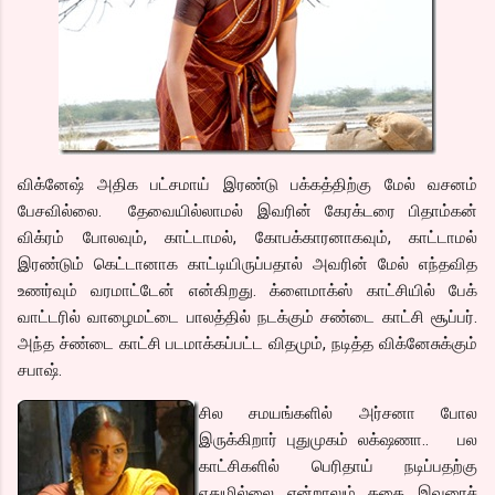
விக்னேஷ் அதிக பட்சமாய் இரண்டு பக்கத்திற்கு மேல் வசனம்
பேசவில்லை. தேவையில்லாமல் இவரின் கேரக்டரை பிதாம்கன்
விக்ரம் போலவும், காட்டாமல், கோபக்காரனாகவும், காட்டாமல்
இரண்டும் கெட்டானாக காட்டியிருப்பதால் அவரின் மேல் எந்தவித
உணர்வும் வரமாட்டேன் என்கிறது. க்ளைமாக்ஸ் காட்சியில் பேக்
வாட்டரில் வாழைமட்டை பாலத்தில் நடக்கும் சண்டை காட்சி சூப்பர்.
அந்த ச்ண்டை காட்சி படமாக்கப்பட்ட விதமும், நடித்த விக்னேசுக்கும்
சபாஷ்.
சி
ல சமயங்களில் அர்சனா போல
இருக்கிறார் புதுமுகம் லக்‌ஷணா.. பல
காட்சிகளில் பெரிதாய் நடிப்பதற்கு
ஏதுமில்லை என்றாலும் கதை இவரைச்