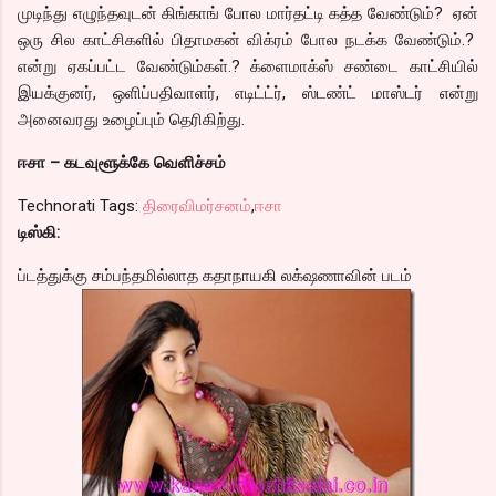
முடிந்து எழுந்தவுடன் கிங்காங் போல மார்தட்டி கத்த வேண்டும்? ஏன்
ஒரு சில காட்சிகளில் பிதாமகன் விக்ரம் போல நடக்க வேண்டும்.?
என்று ஏகப்பட்ட வேண்டும்கள்.? க்ளைமாக்ஸ் சண்டை காட்சியில்
இயக்குனர், ஒளிப்பதிவாளர், எடிட்ட்ர், ஸ்டண்ட் மாஸ்டர் என்று
அனைவரது உழைப்பும் தெரிகிற்து.
ஈசா – கடவுளூக்கே வெளிச்சம்
Technorati Tags:
திரைவிமர்சனம்
,
ஈசா
டிஸ்கி:
ப்டத்துக்கு சம்பந்தமில்லாத கதாநாயகி லக்‌ஷணாவின் படம்