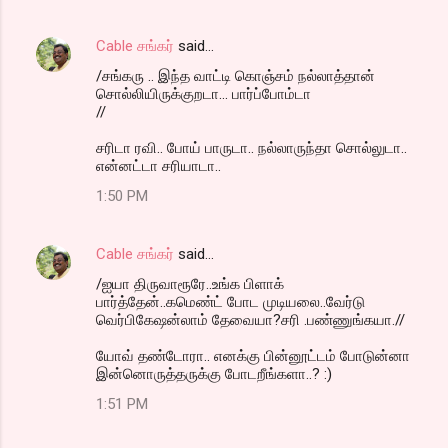
Cable சங்கர்
said…
/சங்கரு .. இந்த வாட்டி கொஞ்சம் நல்லாத்தான்
சொல்லியிருக்குறடா... பார்ப்போம்டா
//
சரிடா ரவி.. போய் பாருடா.. நல்லாருந்தா சொல்லுடா..
என்னட்டா சரியாடா..
1:50 PM
Cable சங்கர்
said…
/ஐயா திருவாரூரே..உங்க பிளாக்
பார்த்தேன்..கமெண்ட் போட முடியலை..வேர்டு
வெர்பிகேஷன்லாம் தேவையா?சரி .பண்ணுங்கயா.//
யோவ் தண்டோரா.. எனக்கு பின்னூட்டம் போடுன்னா
இன்னொருத்தருக்கு போடறீங்களா..? :)
1:51 PM