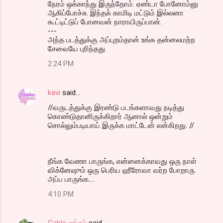
நேரம் ஒக்காந்து இருந்தோம். ஏண்டா போனோம்னு
ஆகிப்போச்சு. இந்தக் காமிடி மட்டும் இல்லனா
கூட்டிட்டுப் போனவன் நாராயிருப்பான்.
---
அந்த படத்துக்கு அப்புறம்தான் உங்க தன்னலமற்ற
சேவையே புரிந்தது.
2:24 PM
kavi
said…
//வருடத்துக்கு இரண்டு படங்களாவது நடித்து
கொண்டுதானிருக்கிறார் ஆனால் ஒன்றும்
சொல்லும்படியாய் இருக்க மாட்டேன் என்கிறது. //
நீங்க வேணா பாருங்க, என்னைக்காவது ஒரு நாள்
விக்னேஷும் ஒரு பெரிய ஹீரோவா வர்ற போறாரு.
அப்ப பாருங்க....
4:10 PM
Cable சங்கர்
said…