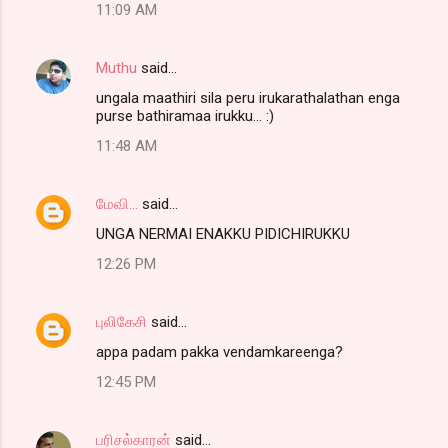
11:09 AM
Muthu
said…
ungala maathiri sila peru irukarathalathan enga
purse bathiramaa irukku... :)
11:48 AM
மேவி...
said…
UNGA NERMAI ENAKKU PIDICHIRUKKU
12:26 PM
புலிகேசி
said…
appa padam pakka vendamkareenga?
12:45 PM
பரிசல்காரன்
said…