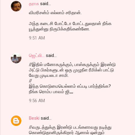
தராசு
said…
e
விமரிசன்ம் எல்லாம் சரிதான்.
n
t
அந்த கடைசி போட்டோ போட்டதுலதான் நீங்க
யூத்துன்னு நிரூபிக்கறீங்கண்ணே.
s
9:51 AM
ஜெட்லி...
said…
//இதில் மனோகருக்கும், பாஸ்கருக்கும் இரண்டு
அட்டு பிகர்களுடன் ஒரு முழுநீள ரீமிக்ஸ் பாட்டு
வேறு முடியலடா சாமி.
//
இந்த கொடுமையெல்லாம் எப்படி பார்த்திங்க?
நீங்க ரொம்ப பாவம் ஜி,,,,
9:56 AM
Beski
said…
//வருடத்துக்கு இரண்டு படங்களாவது நடித்து
கொண்டுதானிருக்கிறார் ஆனால் ஒன்றும்