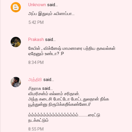
Unknown
said…
அப்ப இதுவும் ஃபிளாப்பா...
5:42 PM
Prakash
said…
கேபிள் , விக்னேஷ் மாமனாரை பற்றிய தகவல்கள்
ஏதேனும் உண்டா? :P
8:34 PM
அத்திரி
said…
//தராசு said...
விமரிசன்ம் எல்லாம் சரிதான்.
அந்த கடைசி போட்டோ போட்டதுலதான் நீங்க
யூத்துன்னு நிரூபிக்கறீங்கண்ணே.//
ம்ம்ம்ம்ம்ம்ம்ம்ம்ம்ம்ம்ம்ம்ம்ம்ம்...........ரைட்டு
நடக்கட்டும்
8:55 PM