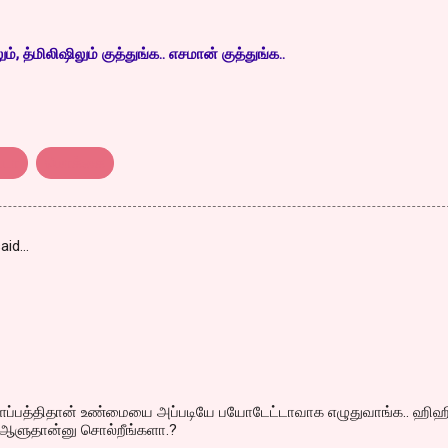
, த்மிலிஷிலும் குத்துங்க.. எசமான் குத்துங்க..
்டா
மொக்கை
aid…
ப்பத்திதான் உண்மையை அப்படியே பயோடேட்டாவாக எழுதுவாங்க.. ஹிஹி
ய ஆளுதான்னு சொல்றீங்களா.?