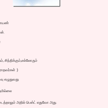
ாராயண்
ன்.
ா
ும், சிந்திக்கும்,எல்லோரும்
ராதவர்கள் :)
திவு எழுதுவது
துமில்லை
டைத்தாலும் அதில் பெஸ்ட் எதுவோ அது.