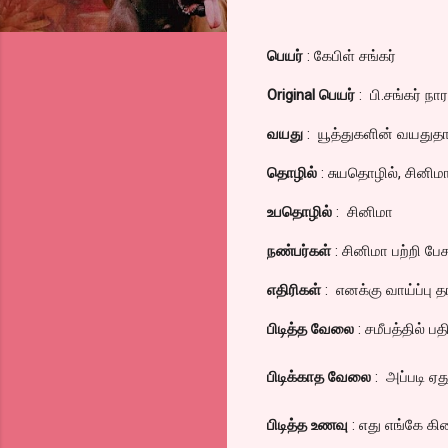
பெயர்
: கேபிள் சங்கர்
Original பெயர்
: பி.சங்கர் ந
வயது
: யூத்துகளின் வயதுதா
தொழில்
: சுயதொழில், சினிம
உபதொழில்
: சினிமா
நண்பர்கள்
: சினிமா பற்றி பேச
எதிரிகள்
: எனக்கு வாய்ப்பு த
பிடித்த வேலை
: சமீபத்தில் ப
பிடிக்காத வேலை
: அப்படி ஏ
பிடித்த உணவு
: எது எங்கே கி