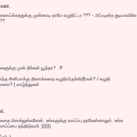
said…
லாய்க்கறதுக்கு முன்னாடி நாமே எழுதிட்டா ??? - அப்படின்ற ஐடியாவிலே
???
களுக்கு முன் நீங்கள் யூத்தா? . :P
் எந்த சினிமாக்கு திரைக்கதை எழுதியிருக்கிறீர்கள்? / எழுதி
ர்களா? ( வாழ்த்துகள்
id…
 கதை சொல்லுங்களேன்.. உங்களுக்கு வாய்ப்பு தரலேன்னாலும்.. உங்க
ாய்ப்பை தந்திடுவார் :))))))