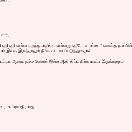
்கர் :)
சார்,
ி ஹி ஹி என்ன மறந்துடாதீங்க. என்னது ஹீரோ சான்ஸா? எனக்கு நடிப்பில்
ம் இல்ல; இருந்தாலும் நீங்க கட்டாயப்படுத்துவதால் ....
ட்டா. ஆனா, நம்ம வேலன் இல்ல ஆதி கிட்ட நீங்க மாட்டி இருக்கணும்.
ுனராக ப்ராப்திரஸ்து