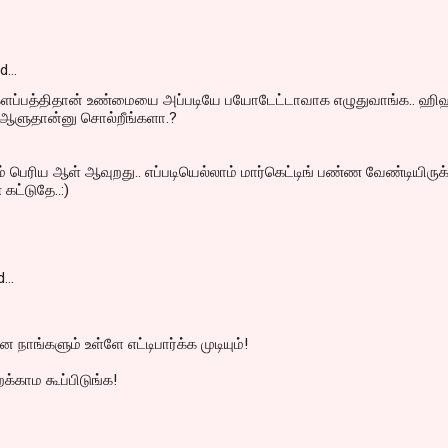
id…
ளப்பத்திதான் உண்மையை அப்படியே பயோடேட்டாவாக எழுதுவாங்க.. ஹிஹ
ய ஆளுதான்னு சொல்றீங்களா.?
ம் பெரிய ஆள் ஆவுறது.. எப்படியெல்லாம் மார்கெட்டிங் பண்ண வேண்டியிருக
கட்டுதே..:)
d…
ே நாங்களும் உள்ளே எட்டிபார்க்க முடியும்!
க்காம கூப்பிடுங்க!