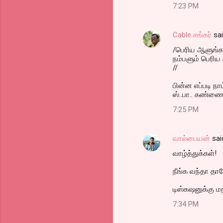
s
7:23 PM
Cable சங்கர்
sa
/பெரிய ஆளுங்க
நம்பளும் பெரி
//
பின்ன எப்படி நா
ஸ்..பா.. கண்ணை 
7:25 PM
வால்பையன்
sai
வாழ்த்துக்கள்!
நீங்க வந்தா தான
டிஸ்கஷனுக்கு மற
7:34 PM