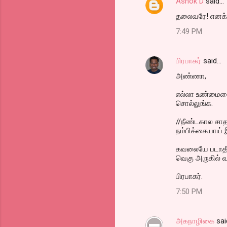
Ashok D
said…
தலைவரே! எனக்கு
7:49 PM
பிரபாகர்
said…
அண்ணா,
எல்லா உண்மையைய
சொல்லுங்க.
//நீண்டகால சாத
நம்பிக்கையாய் இ
கவலையே படாதீர்
வெகு அருகில் வந்
பிரபாகர்.
7:50 PM
அகநாழிகை
sai