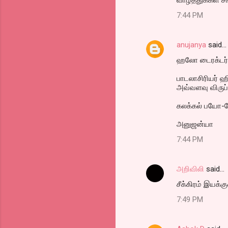
வாழ்த்துக்கள் சங
7:44 PM
anujanya
said…
ஹலோ டைரக்டர் 
பாடலாசிரியர் ஹ
அவ்வளவு விருப்ப
கலக்கல் பயோ-டே
அனுஜன்யா
7:44 PM
அறிவிலி
said…
சீக்கிரம் இயக்க
7:49 PM