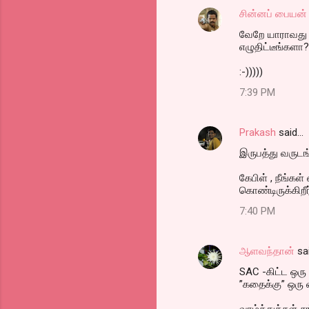
சின்னப் பையன்
வேறே யாராவது க
எழுதிட்டீங்களா
:-)))))
7:39 PM
Prakash
said…
இருபத்து வருடங்
கேபிள் , நீங்கள
கொண்டிருக்கிறீ
7:40 PM
ஆளவந்தான்
sa
SAC -கிட்ட ஒரு
”கதைக்கு” ஒரு வ