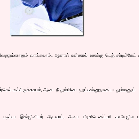
் வேணும்னாலும் வாங்கலாம்.. ஆனால் உன்னால் உனக்கு டெத் சர்டிபிகேட
, ஏர்செல் வச்சிருக்கலாம், ஆனா நீ தும்மினா ஹட்சுன்னுதாண்டா தும்மணும்
படிச்சா இன்ஜினியர் ஆகலாம், அனா பிரசிடெண்ட்ஸி காலேஜில பட