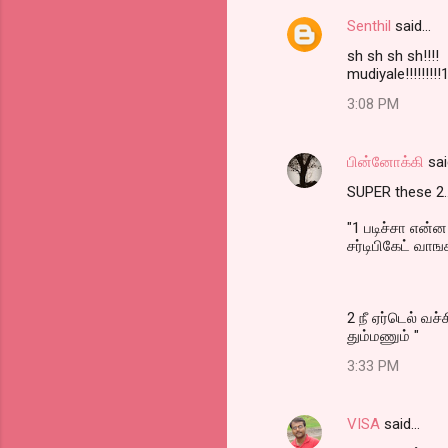
Senthil
said…
sh sh sh sh!!!!
mudiyale!!!!!!!!!
3:08 PM
பின்னோக்கி
sai
SUPER these 2..
"1 படிச்சா என்
சர்டிபிகேட் வாஙக
2 நீ ஏர்டெல் வச
தும்மணும் "
3:33 PM
VISA
said…