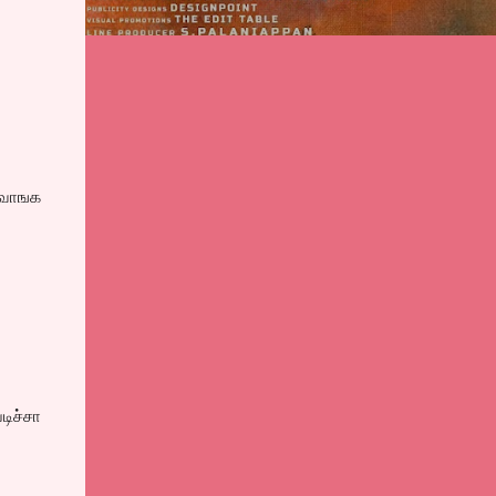
் வாஙக
ிச்சா