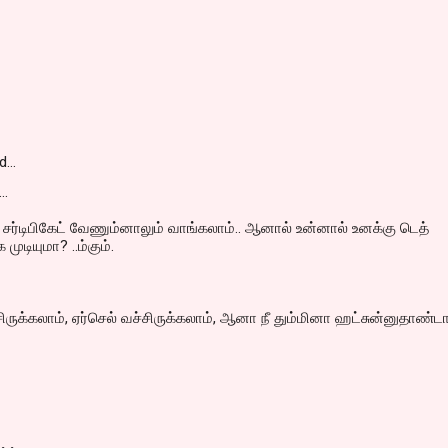
1
d…
..
ன சர்டிபிகேட் வேணும்னாலும் வாங்கலாம்.. ஆனால் உன்னால் உனக்கு டெத்
 முடியுமா? ..ம்கும்.
்சிருக்கலாம், ஏர்செல் வச்சிருக்கலாம், ஆனா நீ தும்மினா ஹட்சுன்னுதாண்ட