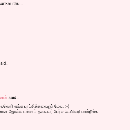
nkar ithu....
aid…
ணன்
said…
ெறி எங்க புரட்சிக்கலைஞர் மேல.. :-)
ான ஜோக்க எல்லாம் தலைவர் பேர்ல டெலிவரி பண்றீங்க..