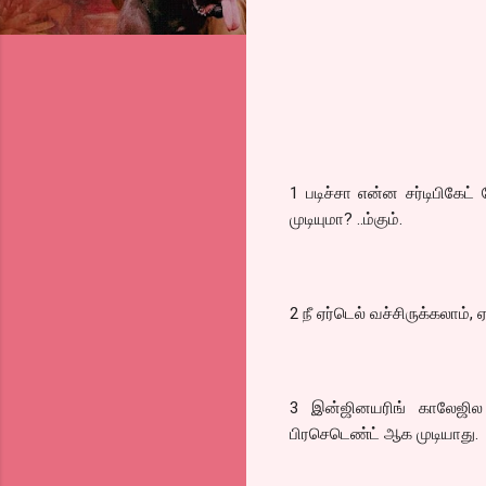
1 படிச்சா என்ன சர்டிபிகேட
முடியுமா? ..ம்கும்.
2 நீ ஏர்டெல் வச்சிருக்கலாம்
3 இன்ஜினயரிங் காலேஜில 
பிரசெடெண்ட் ஆக முடியாது.