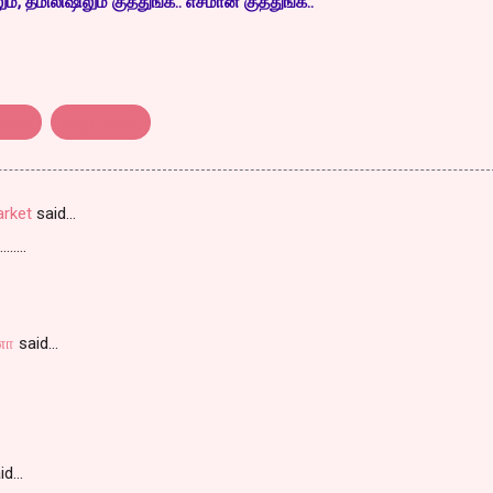
, த்மிலிஷிலும் குத்துங்க.. எசமான் குத்துங்க..
்கை
விஜய்காந்த
arket
said…
......
னா
said…
id…