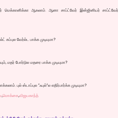
் மெக்கானிக்கா ஆகலாம். ஆனா சாப்ட்வேர் இன்ஜினியர் சாப்ட்வே
ல்ட் கப்புல வேர்ல்ட பாக்க முடியுமா?
ியும், மதர் போர்டுல மதரை பாக்க முடியுமா?
க்கலாம். புல் ஸ்டாப்புல “ஃபுல்”ல எதிர்பார்க்க முடியுமா?
ை
,
மொக்கை
,
விஜயகாந்த்