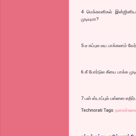
4 மெக்கானிகல் இன்ஜினியர
முடியுமா?
5 டீ கப்புல டீய பாக்கலாம் வேர்
6 கீ போர்டுல கீயை பாக்க முட
7 பஸ் ஸ்டாப்புல் பஸ்ஸை எதிர்பா
Technorati Tags:
நகைச்சுவ