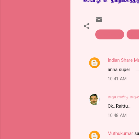
உங்கள் ஓட்டை தமிழ்மணத்திலும்
நகைச்சுவை
மொக
Indian Share M
C
anna super ..........
o
10:41 AM
m
m
நையாண்டி நை
e
Ok.. Raittu...
n
t
10:48 AM
s
Muthukumar
sa