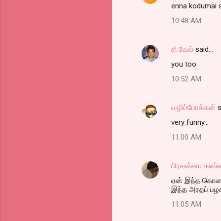
enna kodumai sa
10:48 AM
சி.வேல்
said…
you too
10:52 AM
வழிப்போக்கன்
s
very funny...
11:00 AM
பிரசன்னா கண்
ஏன் இந்த கொலைவ
இந்த அரதப் பழச
11:05 AM