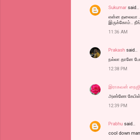
Sukumar
said…
என்ன தலைவா ...
இருக்கோம்... நீ
11:36 AM
Prakash
said…
நல்லா தானே போய
12:38 PM
இராகவன் நைஜி
அண்ணே கேபிள்
12:39 PM
Prabhu
said…
cool down mame