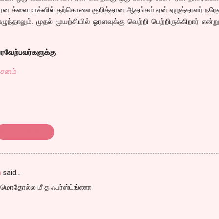
ென க்ளைமாக்ஸில் தற்கொலை குறித்தான ஆதங்கம் ஏன் ஏழுத்தாளர் நரேன
ந்தாலும். முதல் முயற்சியில் ஓரளவுக்கு வெற்றி பெற்றிருக்கிறார் என்ற
ரவேற்பவர்களுக்கு
்சனம்
திரை விமர்சனம்
n
said…
மொதோல்ல மீ த ஃபர்ஸ்ட்ங்ணா