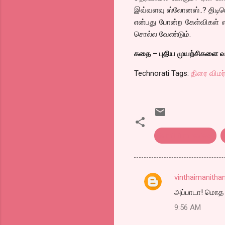
இவ்வளவு ஸ்லோனஸ்..? திடிர
என்பது போன்ற கேள்விகள் எழு
சொல்ல வேண்டும்.
கதை – புதிய முயற்சிகளை வ
Technorati Tags:
திரை விமர
tamil film review
vinthaimanitha
C
அப்பாடா! மொத 
o
9:56 AM
m
m