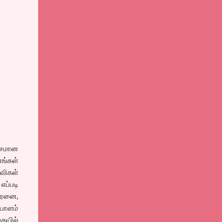
ாசமான
னங்கள்
்விகள்
ப்படி
ரேனை,
ையாளம்
தையில்