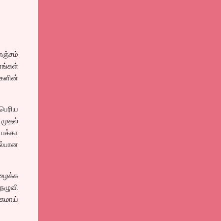
ஞ்சம்
ங்கள்
்களின்
பெரிய
முதல்
பக்கா
ல்பான
ழைக்க
 நழுவி
கமாய்