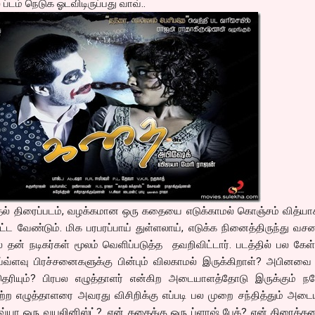
டம் நெடுக ஓடவிடிருப்பது வாவ்..
ுதல் திரைப்படம், வழக்கமான ஒரு கதையை எடுக்காமல் கொஞ்சம் வித்ய
ட வேண்டும். மிக பரபரப்பாய் துள்ளலாய், எடுக்க நினைத்திருந்து வச
 தன் நடிகர்கள் மூலம் வெளிப்படுத்த தவறிவிட்டார். படத்தில் பல கேள
வ்ளவு பிரச்சனைகளுக்கு பின்பும் விலகாமல் இருக்கிறாள்? அபினவை எ
ெரியும்? பிரபல எழுத்தாளர் என்கிற அடையாளத்தோடு இருக்கும் ந
பெற்ற எழுத்தாளரை அவரது விசிறிக்கு எப்படி பல முறை சந்தித்தும் அட
்யா ஒரு வயலினிஸ்ட்?. ஏன் கதைக்கு ஒரு ப்ளாஷ் பேக்? ஏன் திரைக்க