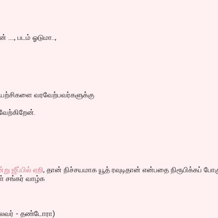
 ...., படம் ஓடுமா..,
ுயற்சிகளை வரவேற்பவர்களுக்கு
வேற்கிறேன்.
று ஜீப்பில் ஏறி
, தான் நிச்சயமாக யூத் ரவுடிதான் என்பதை நிரூபிக்கப் போக
 சங்கர் வாழ்க
ைவர் - தண்டோரா)