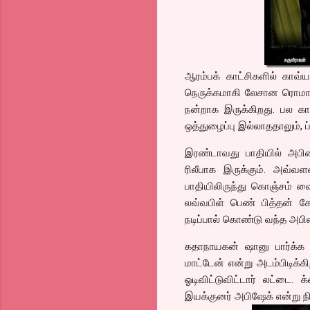
ஆரம்பக் காட்சிகளில் காவ்
நெருக்கமாகி லேசான ரொமான்
நன்றாக இருக்கிறது. பல காட
ஒத்துழைப்பு இல்லாததாலும், 
இரண்டாவது பாதியில் அபினவ
ரிலீபாக இருக்கும். அவ்வ
பாதியிலிருந்து கொஞ்சம் வ
லவ்வபிள் பெண் பித்தன் 
நடிப்பால் கொண்டு வந்த அபினவ
கதாநாயகன் ஷானு பார்க்க 
மாட்டேன் என்று அடம்பிடிக்க
ஓடிவிட்டுவிட்டார் லட்டை
இயக்குனர் அபிஷேக் என்று நி