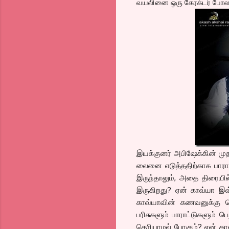
வயலினை ஒரு கேரக்டர் போல ப்
இயக்குனர் அபிஷேக்கின் ம
லைனை எடுத்ததிற்காக பாராட்
இருந்தாலும், அதை திரையில்
இருகிறது? ஏன் காவ்யா இவ்
காவ்யாவின் கணவனுக்கு த
பரிசுகளும் பாராட்டுகளும் 
தெரியாமல் போகும்? ஏன் காவ