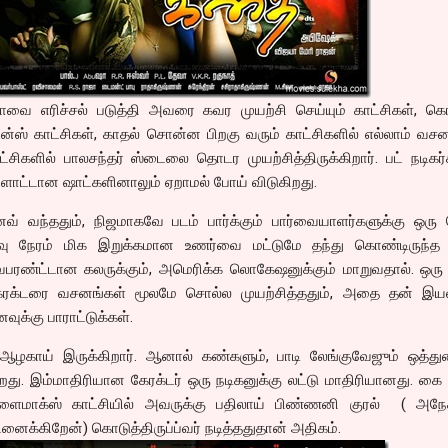
யாவை எரிச்சல் படுத்தி அவரை கவர முயற்சி செய்யும் காட்சிகள், கொ
ஸ் காட்சிகள், காதல் சொன்ன பிறகு வரும் காட்சிகளில் எல்லாம் வசன
்சிகளில் பாலசந்தர் ஸ்டைலை தொடர முயற்சித்திருக்கிறார். பட் நடிகர
ப்ளாட்டான ஷாட்களினாலும் ஏறாமல் போய் விடுகிறது.
் வந்ததும், நிஜமாகவே படம் பார்க்கும் பார்வையாளர்களுக்கு ஒரு 
ளவு நேரம் மிக இறுக்கமான உணர்வை மட்டுமே தந்து கொண்டிருந்த 
ைபரண்ட்டான கலருக்கும், அமெரிக்க லொகேஷனுக்கும் மாறுவதால். ஒரு 
கேரக்டரை வசனங்கள் மூலமே சொல்ல முயற்சித்ததும், அதை தன் இய
ுக்கு பாராட்டுக்கள்.
ஆழகாய் இருக்கிறார். ஆனால் கண்களும், பாடி லேங்குவேஜும் ஒத்து
ிறது. இம்மாதிரியான கேரக்டர் ஒரு நடிகனுக்கு லட்டு மாதிரியானது. கை
. க்ளைமாக்ஸ் காட்சியில் அவருக்கு பதிலாய் பிண்ணனி குரல் ( அநே
னைக்கிறேன்) கொடுத்திருப்ப்வர் நடித்ததுதான் அதிகம்.