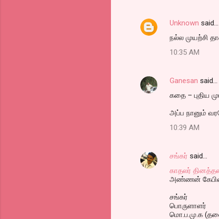
Unknown
said…
நல்ல முயற்சி தான்
10:35 AM
Ganesan
said…
கதை – புதிய ம
அப்ப நானும் வர
10:39 AM
சங்கர்
said…
காதலர் தினத்தன்
அண்ணன் கேபிள்
சங்கர்
பொருளாளர்
மொ.ப.மு.க (தல