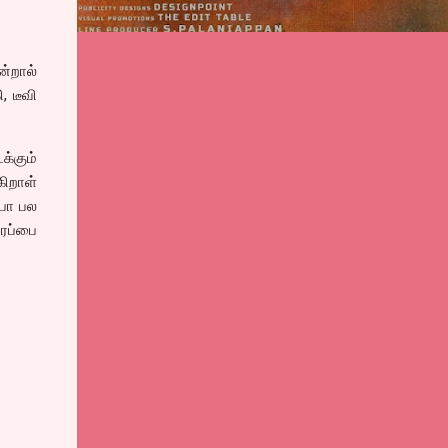
்றால்
, டீவி
க்கும்
கிறாள்
்போ பல
ரப்பை