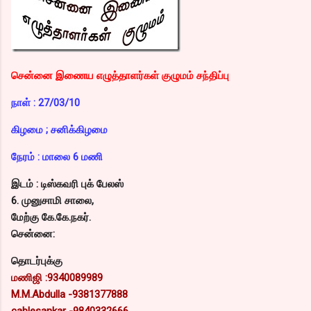
சென்னை இணைய எழுத்தாளர்கள் குழுமம் சந்திப்பு
நாள் : 27/03/10
கிழமை ; சனிக்கிழமை
நேரம் : மாலை 6 மணி
இடம் : டிஸ்கவரி புக் பேலஸ்
6. முனுசாமி சாலை,
மேற்கு கே.கே.நகர்.
சென்னை:
தொடர்புக்கு
மணிஜி :9340089989
M.M.Abdulla -9381377888
cablesankar -9840332666