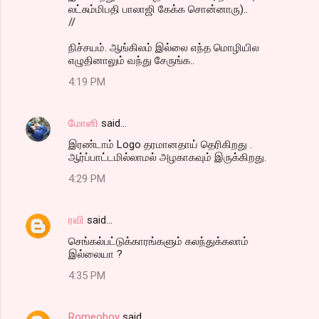
லட்சும்மிபதி பாலாஜி கேக்க சொன்னாரு)..
//
நிச்சயம். ஆங்கிலம் இல்லை எந்த மொழியில
எழுதினாலும் வந்து சேருங்க..
4:19 PM
மோனி
said…
இரண்டாம் Logo தரமானதாய் தெரிகிறது .
ஆர்ப்பாட்டமில்லாமல் அழகாகவும் இருக்கிறது.
4:29 PM
ரவி
said…
செங்கல்பட்டுக்காரங்களும் கலந்துக்கலாம்
இல்லையா ?
4:35 PM
Romeoboy
said…