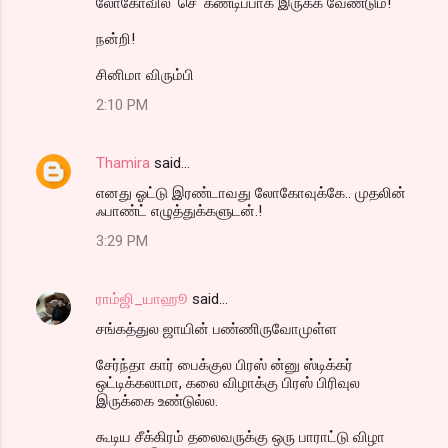
லோகோவில் 'செ' கண்டிப்பாக இருக்க வேண்டும்!
நன்றி!
சினிமா விரும்பி
2:10 PM
Thamira
said…
எனது ஓட்டு இரண்டாவது லோகோவுக்கே.. முதலின்
ஃபாண்ட் எழுத்துக்களுடன்.!
3:29 PM
ராம்ஜி_யாஹூ
said…
சங்கத்துல ஜாயின் பண்ணிருவோமுள்ள
சேர்ந்தா கார் பைக்குல பிரஸ் ன்னு ஸ்டிக்கர்
ஒட்டிக்கலாமா, கலை விழாக்கு பிரஸ் பிரிவுல
இருக்கை உண்டுல்ல.
கூடிய சீக்கிரம் தலைவருக்கு ஒரு பாராட்டு விழா