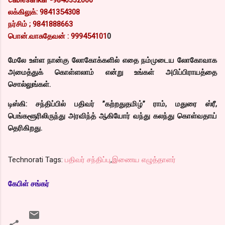
லக்கிலுக்: 9841354308
நர்சிம் ; 9841888663
பொன்.வாசுதேவன் : 999454101
0
மேலே உள்ள நான்கு லோகோக்களில் எதை நம்முடைய லோகோவாக
அமைத்துக் கொள்ளலாம் என்று உங்கள் அபிப்பிராயத்தை
சொல்லுங்கள்.
டிஸ்கி: சந்திப்பில் பதிவர் ”கற்றதுதமிழ்” ராம், மதுரை ஸ்ரீ,
பெங்களூரிலிருந்து அரவிந்த் ஆகியோர் வந்து கலந்து கொள்வதாய்
தெரிகிறது.
Technorati Tags:
பதிவர் சந்திப்பு
,
இணைய எழுத்தாளர்
கேபிள் சங்கர்