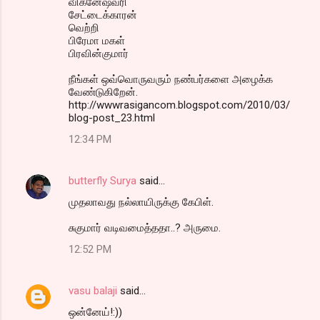
விக்னேஷ்வரி
சேட்டைக்காரன்
வெற்றி
பிரேமா மகள்
பிரவின்குமார்
நீங்கள் ஒவ்வொருவரும் நண்பர்களை அழைக்க
வேண்டுகிறேன்.
http://wwwrasigancom.blogspot.com/2010/03/
blog-post_23.html
12:34 PM
butterfly Surya
said…
முதலாவது நல்லாயிருக்கு கேபிள்.
சுகுமார் வடிவமைத்ததா..? அருமை.
12:52 PM
vasu balaji
said…
ஒன்னேய்!:))