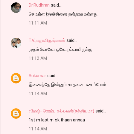
Dr.Rudhran
said…
செ உள்ள இலச்சினை நன்றாக உள்ளது.
11:11 AM
T.V.ராதாகிருஷ்ணன்
said…
முதல் லோகோ ஓகே..நல்லாயிருக்கு
11:12 AM
Sukumar
said…
இணைந்தே இன்னும் சாதனை படைப்போம்
11:14 AM
ரமேஷ்- ரொம்ப நல்லவன்(சத்தியமா)
said…
1st m last m ok thaan annaa
11:14 AM