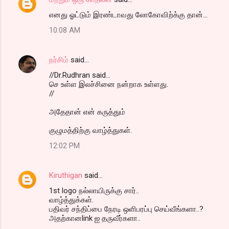
எனது ஓட்டும் இரண்டாவது லோகோவிற்க்கு தான்...
10:08 AM
நர்சிம்
said…
//Dr.Rudhran said...
செ உள்ள இலச்சினை நன்றாக உள்ளது.
//
அதேதான் என் கருத்தும்
குழுமத்திற்கு வாழ்த்துகள்.
12:02 PM
Kiruthigan
said…
1st logo நல்லாயிருக்கு சார்..
வாழ்த்துக்கள்.
பதிவர் சந்திப்பை நேரடி ஒளிபரப்பு செய்வீங்களா..?
அதற்கானlink ஐ தருவீர்களா..