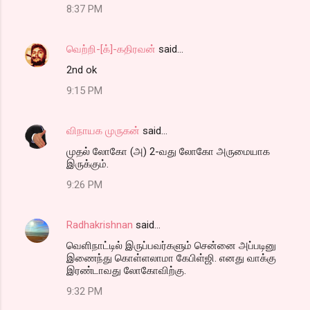
8:37 PM
வெற்றி-[க்]-கதிரவன்
said…
2nd ok
9:15 PM
விநாயக முருகன்
said…
முதல் லோகோ (அ) 2-வது லோகோ அருமையாக
இருக்கும்.
9:26 PM
Radhakrishnan
said…
வெளிநாட்டில் இருப்பவர்களும் சென்னை அப்படினு
இணைந்து கொள்ளலாமா கேபிள்ஜி. எனது வாக்கு
இரண்டாவது லோகோவிற்கு.
9:32 PM