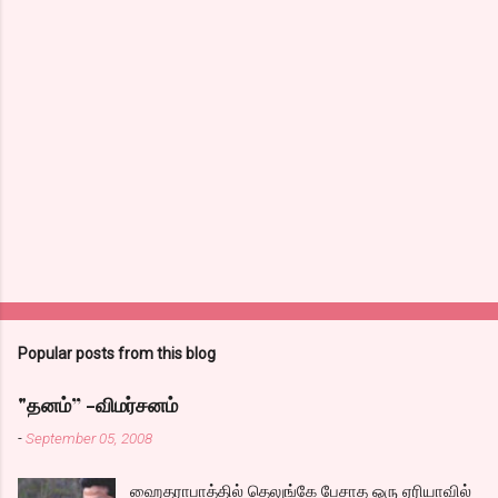
Popular posts from this blog
"தனம்” -விமர்சனம்
-
September 05, 2008
ஹைதராபாத்தில் தெலுங்கே பேசாத ஓரு ஏரியாவில்