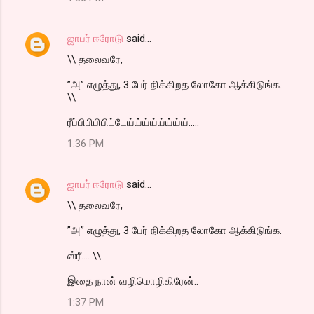
ஜாபர் ஈரோடு
said…
\\ தலைவரே,
”அ” எழுத்து, 3 பேர் நிக்கிறத லோகோ ஆக்கிடுங்க.
\\
ரீப்பிபிபிபிட்டேய்ய்ய்ய்ய்ய்ய்ய்.....
1:36 PM
ஜாபர் ஈரோடு
said…
\\ தலைவரே,
”அ” எழுத்து, 3 பேர் நிக்கிறத லோகோ ஆக்கிடுங்க.
ஸ்ரீ.... \\
இதை நான் வழிமொழிகிரேன்..
1:37 PM