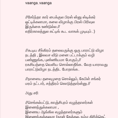
vaanga..vaanga
//சேர்ந்தா கார் பைக்குல பிரஸ் ன்னு ஸ்டிக்கர்
ஒட்டிக்கலாமா, கலை விழாக்கு பிரஸ் பிரிவுல
இருக்கை உண்டுல்ல.//
எதிர்காலத்துல கட்டிங் கூட வாஙக் முடியும்..:)
//கூடிய சீக்கிரம் தலைவருக்கு ஒரு பாராட்டு விழா
நடத்தி , இலவச வீடு மனை பட்டாக்கும் வழி
பண்ணுங்க, புண்ணியமா போகும்,//
ரகசியத்தை வெளிய சொல்லாதீங்க.. வேற யாராவது
பாராட்டுவிழா நடத்திட போறாங்க..
//நாளைய தலைமுறை சொல்லும், கேபிள் சங்கர்
மரம் நட்டார், சத்திரம் கொடுத்தார்ன்னு.//
அது சரி
//செங்கல்பட்டு, காஞ்சிபுரம் எழுத்தாளர்கள்
இணைந்துக்கலாமா ,
இணைய ஆங்கில எழுத்தாளர்களும்
இணைந்துக்கலமா (நான் கேக்கல, நம்ம கிரிக்கெட்