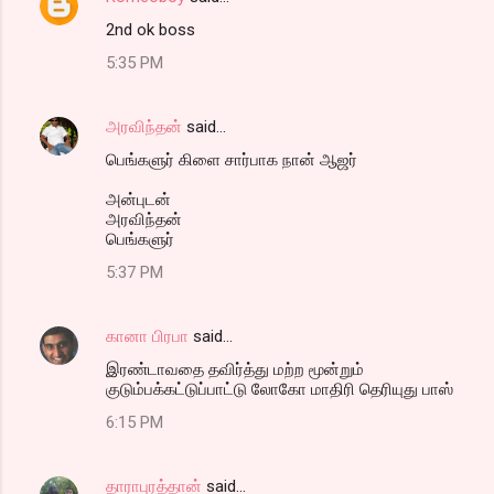
2nd ok boss
5:35 PM
அரவிந்தன்
said…
பெங்களுர் கிளை சார்பாக நான் ஆஜர்
அன்புடன்
அரவிந்தன்
பெங்களுர்
5:37 PM
கானா பிரபா
said…
இரண்டாவதை தவிர்த்து மற்ற மூன்றும்
குடும்பக்கட்டுப்பாட்டு லோகோ மாதிரி தெரியுது பாஸ்
6:15 PM
தாராபுரத்தான்
said…