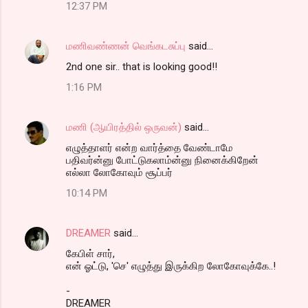
12:37 PM
மணிவண்ணன் வெங்கடசுப்பு
said…
2nd one sir.. that is looking good!!
1:16 PM
மணி (ஆயிரத்தில் ஒருவன்)
said…
எழுத்தாளர் என்ற வார்த்தை வேண்டாமே
பதிவர்ன்னு போட்டுகலாம்ன்னு நினைக்கிறேன்
எல்லா லோகோவும் சூப்பர்
10:14 PM
DREAMER
said…
கேபிள் சார்,
என் ஓட்டு, 'செ' எழுத்து இருக்கிற லோகோவுக்கே..!
-
DREAMER