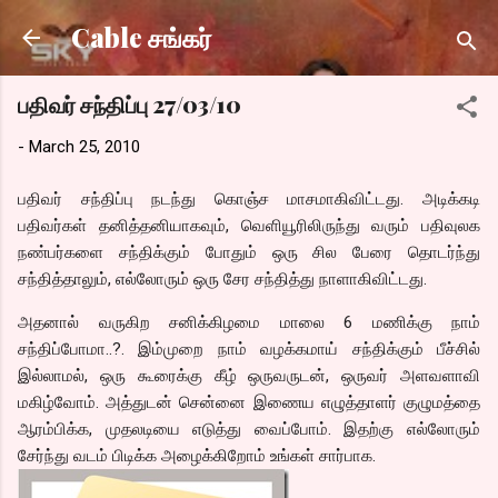
Skip to main content
Cable சங்கர்
பதிவர் சந்திப்பு 27/03/10
-
March 25, 2010
பதிவர் சந்திப்பு நடந்து கொஞ்ச மாசமாகிவிட்டது. அடிக்கடி
பதிவர்கள் தனித்தனியாகவும், வெளியூரிலிருந்து வரும் பதிவுலக
நண்பர்களை சந்திக்கும் போதும் ஒரு சில பேரை தொடர்ந்து
சந்தித்தாலும், எல்லோரும் ஒரு சேர சந்தித்து நாளாகிவிட்டது.
அதனால் வருகிற சனிக்கிழமை மாலை 6 மணிக்கு நாம்
சந்திப்போமா..?. இம்முறை நாம் வழக்கமாய் சந்திக்கும் பீச்சில்
இல்லாமல், ஒரு கூரைக்கு கீழ் ஒருவருடன், ஒருவர் அளவளாவி
மகிழ்வோம். அத்துடன் சென்னை இணைய எழுத்தாளர் குழுமத்தை
ஆரம்பிக்க, முதலடியை எடுத்து வைப்போம். இதற்கு எல்லோரும்
சேர்ந்து வடம் பிடிக்க அழைக்கிறோம் உங்கள் சார்பாக.