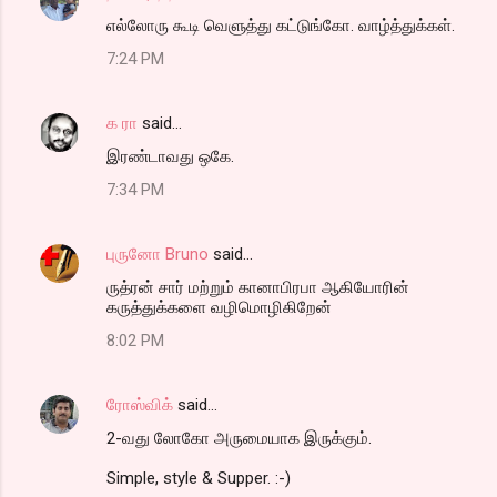
எல்லோரு கூடி வெளுத்து கட்டுங்கோ. வாழ்த்துக்கள்.
7:24 PM
க ரா
said…
இரண்டாவது ஒகே.
7:34 PM
புருனோ Bruno
said…
ருத்ரன் சார் மற்றும் கானாபிரபா ஆகியோரின்
கருத்துக்களை வழிமொழிகிறேன்
8:02 PM
ரோஸ்விக்
said…
2-வது லோகோ அருமையாக இருக்கும்.
Simple, style & Supper. :-)