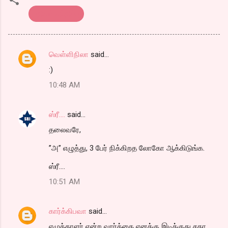
பதிவர் சந்திப்பு
வெள்ளிநிலா
said…
C
:)
o
10:48 AM
m
m
ஸ்ரீ....
said…
e
தலைவரே,
n
t
”அ” எழுத்து, 3 பேர் நிக்கிறத லோகோ ஆக்கிடுங்க.
s
ஸ்ரீ....
10:51 AM
கார்க்கிபவா
said…
எழுத்தாளர் என்ற வார்த்தை எனக்கு இடிக்குது சகா.