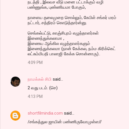
நடத்தி , இலவச வீடு மனை பட்டாக்கும் வழி
பண்ணுங்க, புண்ணியமா போகும்,
நாளைய தலைமுறை சொல்லும், கேபிள் சங்கர் மரம்
நட்டார், சத்திரம் கொடுத்தார்ன்னு.
செங்கல்பட்டு, காஞ்சிபுரம் எழுத்தாளர்கள்
இணைந்துக்கலாமா ,
இணைய ஆங்கில எழுத்தாளர்களும்
இணைந்துக்கலமா (நான் கேக்கல, நம்ம கிரிக்கெட்
லட்சும்மிபதி பாலாஜி கேக்க சொன்னாரு)..
4:09 PM
நாமக்கல் சிபி
said…
2 வது படம். (செ)
4:13 PM
shortfilmindia.com
said…
/சங்கத்துல ஜாயின் பண்ணிருவோமுள்ள//