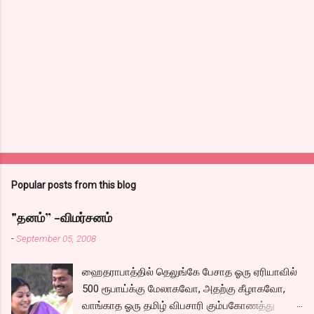
Popular posts from this blog
"தனம்” -விமர்சனம்
-
September 05, 2008
ஹைதராபாத்தில் தெலுங்கே பேசாத ஓரு ஏரியாவில்
500 ரூபாய்க்கு மேலாகவோ, அதற்கு கீழாகவோ,
வாங்காத ஓரு தமிழ் விபசாரி கும்பகோணத்து