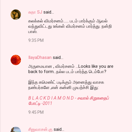
சுதா SJ
said…
கலக்கல் விமர்சனம்...... படம் பார்க்கும் ஆவல்
வந்துவிட்டது உங்கள் விமர்சனம் பார்த்து. நன்றி
பாஸ்.
9:35 PM
IlayaDhasan
said…
அருமையான , விமர்சனம் ...Looks like you are
back to form...நல்ல படம் பார்த்த டெம்போ?
இந்த கமெண்ட் படிக்கும் அனைத்து வாசக
நண்பர்களே ,என் கன்னி முயற்ச்சி இது:
B L A C K D I A M O N D - சவால் சிறுகதைப்
போட்டி -2011
9:45 PM
சீனுவாசன்.கு
said…