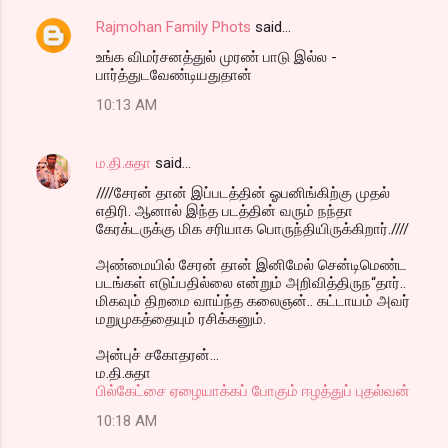
Rajmohan Family Phots
said…
C
உங்க விமர்சனத்துல் முரண் பாடு இல்ல -
o
பார்த்துடவேண்டியதுதான்
m
10:13 AM
m
e
ம.தி.சுதா
said…
n
////சேரன் தான் இப்படத்தின் ஓபனிங்கிற்கு முதல்
t
எதிரி. ஆனால் இந்த படத்தின் வரும் நந்தா
கேரக்டருக்கு மிக சரியாக பொருந்தியிருக்கிறார்.////
s
அண்மையில் சேரன் தான் இனிமேல் சென்டிமெண்ட
படங்கள் எடுப்பதில்லை என்றும் அறிவித்திருந“தார்..
மிகவும் திறமை வாய்ந்த கலைஞன்.. கட்டாயம் அவர்
மறுமுகத்தையும் ரசிக்கனும்.
அன்புச் சகோதரன்...
ம.தி.சுதா
பில்கேட்சை ஏழையாக்கப் போகும் ஈழத்துப் புதல்வன்
10:18 AM