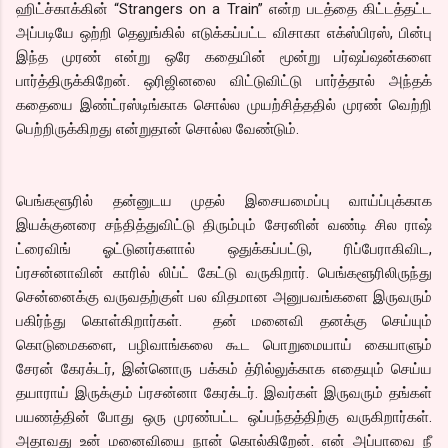
ஹிட்ச்காக்கின் “Strangers on a Train” என்ற படத்தை கிட்டத்தட்ட
அப்படியே ஒற்றி தெலுங்கில் எடுக்கப்பட்ட விசாகா எக்ஸ்பிரஸ், பின்பு
இந்த முரண் என்று ஒரே கதையின் மூன்று பர்ஷப்ஷன்களை
பார்த்திருக்கிறேன். ஒரிஜினலை விட்டுவிட்டு பார்த்தால் அந்தக்
கதையை இண்ட்ரஸ்டிங்காக சொல்ல முயற்சித்ததில் முரண் வெற்றி
பெற்றிருக்கிறது என்றுதான் சொல்ல வேண்டும்.
பெங்களூரில் தன்னுடய முதல் இசையமைப்பு வாய்ப்புக்காக
இயக்குனரை சந்தித்துவிட்டு திரும்பும் சேரனின் வண்டி சில ராஷ்
ட்ரைவிங் ஓட்டுனர்களால் ஒதுக்கப்பட்டு, ரிப்பேராகிவிட,
ப்ரசன்னாவின் காரில் லிப்ட் கேட்டு வருகிறார். பெங்களூரிலிருந்து
சென்னைக்கு வருவதற்குள் பல விதமான அனுபவங்களை இருவரும்
பகிர்ந்து கொள்கிறார்கள். தன் மனைவி தனக்கு செய்யும்
கொடுமைகளை, பழிவாங்கலை கூட பொறுமையாய் கையாளும்
சேரன் கேரக்டர், இன்னொரு பக்கம் த்ரில்லுக்காக எதையும் செய்ய
தயாராய் இருக்கும் ப்ரசன்னா கேரக்டர். இவர்கள் இருவரும் தங்கள்
பயணத்தின் போது ஒரு முரண்பட்ட ஒப்பந்தத்திற்கு வருகிறார்கள்.
அதாவது உன் மனைவியை நான் கொல்கிறேன். என் அப்பாவை நீ