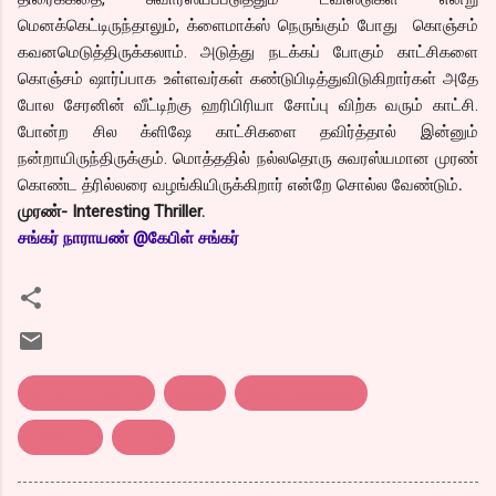
மெனக்கெட்டிருந்தாலும், க்ளைமாக்ஸ் நெருங்கும் போது கொஞ்சம்
கவனமெடுத்திருக்கலாம். அடுத்து நடக்கப் போகும் காட்சிகளை
கொஞ்சம் ஷார்ப்பாக உள்ளவர்கள் கண்டுபிடித்துவிடுகிறார்கள் அதே
போல சேரனின் வீட்டிற்கு ஹரிபிரியா சோப்பு விற்க வரும் காட்சி.
போன்ற சில க்ளிஷே காட்சிகளை தவிர்த்தால் இன்னும்
நன்றாயிருந்திருக்கும். மொத்ததில் நல்லதொரு சுவரஸ்யமான முரண்
கொண்ட த்ரில்லரை வழங்கியிருக்கிறார் என்றே சொல்ல வேண்டும்
.
முரண்- Interesting Thriller.
சங்
கர் நாராயண் @கேபிள் சங்கர்
tamil film review
சேரன்
திரை விமர்சனம்
ப்ரசன்னா
முரண்