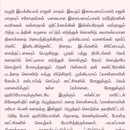
எழுதி இயக்கியவர் ராஜன் மாதவ். இவரும் இசையமைப்பாளர் சஜன்
மாதவும் சகோதரர்கள். மலையாள இசையமைப்பாளர் ரவீந்திரனின்
வாரிசுகள். என்னதான் ஹிட்ச்காக்கின் இன்ஸ்பரேஷன் என்றாலும்
அந்த படத்தின் கருவை மட்டும் எடுத்துக் கொண்டு, சுவாரஸ்யமான
திரைக்கதை அமைத்திருக்கிறார். முக்கியமாய் வசனங்கள். ஷார்ப்
அண்ட் இண்டலிஜெண்ட். நிறைய இடங்களில் சிரிப்பையும்,
கைத்தட்டலையும் பெருகிறது. முதல் பத்து நிமிடங்கள் அவர்
கதையில் செட்டிலாக எடுத்துக் கொள்ளும் நேரம் கொஞ்சமே
கொஞ்சம் போரடித்தாலும் அதன் பின்னால் தன் கண்ட்ரோலில்
படத்தை கொண்டு வந்து விடுகிறார். முக்கியமாய் ப்ரசன்னாவின்
கேரக்டர் எஸ்டாபிஷ் செய்யும் காட்சிகளில். சேரனுக்கும், அவர்
மனைவிக்கும் உள்ள ப்ரச்சனை, சேரனுக்கும்
ஹரிபிரியாவுக்குமிடையே இருக்கும் எக்ஸ்ட்ரா மாரிட்டல்
ரிலேஷன்ஷிப் என்று அழுத்தமாய் கதை சொன்னவர், ப்ரசன்னாவின்
மரியா பெண் கதைக்கு இன்னும் அழுத்தம் கொடுக்க தவறிவிட்டார்.
அதே போல் ஹரிபிரியாவின் அநாதை, செண்டிமெண்ட் போன்ற
காட்சிகளில் கொஞ்சம் யோசித்திருக்கலாம். பரபரப்பான
திரைக்கதை, சுவாரஸ்யப்படுத்தும் ட்விஸ்டுகள் என்று