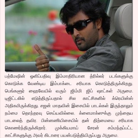
பத்மேஷின் ஒளிப்பதிவு இம்மாதிரியான த்ரில்லர் படங்களுக்கு
கொடுக்க வேண்டிய இம்பாக்டை சரியாக கொடுத்திருக்கிறது.
பெங்களூர் ஹைவேயில் வரும் ஜிம்மி ஜிப் ஷாட்கள் அருமை.
டிஜிட்டலில் எடுத்திருப்பதால் சில காட்சிகளில் க்ரெயின்ஸ்
அதிகமிருக்கிறது. சஜன் மாதவின் இசையில் பாடல்கள் இருந்தாலும்
நம்மை தொந்தரவு செய்யவில்லை. க்ளைமாக்ஸுக்கு முந்தைய
பாடலைத் தவிர. பின்னணியிசையில் தன் திற்மையை சரியாக
கொணர்ந்திருக்கிறார். முக்கியமாய் சேரன் சம்மந்தப்பட்ட
காட்சிகளுக்கு அவர் கிடாரை பயன்படுத்தியிருப்பது அருமை.