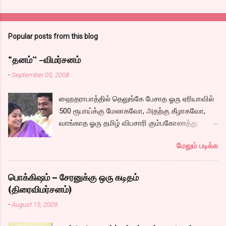
Popular posts from this blog
"தனம்” -விமர்சனம்
-
September 05, 2008
ஹைதராபாத்தில் தெலுங்கே பேசாத ஓரு ஏரியாவில்
500 ரூபாய்க்கு மேலாகவோ, அதற்கு கீழாகவோ,
வாங்காத ஓரு தமிழ் விபசாரி கும்பகோணத்து
அக்ரஹாரத்தின் வீட்டில் மருமகளாக
மேலும் படிக்க
வாழ்கைபடுகிறாள். அவளுடய வாழ்கை எப்படி
அமைந்தது? என்ற ஓரு நல்ல லைனை , சங்கீதா
தன்னுடய இடுப்பை சுழற்றி, சுழற்றி நடப்பதை போல்
பொக்கிஷம் – சேரனுக்கு ஒரு கடிதம்
சும்மா, சுத்தி, சுத்தி குழப்பி, நம்பமுடியாத
(திரைவிமர்சனம்)
திரைக்கதையால் சொதப்பி,சங்கீதாவை ஏதோ
-
August 15, 2009
ரஜினியை போல நினைத்து பில்டப் செய்வதும்,
அவரும் அதற்கு ஏற்றார் போல் ரஜினி பாஷா போல