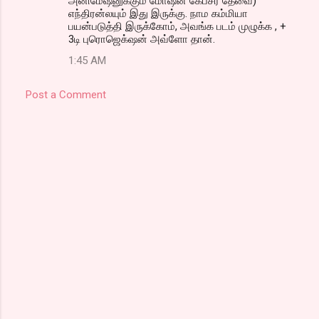
அனிமேஷனுக்கும் மோஷன் கேப்சர் தேவை)
எந்திரன்லயும் இது இருக்கு. நாம கம்மியா
பயன்படுத்தி இருக்கோம், அவங்க படம் முழுக்க , +
3டி புரொஜெக்‌ஷன் அவ்ளோ தான்.
1:45 AM
Post a Comment