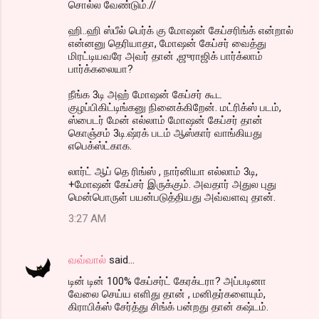
சொல்ல வேண்டும்.//
ஹி..ஹி ஸ்பீல் பெர்க் கு மோஷன் கேப்சரிங்க் என்றால்
என்னனு தெரியாதா, மோஷன் கேப்சர் வைத்து
மிரட்டியவரே அவர் தான் ,ஜுராஜிக் பார்க்லாம்
பார்க்கலையா?
நீங்க 3டி அஹ் மோஷன் கேப்சர் கூட
குழப்பிகிட்டிங்கனு நினைக்கிறேன். மட்ரிக்ஸ் படம்,
ஸ்பைடர் மேன் எல்லாம் மோஷன் கேப்சர் தான்
கொஞ்சம் 3டி.ஷ்ரக் படம் ஆஸ்கார் வாங்கியது
எபெக்ஸ்ட்காக.
லார்ட் ஆப் தெ ரிங்ஸ் , நார்னியா எல்லாம் 3டி,
+மோஷன் கேப்சர் இருக்கும். அவதார் அதுல புது
மென்பொருள் பயன்படுத்தியது அவ்வளவு தான்.
3:27 AM
வவ்வால்
said…
டின் டின் 100% கேப்சர்ட் கேரக்டரா? அப்படினா
வேலை செய்ய எளிது தான் , மனிதர்களையும்,
கிராபிக்ஸ் சேர்த்து சிங்க் பன்றது தான் கஷ்டம்.