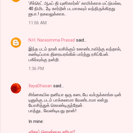
’சீக்ரெட் ஆஃப் தி யுனிகார்ன்’ காமிக்காக மட்டுமல்ல,
40 நிமிட 2டி கார்டூன் படமாகவும் வந்திருக்கிறது
ஐயா.! தகவலுக்காக..
11:06 AM
N.H. Narasimma Prasad
said…
இந்த படம் நான் வசிக்கும் உகாண்டாவிற்கு வந்தால்,
கண்டிப்பாக திரையரங்கில் பார்த்து ரசிப்பேன்.
பகிர்வுக்கு நன்றி.
1:36 PM
IlayaDhasan
said…
சிங்கையில தனியா ஒரு கடையே வச்ருக்காங்க டின்
டினுக்கு..படம் பாக்கலாமா வேண்டாமா என்று
யோசித்துக் கொண்டிருந்தேன்.
பாத்துட வேண்டியது தான்!
In mine:
விஜய் சொன்னது சரியா?