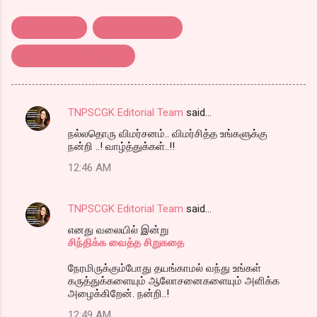
peter jackson
Steven Speilberg
The adventures of tintin
TNPSCGK Editorial Team
said…
C
நல்லதொரு விமர்சனம்.. விமர்சித்த உங்களுக்கு
o
நன்றி ..! வாழ்த்துக்கள்..!!
m
12:46 AM
m
e
TNPSCGK Editorial Team
said…
n
எனது வலையில் இன்று
t
சிந்திக்க வைத்த சிறுகதை
s
நேரமிருக்கும்போது தயங்காமல் வந்து உங்கள்
கருத்துக்களையும் ஆலோசனைகளையும் அளிக்க
அழைக்கிறேன். நன்றி..!
12:49 AM