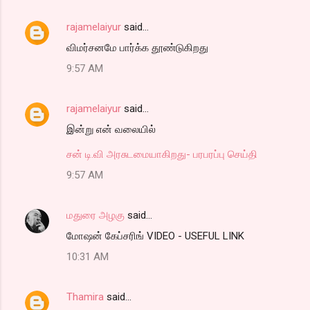
rajamelaiyur
said…
விமர்சனமே பார்க்க தூண்டுகிறது
9:57 AM
rajamelaiyur
said…
இன்று என் வலையில்
சன் டி.வி அரசுடமையாகிறது- பரபரப்பு செய்தி
9:57 AM
மதுரை அழகு
said…
மோஷன் கேப்சரிங் VIDEO - USEFUL LINK
10:31 AM
Thamira
said…