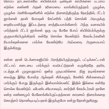
ரொம்ப நாட்களாகவே ஸ்பீல்பெர்க் டிண்டின் காமிக்ஸை படமாய்
எடுக்க எண்ணி அதன் உரிமையை வாங்கியிருந்தார். முழுக்க,
முழுக்க அனிமேஷனினில் எடுக்க நினைத்திருந்த நேரத்தில், பீட்டர்
ஜாக்ஸன் தான் மோஷன் கேப்சரிங் பற்றி சொல்லி அவருக்கு
தைரியமளித்து இப்படத்தை சாத்தியமாக்கினார். அந்த வகையில்
பார்த்தால் பீட்டர் ஜாக்சன் ஒரு படி மேலே போய் ஸ்பீல்பெர்க்குக்கு
குருவாகியிருக்கிறார் என்றே சொல்ல வேண்டும். கேரக்டர்களின்
ரியாக்‌ஷன்களை பார்க்க வேண்டுமே அவ்வளவு அருமையாய்
இருக்கிறது.
என்ன தான் டெக்னாலஜியில் அசத்தியிருந்தாலும், பட்டிக்காட்டான்
மிட்டாய் கடையை பார்க்கும் எஃபெட்டுதான் வருகிறதே தவிர,
படத்துடன் முழுவதுமாய் ஒன்ற முடியவில்லை. நிஜ நடிகர்களை
வைத்து இதே போன்ற ஆக்‌ஷன் சீன்களும், சேஸிங் சீன்களையும்
பார்க்கும் போது இருக்கும் இன்வால்மெண்ட் இதில் இல்லை என்றே
சொல்ல வேண்டும். ஃபேண்டஸியாகவும், கார்டூன் கேரக்டர்கள் தானே
என்ற எண்ணமும் மேலோங்கியிருப்பதற்கான காரணம் திரைக்கதை
கொஞ்சம் நொண்டியடிப்பதால் இருக்குமோ என்று தோன்றுகிறது.