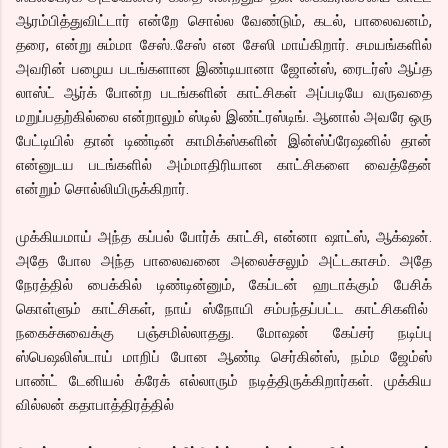
ஆரம்பித்துவிட்டார் என்றே சொல்ல வேண்டும், கடல், பாலைவனம்,
தரை, என்று சும்மா சேஸ்..சேஸ் என சேஸி மாய்கிறார். சமயங்களில்
அவரின் பழைய படங்களான இண்டியானா ஜோன்ஸ், ரைடர்ஸ் ஆப்த
லாஸ்ட் ஆர்க் போன்ற படங்களின் காட்சிகள் அப்படியே வருவதை
மறுப்பதற்கில்லை என்றாலும் ஸ்டில் இண்ட்ரஸ்டிங். ஆனால் அவரே ஒரு
பேட்டியில் தான் டிண்டின் காமிக்ஸ்களின் இன்ஸ்ப்ரேஷனில் தான்
என்னுடய படங்களில் அம்மாதிரியான காட்சிகளை வைத்தேன்
என்றும் சொல்லியிருக்கிறார்.
முக்கியமாய் அந்த கப்பல் போர்க் காட்சி, என்னா ஷாட்ஸ், ஆக்‌ஷன்.
அதே போல அந்த பாலைவனை அலைச்சலும் அட்டகாசம். அதே
நேரத்தில் பைக்கில் டிண்டின்னும், கேப்டன் ஹடாக்கும் பேசிக்
கொள்ளும் காட்சிகள், நாய் ஸ்நோயி சம்பந்தப்பட்ட காட்சிகளில்
நகைச்சுவைக்கு பஞ்சமில்லாதது. மோஷன் கேப்சர் நடிப்பு
ஸ்பெஷலிஸ்டாய் மாறிப் போன ஆண்டி செர்கின்ஸ், நம்ம ஜேம்ஸ்
பாண்ட் டேனியல் க்ரேக் எல்லாரும் நடித்திருக்கிறார்கள். முக்கிய
வில்லன் கதாபாத்திரத்தில்