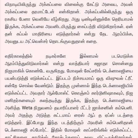
விநாடியிலிருந்து அக்கப்பலை விலைக்கு கேட்டு அலைய, அவன்
அக்கப்பலை தரமாட்டேன் என்கிறான். அக்கப்பலில்லிருந்து ஒரு
ரகசிய பேனா வெளியே வீழ்கிறது. அது டிண்டின்னுக்கே தெரியாமல்
இருக்க, அக்கப்பலை அவனிடமிருந்து கைப்பற்றி விடுகிறார்கள். ஏன்
தன் கப்பல் மாதிரியை எடுத்தார்கள் என்று தேட ஆரம்பிக்க,
அவனுடய அட்வென்சர் தொடங்குவதுதான் கதை.
எதிர்காலத்தில் நடிகர்களே இல்லாமல் படமெடுக்க
ஆரம்பித்துவிடுவார்கள் என்று வாத்தியார் சுஜாதா சொன்னது
நிஜமாகிக் கொண்டே வருகிறது. மோஷன் கேப்சரிங் டெக்னாலஜியை
பயன்படுத்தி எடுக்கப்பட்ட இப்படம் நிச்சயமாய் ஒரு விஷுவல் ட்ரீட்
என்றே சொல்ல வேண்டும். இதற்கு முன்னால் இந்த டெக்னாலஜியில்
எடுக்கப்பட்ட அவதார் ஆல்மோஸ்ட் கொஞ்சம் கார்டூனிஷாகவும், நிஜ
மனிதர்களையும் கலந்தடித்து இருக்க, இதற்கு டெக்னாலஜியை
அளித்த Weta நிறுவனம் தயாரிப்பாளர் பீட்டர் ஜாக்சனின் கம்பெனி.
அவர் அதற்கு அடுத்த கட்டமாய் ரைஸ் ஆப் த ஏப்ஸ் படத்தை
எடுத்தார். இப்போது இந்த படத்திற்கும் அவரின் கம்பெனிதான்
டெக்னாலஜி சப்போர்ட். இதில் மோஷன் காப்சரிங்கில் எடுக்கப்பட்ட
காட்சிகளை காமிக்ஸ் கேரக்டர்களாய் உலவ விட்டிருக்கிறார்கள்.