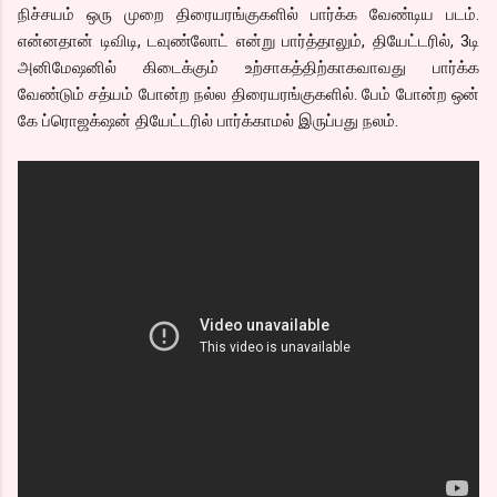
நிச்சயம் ஒரு முறை திரையரங்குகளில் பார்க்க வேண்டிய படம்.
என்னதான் டிவிடி, டவுண்லோட் என்று பார்த்தாலும், தியேட்டரில், 3டி
அனிமேஷனில் கிடைக்கும் உற்சாகத்திற்காகவாவது பார்க்க
வேண்டும் சத்யம் போன்ற நல்ல திரையரங்குகளில். பேம் போன்ற ஒன்
கே ப்ரொஜக்‌ஷன் தியேட்டரில் பார்க்காமல் இருப்பது நலம்.