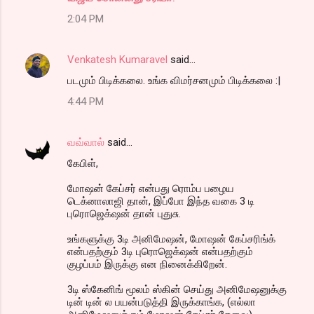
2:04 PM
Venkatesh Kumaravel
said…
படமும் பிடிக்கலை. உங்க விமர்சனமும் பிடிக்கலை :|
4:44 PM
வவ்வால்
said…
கேபிள்,
மோஷன் கேப்சர் என்பது ரொம்ப பழைய
டெக்னாலாஜி தான், இப்போ இந்த வகை 3 டி
புரொஜெக்‌ஷன் தான் புதுசு.
உங்களுக்கு 3டி அனிமேஷன், மோஷன் கேப்சரிங்க்
என்பதற்கும் 3டி புரொஜெக்‌ஷன் என்பதற்கும்
குழப்பம் இருக்கு என நினைக்கிறேன்.
3டி ஸ்கேனிங் மூலம் ஸ்கின் செய்து அனிமேஷனுக்கு
டின் டின் ல பயன்படுத்தி இருக்காங்க, (எல்லா