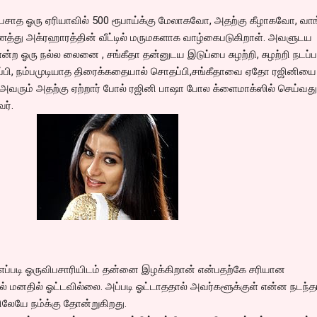
ேசாத ஓரு ஏரியாவில் 500 ரூபாய்க்கு மேலாகவோ, அதற்கு கீழாகவோ, வா
ணத்து அக்ரஹாரத்தின் வீட்டில் மருமகளாக வாழ்கைபடுகிறாள். அவளுடய
ன்ற ஓரு நல்ல லைனை , சங்கீதா தன்னுடய இடுப்பை சுழற்றி, சுழற்றி நடப
ி குழப்பி, நம்பமுடியாத திரைக்கதையால் சொதப்பி,சங்கீதாவை ஏதோ ரஜினி
, அவரும் அதற்கு ஏற்றார் போல் ரஜினி பாஷா போல க்ளைமாக்ஸில் செய்வது
ர்.
்படி ஓருவிபசாரியிடம் தன்னை இழக்கிறான் என்பதற்கே சரியான
ல் மனதில் ஓட்டவில்லை. அப்படி ஓட்டாததால் அவர்களூக்குள் என்ன நடந்த
ேயே நம்க்கு தோன்றுகிறது.