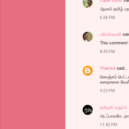
Cable சங்கர்
sa
ஆமாம் தமிழ் பற
6:28 PM
பரிசல்காரன்
sai
This comment h
8:45 PM
Thamira
said…
கொஞ்சம் பெட்டர
கதைகளை வேஸ்ட
9:23 PM
தமிழன்-கறுப்பி..
அடப்பாவமே...நான
11:42 PM