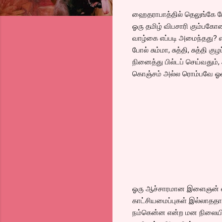
ஹைதராபாத்தில் தெலுங்கே ப
ஓரு தமிழ் விபசாரி கும்பகோ
வாழ்கை எப்படி அமைந்தது? எ
போல் சும்மா, சுத்தி, சுத்த
நினைத்து பில்டப் செய்வதும்
கொஞ்சம் அல்ல ரொம்பவே ஓவ
ஓரு ஆச்சாரமான இளைஞன் எப
காட்சியமைப்புகள் இல்லாததா
நம்கென்ன என்ற மன நிலையில