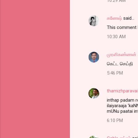
10:29 AM
கணேஷ்
said…
This comment h
10:30 AM
முரளிகண்ணன்
கெட்ட செய்தி
5:46 PM
thamizhparavai
inthap padam r
ilaiyaraaja 'k
mUNu paatai int
6:10 PM