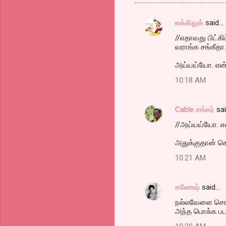
லக்கிலுக்
said…
C
//எதாவது பிட்கி
o
வராங்க சங்கீதா.
m
அய்யய்யோ. என்
m
10:18 AM
e
n
Cable சங்கர்
sa
t
//அய்யய்யோ. எ
s
அதுக்குதான் 
10:21 AM
கணேஷ்
said…
நல்லவேளை சொன்ன
அந்த பொக்க படத்