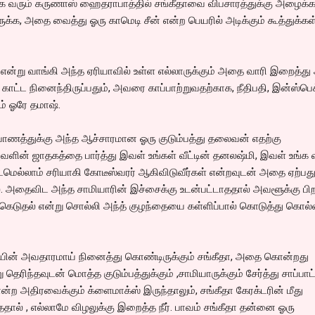
 வரும் கருணாஸ் ஹைதராபாத்தில் சங்கீதாவை விபசாரத்துக்கு அழைக்
க்க, அதை வைத்து ஓரு காமெடி சீன் என்ற பெயரில் அடிக்கும் கூத்துக்கள
ு என்று வாங்கி அந்த ஏரியாவில் உள்ள எல்லாருக்கும் அதை வாரி இறைத்த
 காட்ட நினைந்திருப்பதும், அவரை காப்பாற்றுவதற்காக, நீதிபதி, இன்ஸ்பெக
் ஓரே தமாஷ்.
யாணத்துக்கு அந்த ஆச்சாரமான ஓரு குடும்பத்து தலைவன் எதற்கு
வளின் ஜாதகத்தை பார்த்து இவள் உங்கள் வீட்டின் தனலஷ்மி, இவள் உங்க வீ
்டமெல்லாம் சரியாகி கோடீஸ்வரர் ஆகிவிடுவீர்கள் என்றவுடன் அதை ஏற்பத
. அதைவிட அந்த சாமியாரின் இச்சைக்கு உடன்பட்டாததால் அவளூக்கு பி
ு கெடுதல் என்று சொல்லி அந்த் குழந்தையை கள்ளிப்பால் கொடுத்து கொல்
ாயின் அவதாரமாய் நினைத்து கொண்டிருக்கும் சங்கீதா, அதை கொன்றது
தெரிந்தவுடன் மொத்த குடும்பத்துக்கும் ,சாமியாருக்கும் சேர்த்து சாப்பாட்ட
ற அதிரவைக்கும் க்ளைமாக்ஸ் இருந்தாலும், சங்கீதா கேரக்டரின் மீது
ால் , எல்லாமே விழலுக்கு இறைத்த நீர். பாவம் சங்கீதா தன்னை ஓரு