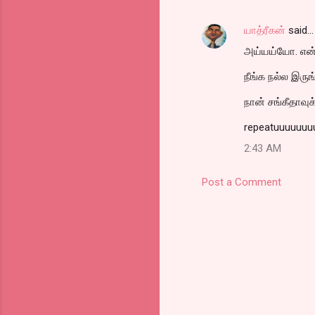
யாத்ரீகன்
said…
அய்யய்யோ. என்
நீங்க நல்ல இருங
நான் சங்கீதாவுக
repeatuuuuuu
2:43 AM
Post a Comment