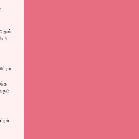
க
்
ு அதன்
்டர்
ட்டில்
ு
றந்த
வதும்
்டில்