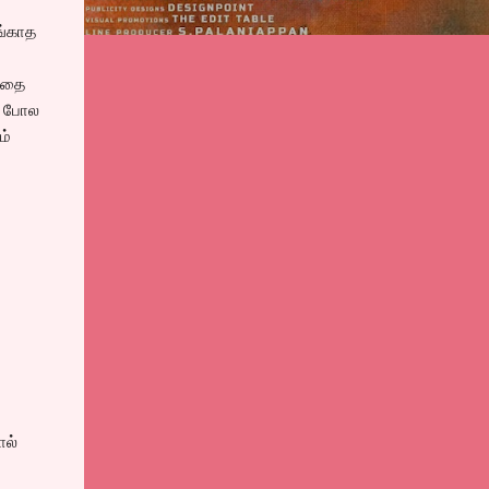
ங்காத
்பதை
யை போல
ம்
ால்