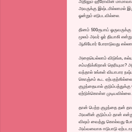
அதிலும் ஹீரோவின் மாமாவாக
அவருக்கு இஷ்டமில்லாமல் இரு
ஓன்றும் எடுபடவில்லை.
தினம் 500ரூபாய் ஓருவருக்க
மூலம் அவர் ஓர் தியாகி என்று
ஆகியோர் போராடுவது எல்லாம
அதையெல்லாம் விடுங்க, கல்
சம்மதிக்கிறான் தெரியுமா? அ
வந்தால் உங்கள் வியாபார நஷ
கொஞ்சம் கூட ஏற்பதற்கில்லை
குழந்தையால் குடும்பத்துக்க
ஏற்டுக்கொள்ள முடியவில்லை.
தான் பெற்ற குழந்தை தன் த
அவளின் குடும்பம் தான் என்று 
விஷம் வைத்து கொல்வது போன்
அவ்வளவாக ஈடுபாடு ஏற்படாதத