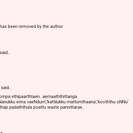
as been removed by the author.
said…
said…
ompa ethipaarthtaen...aemaaththittanga..
aNNanukku enna vaeNdum','kattilukku mattumthaana','kooththu oNNu'
hap padaththula poattu waste pannittarae...