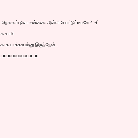
 நெனைப்புலே மண்ணை அள்ளி போட்டுட்டீயளே? :-(
்க சாமி
்காக பாக்கலாம்னு இருந்தேன்...
uuuuuuuuuuuuuuuuu