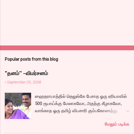
Popular posts from this blog
"தனம்” -விமர்சனம்
-
September 05, 2008
ஹைதராபாத்தில் தெலுங்கே பேசாத ஓரு ஏரியாவில்
500 ரூபாய்க்கு மேலாகவோ, அதற்கு கீழாகவோ,
வாங்காத ஓரு தமிழ் விபசாரி கும்பகோணத்து
அக்ரஹாரத்தின் வீட்டில் மருமகளாக
மேலும் படிக்க
வாழ்கைபடுகிறாள். அவளுடய வாழ்கை எப்படி
அமைந்தது? என்ற ஓரு நல்ல லைனை , சங்கீதா