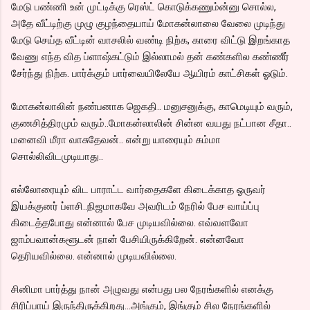
மேடு பண்ணி உன் முட்டிக்கு ரெஸ்ட் கொடுக்கணும்ன்னு சொல்ல,
அதே வீட்டிற்கு முழு குழந்தையாய் மோகன்லாலை வேலை முடிந்து
மேடு செய்த வீட்டின் வாசலில் வண்டி நிற்க, காரை விட்டு இறங்காத
வேணு எந்த வித ப்ளாஷ்கட்டும் இல்லாமல் தன் கண்களில கண்ணீர்
சேர்ந்து நிற்க. பார்க்கும் பார்வையிலேயே ஆயிரம் காட்சிகள் ஓடும்.
மோகன்லாலின் நண்பனாக ஜெகதி.. மனுசனுக்கு, காமெடியும் வரும்,
குணசித்திரமும் வரும்..மோகன்லாலின் சின்ன வயது நட்பான சீதா..
மனைவி மீரா வாசுதேவன்.. என்று யாரையும் சும்மா
சொல்லிவிடமுடியாது..
எல்லோரையும் விட பாராட்ட வார்தைகளே கிடைக்காத ஓருவர்
இயக்குனர் ப்ளசி..நிஜமாகவே அவரிடம் நேரில் பேச வாய்ப்பு
கிடைத்தபோது என்னால் பேச முடியவில்லை. எவ்வளவோ
ஜாம்பவான்களூடன் நான் பேசியிருக்கிறேன். என்னவோ
தெரியவில்லை. என்னால் முடியவில்லை.
சினிமா பார்த்து நான் அழுவது என்பது பல நேரங்களில் எனக்கு
சிரிப்பாய் இருந்திருக்கிறது...அங்கும், இங்கும் சில நேரங்களில்