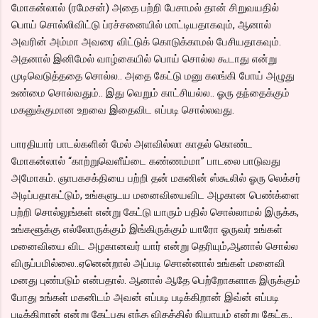
மோகன்லால் (ரமேசன்) அதை பற்றி பேசாமல் தான் சிறுவயதில்
பொய் சொல்லிவிட்டு ப்ரச்சனையில் மாட்டியதாகவும், ஆனால்
அவரின் அம்மா அவரை விட்டுக் கொடுக்காமல் பேசியதாகவும்.
அதனால் இனிமேல் வாழ்கையில் பொய் சொல்ல கூடாது என்று
முடிவெடுத்ததை சொல்ல.. அதை கேட்டு மனு கலங்கி போய் அழுது
உண்மை சொல்வதும்.. இது வெறும் காட்சியல்ல.. ஓரு தந்தைக்கும்
மகனுக்குமான உறவை இதைவிட எப்படி சொல்லவது.
பாரதியார் பாடல்களின் மேல் அளவில்லா காதல் கொண்ட
மோகன்லால் “காற்றுவெளீய்டை கண்ணம்மா” பாடலை பாடுவது
அமோகம். ஞாபகசக்தியை பற்றி தன் மகனின் ஸ்கூலில் ஓரு லெக்சர்
அடிப்பதாகட்டும், உங்களுடய மனைவியைவிட அழகான பெண்க்ளை
பற்றி சொல்லுங்கள் என்று கேட்டு யாரும் பதில் சொல்லாமல் இருக்க,
உங்களூக்கு எல்லோருக்கும் இங்கிருக்கும் யாரோ ஓருவர் உங்கள்
மனைவியை விட அழகானவர் யார் என்று தெரியும்,ஆனால் சொல்ல
விருப்பமில்லை..ஏனென்றால் அப்படி சொன்னால் உங்கள் மனைவி
மனது புண்படும் என்பதால். ஆனால் ஆதே பெற்றோகளாக இருக்கும்
போது உங்கள் மகனிடம் அவன் எப்படி படிக்கிறான் இவ்ன் எப்படி
படிக்கிறான் என்று கேட்பது எந்த விதத்தில் நியாயம் என்று கேட்க..