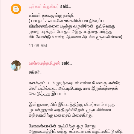
யூர்கன் க்ருகியர்
said…
e
உங்கள் தகவலுக்கு நன்றி
n
( பல நாட்களாகவே உங்களின் பல திரைப்பட
t
விமர்சனங்களை படித்து வருகிறேன். ஒவ்வொரு
முறை படிக்கும் போதும் அந்த படத்தை பார்த்து
s
விடவேண்டும் என்ற ஆவலை அடக்க முடியவில்லை)
11:08 AM
உண்மைத்தமிழன்
said…
சங்கர்..
எனக்கும் படம் முடிந்தவுடன் என்ன பேசுவது என்றே
தெரியவில்லை.. அப்படியொரு மன இறுக்கத்தைக்
கொடுத்தது இப்படம்.
இன்றுவரையில் இப்படத்திற்கு விமர்சனம் எழுத
முயன்றுதான் வந்திருக்கிறேன். முடியவில்லை.
அந்தளவிற்கு மனதைப் பிசைகிறது.
மோகன்லாலின் நடிப்பிற்கு ஒரு சோறு
அலுவலகத்தில் வந்து சட்டையைக் கழட்டிவிட்டு வீடு