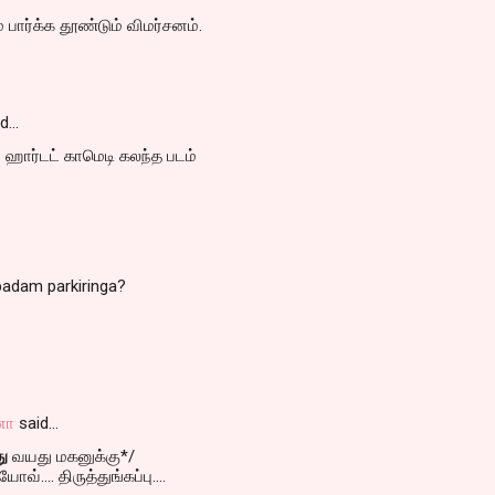
 பார்க்க தூண்டும் விமர்சனம்.
id…
் ஹார்டட் காமெடி கலந்த படம்
padam parkiringa?
னா
said…
து
வயது மகனுக்கு*/
்.... திருத்துங்கப்பு....