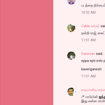
C
படத்தை நிச்சயம்
o
10:52 AM
m
m
Cable சங்கர்
sa
e
நன்றி ராஜ்..லைட
n
t
11:01 AM
s
Ganesan
said…
eppa epti evlo 
kaveriganesh
11:01 AM
நையாண்டி நை
/* பாபியின்
ஜந்
இது என்ன சாமியோவ