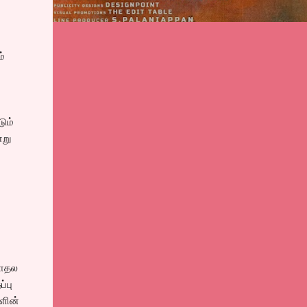
ம்
ும்
்று
காதல
்பு
களின்