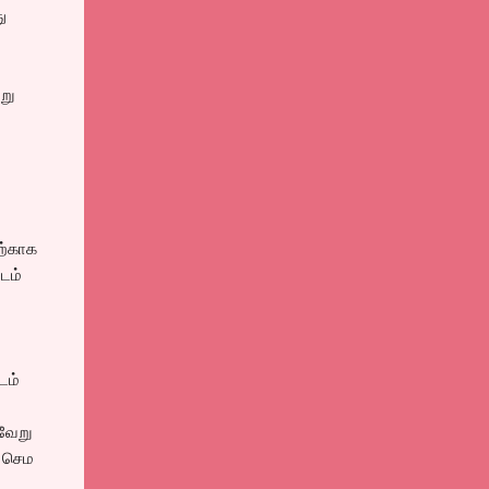
ு
று
தற்காக
டம்
டம்
 வேறு
, செம