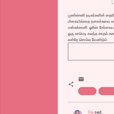
முண்ணனி நடிகர்களின் தைரிய
மிகையில்லாத நகைச்சுவை என
மன்சுக்கானி. ஓரின சேர்கைய
ஓரு காமெடி கலந்த காதல் கதை
என்றே சொல்ல வேண்டும்.
dostana
fashion
Raj
said…