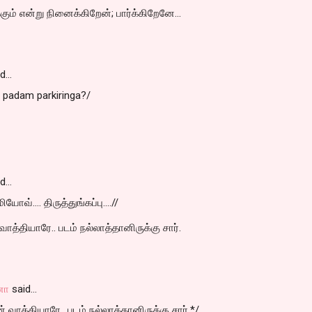
்கும் என்று நினைக்கிறேன்; பார்க்கிறேனே...
id…
o padam parkiringa?/
id…
ோவ்.... திருத்துங்கப்பு....//
 வாத்தியாரே.. படம் நல்லாத்தானிருக்கு சார்.
னா
said…
ன் வாத்தியாரே.. படம் நல்லாத்தானிருக்கு சார்.*/