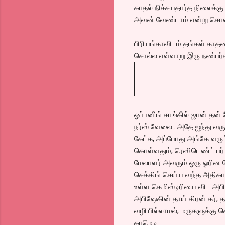
காதல் நிச்சயதார்த நிலைக்க
அவன் வேண்டாம் என்று சொன்
பிரியங்காவிடம் தங்கள் காத
சொல்ல எவ்வாறு இரு நண்பர்க
ஓப்பனிங் சாங்கில் ஜான் தன் 
நர்ஸ் வேலை.. அதே ஐந்து வரு
கேட்க, அப்போது அங்கே வரும்
கொள்வதும், ரெஸிடெண்ட் பர்மி
மேலாளர் அவரும் ஓரு ஓரின 
செக்கிங் செய்ய வந்த அதிகாரி
உள்ள கெமிஸ்டிரியை விட அபிஷ
அபிஷேகின் தாய் கிரன் கர்,
வழியில்லாமல், மருகளுக்கு ச
காமெடி.