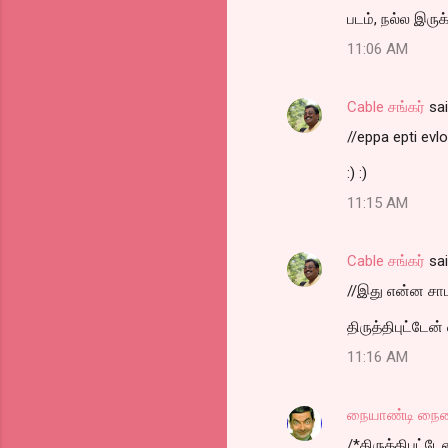
படம், நல்ல இருக
11:06 AM
Cable சங்கர்
sa
//eppa epti evl
:) :)
11:15 AM
Cable சங்கர்
sa
//இது என்ன சாமிய
திருத்திபுட்டேன்
11:16 AM
நையாண்டி நை
/*திருத்திபுட்டே