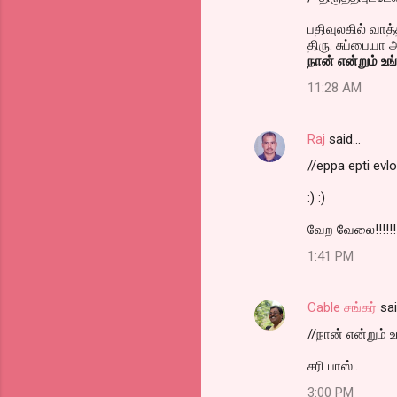
பதிவுலகில் வாத
திரு. சுப்பையா அ
நான் என்றும் உங
11:28 AM
Raj
said…
//eppa epti evl
:) :)
வேற வேலை!!!!!!!
1:41 PM
Cable சங்கர்
sa
//நான் என்றும் 
சரி பாஸ்..
3:00 PM