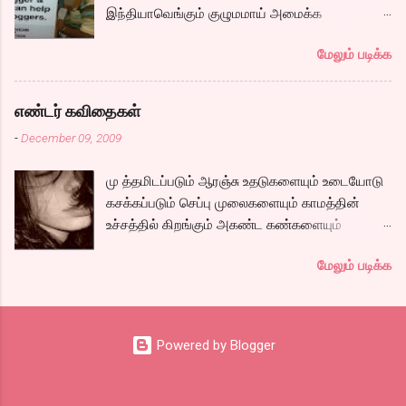
ஆண்ட்ரியாவின் அமைதியான கேரக்டரும்,
இந்தியாவெங்கும் குழுமமாய் அமைக்க
கார்த்தியின் அடாவடி, தடாலடி வெட்டி பேச்சு க...
முயற்சிக்கும் ஒரு நிறுவனம் சென்னையில் ஒரு
மேலும் படிக்க
பதிவர் சந்திப்புக்கு ஏற்பாடு செய்திருந்தது.
இவர்கள் வருடா வருடம் நடத்துவதுதான். இம்முறை
நிறைய தமிழ் வலைப்பூக்கள் நடத்துபவர்களும்
எண்டர் கவிதைகள்
கலந்து கொண்டோம்.
-
December 09, 2009
மு த்தமிடப்படும் ஆரஞ்சு உதடுகளையும் உடையோடு
கசக்கப்படும் செப்பு முலைகளையும் காமத்தின்
உச்சத்தில் கிறங்கும் அகண்ட கண்களையும்
நெகிழும் இடுப்பிலிருந்து உடைகள் நழுவுவதையும்,
மேலும் படிக்க
நீண்ட பயணமாய் வருடிச் செல்லும் பாம்புத்
தொடைகளையும், மார்பழுத்தி இறுக்கிடும் உன்
அணைப்பையும் வேறொருவன் ஆளப்போவதை
தாங்கமுடியாமல் சாகிறேனடி நான். கவிதை by
Powered by Blogger
கேபிள் சங்கர்( இப்படி நாமே சொல்லிட்டாத்தான்
ஒத்துப்பாங்கனு) டிஸ்கி: இதுக்கு ஒரு நல்ல தலைப்பு
கொடுங்கப்பா. . Technorati Tags: kavithai ,