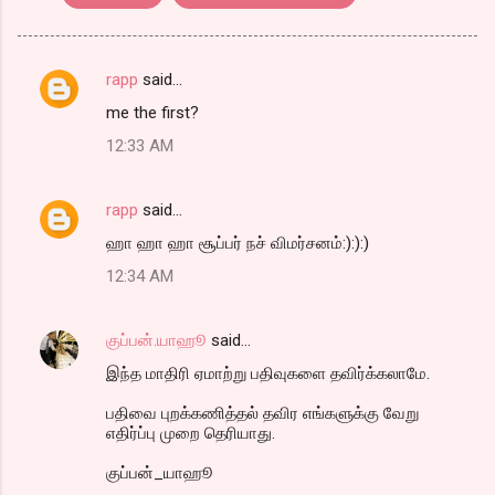
rapp
said…
C
me the first?
o
12:33 AM
m
m
rapp
said…
e
ஹா ஹா ஹா சூப்பர் நச் விமர்சனம்:):):)
n
t
12:34 AM
s
குப்பன்.யாஹூ
said…
இந்த மாதிரி ஏமாற்று பதிவுகளை தவிர்க்கலாமே.
பதிவை புறக்கணித்தல் தவிர எங்களுக்கு வேறு
எதிர்ப்பு முறை தெரியாது.
குப்பன்_யாஹூ