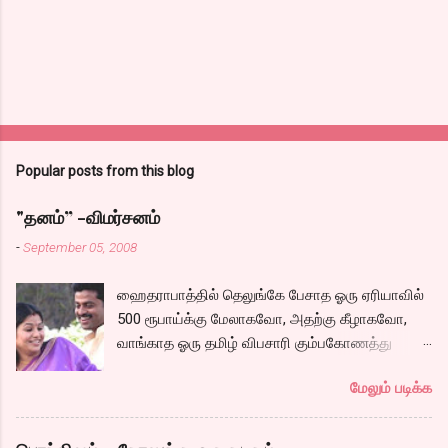
Popular posts from this blog
"தனம்” -விமர்சனம்
-
September 05, 2008
ஹைதராபாத்தில் தெலுங்கே பேசாத ஓரு ஏரியாவில்
500 ரூபாய்க்கு மேலாகவோ, அதற்கு கீழாகவோ,
வாங்காத ஓரு தமிழ் விபசாரி கும்பகோணத்து
அக்ரஹாரத்தின் வீட்டில் மருமகளாக
மேலும் படிக்க
வாழ்கைபடுகிறாள். அவளுடய வாழ்கை எப்படி
அமைந்தது? என்ற ஓரு நல்ல லைனை , சங்கீதா
தன்னுடய இடுப்பை சுழற்றி, சுழற்றி நடப்பதை போல்