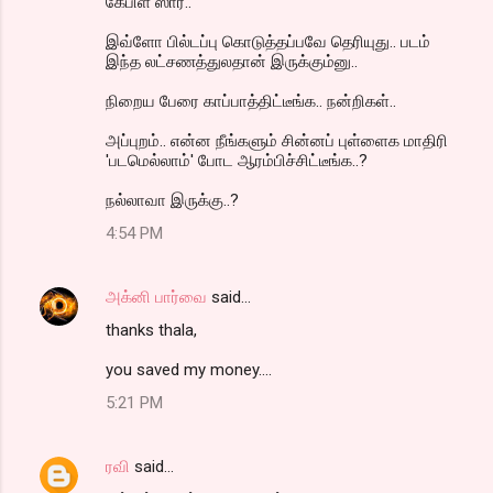
கேபிள் ஸார்..
இவ்ளோ பில்டப்பு கொடுத்தப்பவே தெரியுது.. படம்
இந்த லட்சணத்துலதான் இருக்கும்னு..
நிறைய பேரை காப்பாத்திட்டீங்க.. நன்றிகள்..
அப்புறம்.. என்ன நீங்களும் சின்னப் புள்ளைக மாதிரி
'படமெல்லாம்' போட ஆரம்பிச்சிட்டீங்க..?
நல்லாவா இருக்கு..?
4:54 PM
அக்னி பார்வை
said…
thanks thala,
you saved my money....
5:21 PM
ரவி
said…