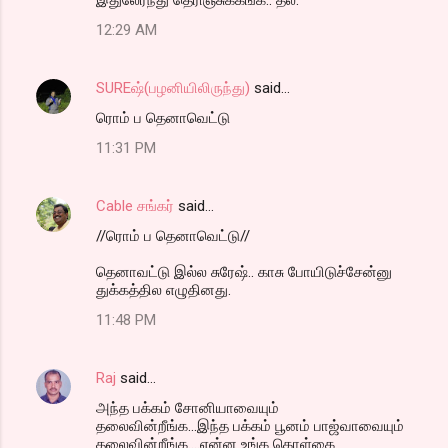
12:29 AM
SUREஷ்(பழனியிலிருந்து)
said…
ரொம் ப தெனாவெட்டு
11:31 PM
Cable சங்கர்
said…
//ரொம் ப தெனாவெட்டு//
தெனாவட்டு இல்ல சுரேஷ்.. காசு போயிடுச்சேன்னு
துக்கத்தில எழுதினது.
11:48 PM
Raj
said…
அந்த பக்கம் சோனியாவையும்
தலைவின்றீங்க...இந்த பக்கம் பூனம் பாஜ்வாவையும்
தலைவின்றீங்க....என்ன உங்க கொள்கை