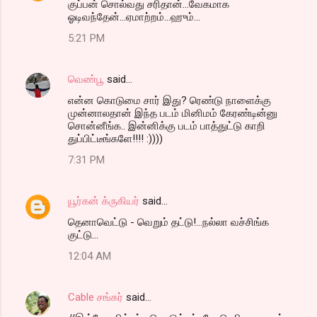
குப்பன் சொல்வது சரிதான்...வேகமாக
ஓடிவந்தேன்...ஏமாற்றம்...ஹும்...
5:21 PM
வெண்பூ
said…
என்ன கொடுமை சார் இது? ரெண்டு நாளைக்கு
முன்னாலதான் இந்த படம் மினிமம் கேரண்டின்னு
சொன்னீங்க.. இன்னிக்கு படம் பாத்துட்டு காறி
துப்பிட்டீங்களே!!!! :))))
7:31 PM
யூர்கன் க்ருகியர்
said…
தெனாவெட்டு - வெறும் தட்டு!...நல்லா வச்சிங்க
குட்டு...
12:04 AM
Cable சங்கர்
said…