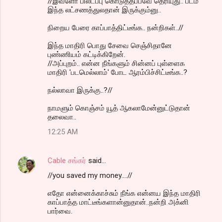
//இவ்ளோ பில்டப்பு கொடுத்தப்பவே தெரியுது.. படம்
இந்த லட்சணத்துலதான் இருக்கும்னு..
நிறைய பேரை காப்பாத்திட்டீங்க.. நன்றிகள்..//
இந்த மாதிரி பொது சேவை செஞ்சிதானே
புண்ணியம் கட்டிக்கிறேன்.
//அப்புறம்.. என்ன நீங்களும் சின்னப் புள்ளைக
மாதிரி 'படமெல்லாம்' போட ஆரம்பிச்சிட்டீங்க..?
நல்லாவா இருக்கு..?//
நாமளும் கொஞ்சம் யூத் ஆகலாமேன்னுட்டுதான்
தலைவா..
12:25 AM
Cable சங்கர்
said…
//you saved my money....//
எதோ என்னைக்காச்சும் நீங்க என்னய இந்த மாதிரி
காப்பாத்த மாட்டீங்களான்னுதான்..நன்றி அக்னி
பார்வை.