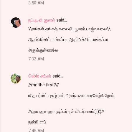
3:50 AM
நட்புடன் ஜமால்
said…
\\எங்கள் தங்கத் தலைவி, பூனம் பாஜ்வாவை\\
ஆரம்பிச்சிட்டாங்கப்பா ஆரம்பிச்சிட்டாங்கப்பா
அதுக்குள்ளாவே
7:32 AM
Cable சங்கர்
said…
//me the first?//
மீ த பர்ஸ்ட் புகழ் ராப் அவர்களை வரவேற்கிறேன்.
//ஹா ஹா ஹா சூப்பர் நச் விமர்சனம்:):):)//
நன்றி ராப்
7:45 AM