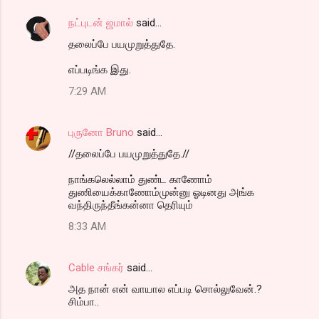
m
நட்புடன் ஜமால்
said…
e
தலைப்பே பயமுறுத்துதே.
n
t
எப்படிங்க இது.
s
7:29 AM
புருனோ Bruno
said…
//தலைப்பே பயமுறுத்துதே.//
நாங்கலெல்லாம் துண்ட காணோம்
துணியைக்காணோம்முன்னு ஓடினது அங்க
வந்திருந்தீங்கன்னா தெரியும்
8:33 AM
Cable சங்கர்
said…
அத நான் என் வாயால எப்படி சொல்லுவேன்.?
சிம்பா..