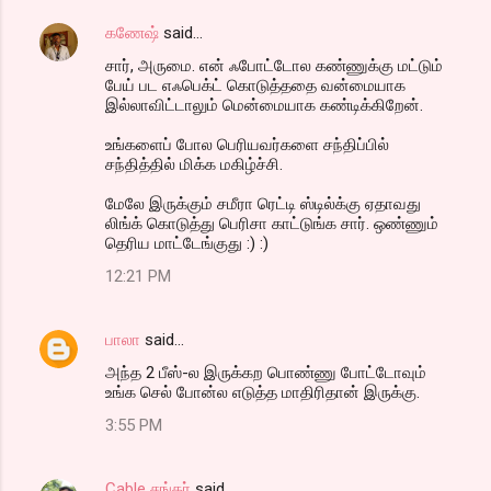
கணேஷ்
said…
சார், அருமை. என் ஃபோட்டோல கண்ணுக்கு மட்டும்
பேய் பட எஃபெக்ட் கொடுத்ததை வன்மையாக
இல்லாவிட்டாலும் மென்மையாக கண்டிக்கிறேன்.
உங்களைப் போல பெரியவர்களை சந்திப்பில்
சந்தித்தில் மிக்க மகிழ்ச்சி.
மேலே இருக்கும் சமீரா ரெட்டி ஸ்டில்க்கு ஏதாவது
லிங்க் கொடுத்து பெரிசா காட்டுங்க சார். ஒண்ணும்
தெரிய மாட்டேங்குது :) :)
12:21 PM
பாலா
said…
அந்த 2 பீஸ்-ல இருக்கற பொண்ணு போட்டோவும்
உங்க செல் போன்ல எடுத்த மாதிரிதான் இருக்கு.
3:55 PM
Cable சங்கர்
said…