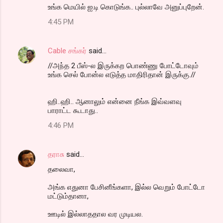
உங்க மெயில் ஐ.டி கொடுங்க.. புல்லாவே அனுப்புறேன்.
4:45 PM
Cable சங்கர்
said…
//அந்த 2 பீஸ்-ல இருக்கற பொண்ணு போட்டோவும்
உங்க செல் போன்ல எடுத்த மாதிரிதான் இருக்கு.//
ஹி..ஹி.. ஆனாலும் என்னை நீங்க இவ்வளவு
பாராட்ட கூடாது..
4:46 PM
தராசு
said…
தலைவா,
அங்க எதுனா பேசினீங்களா, இல்ல வெறும் போட்டோ
மட்டும்தானா,
ஊடில் இல்லாததால வர முடியல.