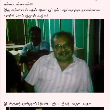
வச்சுட்டாங்களாம்!!!
இது அக்னியின் பதில். ஆனாலும் நம்ம ஆட்களுக்கு நகைச்சுவை
உணர்சி ரொம்பத்தான் அதிகம்.
இயக்குனர் ஷண்முகப்பிரியன்.. புதிய பதிவர்.. வருக.. வருக..