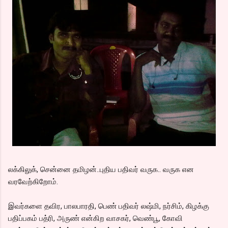
லக்கிலுக், சென்னை தமிழன்..புதிய பதிவர் வருக.. வருக என
வரவேற்கிறோம்.
இவர்களை தவிர, பாலபாரதி, பெண் பதிவர் லஷ்மி, நர்சிம், கிழக்கு
பதிப்பகம் பத்ரி, அருண் என்கிற வாசகர், வெண்பூ, கோவி