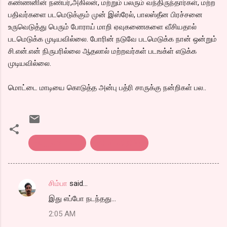
கண்ணனின் நண்பர்,அகிலன், மற்றும் பலரும் வந்திருந்தார்கள், மற்ற
பதிவர்களை படமெடுக்கும் முன் இஸ்ரேல், பாலஸ்தீன பிரச்சனை
உருவெடுத்து பெரும் போராய் மாறி ஏவுகணைகளை வீசியதால்
படமெடுக்க முடியவில்லை. போரின் நடுவே படமெடுக்க நான் ஒன்றும்
சி.என்.என் நிருபரில்லை ஆதலால் மற்றவர்கள் படஙக்ள் எடுக்க
முடியவில்லை.
மொட்டை மாடியை கொடுத்த அன்பு பத்ரி சாருக்கு நன்றிகள் பல..
Bloggers meet
பதிவர் சந்திப்பு..
சிம்பா
said…
C
இது எப்போ நடந்தது...
o
2:05 AM
m