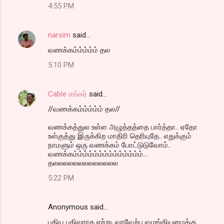
4:55 PM
narsim
said…
வணக்கம்ம்ம்ம்ம் தல‌
5:10 PM
Cable சங்கர்
said…
//வணக்கம்ம்ம்ம்ம் தல‌//
வணக்கத்துல உள்ள அழுத்தத்தை பார்த்தா.. ஏதோ
உள்குத்து இருக்கிற மாதிரி தெரியுதே.. எதுக்கும்
நாமளும் ஒரு வணக்கம் போட்டுடுவோம்..
வணக்கம்ம்ம்ம்ம்ம்ம்ம்ம்ம்ம்ம்ம்ம்...
தலலலலலலலலலலலலல
5:22 PM
Anonymous said…
புதிய பதிவராக ஏற்று, வரவேற்பு வழங்கியமைக்கு