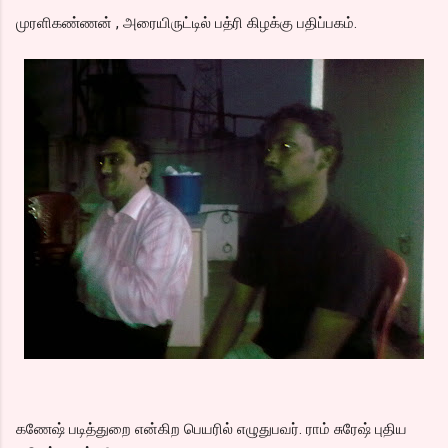
முரளிகண்ணன் , அரையிருட்டில் பத்ரி கிழக்கு பதிப்பகம்.
கணேஷ் படித்துறை என்கிற பெயரில் எழுதுபவர். ராம் சுரேஷ் புதிய