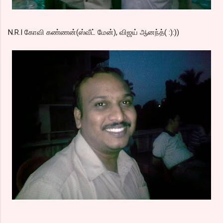
N.R.I கோவி கண்ணன்(ஸ்வீட் மேன்), விஜய் ஆனந்த்( :):))