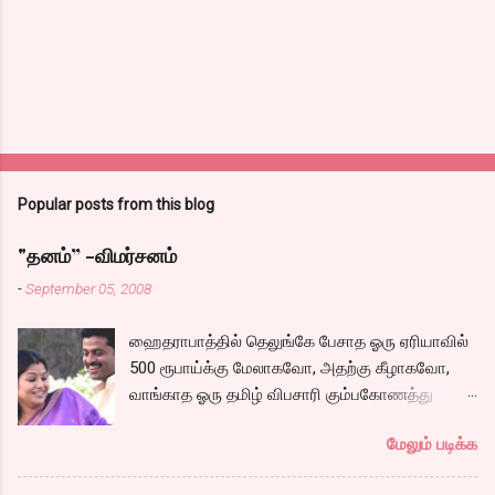
Popular posts from this blog
"தனம்” -விமர்சனம்
-
September 05, 2008
ஹைதராபாத்தில் தெலுங்கே பேசாத ஓரு ஏரியாவில்
500 ரூபாய்க்கு மேலாகவோ, அதற்கு கீழாகவோ,
வாங்காத ஓரு தமிழ் விபசாரி கும்பகோணத்து
அக்ரஹாரத்தின் வீட்டில் மருமகளாக
மேலும் படிக்க
வாழ்கைபடுகிறாள். அவளுடய வாழ்கை எப்படி
அமைந்தது? என்ற ஓரு நல்ல லைனை , சங்கீதா