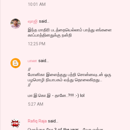
10:01 AM
ஷாஜி
said…
இந்த மாதிரி படத்தையெல்லாம் பாத்து எங்களை
காப்பாத்தினதுக்கு நன்றி
12:25 PM
பாலா
said…
//
மோனிகா இளைத்தது பற்றி சொன்னவுடன் ஒரு
பழமொழி நியாபகம் வந்து தொலைகிறது...
//
மா.இ.கொ.இ - தானே..?!!! :-) lol
5:27 AM
Rafiq Raja
said…
மொக்கை நோ.3 of the year.... வேற என்ன