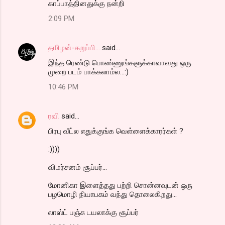
காப்பாத்தினதுக்கு நன்றி
2:09 PM
தமிழன்-கறுப்பி...
said…
இந்த ரெண்டு பொண்ணுங்களுக்காவாவது ஒரு
முறை படம் பாக்கலாம்ல...:)
10:46 PM
ரவி
said…
பிரபு வீட்ல எதுக்குங்க வெள்ளைக்காரர்கள் ?
:))))
விமர்சனம் சூப்பர்...
மோனிகா இளைத்தது பற்றி சொன்னவுடன் ஒரு
பழமொழி நியாபகம் வந்து தொலைகிறது...
லாஸ்ட் பஞ்சு டயலாக்கு சூப்பர்