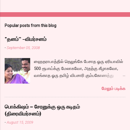
Popular posts from this blog
"தனம்” -விமர்சனம்
-
September 05, 2008
ஹைதராபாத்தில் தெலுங்கே பேசாத ஓரு ஏரியாவில்
500 ரூபாய்க்கு மேலாகவோ, அதற்கு கீழாகவோ,
வாங்காத ஓரு தமிழ் விபசாரி கும்பகோணத்து
அக்ரஹாரத்தின் வீட்டில் மருமகளாக
மேலும் படிக்க
வாழ்கைபடுகிறாள். அவளுடய வாழ்கை எப்படி
அமைந்தது? என்ற ஓரு நல்ல லைனை , சங்கீதா
தன்னுடய இடுப்பை சுழற்றி, சுழற்றி நடப்பதை போல்
பொக்கிஷம் – சேரனுக்கு ஒரு கடிதம்
சும்மா, சுத்தி, சுத்தி குழப்பி, நம்பமுடியாத
(திரைவிமர்சனம்)
திரைக்கதையால் சொதப்பி,சங்கீதாவை ஏதோ
-
August 15, 2009
ரஜினியை போல நினைத்து பில்டப் செய்வதும்,