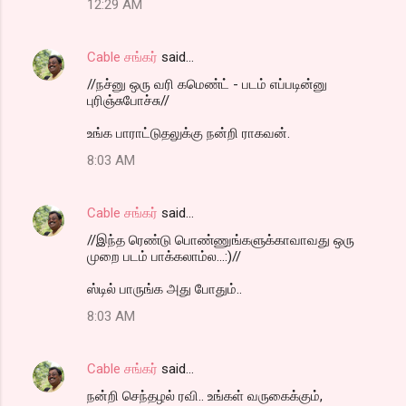
12:29 AM
Cable சங்கர்
said…
//நச்னு ஒரு வரி கமெண்ட் - படம் எப்படின்னு
புரிஞ்சுபோச்சு//
உங்க பாராட்டுதலுக்கு நன்றி ராகவன்.
8:03 AM
Cable சங்கர்
said…
//இந்த ரெண்டு பொண்ணுங்களுக்காவாவது ஒரு
முறை படம் பாக்கலாம்ல...:)//
ஸ்டில் பாருங்க அது போதும்..
8:03 AM
Cable சங்கர்
said…
நன்றி செந்தழல் ரவி.. உங்கள் வருகைக்கும்,