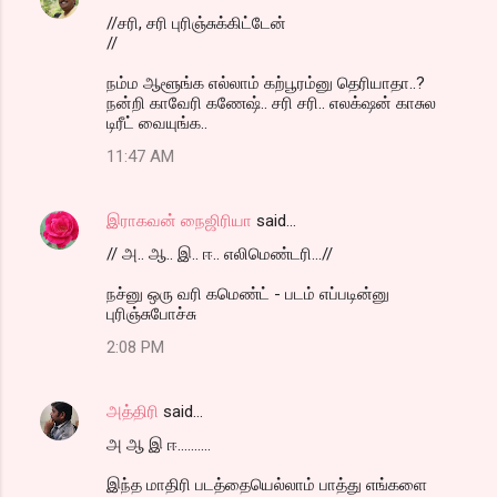
//ச‌ரி, ச‌ரி புரிஞ்சுக்கிட்டேன்
//
நம்ம ஆளூங்க எல்லாம் கற்பூரம்னு தெரியாதா..?
நன்றி காவேரி கணேஷ்.. சரி சரி.. எலக்‌ஷன் காசுல
டிரீட் வையுங்க..
11:47 AM
இராகவன் நைஜிரியா
said…
// அ.. ஆ.. இ.. ஈ.. எலிமெண்டரி...//
நச்னு ஒரு வரி கமெண்ட் - படம் எப்படின்னு
புரிஞ்சுபோச்சு
2:08 PM
அத்திரி
said…
அ ஆ இ ஈ..........
இந்த மாதிரி படத்தையெல்லாம் பாத்து எங்களை