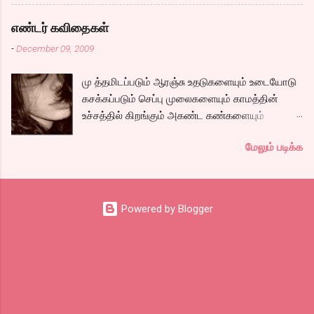
இவர்கள் வருடா வருடம் நடத்துவதுதான். இம்முறை
நிறைய தமிழ் வலைப்பூக்கள் நடத்துபவர்களும்
எண்டர் கவிதைகள்
கலந்து கொண்டோம்.
-
December 09, 2009
மு த்தமிடப்படும் ஆரஞ்சு உதடுகளையும் உடையோடு
கசக்கப்படும் செப்பு முலைகளையும் காமத்தின்
உச்சத்தில் கிறங்கும் அகண்ட கண்களையும்
நெகிழும் இடுப்பிலிருந்து உடைகள் நழுவுவதையும்,
மேலும் படிக்க
நீண்ட பயணமாய் வருடிச் செல்லும் பாம்புத்
தொடைகளையும், மார்பழுத்தி இறுக்கிடும் உன்
அணைப்பையும் வேறொருவன் ஆளப்போவதை
தாங்கமுடியாமல் சாகிறேனடி நான். கவிதை by
Powered by Blogger
கேபிள் சங்கர்( இப்படி நாமே சொல்லிட்டாத்தான்
ஒத்துப்பாங்கனு) டிஸ்கி: இதுக்கு ஒரு நல்ல தலைப்பு
கொடுங்கப்பா. . Technorati Tags: kavithai ,
கவிதை , எண்டர் கவிதை உயிரோடை கவிதை
போட்டிக்கான கவிதையை படிக்க