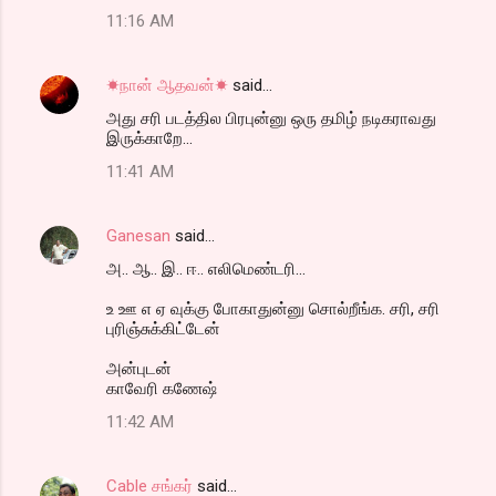
t
11:16 AM
s
☀நான் ஆதவன்☀
said…
அது சரி படத்தில பிரபுன்னு ஒரு தமிழ் நடிகராவது
இருக்காறே...
11:41 AM
Ganesan
said…
அ.. ஆ.. இ.. ஈ.. எலிமெண்டரி...
உ ஊ எ ஏ வுக்கு போகாதுன்னு சொல்றீங்க‌. ச‌ரி, ச‌ரி
புரிஞ்சுக்கிட்டேன்
அன்புடன்
காவேரி கணேஷ்
11:42 AM
Cable சங்கர்
said…