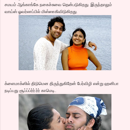
சமயம் ஆங்காங்கே நகைச்சுவை தென்படுகிறது. இருந்தாலும்
வாய்ஸ் ஓவர்லாப்பில் மிஸ்ஸாகிவிடுகிறது.
க்ளைமாக்ஸில் திடுமென திருந்துகிறேன் பேர்விழி என்று ஹனிபா
நடிப்பது சூப்ப்ப்ர்ர்.ர்ர் காமெடி..