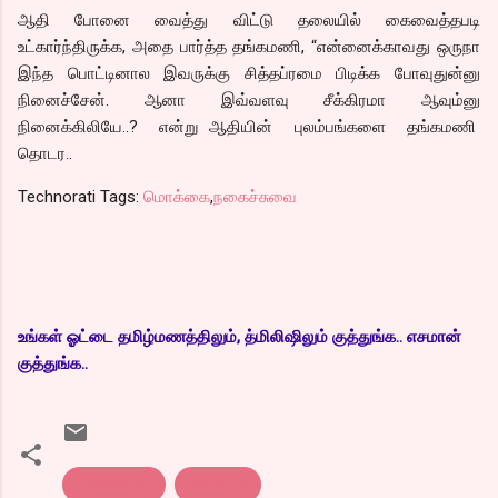
ஆதி போனை வைத்து விட்டு தலையில் கைவைத்தபடி
உட்கார்ந்திருக்க, அதை பார்த்த தங்கமணி, “என்னைக்காவது ஒருநா
இந்த பொட்டினால இவருக்கு சித்தப்ரமை பிடிக்க போவுதுன்னு
நினைச்சேன். ஆனா இவ்வளவு சீக்கிரமா ஆவும்னு
நினைக்கிலியே..? என்று ஆதியின் புலம்பங்களை தங்கமணி
தொடர..
Technorati Tags:
மொக்கை
,
நகைச்சுவை
உங்கள் ஓட்டை தமிழ்மணத்திலும், த்மிலிஷிலும் குத்துங்க.. எசமான்
குத்துங்க..
நகைச்சுவை
மொக்கை