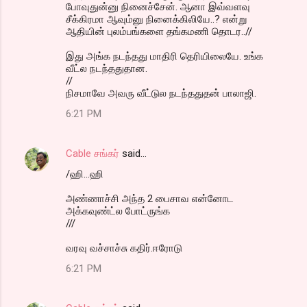
போவுதுன்னு நினைச்சேன். ஆனா இவ்வளவு
சீக்கிரமா ஆவும்னு நினைக்கிலியே..? என்று
ஆதியின் புலம்பங்களை தங்கமணி தொடர..//
இது அங்க நடந்தது மாதிரி தெரியிலையே. உங்க
வீட்ல நடந்ததுதான.
//
நிசமாவே அவரு வீட்டுல நடந்ததுதன் பாலாஜி.
6:21 PM
Cable சங்கர்
said…
/ஹி...ஹி
அண்ணாச்சி அந்த 2 பைசாவ என்னோட
அக்கவுண்ட்ல போட்ருங்க
///
வரவு வச்சாச்சு கதிர்.ஈரோடு
6:21 PM