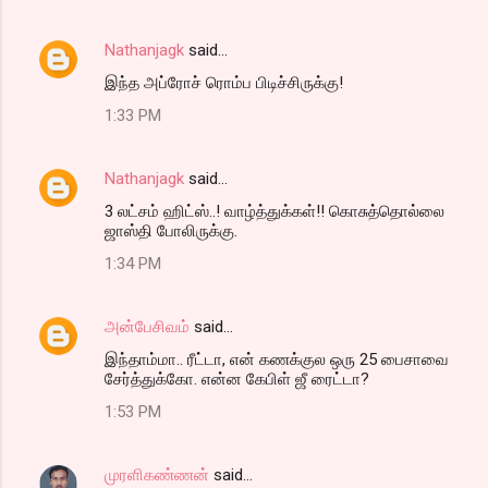
Nathanjagk
said…
இந்த அப்ரோச் ரொம்ப பிடிச்சிருக்கு!
1:33 PM
Nathanjagk
said…
3 லட்சம் ஹிட்ஸ்..! வாழ்த்துக்கள்!! ​கொசுத்தொல்லை
ஜாஸ்தி போலிருக்கு.
1:34 PM
அன்பேசிவம்
said…
இந்தாம்மா.. ரீட்டா, என் கணக்குல ஒரு 25 பைசாவை
சேர்த்துக்கோ. என்ன கேபிள் ஜீ ரைட்டா?
1:53 PM
முரளிகண்ணன்
said…