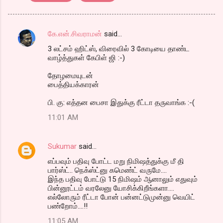
கே.என்.சிவராமன்
said…
C
3 லட்சம் ஹிட்ஸ், விரைவில் 3 கோடியை தாண்ட
o
வாழ்த்துகள் கேபிள் ஜி :-)
m
தோழமையுடன்
m
பைத்தியக்காரன்
e
பி. கு: எத்தன பைசா இதுக்கு ரீட்டா தருவாங்க :-(
n
11:01 AM
t
s
Sukumar
said…
எப்பவும் பதிவு போட்ட மறு நிமிஷத்துக்கு மீ தி
பார்ஸ்ட்.. நெக்ஸ்ட்னு கமெண்ட் வருமே....
இந்த பதிவு போட்டு 15 நிமிஷம் ஆனாலும் எதுவும்
பின்னூட்டம் வரலேனு யோசிக்கிறீங்களா....
எல்லோரும் ரீட்டா போன் பன்னட்டுமுன்னு வெயிட்
பண்றோம்....!!
11:05 AM