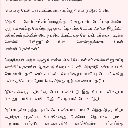
”என்னது டெலி மார்கெட்டிங்கா.. எதுக்கு?” என்று ஆதி அதிர,
”அவரோட கேபிள்சங்கர் ப்ளாகுக்கு. அவரு பதிவு போட்டவுடனேயே.
ஒரு நாளைக்கு ரெண்டு மூணு வாட்டி எங்க டேட்டா பேஸில இருக்கிற
பதிவர்கள் நம்பரில் அவரு பதிவு போட்டதை சொல்லி, உங்களை படிக்க
சொல்லி, பின்னூட்டம் போட சொல்றதுக்காக போன்
பண்ணியிருக்கேன்.’
”அதத்தான் அந்த ஆளு போன்ல, மெயில்ல, எஸ்.எம்.எஸ்லேன்னு உயிர
வாங்கிட்டிருகானே இதுல நீ வேறயா..? சரி அதவிடு உங்க வாய்ஸ்
சோ..ஸ்வீட் தனிமனம் காட்டில் புல்லாங்குழல் வாசிப்பு போல..” என்று
கவிதை சொல்ல ஆரம்பிக்க, அதை பற்றி கவலைபடாத ரீட்டா
“நீங்க அவரு பதிவுக்கு போய் படிச்சிட்டு இது போல கவிதையா
பின்னூட்டம் போடலாமே ஆதி..?” கடுப்பாகி போன ஆதி
“ஏம்மா நல்லாருந்தா நாங்களே படிக்க மாட்டமா..? அந்த ஆளு ஏதோ
தெரிஞ்ச மூஞ்சியா போச்சேன்னு அவரோட தொல்லை தாங்க
முடியாம ராத்திரி பண்ணெண்டு மணிக்கெல்லாம் உட்கார்ந்து