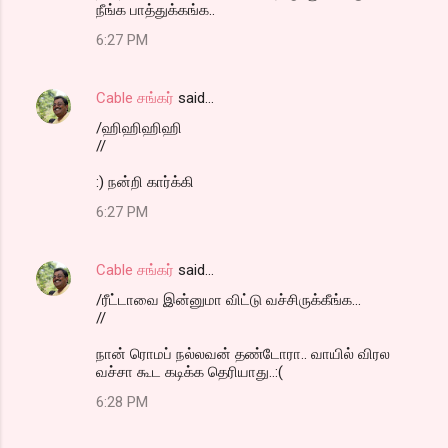
நீங்க பாத்துக்கங்க..
6:27 PM
Cable சங்கர்
said…
/ஹிஹிஹிஹி
//
:) நன்றி கார்க்கி
6:27 PM
Cable சங்கர்
said…
/ரீட்டாவை இன்னுமா விட்டு வச்சிருக்கீங்க...
//
நான் ரொமப் நல்லவன் தண்டோரா.. வாயில் விரல
வச்சா கூட கடிக்க தெரியாது..:(
6:28 PM