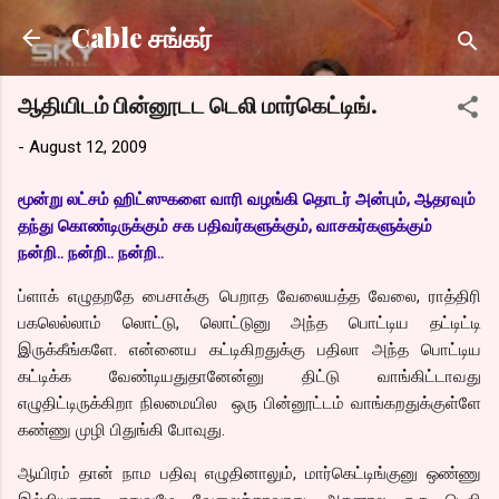
Skip to main content
Cable சங்கர்
ஆதியிடம் பின்னூடட டெலி மார்கெட்டிங்.
-
August 12, 2009
மூன்று லட்சம் ஹிட்ஸுகளை வாரி வழங்கி தொடர் அன்பும், ஆதரவும்
தந்து கொண்டிருக்கும் சக பதிவர்களுக்கும், வாசகர்களுக்கும்
நன்றி.. நன்றி.. நன்றி..
ப்ளாக் எழுதறதே பைசாக்கு பெறாத வேலையத்த வேலை, ராத்திரி
பகலெல்லாம் லொட்டு, லொட்டுனு அந்த பொட்டிய தட்டிட்டி
இருக்கீங்களே. என்னைய கட்டிகிறதுக்கு பதிலா அந்த பொட்டிய
கட்டிக்க வேண்டியதுதானேன்னு திட்டு வாங்கிட்டாவது
எழுதிட்டிருக்கிறா நிலமையில ஒரு பின்னூட்டம் வாங்கறதுக்குள்ளே
கண்ணு முழி பிதுங்கி போவுது.
ஆயிரம் தான் நாம பதிவு எழுதினாலும், மார்கெட்டிங்குனு ஒண்ணு