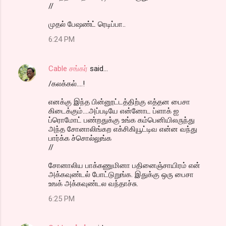
//
முதல் பேஷண்ட் ரெடிப்பா..
6:24 PM
Cable சங்கர்
said…
/கலக்கல்....!
எனக்கு இந்த பின்னூட்டத்திற்கு எத்தன பைசா
கிடைக்கும்....அப்படியே என்னோட ப்ளாக் ஐ
ப்ரொமோட் பண்றதுக்கு உங்க கம்பெனியிலருந்து
அந்த சோனாலிங்கற எக்சிகியூட்டிவ என்ன வந்து
பார்க்க ச்சொல்லுங்க
//
சோனாலிய பாக்கணுமினா பதினைஞ்சாயிரம் என்
அக்கவுண்டல் போட்டுறுங்க. இதுக்கு ஒரு பைசா
உஙக் அக்கவுண்டல வந்தாச்சு.
6:25 PM