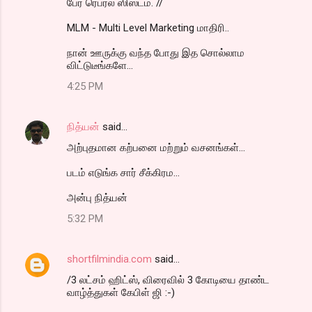
பேர் ரெபரல் ஸிஸ்டம். //
MLM - Multi Level Marketing மாதிரி..
நான் ஊருக்கு வந்த போது இத சொல்லாம
விட்டுடீங்களே...
4:25 PM
நித்யன்
said…
அற்புதமான கற்பனை மற்றும் வசனங்கள்...
படம் எடுங்க சார் சீக்கிரம...
அன்பு நித்யன்
5:32 PM
shortfilmindia.com
said…
/3 லட்சம் ஹிட்ஸ், விரைவில் 3 கோடியை தாண்ட
வாழ்த்துகள் கேபிள் ஜி :-)