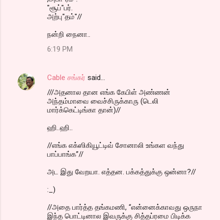
"சூப்"பர்.
அற்பு"தம்"//
நன்றி நைனா..
6:19 PM
Cable சங்கர்
said…
///அதனால தான எங்க கேபிள் அண்ணன்
அந்தம்மாவை வைச்சிருக்காரு (டெலி
மார்க்கெட்டிங்கா தான்)//
ஹி..ஹி..
//எங்க எக்ஸிகியூட்டிவ் சோனாலி உங்கள வந்து
பாப்பாங்க”//
அட இது வேறயா. எத்தன. பக்கத்துக்கு ஒன்னா?//
:_)
//அதை பார்த்த தங்கமணி, “என்னைக்காவது ஒருநா
இந்த பொட்டினால இவருக்கு சித்தப்ரமை பிடிக்க