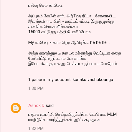
பதிவு செம காமெடி.
அப்புறம் கேபிள் சார்...அந்Tஹ ரீட்டா....சோனாலி....
இவங்களோட பின் - ஊட்டம் எப்படி இருகுமுன்னு
கணிச்சு சொன்னீங்கண்ணா
15000 கட்டுறத பத்தி யோசிப்போம்.
My காமெடி - காம நெடி ஆயிடிச்சு. he he he....
அந்த காலத்துல டீ கடைல உக்காந்து வெட்டியா கதை
பேசிகிட்டு உருப்படாம போனாங்க
இபோ பிளாகுல ஹை டெக்கா உருப்படாம போரோம்.
1 paise in my account. kanaku vachukoanga.
1:30 PM
Ashok D
said…
புதுசா முயற்சி செய்துயிருக்கீங்க. டெலி மா. MLM
மாறிடுச்சு. வாழ்த்துக்கள் ஹிட்சுக்குதான்.
1:32 PM