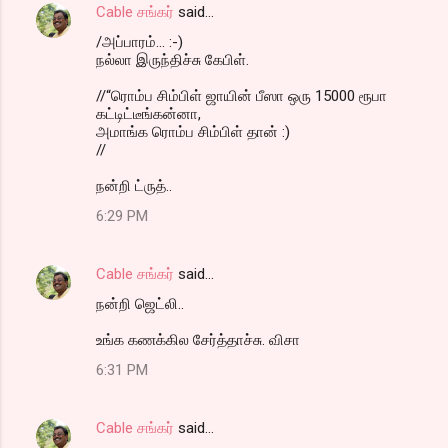
Cable சங்கர்
said…
/அப்பாரம்... :-)
நல்லா இருந்திச்சு கேபிள்.
//“ரொம்ப சிம்பிள் ஜாயின் பீஸா ஒரு 15000 ரூபா
கட்டிட்டீங்கன்னா,
அமாங்க ரொம்ப சிம்பிள் தான் :)
//
நன்றி ட்ருத்..
6:29 PM
Cable சங்கர்
said…
நன்றி ஜெட்லி..
உங்க கணக்கில சேர்த்தாச்சு. விசா
6:31 PM
Cable சங்கர்
said…