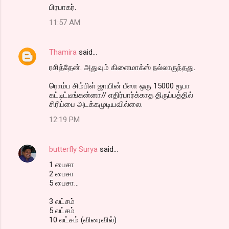
பிரபாகர்.
11:57 AM
Thamira
said…
ரசித்தேன். அதுவும் கிளைமாக்ஸ் நல்லாருந்தது.
ரொம்ப சிம்பிள் ஜாயின் பீஸா ஒரு 15000 ரூபா
கட்டிட்டீங்கன்னா// எதிர்பார்க்காத திருப்பத்தில்
சிரிப்பை அடக்கமுடியவில்லை.
12:19 PM
butterfly Surya
said…
1 பைசா
2 பைசா
5 பைசா...
3 லட்சம்
5 லட்சம்
10 லட்சம் (விரைவில்)