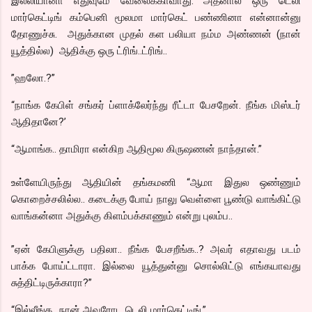
இல்லியானா எதுவுமே வேலைக்காவாது. அதனால ஒரு டெலி
மார்கெட்டிங் கம்பெனி மூலமா மார்கெட் பண்ணினா என்னான்னு
தோணுச்சு. அதுக்கான முதல் கள பலியா நம்ம அண்ணன் (நான்
யூத்தில்ல) ஆதிக்கு ஒரு ட்ரிங்..ட்ரிங்..
”ஹலோ.?”
“நாங்க கேபிள் சங்கர் ப்ளாக்லேர்ந்து ரீட்டா பேசறேன். நீங்க மிஸ்டர்
ஆதிதானே?’
“ஆமாங்க.. தாமிரா என்கிற ஆதிமூல கிருஷணன் நாந்தான்.”
உள்ளேயிருந்து ஆதியின் தங்கமணி “ஆமா இதுல ஒண்ணும்
கொறைச்சலில்ல.. கடைக்கு போய் நாலு வெள்ளை பூண்டு வாங்கிட்டு
வாங்கன்னா அதுக்கு கிளம்பக்காணும் என்று புலம்ப..
”ஏன் கேபிளுக்கு பதிலா.. நீங்க பேசறீங்க..? அவர் எதாவது படம்
பாக்க போய்ட்டாரா. இல்லை யூத்துன்னு சொல்லிட்டு எங்கயாவது
சுத்திட்டிருக்காரா?”
“இல்லீங்க.. நான் அவரோட டெலி மார்கெட்டிங்,”