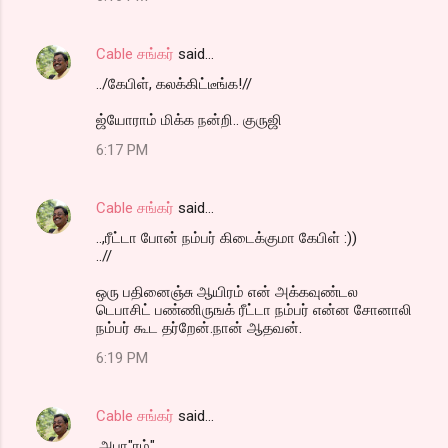
Cable சங்கர்
said…
../கேபிள், கலக்கிட்டீங்க!//
ஜ்யோராம் மிக்க நன்றி.. குருஜி
6:17 PM
Cable சங்கர்
said…
..,ரீட்டா போன் நம்பர் கிடைக்குமா கேபிள் :))
..//
ஒரு பதினைஞ்சு ஆயிரம் என் அக்கவுண்டல
டெபாசிட் பண்ணிருஙக் ரீட்டா நம்பர் என்ன சோனாலி
நம்பர் கூட தர்றேன்.நான் ஆதவன்.
6:19 PM
Cable சங்கர்
said…
,அபா"ரம்".