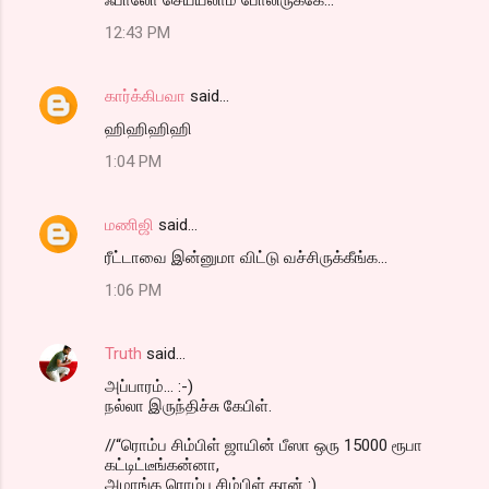
12:43 PM
கார்க்கிபவா
said…
ஹிஹிஹிஹி
1:04 PM
மணிஜி
said…
ரீட்டாவை இன்னுமா விட்டு வச்சிருக்கீங்க...
1:06 PM
Truth
said…
அப்பாரம்... :-)
நல்லா இருந்திச்சு கேபிள்.
//“ரொம்ப சிம்பிள் ஜாயின் பீஸா ஒரு 15000 ரூபா
கட்டிட்டீங்கன்னா,
அமாங்க ரொம்ப சிம்பிள் தான் :)