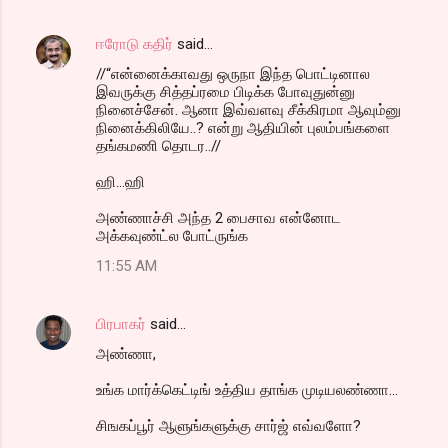
ஈரோடு கதிர்
said…
//“என்னைக்காவது ஒருநா இந்த பொட்டினால
இவருக்கு சித்தப்ரமை பிடிக்க போவுதுன்னு
நினைச்சேன். ஆனா இவ்வளவு சீக்கிரமா ஆவும்னு
நினைக்கிலியே..? என்று ஆதியின் புலம்பங்களை
தங்கமணி தொடர..//
ஹி...ஹி
அண்ணாச்சி அந்த 2 பைசாவ என்னோட
அக்கவுண்ட்ல போட்ருங்க
11:55 AM
பிரபாகர்
said…
அண்ணா,
உங்க மார்க்கெட்டிங் உத்திய தாங்க முடியலண்ணா...
சிஙகப்பூர் ஆளுங்களுக்கு சார்ஜ் எவ்வளோ?