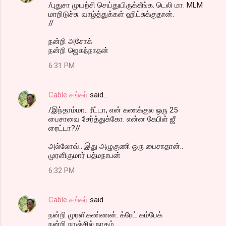
/புதுசா முயற்சி செய்துயிருக்கீங்க. டெலி மா. MLM
மாறிடுச்சு. வாழ்த்துக்கள் ஹிட்சுக்குதான்.
//
நன்றி அசோக்
நன்றி ஜெகந்நாதன்
6:31 PM
Cable சங்கர்
said…
/இந்தாம்மா.. ரீட்டா, என் கணக்குல ஒரு 25
பைசாவை சேர்த்துக்கோ. என்ன கேபிள் ஜீ
ரைட்டா?//
அல்லோவ்.. இது அழுகுணி ஒரு பைசாதான்..
முரளிகுமார் பத்மநாபன்
6:32 PM
Cable சங்கர்
said…
நன்றி முரளிகண்ணன். க்ரேட் கம்பேக்
நன்றி நாஞ்சில் நாதம்