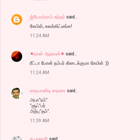
ஜ்யோவ்ராம் சுந்தர்
said…
கேபிள், கலக்கிட்டீங்க!
11:24 AM
☀நான் ஆதவன்☀
said…
ரீட்டா போன் நம்பர் கிடைக்குமா கேபிள் :))
11:24 AM
நையாண்டி நைனா
said…
அபா"ரம்".
"சூப்"பர்.
அற்பு"தம்".
11:39 AM
க.பாலாசி
said…