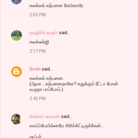
கலக்கல் கற்பனை கேபிளாரே
2:03 PM
நாஞ்சில் நாதம்
said…
கலக்கல்ஜி
2:17 PM
Beski
said…
கலக்கல் கற்பனை.
(ஆமா... கற்பனைதானே? எதுக்கும் ரீட்டா போன்
வருதா பாப்போம்.)
2:42 PM
சின்னப் பையன்
said…
வாய்ப்பேயில்லாமே சிரிச்சிட்டிருக்கேன்...
சூப்பர்...