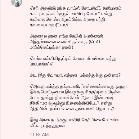
//சரி அதவிடு உங்க வாய்ஸ் சோ..ஸ்வீட் தனிமனம்
காட்டில் புல்லாங்குழல் வாசிப்பு போல..” என்று
கவிதை சொல்ல ஆரம்பிக்க, அதை பற்றி
கவலைபடாத ரீட்டா//
அதனால தான எங்க கேபிள் அண்ணன்
அந்தம்மாவை வைச்சிருக்காரு (டெலி
மார்க்கெட்டிங்கா தான்)
//எங்க எக்ஸிகியூட்டிவ் சோனாலி உங்கள வந்து
பாப்பாங்க”//
அட இது வேறயா. எத்தன. பக்கத்துக்கு ஒன்னா?
//அதை பார்த்த தங்கமணி, “என்னைக்காவது ஒருநா
இந்த பொட்டினால இவருக்கு சித்தப்ரமை பிடிக்க
போவுதுன்னு நினைச்சேன். ஆனா இவ்வளவு
சீக்கிரமா ஆவும்னு நினைக்கிலியே..? என்று
ஆதியின் புலம்பங்களை தங்கமணி தொடர..//
இது அங்க நடந்தது மாதிரி தெரியிலையே. உங்க
வீட்ல நடந்ததுதான.
11:53 AM