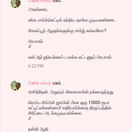
Cable சங்கர்
said…
/அண்ணா,
உங்க மார்க்கெட்டிங் உத்திய தாங்க முடியலண்ணா...
சிஙகப்பூர் ஆளுங்களுக்கு சார்ஜ் எவ்வளோ?
பிரபாகர்.
//
என்.ஆர்.ஐயெல்லாம் டாலர்ல கட்டணும் பிரபாகர்
6:22 PM
Cable சங்கர்
said…
/ரசித்தேன். அதுவும் கிளைமாக்ஸ் நல்லாருந்தது.
ரொம்ப சிம்பிள் ஜாயின் பீஸா ஒரு 15000 ரூபா
கட்டிட்டீங்கன்னா// எதிர்பார்க்காத திருப்பத்தில்
சிரிப்பை அடக்கமுடியவில்லை.
//
நன்றி ஆதி..