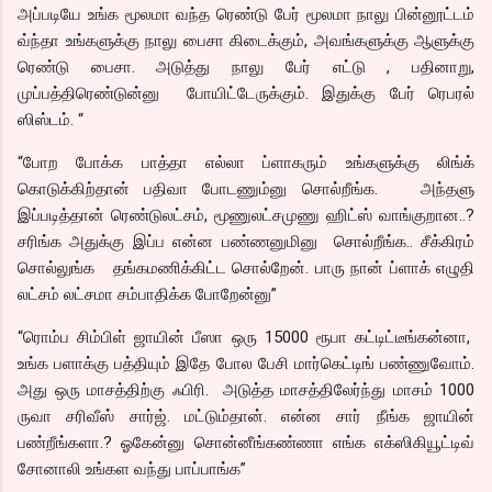
அப்படியே உங்க மூலமா வந்த ரெண்டு பேர் மூலமா நாலு பின்னூட்டம்
வ்ந்தா உங்களுக்கு நாலு பைசா கிடைக்கும், அவங்களுக்கு ஆளுக்கு
ரெண்டு பைசா. அடுத்து நாலு பேர் எட்டு , பதினாறு,
முப்பத்திரெண்டுன்னு போயிட்டேருக்கும். இதுக்கு பேர் ரெபரல்
ஸிஸ்டம். “
“போற போக்க பாத்தா எல்லா ப்ளாகரும் உங்களுக்கு லிங்க்
கொடுக்கிற்தான் பதிவா போடணும்னு சொல்றீங்க. அந்தளு
இப்படித்தான் ரெண்டுலட்சம், மூணுலட்சமுணு ஹிட்ஸ் வாங்குறான..?
சரிங்க அதுக்கு இப்ப என்ன பண்ணனுமினு சொல்றீங்க.. சீக்கிரம்
சொல்லுங்க தங்கமணிக்கிட்ட சொல்றேன். பாரு நான் ப்ளாக் எழுதி
லட்சம் லட்சமா சம்பாதிக்க போறேன்னு”
“ரொம்ப சிம்பிள் ஜாயின் பீஸா ஒரு 15000 ரூபா கட்டிட்டீங்கன்னா,
உங்க பளாக்கு பத்தியும் இதே போல பேசி மார்கெட்டிங் பண்ணுவோம்.
அது ஒரு மாசத்திற்கு ஃபிரி. அடுத்த மாசத்திலேர்ந்து மாசம் 1000
ருவா சரிவீஸ் சார்ஜ். மட்டும்தான். என்ன சார் நீங்க ஜாயின்
பண்றீங்களா.? ஓகேன்னு சொன்னீங்கண்ணா எங்க எக்ஸிகியூட்டிவ்
சோனாலி உங்கள வந்து பாப்பாங்க”