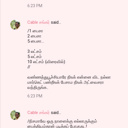
6:23 PM
Cable சங்கர்
said…
/1 பைசா
2 பைசா
5 பைசா...
3 லட்சம்
5 லட்சம்
10 லட்சம் (விரைவில்)
//
வண்ணத்துபூச்சியாரே நீஙக் என்னை விட நல்லா
மார்கெட் பண்றீஙக் பேசாம நீஙக் அட்வைசரா
வந்திருங்க..
6:23 PM
Cable சங்கர்
said…
/நிசமாவே ஒரு நாளைக்கு எல்லாருக்கும்
பைத்தியம்தான் புடிக்கப் போகுது..!