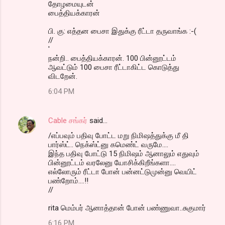
தோழமையுடன்
பைத்தியக்காரன்
பி. கு: எத்தன பைசா இதுக்கு ரீட்டா தருவாங்க :-(
//
'
நன்றி.. பைத்தியக்காரன். 100 பின்னூட்டம்
ஆவட்டும் 100 பைசா ரீட்டாகிட்ட கொடுத்து
விடறேன்.
6:04 PM
Cable சங்கர்
said…
/எப்பவும் பதிவு போட்ட மறு நிமிஷத்துக்கு மீ தி
பார்ஸ்ட்.. நெக்ஸ்ட்னு கமெண்ட் வருமே....
இந்த பதிவு போட்டு 15 நிமிஷம் ஆனாலும் எதுவும்
பின்னூட்டம் வரலேனு யோசிக்கிறீங்களா....
எல்லோரும் ரீட்டா போன் பன்னட்டுமுன்னு வெயிட்
பண்றோம்....!!
//
rita மெம்பர் ஆனாத்தான் போன் பண்ணுவா..சுகுமார்
6:16 PM