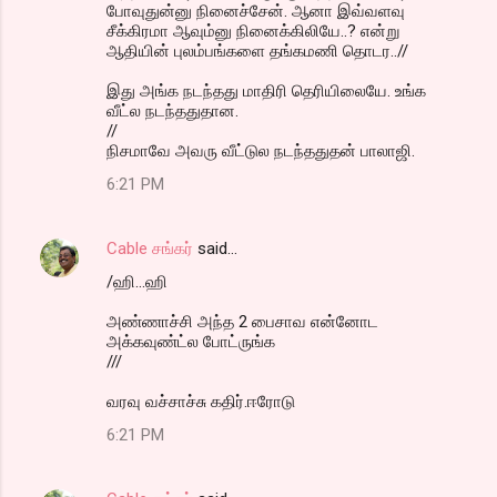
போவுதுன்னு நினைச்சேன். ஆனா இவ்வளவு
சீக்கிரமா ஆவும்னு நினைக்கிலியே..? என்று
ஆதியின் புலம்பங்களை தங்கமணி தொடர..//
இது அங்க நடந்தது மாதிரி தெரியிலையே. உங்க
வீட்ல நடந்ததுதான.
//
நிசமாவே அவரு வீட்டுல நடந்ததுதன் பாலாஜி.
6:21 PM
Cable சங்கர்
said…
/ஹி...ஹி
அண்ணாச்சி அந்த 2 பைசாவ என்னோட
அக்கவுண்ட்ல போட்ருங்க
///
வரவு வச்சாச்சு கதிர்.ஈரோடு
6:21 PM