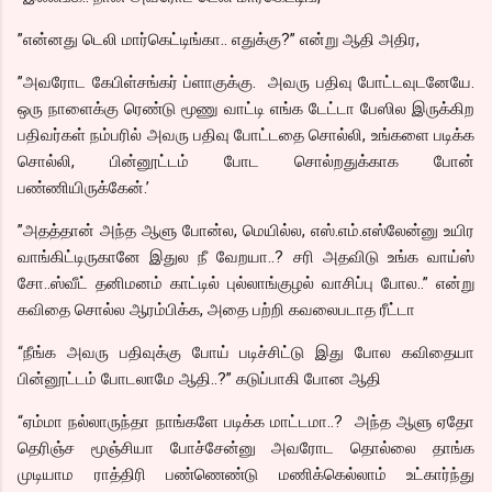
”என்னது டெலி மார்கெட்டிங்கா.. எதுக்கு?” என்று ஆதி அதிர,
”அவரோட கேபிள்சங்கர் ப்ளாகுக்கு. அவரு பதிவு போட்டவுடனேயே.
ஒரு நாளைக்கு ரெண்டு மூணு வாட்டி எங்க டேட்டா பேஸில இருக்கிற
பதிவர்கள் நம்பரில் அவரு பதிவு போட்டதை சொல்லி, உங்களை படிக்க
சொல்லி, பின்னூட்டம் போட சொல்றதுக்காக போன்
பண்ணியிருக்கேன்.’
”அதத்தான் அந்த ஆளு போன்ல, மெயில்ல, எஸ்.எம்.எஸ்லேன்னு உயிர
வாங்கிட்டிருகானே இதுல நீ வேறயா..? சரி அதவிடு உங்க வாய்ஸ்
சோ..ஸ்வீட் தனிமனம் காட்டில் புல்லாங்குழல் வாசிப்பு போல..” என்று
கவிதை சொல்ல ஆரம்பிக்க, அதை பற்றி கவலைபடாத ரீட்டா
“நீங்க அவரு பதிவுக்கு போய் படிச்சிட்டு இது போல கவிதையா
பின்னூட்டம் போடலாமே ஆதி..?” கடுப்பாகி போன ஆதி
“ஏம்மா நல்லாருந்தா நாங்களே படிக்க மாட்டமா..? அந்த ஆளு ஏதோ
தெரிஞ்ச மூஞ்சியா போச்சேன்னு அவரோட தொல்லை தாங்க
முடியாம ராத்திரி பண்ணெண்டு மணிக்கெல்லாம் உட்கார்ந்து