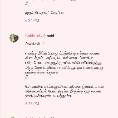
//
முதல் பேஷண்ட் ரெடிப்பா..
6:24 PM
Cable சங்கர்
said…
/கலக்கல்....!
எனக்கு இந்த பின்னூட்டத்திற்கு எத்தன பைசா
கிடைக்கும்....அப்படியே என்னோட ப்ளாக் ஐ
ப்ரொமோட் பண்றதுக்கு உங்க கம்பெனியிலருந்து
அந்த சோனாலிங்கற எக்சிகியூட்டிவ என்ன வந்து
பார்க்க ச்சொல்லுங்க
//
சோனாலிய பாக்கணுமினா பதினைஞ்சாயிரம் என்
அக்கவுண்டல் போட்டுறுங்க. இதுக்கு ஒரு பைசா
உஙக் அக்கவுண்டல வந்தாச்சு.
6:25 PM