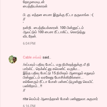
தோழமையுடன்
பைத்தியக்காரன்
பி. கு: எத்தன பைசா இதுக்கு ரீட்டா தருவாங்க :-(
//
'
நன்றி.. பைத்தியக்காரன். 100 பின்னூட்டம்
ஆவட்டும் 100 பைசா ரீட்டாகிட்ட கொடுத்து
விடறேன்.
6:04 PM
Cable சங்கர்
said…
/எப்பவும் பதிவு போட்ட மறு நிமிஷத்துக்கு மீ தி
பார்ஸ்ட்.. நெக்ஸ்ட்னு கமெண்ட் வருமே....
இந்த பதிவு போட்டு 15 நிமிஷம் ஆனாலும் எதுவும்
பின்னூட்டம் வரலேனு யோசிக்கிறீங்களா....
எல்லோரும் ரீட்டா போன் பன்னட்டுமுன்னு வெயிட்
பண்றோம்....!!
//
rita மெம்பர் ஆனாத்தான் போன் பண்ணுவா..சுகுமார்
6:16 PM