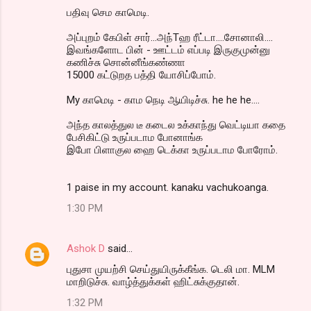
பதிவு செம காமெடி.
அப்புறம் கேபிள் சார்...அந்Tஹ ரீட்டா....சோனாலி....
இவங்களோட பின் - ஊட்டம் எப்படி இருகுமுன்னு
கணிச்சு சொன்னீங்கண்ணா
15000 கட்டுறத பத்தி யோசிப்போம்.
My காமெடி - காம நெடி ஆயிடிச்சு. he he he....
அந்த காலத்துல டீ கடைல உக்காந்து வெட்டியா கதை
பேசிகிட்டு உருப்படாம போனாங்க
இபோ பிளாகுல ஹை டெக்கா உருப்படாம போரோம்.
1 paise in my account. kanaku vachukoanga.
1:30 PM
Ashok D
said…
புதுசா முயற்சி செய்துயிருக்கீங்க. டெலி மா. MLM
மாறிடுச்சு. வாழ்த்துக்கள் ஹிட்சுக்குதான்.
1:32 PM