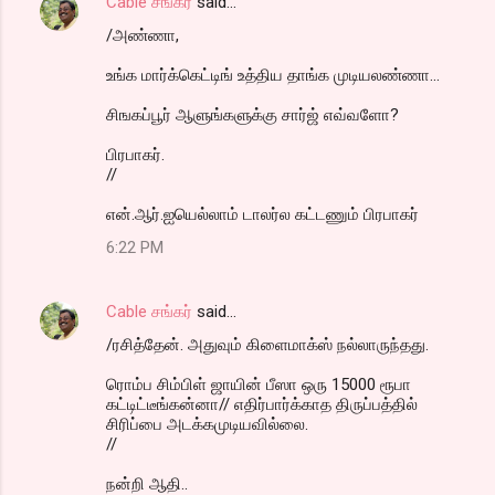
Cable சங்கர்
said…
/அண்ணா,
உங்க மார்க்கெட்டிங் உத்திய தாங்க முடியலண்ணா...
சிஙகப்பூர் ஆளுங்களுக்கு சார்ஜ் எவ்வளோ?
பிரபாகர்.
//
என்.ஆர்.ஐயெல்லாம் டாலர்ல கட்டணும் பிரபாகர்
6:22 PM
Cable சங்கர்
said…
/ரசித்தேன். அதுவும் கிளைமாக்ஸ் நல்லாருந்தது.
ரொம்ப சிம்பிள் ஜாயின் பீஸா ஒரு 15000 ரூபா
கட்டிட்டீங்கன்னா// எதிர்பார்க்காத திருப்பத்தில்
சிரிப்பை அடக்கமுடியவில்லை.
//
நன்றி ஆதி..