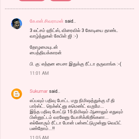
கே.என்.சிவராமன்
said…
C
3 லட்சம் ஹிட்ஸ், விரைவில் 3 கோடியை தாண்ட
o
வாழ்த்துகள் கேபிள் ஜி :-)
m
தோழமையுடன்
m
பைத்தியக்காரன்
e
பி. கு: எத்தன பைசா இதுக்கு ரீட்டா தருவாங்க :-(
n
11:01 AM
t
s
Sukumar
said…
எப்பவும் பதிவு போட்ட மறு நிமிஷத்துக்கு மீ தி
பார்ஸ்ட்.. நெக்ஸ்ட்னு கமெண்ட் வருமே....
இந்த பதிவு போட்டு 15 நிமிஷம் ஆனாலும் எதுவும்
பின்னூட்டம் வரலேனு யோசிக்கிறீங்களா....
எல்லோரும் ரீட்டா போன் பன்னட்டுமுன்னு வெயிட்
பண்றோம்....!!
11:05 AM