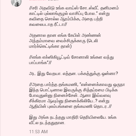
//சரி அதவிடு உங்க வாய்ஸ் சோ..ஸ்வீட் தனிமனம்
காட்டில் புல்லாங்குழல் வாசிப்பு போல..” என்று
கவிதை சொல்ல ஆரம்பிக்க, அதை பற்றி
கவலைபடாத ரீட்டா//
அதனால தான எங்க கேபிள் அண்ணன்
அந்தம்மாவை வைச்சிருக்காரு (டெலி
மார்க்கெட்டிங்கா தான்)
//எங்க எக்ஸிகியூட்டிவ் சோனாலி உங்கள வந்து
பாப்பாங்க”//
அட இது வேறயா. எத்தன. பக்கத்துக்கு ஒன்னா?
//அதை பார்த்த தங்கமணி, “என்னைக்காவது ஒருநா
இந்த பொட்டினால இவருக்கு சித்தப்ரமை பிடிக்க
போவுதுன்னு நினைச்சேன். ஆனா இவ்வளவு
சீக்கிரமா ஆவும்னு நினைக்கிலியே..? என்று
ஆதியின் புலம்பங்களை தங்கமணி தொடர..//
இது அங்க நடந்தது மாதிரி தெரியிலையே. உங்க
வீட்ல நடந்ததுதான.
11:53 AM