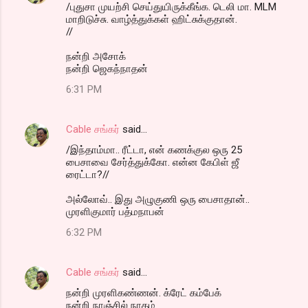
/புதுசா முயற்சி செய்துயிருக்கீங்க. டெலி மா. MLM
மாறிடுச்சு. வாழ்த்துக்கள் ஹிட்சுக்குதான்.
//
நன்றி அசோக்
நன்றி ஜெகந்நாதன்
6:31 PM
Cable சங்கர்
said…
/இந்தாம்மா.. ரீட்டா, என் கணக்குல ஒரு 25
பைசாவை சேர்த்துக்கோ. என்ன கேபிள் ஜீ
ரைட்டா?//
அல்லோவ்.. இது அழுகுணி ஒரு பைசாதான்..
முரளிகுமார் பத்மநாபன்
6:32 PM
Cable சங்கர்
said…
நன்றி முரளிகண்ணன். க்ரேட் கம்பேக்
நன்றி நாஞ்சில் நாதம்