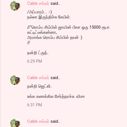
Cable சங்கர்
said…
/அப்பாரம்... :-)
நல்லா இருந்திச்சு கேபிள்.
//“ரொம்ப சிம்பிள் ஜாயின் பீஸா ஒரு 15000 ரூபா
கட்டிட்டீங்கன்னா,
அமாங்க ரொம்ப சிம்பிள் தான் :)
//
நன்றி ட்ருத்..
6:29 PM
Cable சங்கர்
said…
நன்றி ஜெட்லி..
உங்க கணக்கில சேர்த்தாச்சு. விசா
6:31 PM
Cable சங்கர்
said…