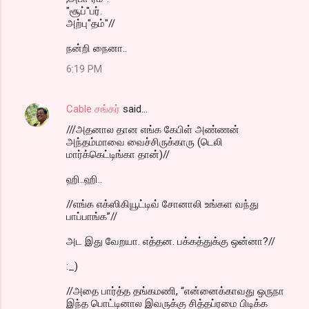
"சூப்"பர்.
அற்பு"தம்"//
நன்றி நைனா..
6:19 PM
Cable சங்கர்
said…
///அதனால தான எங்க கேபிள் அண்ணன்
அந்தம்மாவை வைச்சிருக்காரு (டெலி
மார்க்கெட்டிங்கா தான்)//
ஹி..ஹி..
//எங்க எக்ஸிகியூட்டிவ் சோனாலி உங்கள வந்து
பாப்பாங்க”//
அட இது வேறயா. எத்தன. பக்கத்துக்கு ஒன்னா?//
:_)
//அதை பார்த்த தங்கமணி, “என்னைக்காவது ஒருநா
இந்த பொட்டினால இவருக்கு சித்தப்ரமை பிடிக்க