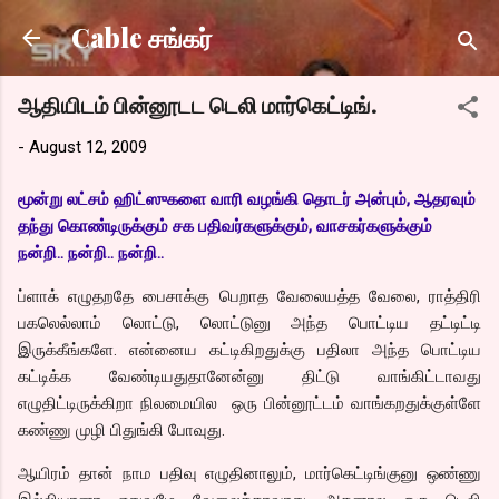
Skip to main content
Cable சங்கர்
ஆதியிடம் பின்னூடட டெலி மார்கெட்டிங்.
-
August 12, 2009
மூன்று லட்சம் ஹிட்ஸுகளை வாரி வழங்கி தொடர் அன்பும், ஆதரவும்
தந்து கொண்டிருக்கும் சக பதிவர்களுக்கும், வாசகர்களுக்கும்
நன்றி.. நன்றி.. நன்றி..
ப்ளாக் எழுதறதே பைசாக்கு பெறாத வேலையத்த வேலை, ராத்திரி
பகலெல்லாம் லொட்டு, லொட்டுனு அந்த பொட்டிய தட்டிட்டி
இருக்கீங்களே. என்னைய கட்டிகிறதுக்கு பதிலா அந்த பொட்டிய
கட்டிக்க வேண்டியதுதானேன்னு திட்டு வாங்கிட்டாவது
எழுதிட்டிருக்கிறா நிலமையில ஒரு பின்னூட்டம் வாங்கறதுக்குள்ளே
கண்ணு முழி பிதுங்கி போவுது.
ஆயிரம் தான் நாம பதிவு எழுதினாலும், மார்கெட்டிங்குனு ஒண்ணு