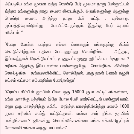
அப்படியே உங்க மூலமா வந்த ரெண்டு பேர் மூலமா நாலு பின்னூட்டம்
வ்ந்தா உங்களுக்கு நாலு பைசா கிடைக்கும், அவங்களுக்கு ஆளுக்கு
ரெண்டு பைசா. அடுத்து நாலு பேர் எட்டு , பதினாறு,
முப்பத்திரெண்டுன்னு போயிட்டேருக்கும். இதுக்கு பேர் ரெபரல்
ஸிஸ்டம். “
“போற போக்க பாத்தா எல்லா ப்ளாகரும் உங்களுக்கு லிங்க்
கொடுக்கிற்தான் பதிவா போடணும்னு சொல்றீங்க. அந்தளு
இப்படித்தான் ரெண்டுலட்சம், மூணுலட்சமுணு ஹிட்ஸ் வாங்குறான..?
சரிங்க அதுக்கு இப்ப என்ன பண்ணனுமினு சொல்றீங்க.. சீக்கிரம்
சொல்லுங்க தங்கமணிக்கிட்ட சொல்றேன். பாரு நான் ப்ளாக் எழுதி
லட்சம் லட்சமா சம்பாதிக்க போறேன்னு”
“ரொம்ப சிம்பிள் ஜாயின் பீஸா ஒரு 15000 ரூபா கட்டிட்டீங்கன்னா,
உங்க பளாக்கு பத்தியும் இதே போல பேசி மார்கெட்டிங் பண்ணுவோம்.
அது ஒரு மாசத்திற்கு ஃபிரி. அடுத்த மாசத்திலேர்ந்து மாசம் 1000
ருவா சரிவீஸ் சார்ஜ். மட்டும்தான். என்ன சார் நீங்க ஜாயின்
பண்றீங்களா.? ஓகேன்னு சொன்னீங்கண்ணா எங்க எக்ஸிகியூட்டிவ்
சோனாலி உங்கள வந்து பாப்பாங்க”