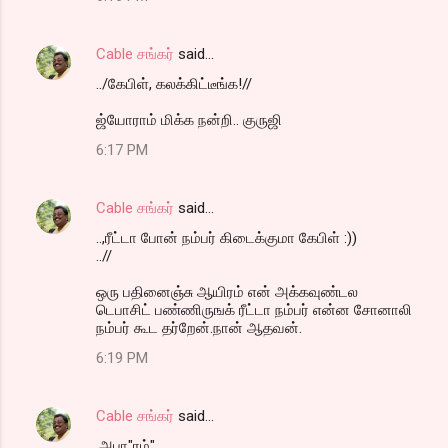
Cable சங்கர்
said…
../கேபிள், கலக்கிட்டீங்க!//
ஜ்யோராம் மிக்க நன்றி.. குருஜி
6:17 PM
Cable சங்கர்
said…
..,ரீட்டா போன் நம்பர் கிடைக்குமா கேபிள் :))
..//
ஒரு பதினைஞ்சு ஆயிரம் என் அக்கவுண்டல
டெபாசிட் பண்ணிருஙக் ரீட்டா நம்பர் என்ன சோனாலி
நம்பர் கூட தர்றேன்.நான் ஆதவன்.
6:19 PM
Cable சங்கர்
said…
,அபா"ரம்".