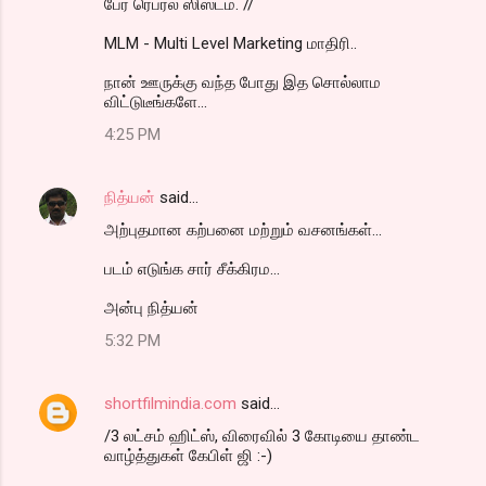
பேர் ரெபரல் ஸிஸ்டம். //
MLM - Multi Level Marketing மாதிரி..
நான் ஊருக்கு வந்த போது இத சொல்லாம
விட்டுடீங்களே...
4:25 PM
நித்யன்
said…
அற்புதமான கற்பனை மற்றும் வசனங்கள்...
படம் எடுங்க சார் சீக்கிரம...
அன்பு நித்யன்
5:32 PM
shortfilmindia.com
said…
/3 லட்சம் ஹிட்ஸ், விரைவில் 3 கோடியை தாண்ட
வாழ்த்துகள் கேபிள் ஜி :-)