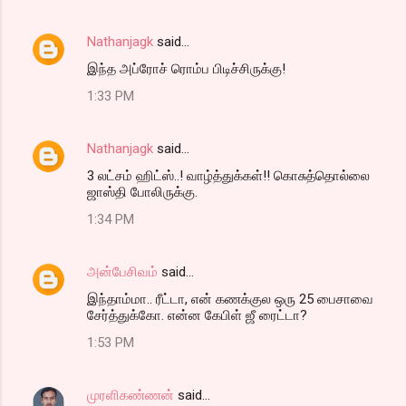
Nathanjagk
said…
இந்த அப்ரோச் ரொம்ப பிடிச்சிருக்கு!
1:33 PM
Nathanjagk
said…
3 லட்சம் ஹிட்ஸ்..! வாழ்த்துக்கள்!! ​கொசுத்தொல்லை
ஜாஸ்தி போலிருக்கு.
1:34 PM
அன்பேசிவம்
said…
இந்தாம்மா.. ரீட்டா, என் கணக்குல ஒரு 25 பைசாவை
சேர்த்துக்கோ. என்ன கேபிள் ஜீ ரைட்டா?
1:53 PM
முரளிகண்ணன்
said…