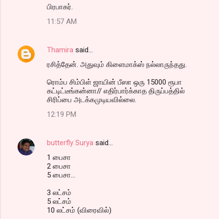
பிரபாகர்.
11:57 AM
Thamira
said…
ரசித்தேன். அதுவும் கிளைமாக்ஸ் நல்லாருந்தது.
ரொம்ப சிம்பிள் ஜாயின் பீஸா ஒரு 15000 ரூபா
கட்டிட்டீங்கன்னா// எதிர்பார்க்காத திருப்பத்தில்
சிரிப்பை அடக்கமுடியவில்லை.
12:19 PM
butterfly Surya
said…
1 பைசா
2 பைசா
5 பைசா...
3 லட்சம்
5 லட்சம்
10 லட்சம் (விரைவில்)