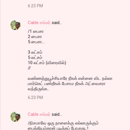
6:23 PM
Cable சங்கர்
said…
/1 பைசா
2 பைசா
5 பைசா...
3 லட்சம்
5 லட்சம்
10 லட்சம் (விரைவில்)
//
வண்ணத்துபூச்சியாரே நீஙக் என்னை விட நல்லா
மார்கெட் பண்றீஙக் பேசாம நீஙக் அட்வைசரா
வந்திருங்க..
6:23 PM
Cable சங்கர்
said…
/நிசமாவே ஒரு நாளைக்கு எல்லாருக்கும்
பைத்தியம்தான் புடிக்கப் போகுது..!