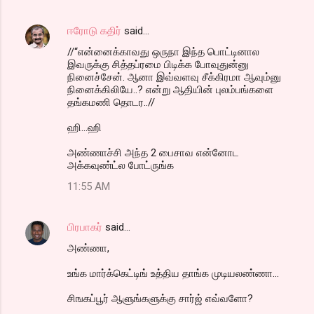
ஈரோடு கதிர்
said…
//“என்னைக்காவது ஒருநா இந்த பொட்டினால
இவருக்கு சித்தப்ரமை பிடிக்க போவுதுன்னு
நினைச்சேன். ஆனா இவ்வளவு சீக்கிரமா ஆவும்னு
நினைக்கிலியே..? என்று ஆதியின் புலம்பங்களை
தங்கமணி தொடர..//
ஹி...ஹி
அண்ணாச்சி அந்த 2 பைசாவ என்னோட
அக்கவுண்ட்ல போட்ருங்க
11:55 AM
பிரபாகர்
said…
அண்ணா,
உங்க மார்க்கெட்டிங் உத்திய தாங்க முடியலண்ணா...
சிஙகப்பூர் ஆளுங்களுக்கு சார்ஜ் எவ்வளோ?