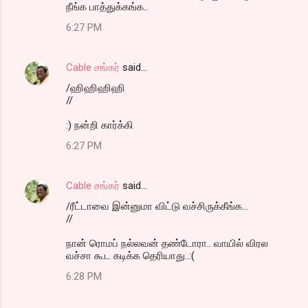
நீங்க பாத்துக்கங்க..
6:27 PM
Cable சங்கர்
said…
/ஹிஹிஹிஹி
//
:) நன்றி கார்க்கி
6:27 PM
Cable சங்கர்
said…
/ரீட்டாவை இன்னுமா விட்டு வச்சிருக்கீங்க...
//
நான் ரொமப் நல்லவன் தண்டோரா.. வாயில் விரல
வச்சா கூட கடிக்க தெரியாது..:(
6:28 PM