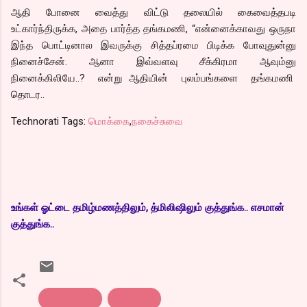
ஆதி போனை வைத்து விட்டு தலையில் கைவைத்தபடி
உட்கார்ந்திருக்க, அதை பார்த்த தங்கமணி, “என்னைக்காவது ஒருநா
இந்த பொட்டினால இவருக்கு சித்தப்ரமை பிடிக்க போவுதுன்னு
நினைச்சேன். ஆனா இவ்வளவு சீக்கிரமா ஆவும்னு
நினைக்கிலியே..? என்று ஆதியின் புலம்பங்களை தங்கமணி
தொடர..
Technorati Tags:
மொக்கை
,
நகைச்சுவை
உங்கள் ஓட்டை தமிழ்மணத்திலும், த்மிலிஷிலும் குத்துங்க.. எசமான்
குத்துங்க..
நகைச்சுவை
மொக்கை