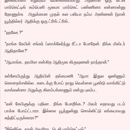
இல்லியானா எதுவுமே வேலைக்காவாது. அதனால ஒரு டெலி
மார்கெட்டிங் கம்பெனி மூலமா மார்கெட் பண்ணினா என்னான்னு
தோணுச்சு. அதுக்கான முதல் கள பலியா நம்ம அண்ணன் (நான்
யூத்தில்ல) ஆதிக்கு ஒரு ட்ரிங்..ட்ரிங்..
”ஹலோ.?”
“நாங்க கேபிள் சங்கர் ப்ளாக்லேர்ந்து ரீட்டா பேசறேன். நீங்க மிஸ்டர்
ஆதிதானே?’
“ஆமாங்க.. தாமிரா என்கிற ஆதிமூல கிருஷணன் நாந்தான்.”
உள்ளேயிருந்து ஆதியின் தங்கமணி “ஆமா இதுல ஒண்ணும்
கொறைச்சலில்ல.. கடைக்கு போய் நாலு வெள்ளை பூண்டு வாங்கிட்டு
வாங்கன்னா அதுக்கு கிளம்பக்காணும் என்று புலம்ப..
”ஏன் கேபிளுக்கு பதிலா.. நீங்க பேசறீங்க..? அவர் எதாவது படம்
பாக்க போய்ட்டாரா. இல்லை யூத்துன்னு சொல்லிட்டு எங்கயாவது
சுத்திட்டிருக்காரா?”
“இல்லீங்க.. நான் அவரோட டெலி மார்கெட்டிங்,”