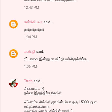
12:43 PM
கார்க்கிபவா
said…
ஹிஹிஹிஹி
1:04 PM
மணிஜி
said…
ரீட்டாவை இன்னுமா விட்டு வச்சிருக்கீங்க...
1:06 PM
Truth
said…
அப்பாரம்... :-)
நல்லா இருந்திச்சு கேபிள்.
//“ரொம்ப சிம்பிள் ஜாயின் பீஸா ஒரு 15000 ரூபா
கட்டிட்டீங்கன்னா,
அமாங்க ரொம்ப சிம்பிள் தான் :)