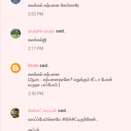
கலக்கல் கற்பனை கேபிளாரே
2:03 PM
நாஞ்சில் நாதம்
said…
கலக்கல்ஜி
2:17 PM
Beski
said…
கலக்கல் கற்பனை.
(ஆமா... கற்பனைதானே? எதுக்கும் ரீட்டா போன்
வருதா பாப்போம்.)
2:42 PM
சின்னப் பையன்
said…
வாய்ப்பேயில்லாமே சிரிச்சிட்டிருக்கேன்...
சூப்பர்...