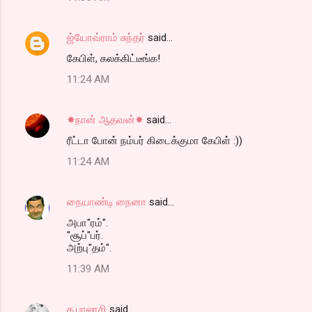
ஜ்யோவ்ராம் சுந்தர்
said…
கேபிள், கலக்கிட்டீங்க!
11:24 AM
☀நான் ஆதவன்☀
said…
ரீட்டா போன் நம்பர் கிடைக்குமா கேபிள் :))
11:24 AM
நையாண்டி நைனா
said…
அபா"ரம்".
"சூப்"பர்.
அற்பு"தம்".
11:39 AM
க.பாலாசி
said…