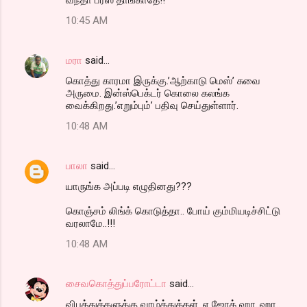
10:45 AM
மரா
said…
கொத்து காரமா இருக்கு.’ஆற்காடு மெஸ்’ சுவை
அருமை. இன்ஸ்பெக்டர் கொலை கலங்க
வைக்கிறது.’எறும்பும்’ பதிவு செய்துள்ளார்.
10:48 AM
பாலா
said…
யாருங்க அப்படி எழுதினது???
கொஞ்சம் லிங்க் கொடுத்தா.. போய் கும்மியடிச்சிட்டு
வரலாமே..!!!
10:48 AM
சைவகொத்துப்பரோட்டா
said…
விபத்துக்களுக்கு வாழ்த்துக்கள். ஏ ஜோக் ஹா..ஹா..