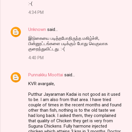
:-(
4:34 PM
Unknown
said…
இடுகையை படித்தபோதிருந்த மகிழ்ச்சி,
பின்னூட்டங்களை படிக்கும் போது வெகுவாக
குறைந்துவிட்டது. :-(
4:40 PM
Punnakku Moottai
said…
KVR avargale,
Putthur Jayaraman Kadai is not good as it used
to be. I am also from that area. I have tried
couple of times in the recent months and found
other than fish, nothing is to the old taste we
had long back. I asked them, they complained
that quality of Chicken they get is very from
Suguna Chickens. Fully harmone injected
chicken which attains 3 kgs in 3 months. Doctor