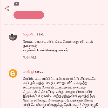
கொத்து பரோட்டா
ஜெட்லி...
said…
C
கோவா பாட்டை பற்றி நீங்க சொன்னது சரி தான்
o
தலைவரே.....
m
வழக்கம் போல் கொத்து சூப்பர்.....
m
9:44 AM
e
n
மணிஜி
said…
t
கேபிள்.. கூட சாப்பிட்ட எங்களை விட்டு விட்டீர்களே.
அப்புறம் அந்த பழைய சோறு பார்ட்டி அடுத்த
s
கட்டத்துக்கு போய் விட்டது.நக்கல் நடைக்கு
அதுதான் அத்தாரிட்டி என்று பழைய நினைப்பில்
இருக்கும் பேராண்டி. அந்த ஜந்துவின் முகத்திற்கு
நேராக சிரிக்கும் அனைத்து பதிவர்களும் அதை
பற்றி சொல்வது உங்களுக்கு தெரியாதா? அது எழுதி