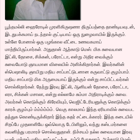
பூந்தமல்லி ஹைரோடில் முரளிகிருஷணா திருப்பத்தை தாண்டியவுடன்,
இடதுபக்கமாய் நடந்தால் குட்டியாய் ஒரு நுழைவாயில் இருக்கும்.
உள்ளே போனால் ஒரு பழங்கால வீட்டை உணவகமாய்
மாற்றியிருப்பார்கள். அதுதான் ஆற்காடு மெஸ். மிக சுவையான
இட்லி, தோசை, சிக்கன், பரோட்டா, என்று அதிர வைக்கும்
சுவையோடு ஞாயமான விலையில் அளிக்கிறார்கள். இவர்களின்
ஸ்பெஷாலிடி ஞாயிறு மதிய சாப்பாட்டுடனான கருவாட்டு குழம்பாம்.
மதிய சாப்பாடு மிக அருமையாய் இருக்கும் என்று சாப்பிட்டவர்கள்
சொல்கிறார்கள். நேற்று இரவு இட்லி, ஆனியன் தோசை, பரோட்டா,
எரா, சிக்கன் மசாலா, என்று எல்லாமே சும்மா அதிராடிக்கும் சுவை.
அவர்கள் கொடுக்கும் கிரேவியும், வெஜிட்டேரியனுக்கு கொடுக்கும்
காரக் குழம்பும் ம்ம்ம்ம்ம்ம்.. வெகு காலமாய் இந்த ஏரியாவில் சுவைபட
தந்துக கொண்டிருக்கிறார் இந்த கதர் சட்டைக்காரர். இந்த கடையில்
சிறப்பே முதலாளியே ஒவ்வொரு டேபிளிலும், வந்து கஸ்டமர்களை
கவனித்து பரமாரச் சொல்வதுதான். நிச்சயம் நல்ல சுவையான இரவு
டிபன், மற்றும் மதிய சாப்பாட்டிற்கு.. நம்பி போகலாம். ஆற்காடு மெஸ்.