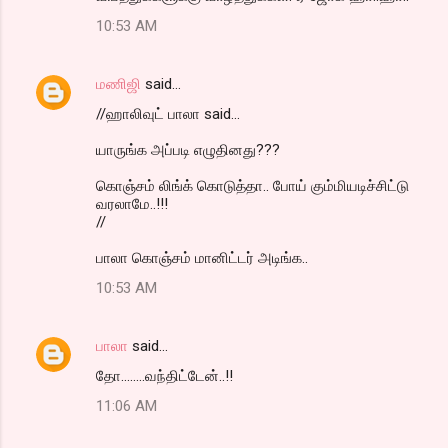
10:53 AM
மணிஜி
said…
//ஹாலிவுட் பாலா said...
யாருங்க அப்படி எழுதினது???
கொஞ்சம் லிங்க் கொடுத்தா.. போய் கும்மியடிச்சிட்டு
வரலாமே..!!!
//
பாலா கொஞ்சம் மானிட்டர் அடிங்க..
10:53 AM
பாலா
said…
தோ........வந்திட்டேன்..!!
11:06 AM