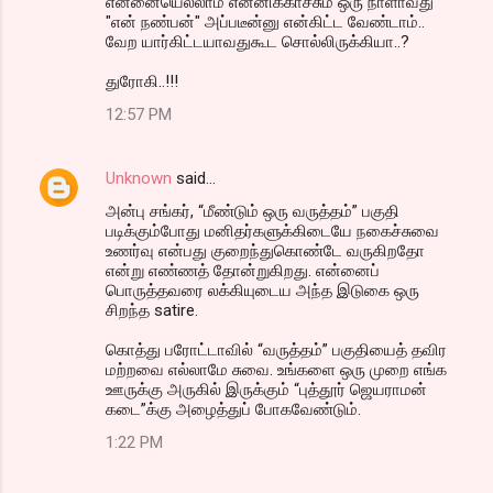
என்னையெல்லாம் என்னிக்காச்சும் ஒரு நாளாவது
"என் நண்பன்" அப்படீன்னு என்கிட்ட வேண்டாம்..
வேற யார்கிட்டயாவதுகூட சொல்லிருக்கியா..?
துரோகி..!!!
12:57 PM
Unknown
said…
அன்பு சங்கர், “மீண்டும் ஒரு வருத்தம்” பகுதி
படிக்கும்போது மனிதர்களுக்கிடையே நகைச்சுவை
உணர்வு என்பது குறைந்துகொண்டே வருகிறதோ
என்று எண்ணத் தோன்றுகிறது. என்னைப்
பொருத்தவரை லக்கியுடைய அந்த இடுகை ஒரு
சிறந்த satire.
கொத்து பரோட்டாவில் “வருத்தம்” பகுதியைத் தவிர
மற்றவை எல்லாமே சுவை. உங்களை ஒரு முறை எங்க
ஊருக்கு அருகில் இருக்கும் “புத்தூர் ஜெயராமன்
கடை”க்கு அழைத்துப் போகவேண்டும்.
1:22 PM