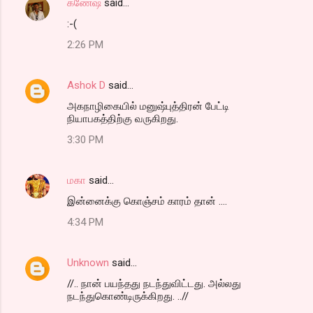
கணேஷ்
said…
:-(
2:26 PM
Ashok D
said…
அகநாழிகையில் மனுஷ்புத்திரன் பேட்டி
நியாபகத்திற்கு வருகிறது.
3:30 PM
மகா
said…
இன்னைக்கு கொஞ்சம் காரம் தான் ....
4:34 PM
Unknown
said…
//.. நான் பயந்தது நடந்துவிட்டது. அல்லது
நடந்துகொண்டிருக்கிறது. ..//