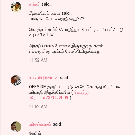
சங்கர்
said…
//ஹாலிவுட் பாலா said...
யாருங்க அப்படி எழுதினது???
கொஞ்சம் லிங்க் கொடுத்தா.. போய் கும்மியடிச்சிட்டு
வரலாமே..!!!//
அந்தப் பக்கம் போகாம இருக்குறது தான்
நல்லதுன்னு டாக்டர் சொல்லியிருக்காரு
11:52 AM
சுப தமிழினியன்
said…
OFFSIDE குறும்படம் ஏற்கனவே கொத்துபரோட்டால
பரிமாறி இருக்கீங்களே (
கொத்து
பரோட்டா23/11/2009
)
11:52 AM
பரிசல்காரன்
said…
கேபிள்