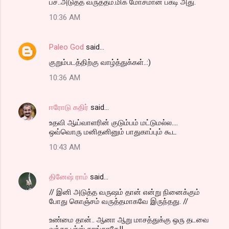
ப்ச்..அடுத்த வருத்தம்.மிக மோசமான பகடி அது.
10:36 AM
Paleo God
said…
குறும்படத்திற்கு வாழ்த்துக்கள்..:)
10:36 AM
ஈரோடு கதிர்
said…
உதவி ஆய்வாளரின் குடும்பம் மட்டுமல்ல....
ஒவ்வொரு மனிதனினும் பாதுகாப்பும் கூட
10:43 AM
தினேஷ் ராம்
said…
// இனி அடுத்த வருஷம் தான் என்று நினைக்கும்
போது கொஞ்சம் வருத்தமாகவே இருந்தது. //
உண்மை தான்.. ஆனா ஆறு மாசத்துக்கு ஒரு தடவை
வந்தா பர்ஸ் தாங்காதே!!