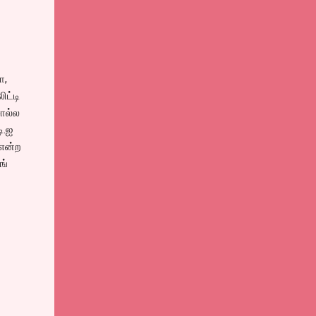
ோ,
ிட்டி
சொல்ல
ி.ஐ
 என்ற
ங்