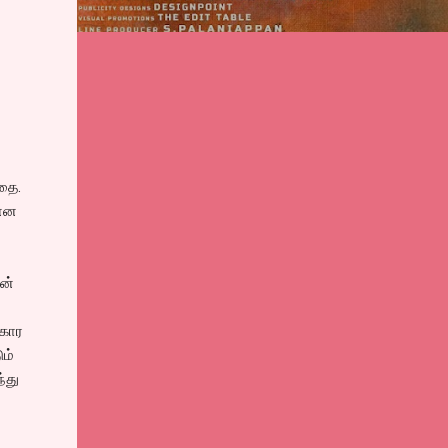
தை.
ன்ன
ன்
ுகார
ும்
்து