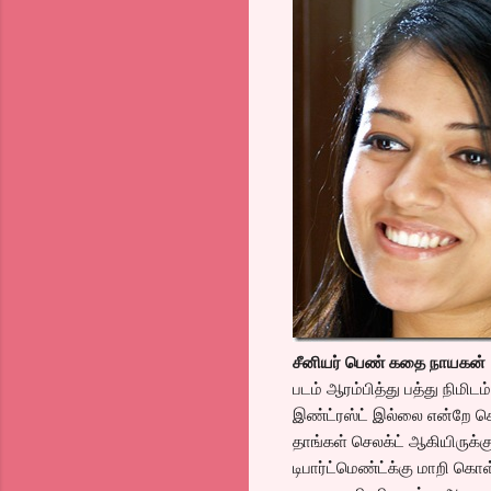
சீனியர் பெண் கதை நாயகன்
படம் ஆரம்பித்து பத்து நிமி
இண்ட்ரஸ்ட் இல்லை என்றே சொ
தாங்கள் செலக்ட் ஆகியிருக்க
டிபார்ட்மெண்ட்க்கு மாறி கொ