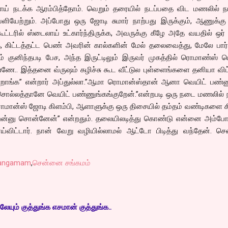
மாய் நடக்க ஆரம்பித்தோம். வெறும் தரையில் நடப்பதை விட மணலில் நட
ியேற்றும். அப்போது ஒரு ஜோடி சுமார் நாற்பது இருக்கும், ஆணுக்க
ட்டரில் ஸ்டைலாய் உட்கார்ந்திருக்க, அவருக்கு கீழே அதே வயதில் ஒர
ுக்க, கிட்டத்தட்ட பெண் அவரின் கால்களின் மேல் தலைவைத்து, மேலே பார்
் குனிந்தபடி பேச, அந்த இருட்டிலும் இருவர் முகத்தில் ரொமாண்ஸ் 
ே.. இத்தனை வ்ருஷம் கழிச்சு கூட வீட்டுல புள்ளைங்களை தனியா விட்
றாங்க” என்றார் அப்துல்லா.”ஆமா ரொமான்ஸ்தான் ஆனா வெயிட் பண்ண
 சொல்லத்தானே வெயிட் பண்ணுங்கங்குறேன்.”என்றபடி ஒரு நடை மணலில் 
 ரொமான்ஸ் ஜோடி கிளம்பி, ஆளாளுக்கு ஒரு திசையில் தம்தம் வண்டிகளை க
ன்னு சொன்னேன்” என்றதும். தலையிலடித்து கொண்டு என்னை அம்
போய்விட்டார். நான் வேறு வழியில்லாமல் ஆட்டோ பிடித்து வந்தேன். 
sangamam
,
சென்னை சங்கமம்
ேயும் குத்துங்க எசமான் குத்துங்க..