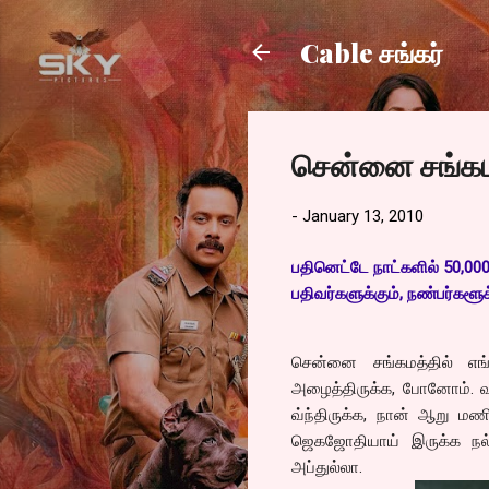
Cable சங்கர்
சென்னை சங்கம
-
January 13, 2010
பதினெட்டே நாட்களில் 50,000
பதிவர்களுக்கும், நண்பர்களூக்
சென்னை சங்கமத்தில் எங
அழைத்திருக்க, போனோம். வ
வ்ந்திருக்க, நான் ஆறு மண
ஜெகஜோதியாய் இருக்க நல்
அப்துல்லா.