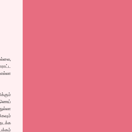
இல்லை,
ாராட்ட
 எல்லா
க்கும்
்ணெய்
துல்லா
ிகவும்
 நடக்க
பக்கம்