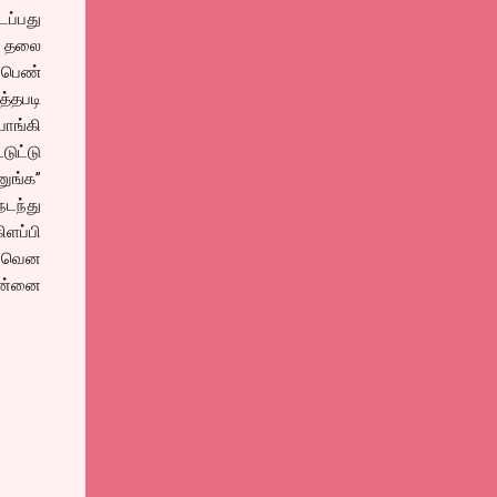
ப்பது
ு தலை
் பெண்
த்தபடி
பொங்கி
டுட்டு
ுங்க”
நடந்து
ிளப்பி
போவென
சென்னை