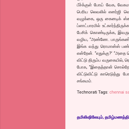
பீச்க்குள் போய் வேக, வேக
பெரிய லெவலில் எனர்ஜி வெள
வழுக்கை, ஒரு கைனடிக் ஸ்கூ
ப்ளாட்பாரமில் உட்கார்ந்திர
பேசிக் கொண்டிருக்க, இவரும
வழிய, “அண்ணே.. பாருங்கண்ண
இங்க வந்து ரொமான்ஸ் பண்
என்றேன். “எதுக்கு?’ “அதை
விட்டு திரும்ப வருகையில்,
போக, “இதைத்தான் சொல்றே
விட்டுவிட்டு காரெடுத்து 
சங்கமம்.
Technorati Tags:
chennai 
தமிலிஷிலேயும், தமிழ்மணத்தில