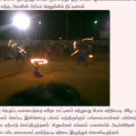
கத்த, அவளின் அம்மா தெலுங்கில் திட்டினாள்.
 நெருப்பு வளையத்தை ஏதோ ராட்டினம் சுற்றுவது போல சுற்றியபடி கீழே ப
ாகசம் செய்ய, இன்னொரு பக்கம் வந்திருக்கும் பார்வையாளர்கள் பங்கெடு
ஏற்பாடு செய்திருந்தனர். சிறுவர்கள் எல்லாம் பானையில் அடிக்கிறேன்
ை வீச, லாவகமாய் நகர்ந்தபடி உறியை இழுத்துக் கொண்டிருந்தார்.