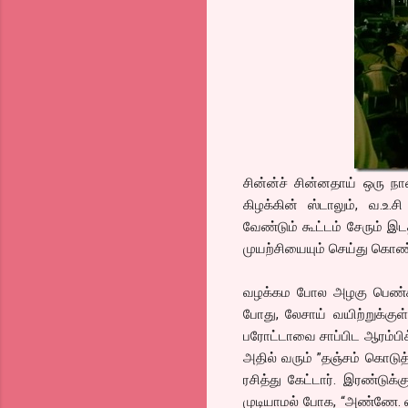
சின்ன்ச் சின்னதாய் ஒரு நால
கிழக்கின் ஸ்டாலும், வ.உ.சி
வேண்டும் கூட்டம் சேரும் 
முயற்சியையும் செய்து கொண்
வழக்கம போல அழகு பெண்கள், 
போது, லேசாய் வயிற்றுக்க
பரோட்டாவை சாப்பிட ஆரம்பிக
அதில் வரும் ”தஞ்சம் கொடுத
ரசித்து கேட்டார். இரண்டுக்க
முடியாமல் போக, “அண்ணே. வா