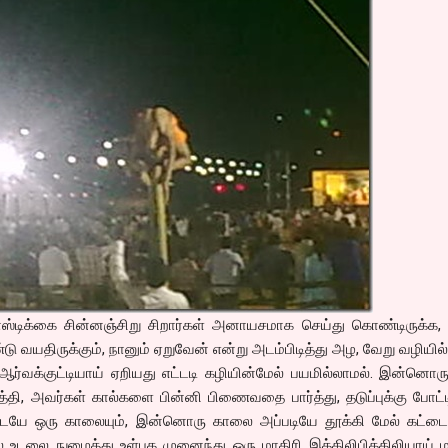
னாஸ்டிக்கை சின்னஞ்சிறு சிறார்கள் அனாயசமாக செய்து கொண்டிருக்க
்டு வயதிருக்கும், நானும் ஏறுவேன் என்று அடம்பிடித்து அழ, வேறு வழியில
ர்வக்குட்டியாய் ஏறியது எட்டடி கழியின்மேல் பயமில்லாமல். இன்னொர
ி, அவர்கள் கால்களை பின்னி பிணைவதை பார்த்து, தடுப்புக்கு போட்ட
யே ஒரு காலையும், இன்னொரு காலை அப்படியே தூக்கி மேல் கட்டைய
ல் உடலை நுழைத்து உள்புக முனைந்து ஒரு மாதிரி இக்கிலிபிக்கிலியாய் மா