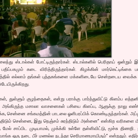
ைந்து ஸ்டால்கள் போட்டிருந்தார்கள். ஸ்டால்களில் பெரிதாய் ஒன்றும் 
 பதிப்பகமும் கடை விரித்திருந்தார்கள். கிழக்கின் மார்கெட்டிங்கை ப
இடத்தில் எல்லாம் தங்கள் புத்தகங்களை மக்களிடையே சென்றடைய வைக்க
டேயிருக்கிறது.
துள்ளும் குழந்தைகள், என்று பராக்கு பார்த்துவிட்டு கிளம்ப எத்தனி
ுள் அங்கிருந்த மசாலா வாசனைகள் பசியை கிளப்ப, ஆளுக்கு நாலு எண
்க, சென்னை சங்கமத்தின் பாடலை ஓளிபரப்பிக் கொண்டிருந்தார்கள். அப்
்திடும் சென்னை, இது நெஞ்சம் சுரந்திடும் அன்னை” என்கிற வரிகளை ம
ு மேல் சாப்பிட முடியாமல், முக்க்கி உள்ளே தள்ளிவிட்டு, மூச்சு திணறி..
ங்க ஒரு நடை பீச் மணல்ல நடந்தா செரிமாணமாயிரும்” என்றதும். எதிர்