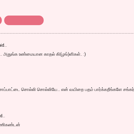
சென்னை சங்கமம்
id…
 அதுங்க உண்மையான காதல் கி(ழங்)ளிகள்.. :)
சாப்பாட்டை சொல்லி சொல்லியே... என் வயிறை பதம் பார்க்கறீங்களே சங்கர்!
id…
மணிகண்டன்