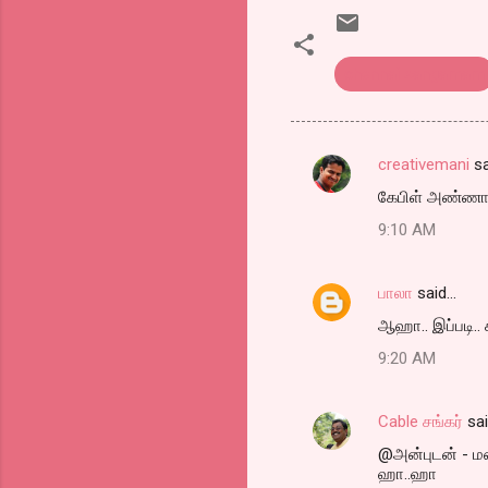
chennai sangamam
creativemani
sa
C
கேபிள் அண்ணா..
o
9:10 AM
m
m
பாலா
said…
e
ஆஹா.. இப்படி.. 
n
t
9:20 AM
s
Cable சங்கர்
sa
@அன்புடன் - 
ஹா..ஹா