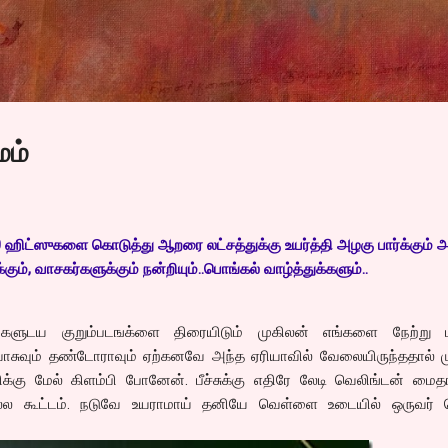
Skip to main content
ம்
 ஹிட்ஸுகளை கொடுத்து ஆறரை லட்சத்துக்கு உயர்த்தி அழகு பார்க்கும் அ
கும், வாசகர்களுக்கும் நன்றியும்..பொங்கல் வாழ்த்துக்களும்..
்களுடய குறும்படஙக்ளை திரையிடும் முகிலன் எங்களை நேற்று
ாசுவும் தண்டோராவும் ஏற்கனவே அந்த ஏரியாவில் வேலையிருந்ததால் ம
ிக்கு மேல் கிளம்பி போனேன். பீச்சுக்கு எதிரே லேடி வெலிங்டன் மை
ல கூட்டம். நடுவே உயராமாய் தனியே வெள்ளை உடையில் ஒருவர் 