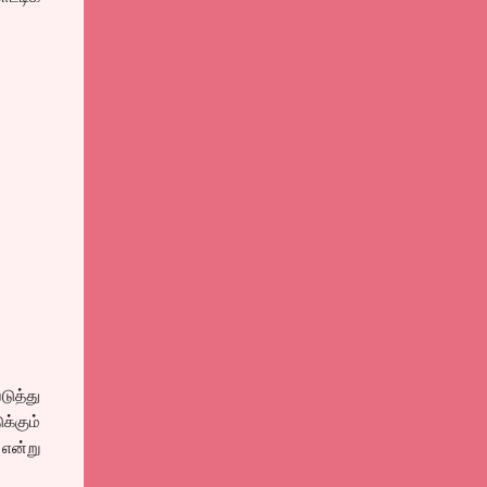
டுத்து
க்கும்
 என்று