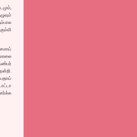
டமும்,
ழுவும்
ம்பால
கும்மி
சமாய்
 மாலை
நண்பர்
நன்றி.
்பதாய்
ாட்டா
ர்க்க