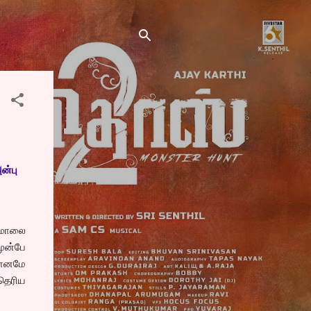
ன்பு
 மாலை
ுன்பே
தானமே
தெரிய