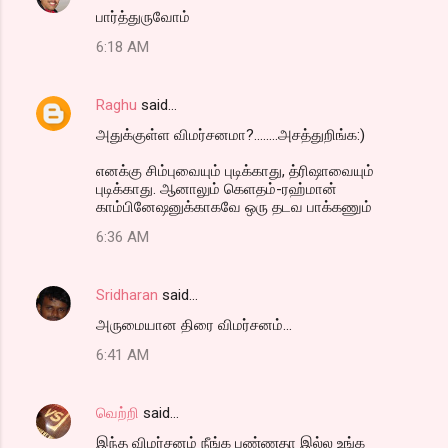
பார்த்துருவோம்
6:18 AM
Raghu
said…
அதுக்குள்ள‌ விம‌ர்ச‌ன‌மா?........அச‌த்துறிங்க‌:)
என‌க்கு சிம்புவையும் புடிக்காது, த்ரிஷாவையும்
புடிக்காது. ஆனாலும் கெள‌த‌ம்-ர‌ஹ்மான்
காம்பினேஷ‌னுக்காக‌வே ஒரு த‌ட‌வ‌ பாக்க‌ணும்
6:36 AM
Sridharan
said…
அருமையான திரை விமர்சனம்...
6:41 AM
வெற்றி
said…
இந்த விமர்சனம் நீங்க பண்ணதா இல்ல உங்க