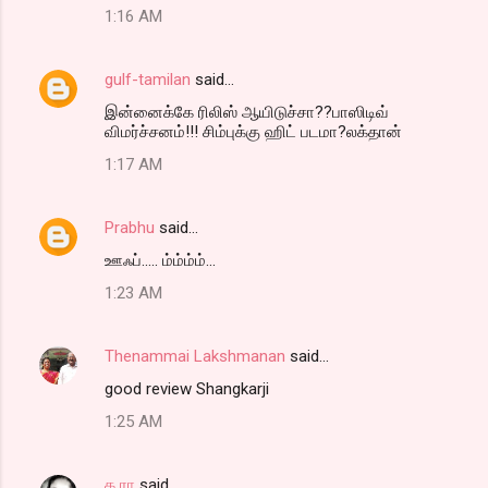
1:16 AM
gulf-tamilan
said…
இன்னைக்கே ரிலிஸ் ஆயிடுச்சா??பாஸிடிவ்
விமர்ச்சனம்!!! சிம்புக்கு ஹிட் படமா?லக்தான்
1:17 AM
Prabhu
said…
ஊஃப்..... ம்ம்ம்ம்...
1:23 AM
Thenammai Lakshmanan
said…
good review Shangkarji
1:25 AM
க ரா
said…