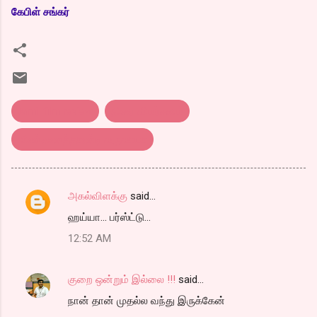
கேபிள் சங்கர்
tamil film review
திரை விமர்சனம்
விண்ணைத்தாண்டி வருவாயா
அகல்விளக்கு
said…
C
ஹய்யா... பர்ஸ்ட்டு...
o
12:52 AM
m
m
குறை ஒன்றும் இல்லை !!!
said…
e
நான் தான் முதல்ல வந்து இருக்கேன்
n