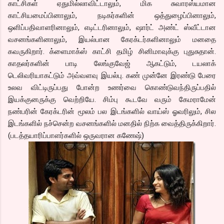
காட்சிகள் ஏதுமில்லாவிட்டாலும், மிக சுவாரஸ்யமான
காட்சியமைப்பினாலும், நடிகர்களின் ஒத்துழைப்பினாலும்,
ஒளிப்பதிவாளரினாலும், எடிட்டரினாலும், ஷார்ட் அண்ட் ஸ்வீட்டான
வசனங்களினாலும், இயல்பான கேரக்டர்களினாலும் மனதை
கவருகிறார். க்ளைமாக்ஸ் காட்சி தமிழ் சினிமாவுக்கு புதுசுதான்.
காதலர்களின் பாடி லேங்குவேஜ் ஆகட்டும், டயலாக்
டெலிவரியாகட்டும் அவ்வளவு இயல்பு. கண் முன்னே இரண்டு பேரை
உலவ விட்டிருப்பது போன்ற உணர்வை கொண்டுவந்திருப்பதில்
இயக்குனருக்கு வெற்றியே. சிம்பு கூடவே வரும் கேமராமேன்
நண்பரின் கேரக்டரின் மூலம் பல இடங்களில் வாய்ஸ் ஓவரிலும், சில
இடங்களில் நச்சென்ற வசனங்களில் மனதில் நிற்க வைத்திருக்கிறார்.
(படத்தயாரிப்பாளர்களில் ஒருவரான கணேஷ்)