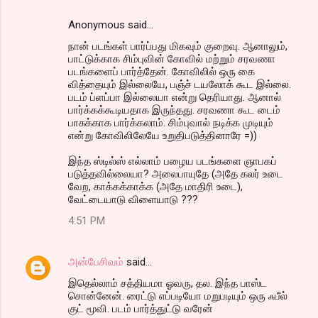
Anonymous said…
நான் படங்கள் பார்ப்பது மிகவும் குறைவு. ஆனாலும்,
பாட்டுக்காக சிம்புவின் கோவில் மற்றும் சரவணா
படங்களைப் பார்த்தேன். கோவிலில் ஒரு கை
வித்தையும் இல்லையே, பஞ்ச் டயலோக் கூட இல்லை.
படம் ப்ளப்பா இல்லையா என்று தெரியாது. ஆனால்
பார்க்கக்கூடியதாக இருந்தது. சரவணா கூட டைம்
பாசுக்காக பார்க்கலாம். சிம்புவால் நடிக்க முடியும்
என்று கோவிலிலேயே உறுதிபடுத்தினாரே =))
இந்த ஸ்டில்ஸ் எல்லாம் பழைய படங்களை ஞாபகப்
படுத்தவில்லையா? அலைபாயுதே (அதே கலர் உடை
வேற‌, காக்கக்காக்க (அதே மாதிரி உடை),
வேட்டையாடு விளையாடு ???
4:51 PM
அன்பேசிவம்
said…
இதெல்லாம் சத்தியமா ஓவரு, தல. இந்த பாஸ்ட
சொன்னேன். ரைட்டு எப்படியோ மறுபடியும் ஒரு ஃபீல்
குட் மூவி. படம் பார்த்துட்டு வரேன்