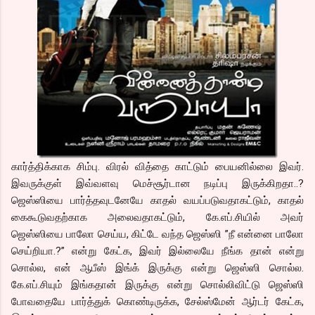
கார்த்திக்காக சிம்பு. விரல் வித்தை காட்டும் பையனில்லை இவர்.
இவருக்குள் இவ்வளவு மெச்சூர்டான நடிப்பு இருக்கிறதா..?
ஜெஸ்ஸியை பார்த்தவுடனேயே காதல் வயப்படுவதாகட்டும், காதல்
கைகூடுவதற்காக அலைவதாகட்டும், கே.எப்.சியில் அவர்
ஜெஸ்ஸியை பாலோ செய்ய, கிட்டே வந்த ஜெஸ்ஸி ”நீ என்னை பாலோ
செய்றியா.?” என்று கேட்க, இவர் இல்லையே நீங்க தான் என்று
சொல்ல, என் ஆபீஸ் இங்க் இருக்கு என்று ஜெஸ்ஸி சொல்ல.
கே.எப்.சியும் இங்கதான் இருக்கு என்று சொல்லிவிட்டு ஜெஸ்ஸி
போவதையே பார்த்துக் கொண்டிருக்க, சேல்ஸ்மேன் ஆர்டர் கேட்க,