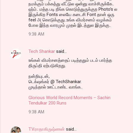
நமக்கும் பக்கத்து வீட்டுல ஒன்னு வாச்சிருக்கே..
ஹ்ம்.. மத்த படி நீங்க கொடுத்துருக்குற Photo's ல
இருக்கிற Fonts லையே கடைசி Font தான் ஒரு
feel அ கொடுக்குது..உங்க விமர்சனம் வழக்கம்
போல இந்த வாரமும் முதல் இடத்துல இருக்கு..
9:38 AM
Tech Shankar
said…
உங்கள் விமர்சனத்தைப் படித்ததும் படம் பார்த்த
திருப்தி ஏற்படுகிறது.
நன்றியுடன்,
டெக்‌ஷங்கர் @ TechShankar.
முடிந்தால் ஊட்டாண்ட வாங்க..
Glorious World Record Moments – Sachin
Tendulkar 200 Runs
9:38 AM
T.V.ராதாகிருஷ்ணன்
said…