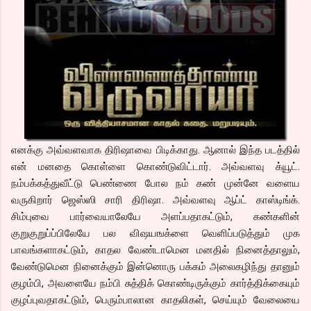
எனக்கு அவ்வளவாக திரிஷாவை பிடிக்காது. ஆனால் இந்த படத்தில்
என் மனதை கொள்ளை கொண்டுவிட்டார். அவ்வளவு க்யூட்.
நம்பக்கத்துவீட்டு பெண்ணை போல நம் கண் முன்னே வளைய
வருகிறார் ஜெஸ்ஸி சாரி திரிஷா. அவ்வளவு ஆப்ட் காஸ்டிங்க்.
சிம்புவை பார்வையாலேயே அளப்பதாகட்டும், கண்களின்
குறுகுறுப்ப்பிலேயே பல விஷயஙக்ளை வெளிப்படுத்தும் முக
பாவங்களாகட்டும், காதல வேண்டாமென மனதில் நினைத்தாலும்,
வேண்டுமென நினைக்கும் இன்னொரு பக்கம் அலைகழிந்து தானும்
குழம்பி, அவளையே நம்பி சுத்திக் கொண்டிருக்கும் கார்த்திக்கையும்
குழப்புவதாகட்டும், பெரும்பாலான காதலிகள், செய்யும் வேலையை