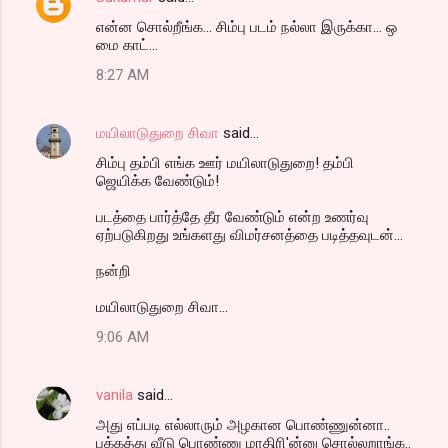
என்ன சொல்றீங்க... சிம்பு படம் நல்லா இருக்கா... ஒ
மை காட்...
8:27 AM
மயிலாடுதுறை சிவா
said…
சிம்பு தம்பி எங்க ஊர் மயிலாடுதுறை! தம்பி
ஜெயிக்க வேண்டும்!
படத்தை பார்த்தே தீர வேண்டும் என்ற உணர்வு
ஏற்படுகிறது உங்களது விமர்சனத்தை படித்தவுடன்...
நன்றி
மயிலாடுதுறை சிவா...
9:06 AM
vanila
said…
அது எப்படி எல்லாரும் அழகான பொண்ணுன்னா..
பக்கத்து வீடு பொண்ணு மாதிரி'ன்னு சொல்லறாங்க..