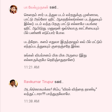
பா.வேல்முருகன்
said…
கெளதம் சார் படத்துல படம் வர்றதுக்கு முன்னால,
பாட்டு அவ்ளோ ஹிட் ஆகறதில்ல(எல்லா படத்துலயும்
இல்ல). படம் வந்த பிறகு பாட்டு எல்லாமே பயங்கர
ஹிட் ஆயிடுது. மனுஷன் ஒவ்வொரு காட்சியையும்
பீல் பண்ணி எடுப்பார் போல.
படத்தோட களம் எதுவா இருந்தாலும் லவ் பீல் மட்டும்
எந்தப்படத்துலயும் குறைஞ்சதே இல்ல.
உங்கள் விமர்சனம் மிக மிக அருமை (இது
எல்லாருக்குமே தெரிஞ்சதுதானே).
11:21 AM
Ravikumar Tirupur
said…
அடங்கொகமக்கா! சிம்பு “விரல் வித்தை தாண்டி”
வந்துட்டாரா!!! பாத்துருவோமே.
11:38 AM