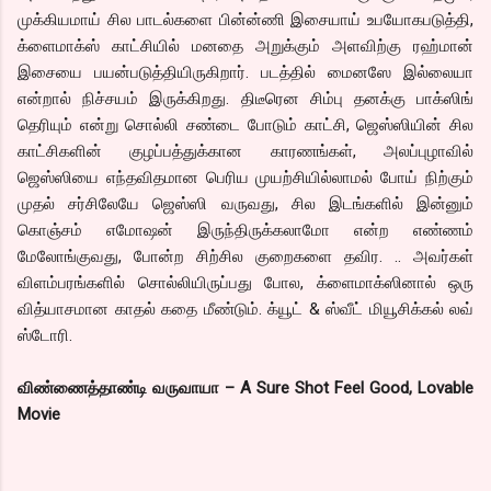
முக்கியமாய் சில பாடல்களை பின்ன்ணி இசையாய் உபயோகபடுத்தி,
க்ளைமாக்ஸ் காட்சியில் மனதை அறுக்கும் அளவிற்கு ரஹ்மான்
இசையை பயன்படுத்தியிருகிறார். படத்தில் மைனஸே இல்லையா
என்றால் நிச்சயம் இருக்கிறது. திடீரென சிம்பு தனக்கு பாக்ஸிங்
தெரியும் என்று சொல்லி சண்டை போடும் காட்சி, ஜெஸ்ஸியின் சில
காட்சிகளின் குழப்பத்துக்கான காரணங்கள், அலப்புழாவில்
ஜெஸ்ஸியை எந்தவிதமான பெரிய முயற்சியில்லாமல் போய் நிற்கும்
முதல் சர்சிலேயே ஜெஸ்ஸி வருவது, சில இடங்களில் இன்னும்
கொஞ்சம் எமோஷன் இருந்திருக்கலாமோ என்ற எண்ணம்
மேலோங்குவது, போன்ற சிற்சில குறைகளை தவிர. .. அவர்கள்
விளம்பரங்களில் சொல்லியிருப்பது போல, க்ளைமாக்ஸினால் ஒரு
வித்யாசமான காதல் கதை மீண்டும். க்யூட் & ஸ்வீட் மியூசிக்கல் லவ்
ஸ்டோரி.
விண்ணைத்தாண்டி வருவாயா – A Sure Shot Feel Good, Lovable
Movie