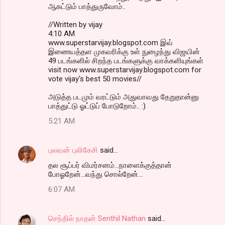
ஆகட்டும் பாத்துருவோம்..
//Written by vijay
4:10 AM
www.superstarvijay.blogspot.com இவ்
இணையத்தள முகவரிக்கு உள் நுழைந்து விஜயின்
49 படங்களில் சிறந்த படங்களுக்கு வாக்களியுங்கள்
visit now www.superstarvijay.blogspot.com for
vote vijay's best 50 movies//
அடுத்த படமும் வரட்டும் அதுவாவது தேறுதான்னு
பாத்துட்டு ஓட்டுப் போடுறோம்.. :)
5:21 AM
புலவன் புலிகேசி
said…
தல சூப்பர் விமர்சனம்...நாளைக்குத்தான்
போஓறேன்...வந்து சொல்றேன்...
6:07 AM
செந்தில் நாதன் Senthil Nathan
said…