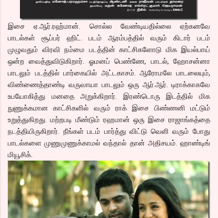
இசை ஏ.ஆர்.ரஹ்மான். சொல்ல வேண்டியதில்லை ஏற்கனவே
பாடல்கள் சூப்பர் ஹிட். படம் ஆரம்பத்தில் வரும் கிடார் படம்
முழுவதும் விரவி நம்மை படத்தின் காட்சிகளோடு மிக இயல்பாய்
ஒன்ற வைத்துவிடுகிறார். ஓமனப் பெண்ணே, பாடல், ஹோசன்னா
பாடலும் படத்தில் பார்கையில் அட்டகாசம். ஆரோமலே பாடலையும்,
விண்ணைத்தாண்டி வருவாயா பாடலும் ஒரு ஆர்.ஆர். டிராக்காகவே
உபயோகித்து மனதை அறுக்கிறார். இரண்டொரு இடத்தில் மிக
நுணுக்கமான காட்சிகளில் வரும் ராக் இசை பிண்ணனி மட்டும்
உறுத்துகிறது. மற்றபடி மீண்டும் ரஹமான் ஒரு இசை ராஜாங்கத்தை
நடத்தியிருகிறார். நீங்கள் படம் பார்த்து விட்டு வெளி வரும் போது
பாடல்களை முணுமுணுக்காமல் வந்தால் தான் அதிசயம். ஹாண்டிங்
மியூசிக்.