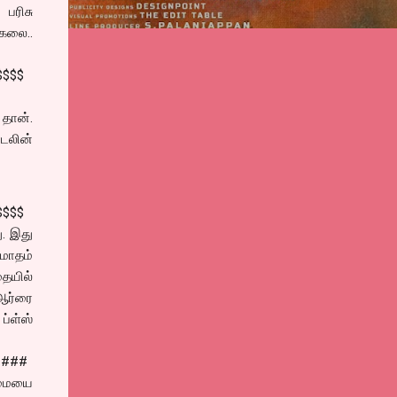
பரிசு
்கலை..
$$$$
 தான்.
ாடலின்
$$$$
ு. இது
 மாதம்
ையில்
ஆர்ரை
ப்ள்ஸ்
####
ிறமையை