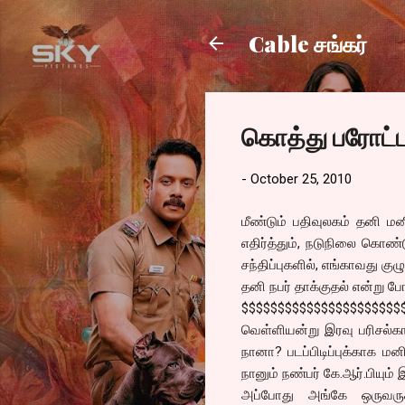
Cable சங்கர்
கொத்து பரோட்
-
October 25, 2010
மீண்டும் பதிவுலகம் தனி ம
எதிர்த்தும், நடுநிலை கொண்ட
சந்திப்புகளில், எங்காவது க
தனி நபர் தாக்குதல் என்று போ
$$$$$$$$$$$$$$$$$$$$$$
வெள்ளியன்று இரவு பரிசல்கார
நானா? படப்பிடிப்புக்காக மனி
நானும் நண்பர் கே.ஆர்.பியும்
அப்போது அங்கே ஒருவருக்க