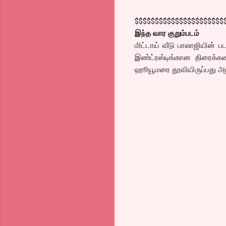
$$$$$$$$$$$$$$$$$$$$$$
இந்த வார குறும்படம்
மிட்டாய் வீடு பாலாஜியின்
இண்ட்ரஸ்டிங்கான திரைக்கத
ஹூயூமரை தூவியிருப்பது அழக