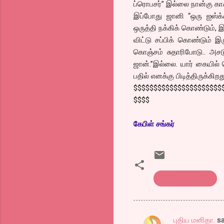
ப்ரொபசர்” இல்லை நான்கு காக்
இப்போது ஜானி “ஒரு ஐஸ்க்க
ஒருத்தி நக்கிக் கொண்டும்,
விட்டு சப்பிக் கொண்டும் இ
கொஞ்சம் சுதாரிபோடு.. அசட
ஜான்.”இல்லை. யார் கையில் 
பதில் எனக்கு பிடித்திருக்கிற
$$$$$$$$$$$$$$$$$$$$$$
$$$$
கேபிள் சங்கர்
கொத்து பரோட்டா
புதிய மனிதா.
sa