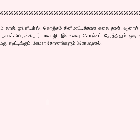
$$$$$$$$$$$$$$$$$$$$$$$$$$$$$$$$$$$$$$$$$$$$$$$$$$$$$$$$
 படம் தான். ஜூனியர்ஸ்.. கொஞ்சம் சினிமாட்டிக்கான கதை தான். ஆனா
ையாக்கியிருக்கிறார் பாலாஜி. இவ்வளவு கொஞ்சம் நேரத்திலும் ஒரு 
ு. எடிட்டிங்கும், கேமரா கோணங்களும் ப்ரொபஷனல்.