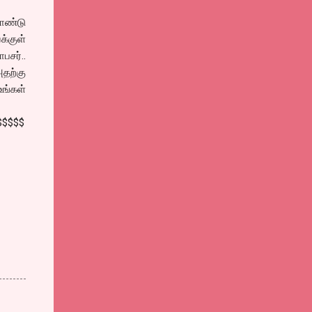
ொண்டு
க்குள்
பசர்..
தற்கு
உங்கள்
$$$$$