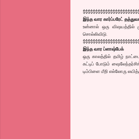
$$$$$$$$$$$$$$$$$$$$$$
இந்த வார கார்ப்பரேட் தத்துவ
உன்னால் ஒரு விஷயத்தில் ம
சொல்லிவிடு.
$$$$$$$$$$$$$$$$$$$$$$
இந்த வார ப்ளாஷ்பேக்
ஒரு காலத்தில் தமிழ் நாட்
கட்டிப் போடும் ஷைலேந்தர்சி
டிம்பிளை மீறி எல்லோரு லயித்