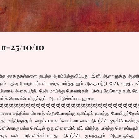
Skip to main content
டா-25/10/10
னித தாக்குதல்களை நடத்த ஆரம்பித்துவிட்டது. இனி ஆளாளுக்கு ஆதரித
ும் பதிவு போடுவார்கள். எங்கு பார்த்தாலும் அதை பற்றி பேசி, எழுதி, ட
ுழுமினால் அதை பற்றி பேசி மாய்ந்து போவார்கள். பின்பு வேறொரு நபர், 
ய்க் கொண்டேயிருக்கும். அட விடுங்கப்பா.. லூசுல..
$$$$$$$$$$$$$$$$$$$$$$$$$$$$$$$$$$$$$$$$$$$$$$$$$$$$$$$$
னை சந்திக்க பிரசாத் ஸ்டூடியோவுக்கு ஷூட்டிங் முடித்து போயிருந்தேன்
தர் வந்திருந்தார். வழக்கமான ப்ளா..ப்ளா..வாக நிகழ்ச்சி ஓடிக்கொண்டிரு
 இன்னொரு பக்க செட்டில் ஒரு வினையில் ஷீட் விரித்து படுத்து கொண்டிருந
ு டிவி பரிசளிக்கப்பட்டது. நிகழ்ச்சி முடிந்ததும் அஹா..ஓஹே 