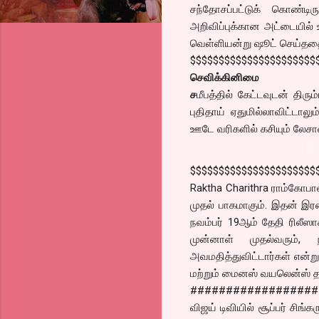
சந்தோசப்பட்டுக் கொண்டி
அறிவிப்புக்கான அட்டையில் 
வெள்ளியன்று ஷூட் செய்ததை
$$$$$$$$$$$$$$$$$$$$$$
செவிக்கினிமை
ச
மீபத்தில் கேட்டவுடன் திரு
புதிதாய் ஏதுமில்லாவிட்டால
ஊடே வரிகளில் கசியும் லேசான
$$$$$$$$$$$$$$$$$$$$$$
Raktha Charithra ராம்கோபால
முதல் பாகமாகும். இதன் இரண
நவம்பர் 19ஆம் தேதி ரிலீஸ
முன்னாள் முதல்வரும், 
அவமதித்துவிட்டார்கள் என்று
மற்றும் மைனஸ் வயலென்ஸ் தா
##################
விஜய் டிவியில் சூப்பர் சிங