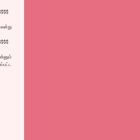
$$$$
என்று
$$$$
்னும்
ப்பட்ட