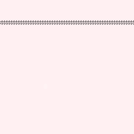
$$$$$$$$$$$$$$$$$$$$$$$$$$$$$$$$$$$$$$$$$$$$$$$$$$$$$$$$