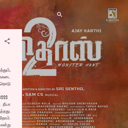
்தும்,
ீக்கடை
வேறொடு
$$$$
. நீயா
ந்தது.
்தோம்.
என்று