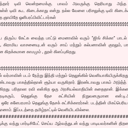
ருந்தார் டிவி வென்றமைக்கு. பாவம் அவருக்கு தெரியாது அந்த 
உள்ள் டிவி கூட கிடைக்காது என்று. நல்ல வேளை பரிசலுக்கு டிவி கிடைக
 ஞாயிறே ஒளிபரப்பிவிட்டார்கள்
$$$$$$$$$$$$$$$$$$$$$$$$$$$$$$$$$$$$$$$$$$$$$$$$$$$$$$$$
ம்ப திரும்ப கேட்க வைத்த பாட்டு மைனாவில் வரும் “ஜிங் சிக்கா” பாடல்
ும், கிராமிய வாசனையுடன் வரும் சாய் மற்றும் கல்பனாவின் குரலும், ப
 கிறக்கமான காமமும் , தூள் கிளப்புகிறது.
$$$$$$$$$$$$$$$$$$$$$$$$$$$$$$$$$$$$$$$$$$$$$$$$$$$$$$$$
் வர்மாவின் படம் நேற்று இந்தி மற்றும் தெலுங்கில் வெளியாகியிருக்கிறத
்டாவது பாகத்தில்தான் சூர்யா வருகிறார். இரண்டாவது பாகம் அடுத்த்
ாகிறது. பரிதாலா ரவி என்கிற ஒரு அரசியல்வாதியின் கதைதான். இக்கத
நடிகரும், தெலுங்கு தேச கட்சியின் நிறுவனருமான என்.டி.
 ஒரே களேபரமாம் தெலுங்கு தேசக் கட்சிக்காரர்கள். படத்தின் மிகப்பெரிய 
னாம். இப்படத்தை தமிழ்நாட்டில் வெளியிடவில்லை.
############################################
்கருக்கு வந்து பார்டிசிபேட் செய்ய ஆர்வத்துடன் வந்து பாடியவர்களின் த