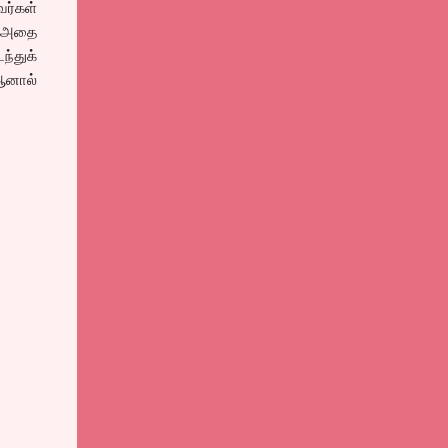
வர்கள்
். அதை
்துக்
ஆனால்