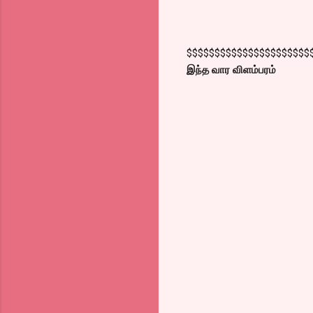
$$$$$$$$$$$$$$$$$$$$$$
இந்த வார விளம்பரம்