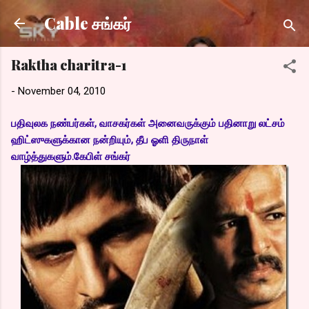
Skip to main content
Cable சங்கர்
Raktha charitra-1
-
November 04, 2010
பதிவுலக நண்பர்கள், வாசகர்கள் அனைவருக்கும் பதினாறு லட்சம்
ஹிட்ஸுகளுக்கான நன்றியும், தீப ஓளி திருநாள்
வாழ்த்துகளும்.கேபிள் சங்கர்