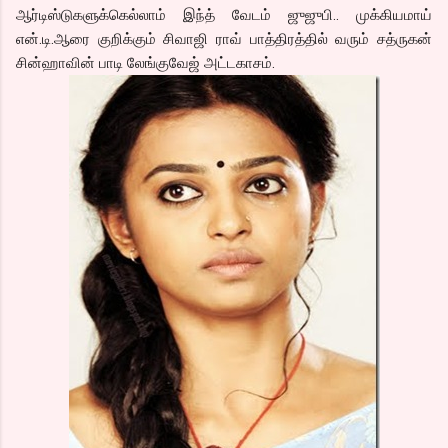
ஆர்டிஸ்டுகளுக்கெல்லாம் இந்த் வேடம் ஜுஜுபி.. முக்கியமாய்
என்.டி.ஆரை குறிக்கும் சிவாஜி ராவ் பாத்திரத்தில் வரும் சத்ருகன்
சின்ஹாவின் பாடி லேங்குவேஜ் அட்டகாசம்.