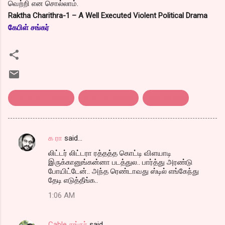
வெற்றி என சொல்லாம்.
Raktha Charithra-1 – A Well Executed Violent Political Drama
கேபிள் சங்கர்
telugu film review
திரை விமர்சனம்
ரத்த சரித்ரா
க ரா
said…
C
லிட்டர் லிட்டரா ரத்தத்த கொட்டி விளயாடி
o
இருக்கானுங்கன்னா படத்துல.. பார்த்து அரண்டு
m
போயிட்டேன்.. அந்த ரெண்டாவது ஸ்டில் எங்கேந்து
தேடி எடுத்தீங்க..
m
1:06 AM
e
n
Cable சங்கர்
said…