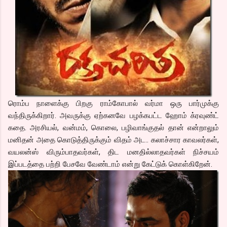
ரொம்ப நாளைக்கு பிறகு ராம்கோபால் வர்மா ஒரு பார்முக்கு
வந்திருக்கிறார். அவருக்கு ஏற்கனவே பழக்கபட்ட ஹோம் க்ரவுண்ட்
கதை. அரசியல், வன்மம், கொலை, பழிவாங்குதல் தான் என்றாலும்
மனிதன் அதை கொடுத்திருக்கும் விதம் அட.. கலாச்சார காவலர்கள்,
வயலன்ஸ் விரும்பாதவர்கள், திட மனதில்லாதவர்கள் நிச்சயம்
இப்படத்தை பற்றி பேசவே வேண்டாம் என்று கேட்டுக் கொள்கிறேன்.