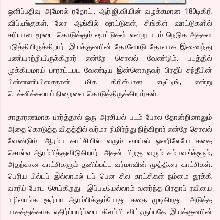
ஒளிப்பதிவு அமோல் ரதோட்.. ஆர்.ஜி.வியின் வழக்கமான 180டிகிரி
ஷிப்டிங்குகள், லோ ஆங்கில் ஷாட்டுகள், சிங்கிள் ஷாட்டுகளில்
சரியான மூடை கொடுக்கும் ஷாட்டுகள் என்று படம் நெடுக அதகள
படுத்தியிருக்கிறார். இயக்குனரின் தோளோடு தோளாக இணைந்து
பணியாற்றியிருக்கிறார் என்றே சொலல் வேண்டும். படத்தில்
முக்கியமாய் பாராட்டபட வேண்டிய இன்னொருவர் பிரதீப் சந்தீபின்
பின்னணியிசைதான். மிக கிரிஸ்பான எடிட்டிங், என்று
டெக்னிக்கலாய் நிறைவை கொடுத்திருக்கிறார்கள்.
சாதாரணமாக பார்த்தால் ஒரு அரசியல் படம் போல தோன்றினாலும்
அதை கொடுத்த விதத்தில் வர்மா நிமிர்ந்து நிற்கிறார் என்றே சொலல்
வேண்டும். ஆரம்ப காட்சியில் வரும் வாய்ஸ் ஓவரிலேயே கதை
சொல்ல ஆரம்பித்துவிடுகிறார். அதன் பிறகு வரும் சம்பவங்க்ளூம்,
அதற்கான காட்சிகளும் தனிப்பட்ட வர்மாவின் முத்திரை காட்சிகள்.
பெரிய பில்டப் இல்லாமல் டப் பென சில காட்சிகள் நம்மை தூக்கி
வாரிப் போட செய்கிறது. இப்படியெல்லாம் வளர்ந்த பிரதாப் ரவியை
பழிவாங்க சூர்யா ஆரம்பிக்கும்போது கதை முடிகிறது.. அடுத்த
பாகத்துக்காக எதிர்ப்பார்ப்பை கிளப்பி விட்டிருப்பதே இயக்குனரின்