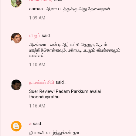
t
aamaa.. ஆனா படத்துக்கு அது தேவைதான்..
s
1:09 AM
விஜய்
said…
அண்ணா... என்.டி.ஆர் கட்சி தெலுகு தேசம்.
மாற்றிக்கொள்ளவும். மற்றபடி படமும் விமர்சனமும்
கலக்கல்.
1:10 AM
நாமக்கல் சிபி
said…
Suer Review! Padam Parkkum avalai
thoondugirathu
1:16 AM
a
said…
தீபாவளி வாழ்த்துக்கள் தல.........