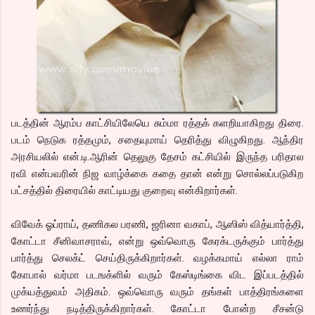
படத்தின் ஆரம்ப காட்சியிலேயெ சும்மா ரத்தக் களறியாகிறது திரை.
படம் நெடுக ரத்தமும், சதையுமாய் தெரித்து விழுகிறது. ஆந்திர
அரசியலில் என்.டி.ஆரின் தெலுகு தேசம் கட்சியில் இருந்த பரிதால
ரவி என்பவரின் நிஜ வாழ்க்கை கதை தான் என்று சொல்லப்படுகிற
பட்சத்தில் திரையில் காட்டியது குறைவு என்கிறார்கள்.
விவேக் ஓப்ராய், தணிகல பரணி, ஜரினா வகாப், ஆஸிஸ் வித்யார்த்தி,
கோட்டா சீனிவாசராவ், என்று ஒவ்வொரு கேரக்டருக்கும் பார்த்து
பார்த்து செலக்ட் செய்திருக்கிறார்கள். வழக்கமாய் எல்லா ராம்
கோபால் வர்மா படஙக்ளில் வரும் கேஸ்டிங்கை விட இப்படத்தில்
முக்யத்துவம் அதிகம். ஒவ்வொரு வரும் தங்கள் பாத்திரங்களை
உணர்ந்து நடித்திருக்கிறார்கள். கோட்டா போன்ற சீசன்டு