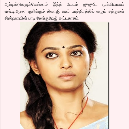
ஆர்டிஸ்டுகளுக்கெல்லாம் இந்த் வேடம் ஜுஜுபி.. முக்கியமாய்
என்.டி.ஆரை குறிக்கும் சிவாஜி ராவ் பாத்திரத்தில் வரும் சத்ருகன்
சின்ஹாவின் பாடி லேங்குவேஜ் அட்டகாசம்.