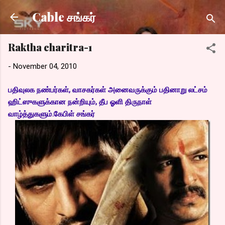
Skip to main content
Cable சங்கர்
Raktha charitra-1
-
November 04, 2010
பதிவுலக நண்பர்கள், வாசகர்கள் அனைவருக்கும் பதினாறு லட்சம்
ஹிட்ஸுகளுக்கான நன்றியும், தீப ஓளி திருநாள்
வாழ்த்துகளும்.கேபிள் சங்கர்