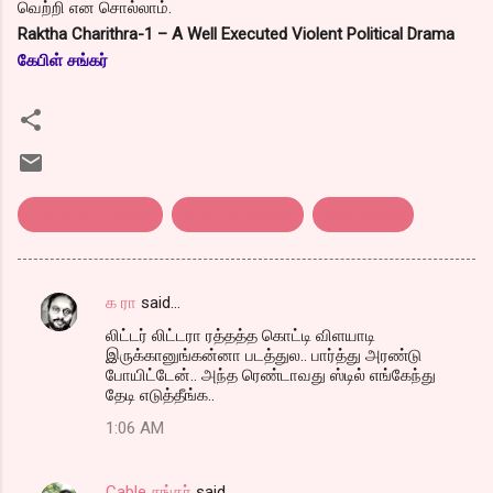
வெற்றி என சொல்லாம்.
Raktha Charithra-1 – A Well Executed Violent Political Drama
கேபிள் சங்கர்
telugu film review
திரை விமர்சனம்
ரத்த சரித்ரா
க ரா
said…
C
லிட்டர் லிட்டரா ரத்தத்த கொட்டி விளயாடி
o
இருக்கானுங்கன்னா படத்துல.. பார்த்து அரண்டு
m
போயிட்டேன்.. அந்த ரெண்டாவது ஸ்டில் எங்கேந்து
தேடி எடுத்தீங்க..
m
1:06 AM
e
n
Cable சங்கர்
said…