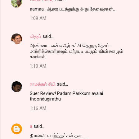
t
aamaa.. ஆனா படத்துக்கு அது தேவைதான்..
s
1:09 AM
விஜய்
said…
அண்ணா... என்.டி.ஆர் கட்சி தெலுகு தேசம்.
மாற்றிக்கொள்ளவும். மற்றபடி படமும் விமர்சனமும்
கலக்கல்.
1:10 AM
நாமக்கல் சிபி
said…
Suer Review! Padam Parkkum avalai
thoondugirathu
1:16 AM
a
said…
தீபாவளி வாழ்த்துக்கள் தல.........