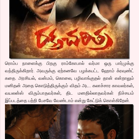
ரொம்ப நாளைக்கு பிறகு ராம்கோபால் வர்மா ஒரு பார்முக்கு
வந்திருக்கிறார். அவருக்கு ஏற்கனவே பழக்கபட்ட ஹோம் க்ரவுண்ட்
கதை. அரசியல், வன்மம், கொலை, பழிவாங்குதல் தான் என்றாலும்
மனிதன் அதை கொடுத்திருக்கும் விதம் அட.. கலாச்சார காவலர்கள்,
வயலன்ஸ் விரும்பாதவர்கள், திட மனதில்லாதவர்கள் நிச்சயம்
இப்படத்தை பற்றி பேசவே வேண்டாம் என்று கேட்டுக் கொள்கிறேன்.