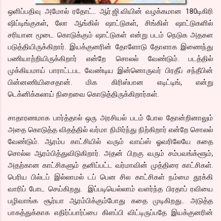
ஒளிப்பதிவு அமோல் ரதோட்.. ஆர்.ஜி.வியின் வழக்கமான 180டிகிரி
ஷிப்டிங்குகள், லோ ஆங்கில் ஷாட்டுகள், சிங்கிள் ஷாட்டுகளில்
சரியான மூடை கொடுக்கும் ஷாட்டுகள் என்று படம் நெடுக அதகள
படுத்தியிருக்கிறார். இயக்குனரின் தோளோடு தோளாக இணைந்து
பணியாற்றியிருக்கிறார் என்றே சொலல் வேண்டும். படத்தில்
முக்கியமாய் பாராட்டபட வேண்டிய இன்னொருவர் பிரதீப் சந்தீபின்
பின்னணியிசைதான். மிக கிரிஸ்பான எடிட்டிங், என்று
டெக்னிக்கலாய் நிறைவை கொடுத்திருக்கிறார்கள்.
சாதாரணமாக பார்த்தால் ஒரு அரசியல் படம் போல தோன்றினாலும்
அதை கொடுத்த விதத்தில் வர்மா நிமிர்ந்து நிற்கிறார் என்றே சொலல்
வேண்டும். ஆரம்ப காட்சியில் வரும் வாய்ஸ் ஓவரிலேயே கதை
சொல்ல ஆரம்பித்துவிடுகிறார். அதன் பிறகு வரும் சம்பவங்க்ளூம்,
அதற்கான காட்சிகளும் தனிப்பட்ட வர்மாவின் முத்திரை காட்சிகள்.
பெரிய பில்டப் இல்லாமல் டப் பென சில காட்சிகள் நம்மை தூக்கி
வாரிப் போட செய்கிறது. இப்படியெல்லாம் வளர்ந்த பிரதாப் ரவியை
பழிவாங்க சூர்யா ஆரம்பிக்கும்போது கதை முடிகிறது.. அடுத்த
பாகத்துக்காக எதிர்ப்பார்ப்பை கிளப்பி விட்டிருப்பதே இயக்குனரின்