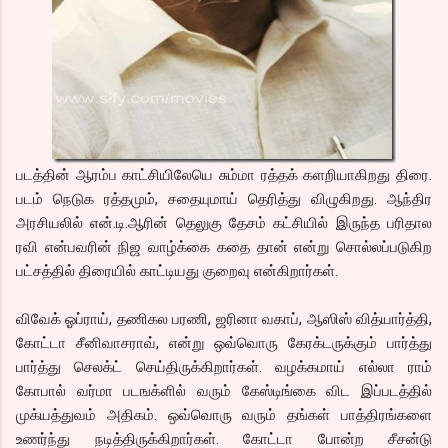
படத்தின் ஆரம்ப காட்சியிலேயெ சும்மா ரத்தக் களறியாகிறது திரை.
படம் நெடுக ரத்தமும், சதையுமாய் தெரித்து விழுகிறது. ஆந்திர
அரசியலில் என்.டி.ஆரின் தெலுகு தேசம் கட்சியில் இருந்த பரிதால
ரவி என்பவரின் நிஜ வாழ்க்கை கதை தான் என்று சொல்லப்படுகிற
பட்சத்தில் திரையில் காட்டியது குறைவு என்கிறார்கள்.
விவேக் ஓப்ராய், தணிகல பரணி, ஜரினா வகாப், ஆஸிஸ் வித்யார்த்தி,
கோட்டா சீனிவாசராவ், என்று ஒவ்வொரு கேரக்டருக்கும் பார்த்து
பார்த்து செலக்ட் செய்திருக்கிறார்கள். வழக்கமாய் எல்லா ராம்
கோபால் வர்மா படஙக்ளில் வரும் கேஸ்டிங்கை விட இப்படத்தில்
முக்யத்துவம் அதிகம். ஒவ்வொரு வரும் தங்கள் பாத்திரங்களை
உணர்ந்து நடித்திருக்கிறார்கள். கோட்டா போன்ற சீசன்டு