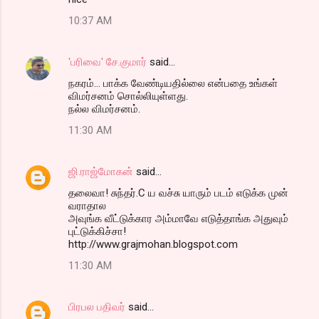
10:37 AM
'பரிவை' சே.குமார்
said…
நகரம்... பாக்க வேண்டியதில்லை என்பதை உங்கள்
விமர்சனம் சொல்லியுள்ளது.
நல்ல விமர்சனம்.
11:30 AM
ஜி.ராஜ்மோகன்
said…
தலைவா! சுந்தர்.C ய வச்சு யாரும் படம் எடுக்க முன்
வராதால
அவுங்க வீட்டுக்கார அம்மாவே எடுத்தாங்க அதுவும்
புட்டுக்கிச்சா!
http://www.grajmohan.blogspot.com
11:30 AM
பிரபல பதிவர்
said…