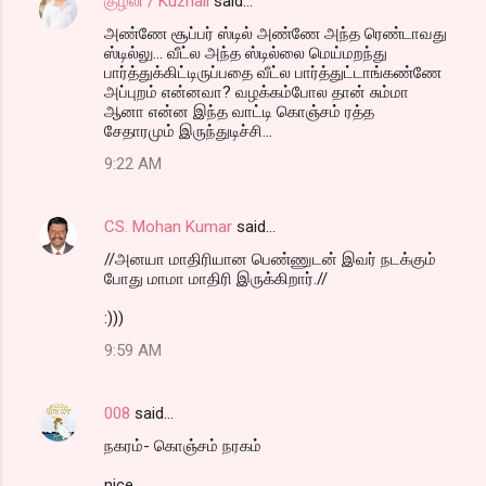
குழலி / Kuzhali
said…
அண்ணே சூப்பர் ஸ்டில் அண்ணே அந்த ரெண்டாவது
ஸ்டில்லு... வீட்ல அந்த ஸ்டில்லை மெய்மறந்து
பார்த்துக்கிட்டிருப்பதை வீட்ல பார்த்துட்டாங்கண்ணே
அப்புறம் என்னவா? வழக்கம்போல தான் சும்மா
ஆனா என்ன இந்த வாட்டி கொஞ்சம் ரத்த
சேதாரமும் இருந்துடிச்சி...
9:22 AM
CS. Mohan Kumar
said…
//அனயா மாதிரியான பெண்ணுடன் இவர் நடக்கும்
போது மாமா மாதிரி இருக்கிறார்.//
:)))
9:59 AM
008
said…
நகரம்- கொஞ்சம் நரகம்
nice