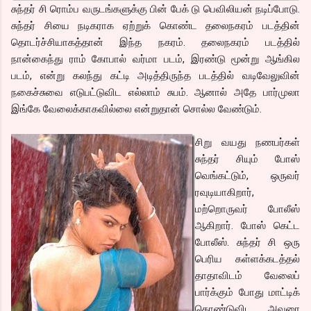
சுந்தர் சி ரொம்ப வருடங்களுக்கு பின் பேக் டு பெவிலியன் நடிப்போடு.
சுந்தர் சியை நடிகராக ஏற்றுக் கொண்ட தலைநகரம் படத்தின்
தொடர்ச்சியாகத்தான் இந்த நகரம். தலைநகரம் படத்தில்
நான்கைந்து ராம் கோபால் வர்மா படம், இரண்டு மூன்று ஆங்கில
படம், என்று கலந்து கட்டி அடித்திருந்த படத்தில் வடிவேலுவின்
நகைச்சுவை எடுபட்டுவிட எல்லாம் சுபம். ஆனால் அதே பார்முலா
இங்கே வேலைக்காகவில்லை என்றுதான் சொல்ல வேண்டும்.
சிறு வயது நணபர்கள்
சுந்தர் சியும் போஸ்
வெங்கட்டும், ஒருவர்
ரவுடியாகிறார்,
மற்றொருவர் போலீஸ்
ஆகிறார். போஸ் கெட்ட
போலீஸ். சுந்தர் சி ஒரு
பெரிய கள்ளக்கடத்தல்
தாதாவிடம் வேலைப்
பார்க்கும் போது மாட்டிக்
கொண்டுவிட, அவரை