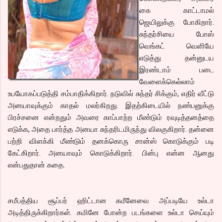
கை காட்டாமல்
ஜெயிலுக்கு போகிறார்.
சுந்தர்சியை போஸ்
வெங்கட் வெளியே
எடுத்து தன்னுடய
இரண்டாம் படை
வேளைக்கெல்லாம்
உபயோகப்படுத்தி சம்பாதிக்கிறார். நடுவில் சுந்தர் சிக்கும், எதிர் வீட்டு
அனயாவுக்கும் காதல் மலர்கிறது. இதற்கிடையில் நண்பனுக்கு
பிரச்சனை என்றதும் அவரை காப்பாற்ற மீண்டும் ரவுடித்தனத்தை
எடுக்க, அதை பார்த்த அனயா சுந்தரிடமிருந்து விலகுகிறார். தன்னை
பற்றி விளக்கி மீண்டும் தனக்கொரு சான்ஸ் கொடுக்கும் படி
கேட்கிறார். அனயாவும் கொடுக்கிறார். பின்பு என்ன ஆனது
என்பதுதான் கதை.
சமீபத்திய சூப்பர் ஹிட்டான கமீனேவை அப்படியே உல்டா
அடித்திருக்கிறார்கள். கமினே போன்ற படங்களை உல்டா செய்யும்