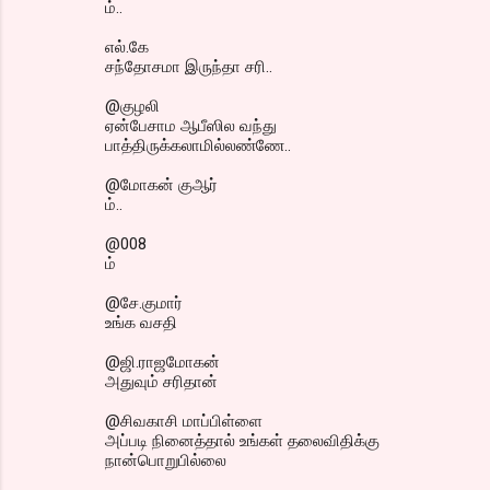
ம்..
எல்.கே
சந்தோசமா இருந்தா சரி..
@குழலி
ஏன்பேசாம ஆபீஸில வந்து
பாத்திருக்கலாமில்லண்ணே..
@மோகன் குஆர்
ம்..
@008
ம்
@சே.குமார்
உங்க வசதி
@ஜி.ராஜமோகன்
அதுவும் சரிதான்
@சிவகாசி மாப்பிள்ளை
அப்படி நினைத்தால் உங்கள் தலைவிதிக்கு
நான்பொறுபில்லை