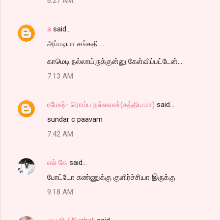
6:27 AM
a
said…
அப்படியா சங்கதி.....
காமெடி நல்லாய்ருக்குன்னு கேள்விப்பட்டேன்...
7:13 AM
ரமேஷ்- ரொம்ப நல்லவன்(சத்தியமா)
said…
sundar c paavam
7:42 AM
எல் கே
said…
போட்டோ கண்ணுக்கு குளிர்ச்சியா இருக்கு
9:18 AM