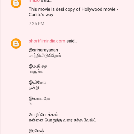
maxo
said…
This movie is desi copy of Hollywood movie -
Carlito's way
7:25 PM
shortfilmindia.com
said…
@srinarayanan
மாற்றிவிடுகிறேன்
@ம.தி.சுத
பாருங்க
@வினோ
நன்றி
@கனவரோ
ம்..
2வழிப்போக்கன்
என்னை பொறுத்த வரை சுத்த வேஸ்ட்
@ரமேஷ்