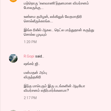
மற்றொரு 'களவாணி'த்தனமான விமர்சனம்
போலருக்கு....
உண்மை தமிழன், லக்கிலுக் வேறமாதிரி
சொல்லீருக்காங்க....
இங்க ரிலீஸ் ஆகல... நெட்ல பாத்துதான் கருத்து
சொல்ல முடியும்
1:20 PM
R.Gopi
said…
ஷங்கர் ஜி..
மன்மதன் அம்பு
விருத்தகிரி
இந்த மாபெரும் இரு படங்களின் ஆடியோ
விமர்சனம் எதிர்பார்க்கலாமா?
2:17 PM