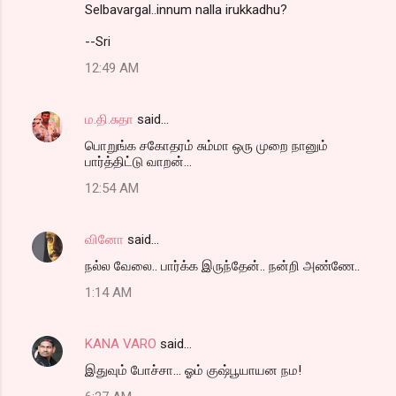
m
Selbavargal..innum nalla irukkadhu?
m
--Sri
e
12:49 AM
n
t
ம.தி.சுதா
said…
s
பொறுங்க சகோதரம் சும்மா ஒரு முறை நானும்
பார்த்திட்டு வாறன்...
12:54 AM
வினோ
said…
நல்ல வேலை.. பார்க்க இருந்தேன்.. நன்றி அண்ணே..
1:14 AM
KANA VARO
said…
இதுவும் போச்சா... ஓம் குஷ்பூயாயன நம!