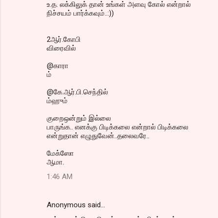
உ.த. லக்கிலுக் தான் உங்கள் அளவு கோல் என்றால்
நிச்சயம் பார்க்கவும்..:))
2ஆர்.கோபி
விரைவில்
@காரா
ம்
@கே.ஆர்.பி.செந்தில்
ம்ஹும்
குறைஒன்றும் இல்லை
பாருங்க.. எனக்கு பிடிக்கலை என்றால் பிடிக்கலை
என்றுதான் எழுதுவேன்..தலைவரே..
மேக்ஸோ
ஆமா.
1:46 AM
Anonymous said…