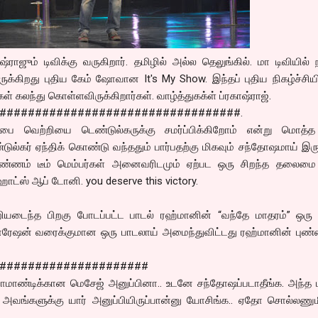
்ராஜும் டிவிக்கு வருகிறார். தமிழில் அல்ல தெலுங்கில். மா டிவியில
ருக்கிறது புதிய கேம் ஷோவான It's My Show. இந்தப் புதிய நிகழ்ச்சிய
ள் கலந்து கொள்ளவிருக்கிறார்கள். வாழ்த்துகக்ள் ப்ரகாஷ்ராஜ்.
##################################.
பை வெற்றியை டெண்டுல்கருக்கு சமர்ப்பிக்கிறோம் என்று மொத்த
்கர் ஏந்திக் கொண்டு வந்ததும் பார்பதற்கு மிகவும் சந்தோஷமாய் இரு
எண்ணம் டீம் மெம்பர்கள் அனைவரிடமும் ஏற்பட ஒரு சிறந்த தலைமை
ாட்ஸ் ஆப் டோனி. you deserve this victory.
டைந்த பிறகு போடப்பட்ட பாடல் ரஹ்மானின் “வந்தே மாதரம்” ஒரு ப
ேஷன் வரைக்குமான ஒரு பாடலாய் அமைந்துவிட்டது ரஹ்மானின் புண்
#####################
ரொமாண்டிக்கான மெசேஜ் அனுப்பினா.. உடனே சந்தோஷப்படாதீங்க. அந்த 
ங்களுக்கு யார் அனுப்பியிருப்பான்னு யோசிங்க.. ஏதோ சொல்லணும