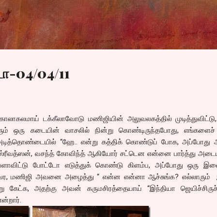
Skip to main content
டா-04/04/11
கலமாய் டக்கீலாவோடு மணிஜியின் அலுவலகத்தில் முடித்துவிட்டு,
ும் ஒரு கடையின் வாசலில் நின்று கொண்டிருந்தபோது, எங்களைச் ச
டித்தொண்டையில் “ஹே.. என்று கத்திக் கொண்டுப் போக, அப்போது 
்ரீவத்ஸன், வசந்த் கோவிந்த் ஆகியோர் சட்டென என்னை பார்த்து அடை
ளாவிட்டு போட்டோ எடுத்துக் கொண்டு கிளம்ப, அப்போது ஒரு இ
 வர, மணிஜி அவனை அழைத்து “ என்ன என்னா ஆச்சுங்க? எல்லாரும் இ
று கேட்க, அதற்கு அவன் கருமசிரத்தையாய் “இந்தியா ஜெயிச்சிருச்ச
ன்றார்.