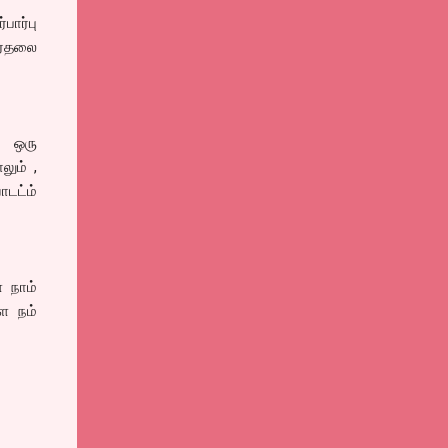
பார்பு
ிர்தலை
ல் ஒரு
ும் ,
டட்ம்
ை நாம்
ை நம்