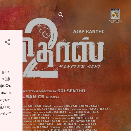
 நான்
ுற்றி
அங்கே
யாளம்
ளைஞன்
ப்படி
ுங்க”