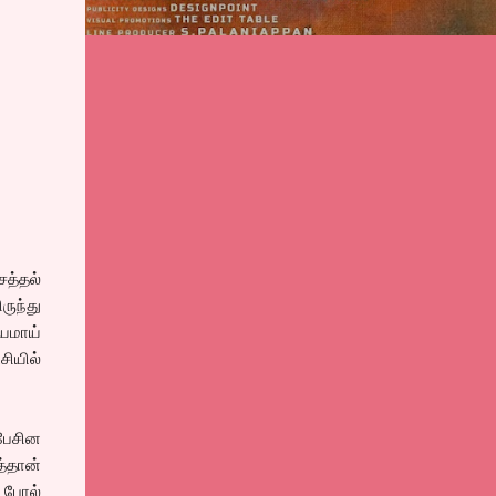
த்தல்
ருந்து
சயமாய்
சியில்
பேசின
த்தான்
ே போல்