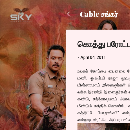
Cable சங்கர்
கொத்து பரோட்
-
April 04, 2011
உலகக் கோப்பை பைனலை கோலா
மணி, ஓ.ஆர்.பி ராஜா மூவர
மின்சாரமாய் இளைஞர்கள் அ
வந்த இரண்டு இளைஞர்கள் ஸ
கண்டு, சந்தோஷமாய் அளவ
மீண்டும் கத்திக் கொண்டே
கத்திட்டே போறாங்க?” என்
என்றவுடன், “ அட அப்படியா” எ