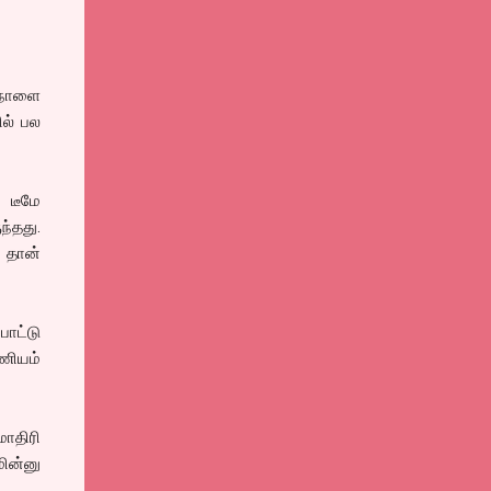
் நாளை
ில் பல
 டீமே
ந்தது.
 தான்
ாட்டு
ணியம்
மாதிரி
ின்னு