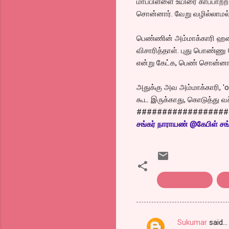
மாப்பிள்ளை உயிரை காப்பாற்
சொன்னார். வேறு வழில்லாமல்
பெண்ணின் அம்மாக்காரி ஹன
விசாரித்தாள். புது பொண்ணு
என்று கேட்க, பெண் சொன்னாள்
அதுக்கு அவ அம்மாக்காரி, '
கூட இருக்காது, கொடுத்து வச
##################
சங்கர் நாராயண் @கேபிள் சங்
Kothu parotta
க
Sukumar
said…
C