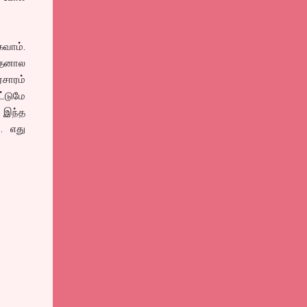
கவாம்.
அதனால
ரசாரம்
ட்டுமே
 இந்த
. எது