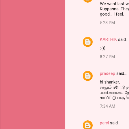
We went last w
Kuppanna. They t
good... I feel.
5:28 PM
KARTHIK
said…
:-))
8:27 PM
pradeep
said…
hi shanker,
நானும் ஈரோடு தா
பணி.உணவை தேடி 
சாப்பிட்டு பாருங
7:34 AM
peryl
said…