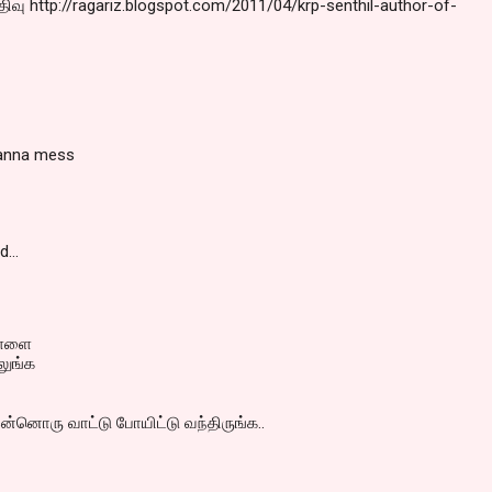
வு http://ragariz.blogspot.com/2011/04/krp-senthil-author-of-
panna mess
id…
ிள்ளை
்லுங்க
்னொரு வாட்டு போயிட்டு வந்திருங்க..