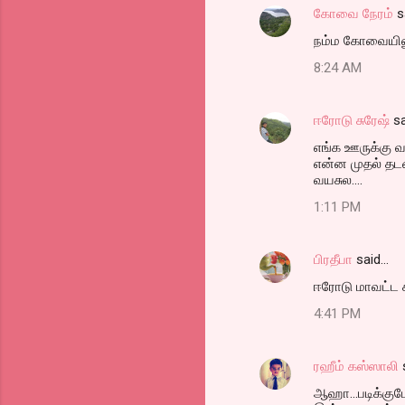
கோவை நேரம்
s
நம்ம கோவையிலும்
8:24 AM
ஈரோடு சுரேஷ்
sa
எங்க ஊருக்கு வ
என்ன முதல் தடவை
வயசுல....
1:11 PM
பிரதீபா
said…
ஈரோடு மாவட்ட 
4:41 PM
ரஹீம் கஸ்ஸாலி
ஆஹா...படிக்குப