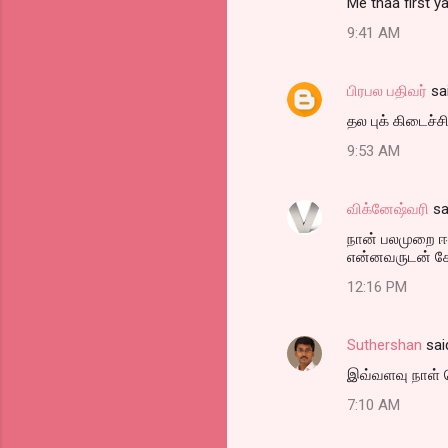
Me thaa first ya ..
o
9:41 AM
m
m
பிரபல பதிவர்
sa
e
தல புக் கிடைச்சிட
n
t
9:53 AM
s
விக்னேஷ்வரி
sa
நான் பலமுறை ஈ
என்னவருடன் சேர
12:16 PM
Suthershan
sai
இவ்வளவு நாள் 
7:10 AM