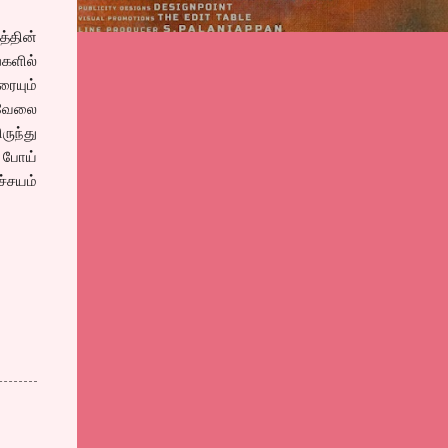
த்தின்
களில்
ையும்
றுவேலை
ருந்து
ு போய்
ச்சயம்