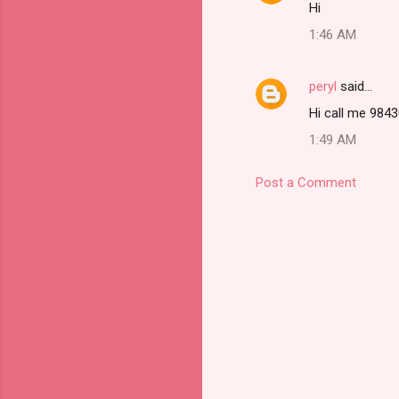
Hi
1:46 AM
peryl
said…
Hi call me 984
1:49 AM
Post a Comment