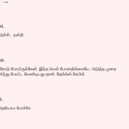
..,,,,
id…
ுச்சி... நன்றி
id…
ரோடு போயிருக்கேன். இந்த மெஸ் போனதில்லையே. அடுத்த முறை
்ந்து போய்ட வேண்டியது தான். தேங்க்ஸ் கேபிள்.
d…
தெரியாம போச்சே..