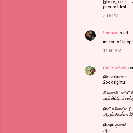
இன்றைய என் பதி
panam.html
5:15 PM
Shankar
said…
im fan of kup
11:50 AM
Cable சங்கர்
sa
@sivakumar
2ook rightu
சிவகாசி மாப்ப
படிச்சிட்டு சொல
@விக்னேஷ்வரி
அதுக்கென்ன இன
@அங்குசாமி
ஆமா