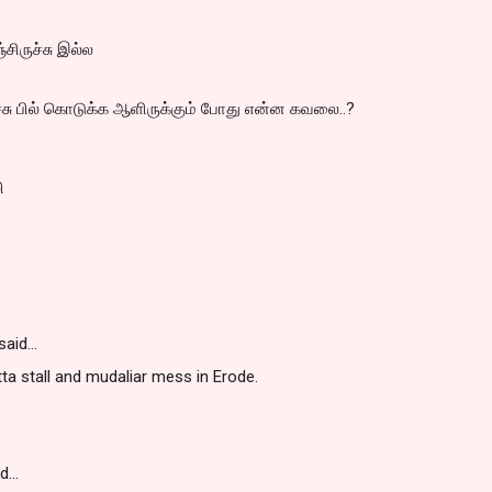
சிருச்சு இல்ல
்
ச்சு பில் கொடுக்க ஆளிருக்கும் போது என்ன கவலை..?
ி
said…
ta stall and mudaliar mess in Erode.
id…