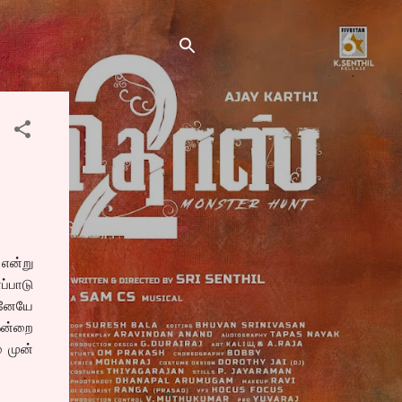
என்று
ப்பாடு
டனேயே
 ஒன்றை
் முன்