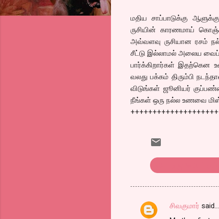
மதிய சாப்பாடுக்கு ஆளுக்கு
ருசியின் காரணமாய் கொஞ்ச
அவ்வளவு ருசியான ரசம் நல்
சீட்டு இல்லாமல் அலைய வைப்
பார்க்கிறார்கள் இதற்கென உள
வலது பக்கம் திரும்பி நடந்த
விடுங்கள் ஜூனியர் குப்பண்
நீங்கள் ஒரு நல்ல உணவை மிஸ்
++++++++++++++++++++
ஈரோடு ஜூனியர் குப
சிவகுமார்
said…
C