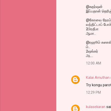
@சுதர்ஷன்
இப்பதான் தெரிஞ்
@கோவை நேரம
வந்திட்டாப் போ
2பிரதீபா
ஆமா..
@ரஹூம் கஸால
ம்..
2ஷங்கர்
அட..
12:00 AM
Kalai Amuthan
Try kongu parot
12:29 PM
kulasekaran
sa