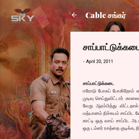
Cable சங்கர்
சாப்பாட்டுக்க
-
April 20, 2011
சாப்பாட்டுக்கடை
ஈரோடு போகப் போகிறோம் என
முடிவு செய்துவிட்டார். கால
வேறு ஆரம்பித்து விட்டதா
மத்யானம் நிச்சயம் சாப்பிட வ
காட்டி ஒரு வாய் சாப்பிட அட
ஒரு டம்ளர் ரசத்தை குடிக்க, 