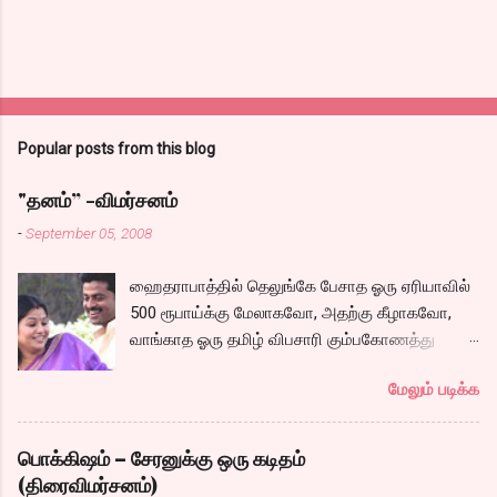
Popular posts from this blog
"தனம்” -விமர்சனம்
-
September 05, 2008
ஹைதராபாத்தில் தெலுங்கே பேசாத ஓரு ஏரியாவில்
500 ரூபாய்க்கு மேலாகவோ, அதற்கு கீழாகவோ,
வாங்காத ஓரு தமிழ் விபசாரி கும்பகோணத்து
அக்ரஹாரத்தின் வீட்டில் மருமகளாக
மேலும் படிக்க
வாழ்கைபடுகிறாள். அவளுடய வாழ்கை எப்படி
அமைந்தது? என்ற ஓரு நல்ல லைனை , சங்கீதா
தன்னுடய இடுப்பை சுழற்றி, சுழற்றி நடப்பதை போல்
பொக்கிஷம் – சேரனுக்கு ஒரு கடிதம்
சும்மா, சுத்தி, சுத்தி குழப்பி, நம்பமுடியாத
(திரைவிமர்சனம்)