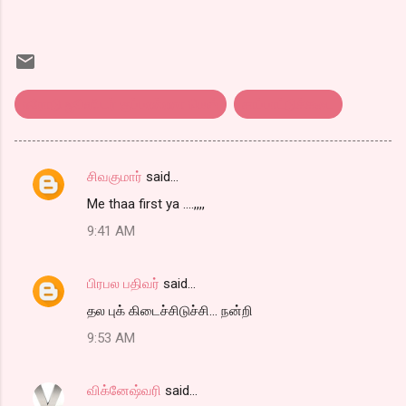
ஈரோடு ஜூனியர் குப்பண்ணா மெஸ்
சாப்பாட்டுக்கடை
சிவகுமார்
said…
C
Me thaa first ya ....,,,,
o
9:41 AM
m
m
பிரபல பதிவர்
said…
e
தல புக் கிடைச்சிடுச்சி... நன்றி
n
t
9:53 AM
s
விக்னேஷ்வரி
said…