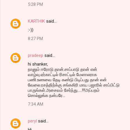
5:28 PM
KARTHIK
said…
:-))
8:27 PM
pradeep
said…
hi shanker,
நானும் ஈரோடு தான்.சாப்பாடு தான் என்
வாழ்வு.ஏர்காட்டில் ரிசாட்டில் மேளாலராக
பணி.உணவை தேடி கண்டு பிடிப்பது தான் என்
வேலை.ரசத்திற்க்கு சங்ககிரி மாய பஜாரில் சாப்பிட்டு
பாருங்கள்.அசைவம் சேர்ந்து.....!!!அப்பறம்
சொல்லுங்க நன்பரே...
7:34 AM
peryl
said…
Hi