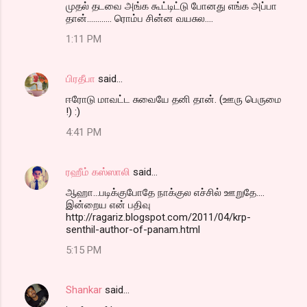
முதல் தடவை அங்க கூட்டிட்டு போனது எங்க அப்பா
தான்............ ரொம்ப சின்ன வயசுல....
1:11 PM
பிரதீபா
said…
ஈரோடு மாவட்ட சுவையே தனி தான். (ஊரு பெருமை
!) :)
4:41 PM
ரஹீம் கஸ்ஸாலி
said…
ஆஹா...படிக்குபோதே நாக்குல எச்சில் ஊறுதே....
இன்றைய என் பதிவு
http://ragariz.blogspot.com/2011/04/krp-
senthil-author-of-panam.html
5:15 PM
Shankar
said…