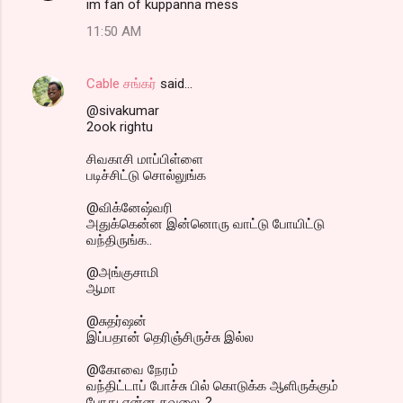
im fan of kuppanna mess
11:50 AM
Cable சங்கர்
said…
@sivakumar
2ook rightu
சிவகாசி மாப்பிள்ளை
படிச்சிட்டு சொல்லுங்க
@விக்னேஷ்வரி
அதுக்கென்ன இன்னொரு வாட்டு போயிட்டு
வந்திருங்க..
@அங்குசாமி
ஆமா
@சுதர்ஷன்
இப்பதான் தெரிஞ்சிருச்சு இல்ல
@கோவை நேரம்
வந்திட்டாப் போச்சு பில் கொடுக்க ஆளிருக்கும்
போது என்ன கவலை..?