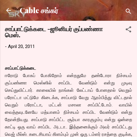
Skip to main content
Cable சங்கர்
சாப்பாட்டுக்கடை -ஜூனியர் குப்பண்ணா
மெஸ்.
-
April 20, 2011
சாப்பாட்டுக்கடை
ஈரோடு போகப் போகிறோம் என்றதுமே தண்டோரா நிச்சயம்
குப்பண்ணா மெஸ்ஸில் சாப்பிட வேண்டும் என்று முடிவு
செய்துவிட்டார். காலையில் நாங்கள் லேட்டாய் போனதால் வெறும்
பரோட்டா மட்டுமே கிடைக்க, சாப்பாடு வேறு ஆரம்பித்து விட்டதால்
வெறும் பரோட்டா, மட்டன் மசாலா சாப்பிட்டோம். வாயில்
வைத்தவுடனேயே மத்யானம் நிச்சயம் சாப்பிட வேண்டும் என்று
தோன்றியது. சாப்பாடு சாப்பிட்ட சூர்யா காரகுழம்பு என்று ஒன்றை
காட்டி ஒரு வாய் சாப்பிட அடடா.. இத்தனைக்கும் அவர் சாப்பிட்டது
வெஜ் மீல்ஸ். கடைசியாய் கிளம்பும் முன் ஒரு டம்ளர் ரசத்தை குடிக்க,