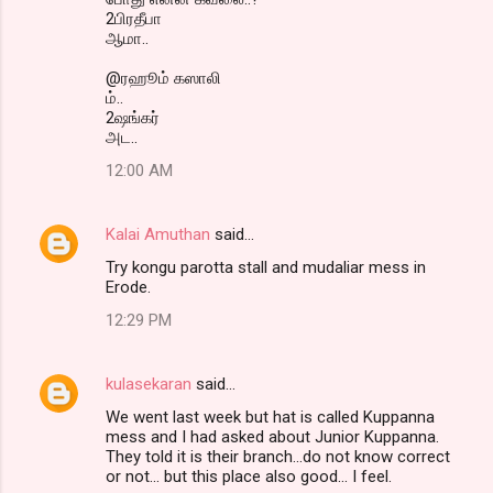
2பிரதீபா
ஆமா..
@ரஹூம் கஸாலி
ம்..
2ஷங்கர்
அட..
12:00 AM
Kalai Amuthan
said…
Try kongu parotta stall and mudaliar mess in
Erode.
12:29 PM
kulasekaran
said…
We went last week but hat is called Kuppanna
mess and I had asked about Junior Kuppanna.
They told it is their branch...do not know correct
or not... but this place also good... I feel.