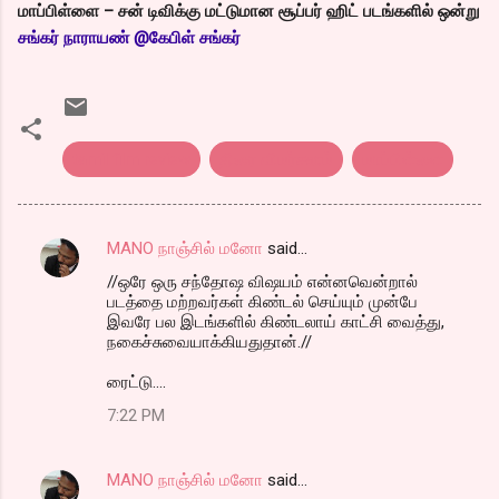
மாப்பிள்ளை – சன் டிவிக்கு மட்டுமான சூப்பர் ஹிட் படங்களில் ஒன்று
சங்கர் நாராயண் @கேபிள் சங்கர்
tamil film review
திரை விமர்சனம்
மாப்பிள்ளை
MANO நாஞ்சில் மனோ
said…
C
//ஒரே ஒரு சந்தோஷ விஷயம் என்னவென்றால்
o
படத்தை மற்றவர்கள் கிண்டல் செய்யும் முன்பே
m
இவரே பல இடங்களில் கிண்டலாய் காட்சி வைத்து,
நகைச்சுவையாக்கியதுதான்.//
m
ரைட்டு....
e
n
7:22 PM
t
s
MANO நாஞ்சில் மனோ
said…