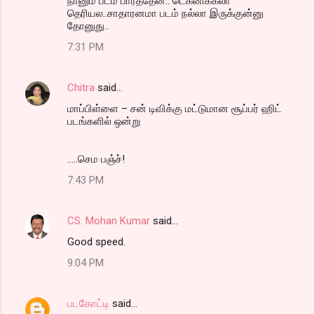
நானும் படம் பார்த்தேன்.. டெக்னிக்கலா
தெரியல..சாதாரனமா படம் நல்லா இருக்குன்னு
தோனுது..
7:31 PM
Chitra
said…
மாப்பிள்ளை – சன் டிவிக்கு மட்டுமான சூப்பர் ஹிட்
படங்களில் ஒன்று
.....செம பஞ்ச்!
7:43 PM
CS. Mohan Kumar
said…
Good speed.
9:04 PM
படகோட்டி
said…