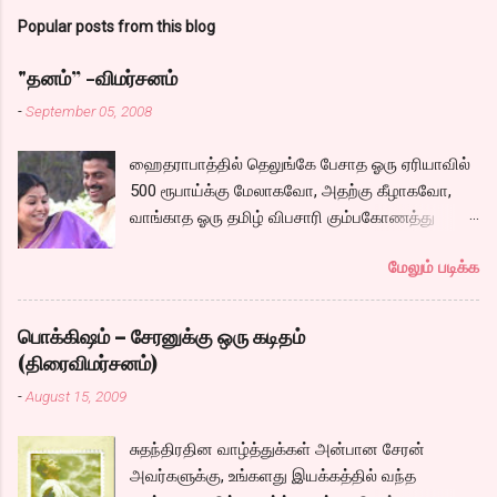
Popular posts from this blog
"தனம்” -விமர்சனம்
-
September 05, 2008
ஹைதராபாத்தில் தெலுங்கே பேசாத ஓரு ஏரியாவில்
500 ரூபாய்க்கு மேலாகவோ, அதற்கு கீழாகவோ,
வாங்காத ஓரு தமிழ் விபசாரி கும்பகோணத்து
அக்ரஹாரத்தின் வீட்டில் மருமகளாக
மேலும் படிக்க
வாழ்கைபடுகிறாள். அவளுடய வாழ்கை எப்படி
அமைந்தது? என்ற ஓரு நல்ல லைனை , சங்கீதா
தன்னுடய இடுப்பை சுழற்றி, சுழற்றி நடப்பதை போல்
பொக்கிஷம் – சேரனுக்கு ஒரு கடிதம்
சும்மா, சுத்தி, சுத்தி குழப்பி, நம்பமுடியாத
(திரைவிமர்சனம்)
திரைக்கதையால் சொதப்பி,சங்கீதாவை ஏதோ
-
August 15, 2009
ரஜினியை போல நினைத்து பில்டப் செய்வதும்,
அவரும் அதற்கு ஏற்றார் போல் ரஜினி பாஷா போல
சுதந்திரதின வாழ்த்துக்கள் அன்பான சேரன்
க்ளைமாக்ஸில் செய்வதும் கொஞ்சம் அல்ல
அவர்களுக்கு, உங்களது இயக்கத்தில் வந்த
ரொம்பவே ஓவர். ஓரு ஆச்சாரமான இளைஞன்