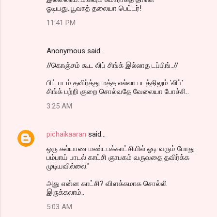
ஓடியது..பூவாத் தலையா பெட்டர்!
11:41 PM
Anonymous said…
//கொஞ்சம் கூட லிப் சிங்க் இல்லாத டப்பிங்..//
பிட் படம் தவிர்த்து மத்த எல்லா படத்திலும் 'லிப்'
சிங்க் பற்றி குறை சொல்வதே வேலையா போச்சி..
3:25 AM
pichaikaaran
said…
ஒரு கல்யாண மண்டபக்காட்சியில் ஓடி வரும் போது
பம்பாய் பாடல் காட்சி ஞாபகம் வருவதை தவிர்க்க
முடியவில்லை."
அது என்ன காட்சி? விளக்கமாக சொல்லி
இருக்கலாம்..
5:03 AM