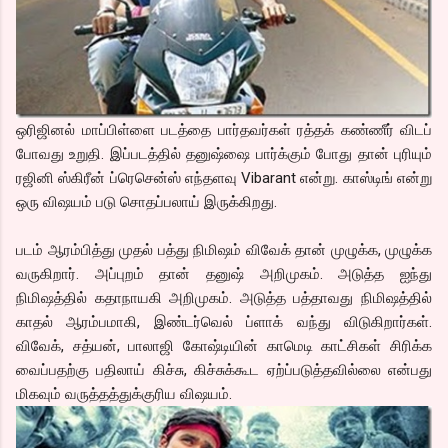
ஒரிஜினல் மாப்பிள்ளை படத்தை பார்தவர்கள் ரத்தக் கண்ணீர் விடப்
போவது உறுதி. இப்படத்தில் தனுஷ்ஷை பார்க்கும் போது தான் புரியும்
ரஜினி ஸ்கிரீன் ப்ரெசென்ஸ் எந்தளவு Vibarant என்று. காஸ்டிங் என்று
ஒரு விஷயம் படு சொதப்பலாய் இருக்கிறது.
படம் ஆரம்பித்து முதல் பத்து நிமிஷம் விவேக் தான் முழுக்க, முழுக்க
வருகிறார். அப்புறம் தான் தனுஷ் அறிமுகம். அடுத்த ஐந்து
நிமிஷத்தில் கதாநாயகி அறிமுகம். அடுத்த பத்தாவது நிமிஷத்தில்
காதல் ஆரம்பமாகி, இண்டர்வெல் ப்ளாக் வந்து விடுகிறார்கள்.
விவேக், சத்யன், பாலாஜி கோஷ்டியின் காமெடி காட்சிகள் சிரிக்க
வைப்பதற்கு பதிலாய் கிச்சு, கிச்சுக்கூட ஏற்ப்படுத்தவில்லை என்பது
மிகவும் வருத்தத்துக்குரிய விஷயம்.