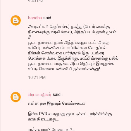
9:40 PM
bandhu
said…
//வரலட்சுமி ஜெய்சங்கர் நடித்த (பெயர் எனக்கு
நினைவுக்கு வரவில்லை), அந்தப் படம் தான் மூலம்.
//
பூவா தலையா தான் அந்த பழைய படம். அதை
கம்பேர் பண்ணினால் மாப்பிள்ளை சொதப்பல்.
நீங்கள் சொல்வதை பார்த்தால் இது பயங்கர
மொக்கை போல இருக்கிறது. மாப்பிள்ளைக்கு பதில்
பூவா தலையா பாருங்க. அப்ப தெரியும் இவனுங்க
எப்படி கொலை பண்ணியிருக்காங்கன்னு!
10:21 PM
பிரபல பதிவர்
said…
என்ன தல இதுவும் மொக்கையா
இங்க PVR ல எழுபது ரூபா டிக்கட். பார்க்கிங்க்கு
காசு கிடையாது....
பாக்கலாமா? வேணாமா?...