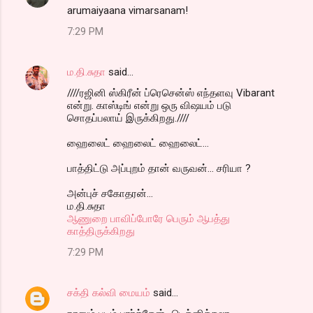
arumaiyaana vimarsanam!
7:29 PM
ம.தி.சுதா
said…
////ரஜினி ஸ்கிரீன் ப்ரெசென்ஸ் எந்தளவு Vibarant
என்று. காஸ்டிங் என்று ஒரு விஷயம் படு
சொதப்பலாய் இருக்கிறது.////
ஹைலைட் ஹைலைட் ஹைலைட்...
பாத்திட்டு அப்புறம் தான் வருவன்... சரியா ?
அன்புச் சகோதரன்...
ம.தி.சுதா
ஆணுறை பாவிப்போரே பெரும் ஆபத்து
காத்திருக்கிறது
7:29 PM
சக்தி கல்வி மையம்
said…