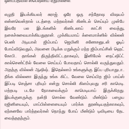
ஒளிப்பதிவில் ஸ்பெஷலாய் ஏதுமில்லை.
எழுதி இயக்கியவர் சுராஜ். ஒரே ஒரு சந்தோஷ விஷயம்
என்னவென்றால் படத்தை மற்றவர்கள் கிண்டல் செய்யும் முன்பே
இவரே பல இடங்களில் கிண்டலாய் காட்சி வைத்து,
நகைச்சுவையாக்கியதுதான். முக்கியமாய் க்ளைமாக்ஸில் வில்லன்
பெண் அடியாள் ஜிம்பாய் ஜெமினி கணேசனுடன் ஓடிப்
போய்விடுவதும், அவனை பிடிக்க மறுக்கும் மற்ற ஜிம்பாய்சின் ஹெட்
கோபி.. தாங்கள் திருந்திவிட்டதாகவும், இனிமேல் நைட்ஷிப்ட்
கால்செண்ட்ரில் வேலை செய்யப் போவதாய் சொல்லி வருந்துவதும்.
அதற்கு வில்லன் ஆஷிஷ்.. இதெல்லாம் உங்களுக்கு இப்ப புரியாதுடா..
நீங்க வில்லனா இருந்து உங்க கிட்ட வேலை செய்யிற ஜிம் பாய்ஸ்
இப்படி செஞ்சா புரியும் என்று சொல்லி கிளம்புவது சரி காமெடி.
மற்றபடி படமே நோகவைக்கும் காமெடியாய் இருக்கிறது.
இயக்குனருக்கு நன்றி சொல்ல வேண்டும். மீண்டும் பழைய
ரஜினியையும், மாப்பிள்ளையையும் பார்க்க தூண்டியதற்காகவும்,
ஏற்கனவே பார்த்தவர்கள் நொந்து போய் மீண்டும் டிவிடியை தேட
வைத்ததற்கும்.