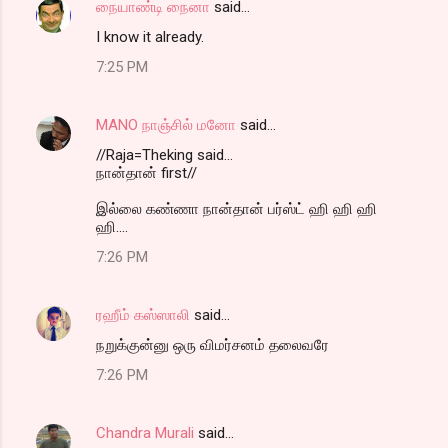
நையாண்டி நைனா
said…
I know it already.
7:25 PM
MANO நாஞ்சில் மனோ
said…
//Raja=Theking said...
நான்தான் first//
இல்லை கண்ணா நான்தான் பர்ஸ்ட் ஹி ஹி ஹி
ஹி....
7:26 PM
ரஹீம் கஸ்ஸாலி
said…
நறுக்குன்னு ஒரு விமர்சனம் தலைவரே
7:26 PM
Chandra Murali
said…