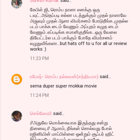
Suresh Kumar
said…
கேபிள் ஜி, ரொம்ப நாளா எனக்கு ஒரு
டவுட்..அதெப்படி எல்லா படத்துக்கும் முதல் நாளாவே
அதுவும் முதல் ஆளா விமர்சனம் போடுறீங்க..முதல்ல
படம் பாக்க டைம் வேணும்..அப்புறம் எழுத டைம்
வேணும்..எப்படிங்க சமாளிகுறீங்க...ஒரு வேலை
தியேட்டர்ல படம் பாக்கும் போதே விமர்சனம்
எழுதுவீங்களா...but hats off to u for all ur review
works :)
11:23 PM
ரமேஷ்- ரொம்ப நல்லவன்(சத்தியமா)
said…
sema duper super mokkai movie
11:24 PM
செங்கோவி
said…
//அதுவே மொக்கையாக இருந்தது என்று
நினைவு.// ஆமாம், நீங்கள் சொல்வது போல்
ரஜினியின் மாப்பிள்ளை ஒன்றும் சூப்பர் ஹிட்
இல்லையே..மிகவும் சுமாராகத் தானே