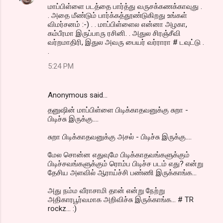
மாப்பிள்ளை படத்தை பார்த்து வருசக்கணக்காவுது .
. அதை மீண்டும் பார்க்கத்தூண்டுகிறது உங்கள்
விமர்சனம் :-) . . மாப்பிள்ளைல என்னா அழகா,
கம்பீரமா இருப்பாரு ரசினி. . அதுல சிரஞ்சீவி
வர்றமாதிரி, இதுல அவரு பையர் வர்ராரா # டவுட்டு .
.
5:24 PM
Anonymous said…
தனுஷின் மாப்பிள்ளை பிடிக்காதவனுக்கு சுறா -
பிடிச்சு இருக்கு....
சுறா பிடிக்காதவனுக்கு அசல் - பிடிச்சு இருக்கு....
மேல சொன்ன எதுவுமே பிடிக்காதவங்களுக்கும்
பிடிச்சவங்களுக்கும் ரொம்ப பிடிச்ச படம் எது? என்று
தேசிய அளவில் ஆராய்ச்சி பண்ணி இருக்காங்க...
அது நம்ம வீராசாமி தான் என்று நேற்று
அதிகாரபூர்வமாக அறிவிச்சு இருக்காங்க... # TR
rockz... :)