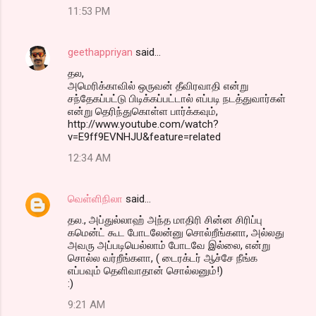
11:53 PM
geethappriyan
said…
தல,
அமெரிக்காவில் ஒருவன் தீவிரவாதி என்று
சந்தேகப்பட்டு பிடிக்கப்பட்டால் எப்படி நடத்துவார்கள்
என்று தெரிந்துகொள்ள பார்க்கவும்,
http://www.youtube.com/watch?
v=E9ff9EVNHJU&feature=related
12:34 AM
வெள்ளிநிலா
said…
தல., அப்துல்லாஹ் அந்த மாதிரி சின்ன சிரிப்பு
கமென்ட் கூட போடலேன்னு சொல்றீங்களா, அல்லது
அவரு அப்படியெல்லாம் போடவே இல்லை, என்று
சொல்ல வர்றீங்களா, ( டைரக்டர் ஆச்சே நீங்க
எப்பவும் தெளிவாதான் சொல்லனும்!)
:)
9:21 AM