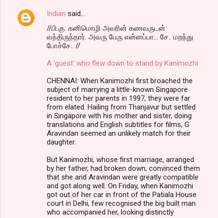
Indian
said…
//பி.கு: கனிமொழி அவரின் கணவருடன்
வந்திருந்தார். அவரு பேரு என்னப்பா… சே.. மறந்து
போச்சே.. //
A 'guest' who flew down to stand by Kanimozhi
CHENNAI: When Kanimozhi first broached the
subject of marrying a little-known Singapore
resident to her parents in 1997, they were far
from elated. Hailing from Thanjavur but settled
in Singapore with his mother and sister, doing
translations and English subtitles for films, G
Aravindan seemed an unlikely match for their
daughter.
But Kanimozhi, whose first marriage, arranged
by her father, had broken down, convinced them
that she and Aravindan were greatly compatible
and got along well. On Friday, when Kanimozhi
got out of her car in front of the Patiala House
court in Delhi, few recognised the big built man
who accompanied her, looking distinctly