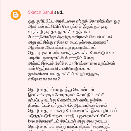
Sketch Sahul
said…
ஒரு குறிப்பிட்ட அரசியலை ஏற்றுக் கொண்டுள்ள ஒரு
அரசியல் கட்சியில் பொறுப்பில் இருக்கும் ஒரு
வழக்கறிஞர் தனது கட்சி எதற்காகப்
போராடுகிறதோ அதற்கு எதிராகச் செயல்பட்டால்
அது கட்சிக்கு எதிரான நடவடிக்கையாகாதா?
அதன்படி அலைக்கற்றை முறைகேட்டில்
தொடர்புடையவர்களைத் தண்டிக்க வேண்டும் என
பாரதிய ஜனதாகட்சி போராடும் போது
அக்கட்சியைச் சேர்ந்த மாநிலங்களவை உறுப்பினர்
ராம் ஜெத்மலானி கனிமொழிக்காக
முன்னிலையாவது கட்சியின் தர்மத்துக்கு
எதிரானதாகாதா?
தொழில் தர்மப்படி நடந்து கொண்டால்
இலட்சங்களும் கோடிகளும் கொட்டும். கட்சி
தர்மப்படி நடந்து கொண்டால் சுண்டலுக்கே
திண்டாட்டம் வந்துவிடும். ஆகையினால்தான்
தொழில் தர்மம் என்ற போர்வையில் இவை நியாயப்
படுத்தப்படுகின்றன. பாரதிய ஜனதாக்கட்சியின்
இல.கணேசனிடம் கேட்டால் அது அவருடைய
தொழில் தர்மம் என்று மழுப்புகிறார். "கூழுக்கும்