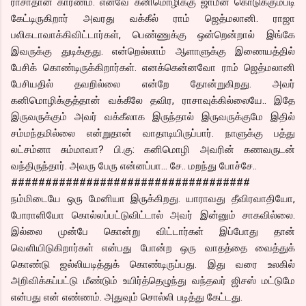
ராசாதான் காரணம். எனவே கனிமொழிக்கு ஜாமீன் கொடுக்கும்படி
கேட்டிருகிறார் அவரது வக்கீல் ராம் ஜெத்மலானி. ராஜா
பலிகடாவாக்கிவிட்டார்கள், பெண்ணுக்கு ஒன்றென்றால் இங்கே
இவருக்கு துடிக்குது. என்றெல்லாம் ஆளாளுக்கு இணையத்தில்
பேசிக் கொண்டிருக்கிறார்கள். எனக்கென்னவோ ராம் ஜெத்மலானி
பேசியதில் தவறில்லை என்றே தோன்றுகிறது. அவர்
கனிமொழிக்குத்தான் வக்கீலே தவிர, ராசாவுக்கில்லையே.. இதே
இருவருக்கும் அவர் வக்கீலாக இருந்தால் இருவருக்குமே இதில்
சம்மந்தமில்லை என்றுதான் வாதாடியிருப்பார். நாளுக்கு பத்து
லட்சம்னா சும்மாவா? பி.கு: கனிமொழி அவரின் கணவருடன்
வந்திருந்தார். அவரு பேரு என்னப்பா… சே.. மறந்து போச்சே..
###################################
நம்மிடையே ஒரு மேனியா இருக்கிறது. யாராவது தீவிரவாதியோ,
போராளியோ கொல்லப்பட்டுவிட்டால் அவர் இன்னும் சாகவில்லை.
இல்லை முன்பே கொன்று விட்டார்கள் இப்போது தான்
வெளியிடுகிறார்கள் என்பது போன்ற ஒரு வாதத்தை வைத்துக்
கொண்டு ஜல்லியடித்துக் கொண்டிருப்பது. இது வரை உலகில்
அறிவிக்கப்பட்டு மீண்டும் உயிர்த்தெழுந்து வந்தவர் ஜிசஸ் மட்டுமே
என்பது என் எண்ணம். அதுவும் சொல்லி படித்து கேட்டது.