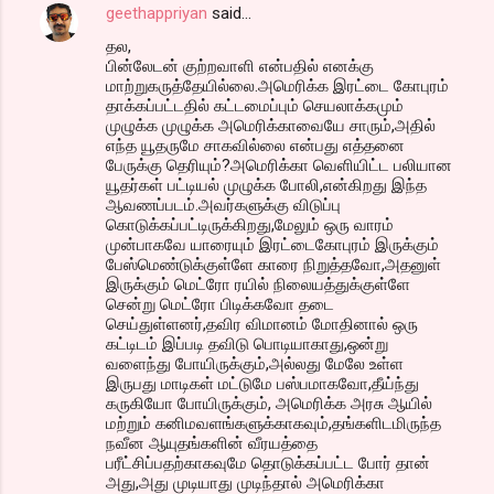
geethappriyan
said…
தல,
பின்லேடன் குற்றவாளி என்பதில் எனக்கு
மாற்றுகருத்தேயில்லை.அமெரிக்க இரட்டை கோபுரம்
தாக்கப்பட்டதில் கட்டமைப்பும் செயலாக்கமும்
முழுக்க முழுக்க அமெரிக்காவையே சாரும்,அதில்
எந்த யூதருமே சாகவில்லை என்பது எத்தனை
பேருக்கு தெரியும்?அமெரிக்கா வெளியிட்ட பலியான
யூதர்கள் பட்டியல் முழுக்க போலி,என்கிறது இந்த
ஆவணப்படம்.அவர்களுக்கு விடுப்பு
கொடுக்கப்பட்டிருக்கிறது,மேலும் ஒரு வாரம்
முன்பாகவே யாரையும் இரட்டைகோபுரம் இருக்கும்
பேஸ்மெண்டுக்குள்ளே காரை நிறுத்தவோ,அதனுள்
இருக்கும் மெட்ரோ ரயில் நிலையத்துக்குள்ளே
சென்று மெட்ரோ பிடிக்கவோ தடை
செய்துள்ளனர்,தவிர விமானம் மோதினால் ஒரு
கட்டிடம் இப்படி தவிடு பொடியாகாது,ஒன்று
வளைந்து போயிருக்கும்,அல்லது மேலே உள்ள
இருபது மாடிகள் மட்டுமே பஸ்பமாகவோ,தீய்ந்து
கருகியோ போயிருக்கும், அமெரிக்க அரசு ஆயில்
மற்றும் கனிமவளங்களுக்காகவும்,தங்களிடமிருந்த
நவீன ஆயுதங்களின் வீரயத்தை
பரீட்சிப்பதற்காகவுமே தொடுக்கப்பட்ட போர் தான்
அது,அது முடியாது முடிந்தால் அமெரிக்கா