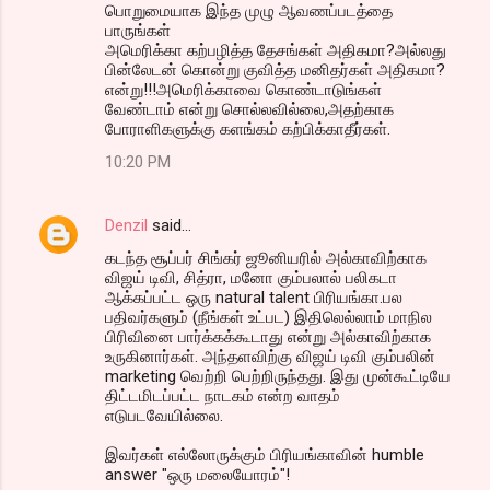
பொறுமையாக இந்த முழு ஆவணப்படத்தை
பாருங்கள்
அமெரிக்கா கற்பழித்த தேசங்கள் அதிகமா?அல்லது
பின்லேடன் கொன்று குவித்த மனிதர்கள் அதிகமா?
என்று!!!அமெரிக்காவை கொண்டாடுங்கள்
வேண்டாம் என்று சொல்லவில்லை,அதற்காக
போராளிகளுக்கு களங்கம் கற்பிக்காதீர்கள்.
10:20 PM
Denzil
said…
கடந்த சூப்பர் சிங்கர் ஜூனியரில் அல்காவிற்காக
விஜய் டிவி, சித்ரா, மனோ கும்பலால் பலிகடா
ஆக்கப்பட்ட ஒரு natural talent பிரியங்கா.பல
பதிவர்களும் (நீங்கள் உட்பட) இதிலெல்லாம் மாநில
பிரிவினை பார்க்கக்கூடாது என்று அல்காவிற்காக
உருகினார்கள். அந்தளவிற்கு விஜய் டிவி கும்பலின்
marketing வெற்றி பெற்றிருந்தது. இது முன்கூட்டியே
திட்டமிடப்பட்ட நாடகம் என்ற வாதம்
எடுபடவேயில்லை.
இவர்கள் எல்லோருக்கும் பிரியங்காவின் humble
answer "ஒரு மலையோரம்"!