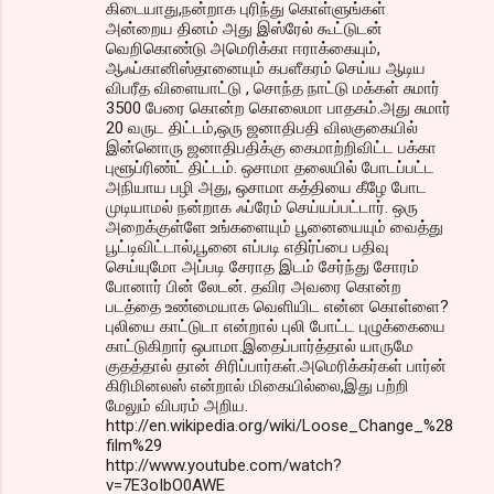
கிடையாது,நன்றாக புரிந்து கொள்ளுங்கள்
அன்றைய தினம் அது இஸ்ரேல் கூட்டுடன்
வெறிகொண்டு அமெரிக்கா ஈராக்கையும்,
ஆஃப்கானிஸ்தானையும் கபளீகரம் செய்ய ஆடிய
விபரீத விளையாட்டு , சொந்த நாட்டு மக்கள் சுமார்
3500 பேரை கொன்ற கொலைமா பாதகம்.அது சுமார்
20 வருட திட்டம்,ஒரு ஜனாதிபதி விலகுகையில்
இன்னொரு ஜனாதிபதிக்கு கைமாற்றிவிட்ட பக்கா
புளூப்ரிண்ட் திட்டம். ஒசாமா தலையில் போடப்பட்ட
அநியாய பழி அது, ஒசாமா கத்தியை கீழே போட
முடியாமல் நன்றாக ஃப்ரேம் செய்யப்பட்டார். ஒரு
அறைக்குள்ளே உங்களையும் பூனையையும் வைத்து
பூட்டிவிட்டால்,பூனை எப்படி எதிர்ப்பை பதிவு
செய்யுமோ அப்படி சேராத இடம் சேர்ந்து சோரம்
போனார் பின் லேடன். தவிர அவரை கொன்ற
படத்தை உண்மையாக வெளியிட என்ன கொள்ளை?
புலியை காட்டுடா என்றால் புலி போட்ட புழுக்கையை
காட்டுகிறார் ஒபாமா.இதைப்பார்த்தால் யாருமே
குதத்தால் தான் சிரிப்பார்கள்.அமெரிக்கர்கள் பார்ன்
கிரிமினலஸ் என்றால் மிகையில்லை,இது பற்றி
மேலும் விபரம் அறிய.
http://en.wikipedia.org/wiki/Loose_Change_%28
film%29
http://www.youtube.com/watch?
v=7E3oIbO0AWE