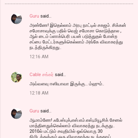
Guru
said…
C
அண்ணே! இதெல்லாம் அரபு நாட்டில் சகஜம். சிக்கன்
o
சமோசாவுக்கு பதில் வெஜ் சமோசா கொடுத்தால ,
m
ஆல் டைம் ப்ளாக்பெரி பயன் படுத்துதல் போன்ற
சப்பை மேட்டர்களுக்கெல்லாம் அங்கே விவாகரத்து
m
நடந்திருக்கிறது..
e
12:16 AM
n
t
Cable சங்கர்
said…
s
அவ்வளவு ஈஸியாவா இருக்கு... ம்ஹும்..
12:18 AM
Guru
said…
ஆமாம்ணே! ஃபேஸ்புக்,எஸ்.எம்.எஸ்,மியூசிக் சேனல்
மாத்தினதுக்கெல்லாம் விவாகரத்து நடக்குது..
2010ல் மட்டும் சவுதியில் ஒவ்வொரு 30
நிமிடத்துக்கும் ஒரு விவாகரத்து நடந்ததாய்