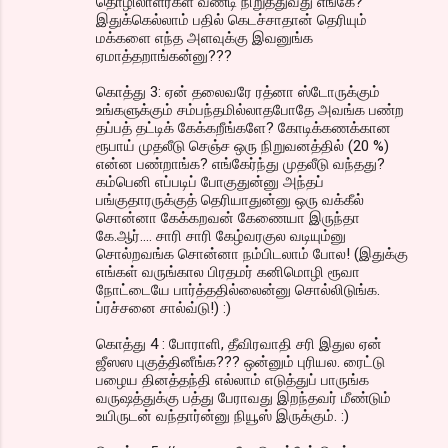
தொழிலாளர்கள் வண்டி நிறுத்துவது எங்கே?
இதுக்கெல்லாம் பதில் கெடச்சாதான் தெரியும்
மக்களை எந்த அளவுக்கு இவனுங்க
ஏமாத்தறாங்கன்னு???
கொத்து 3: ஏன் தலைவரே ரத்னா ஸ்டோருக்கும்
உங்களுக்கும் சம்பந்தமில்லாதபோதே அவங்க பண்ற
தப்பத் தட்டிக் கேக்கறீங்களே? கோடிக்கணக்கான
ரூபாய் முதலீடு செஞ்ச ஒரு நிறுவனத்தில் (20 %)
என்ன பண்றாங்க? எங்கேர்ந்து முதலீடு வந்தது?
கம்பெனி எப்படிப் போகுதுன்னு அந்தப்
பங்குதாரருக்குத் தெரியாதுன்னு ஒரு வக்கீல்
சொன்னா கேக்கறவன் கேணையா இருந்தா
கே.ஆர்.... சாரி சாரி கேழ்வரகுல வடியும்னு
சொல்றவங்க சொன்னா நம்பிடலாம் போல! (இதுக்கு
எங்கள் வருங்கால பிரதமர் கனிமொழி ரூவா
நோட்டையே பார்த்ததில்லைன்னு சொல்லிடுங்க.
ப்ரச்சனை சால்வ்டு!) :)
கொத்து 4 : போராளி, தீவிரவாதி சரி இதுல ஏன்
ஜீஸஸ புகுத்தினீங்க??? ஒன்னும் புரியல. ரைட்டு
பழைய தினத்தந்தி எல்லாம் எடுத்துப் பாருங்க
வருஷத்துக்கு பத்து பேராவது இறந்தவர் மீண்டும்
உயிருடன் வந்தார்ன்னு நியூஸ் இருக்கும். :)