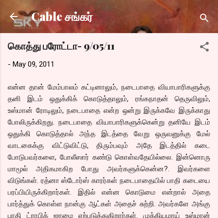
Skip to main content
Cable சங்கர்
கொத்து பரோட்டா- 9/05/11
-
May 09, 2011
என்ன தான் மேம்பாலம் கட்டினாலும், நடைபாதை வியாபாரிகளுக்கு
தனி இடம் ஒதுக்கிக் கொடுத்தாலும், ரங்கநாதன் தெருவிலும்,
உஸ்மான் ரோடிலும், நடைபாதை என்ற ஒன்று இருக்கவே இருக்காது
போலிருக்கிறது. நடைபாதை வியாபாரிகளுக்கென்று தனியே இடம்
ஒதுக்கி கொடுத்தால் அந்த இடத்தை வேறு ஒருவனுக்கு மேல்
வாடகைக்கு விட்டுவிட்டு, திரும்பவும் அதே இடத்தில் கடை
போடுபவர்களை, போலீஸார் கண்டு கொள்வதேயில்லை. இன்னொரு
மாமூல் அதிகமாகிற போது அவர்களுக்கென்ன?. இவர்களை
விடுங்கள். ரத்னா ஸ்டோர்ஸ் காரர்கள் நடைபாதையில் பாதி கடையை
பரப்பியிருக்கிறார்கள். இதில் என்ன கொடுமை என்றால் அதை
பார்த்துக் கொள்ள நான்கு ஆட்கள் அதைச் சுற்றி. அவர்களே அங்கு
பாதி ட்ராபிக் ஜாமை ஏற்படுத்துகிறார்கள். முக்கியமாய் உஸ்மான்