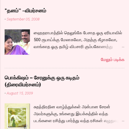
"தனம்” -விமர்சனம்
-
September 05, 2008
ஹைதராபாத்தில் தெலுங்கே பேசாத ஓரு ஏரியாவில்
500 ரூபாய்க்கு மேலாகவோ, அதற்கு கீழாகவோ,
வாங்காத ஓரு தமிழ் விபசாரி கும்பகோணத்து
அக்ரஹாரத்தின் வீட்டில் மருமகளாக
மேலும் படிக்க
வாழ்கைபடுகிறாள். அவளுடய வாழ்கை எப்படி
அமைந்தது? என்ற ஓரு நல்ல லைனை , சங்கீதா
தன்னுடய இடுப்பை சுழற்றி, சுழற்றி நடப்பதை போல்
பொக்கிஷம் – சேரனுக்கு ஒரு கடிதம்
சும்மா, சுத்தி, சுத்தி குழப்பி, நம்பமுடியாத
(திரைவிமர்சனம்)
திரைக்கதையால் சொதப்பி,சங்கீதாவை ஏதோ
-
August 15, 2009
ரஜினியை போல நினைத்து பில்டப் செய்வதும்,
அவரும் அதற்கு ஏற்றார் போல் ரஜினி பாஷா போல
சுதந்திரதின வாழ்த்துக்கள் அன்பான சேரன்
க்ளைமாக்ஸில் செய்வதும் கொஞ்சம் அல்ல
அவர்களுக்கு, உங்களது இயக்கத்தில் வந்த
ரொம்பவே ஓவர். ஓரு ஆச்சாரமான இளைஞன்
படங்களை ரசித்து பார்த்து வந்த ரசிகன் எழுதுவது.
எப்படி ஓருவிபசாரியிடம் தன்னை இழக்கிறான்
மனதை வருடும் காதலை சொல்லும் படத்தை