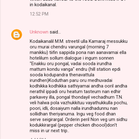
in kodaikanal.
12:52 PM
Unknown
said…
Kodaikanalil M.M. streetil ulla Kamaraj messukku
oru murai chendru varungal (morning 7
manikku) tiifin sappida pona nan aanavamai ella
hotelilum sollum dialogue i ingum sonnen
"Enakku oru pongal, vadai sooda irundha
mattum kondu vanga" endru (hill station epdi
sooda kodupandra thenavattula
irundhen)Koduthan paru oru medhuvadai
kodhikka kodhikka sathiyamai andha ooril andha
nerathil ippadi oru heatum tasteum nan edhir
parkavey illa, pongal thondayil vechadhum T.N.
veli halwa pola vazhukkituu vayathukkulla pochu,
poori, idli, dosaiyum nalla irundhadunnu nan
sollidhan theriyanuma. Ingu veg food dhan
serve seigirargal. Orderin peril Non veg um sidhu
kodukkirargal (pepper chicken dhoool)don't
miss in ur next trip..