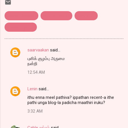
கொடைக்கானல்
சாப்பாடுக்கடை
நாயுடுபுரம்
வெல்கம் ஓட்டல்
saarvaakan
said…
C
புளிக் குழம்பு அருமை
o
நன்றி
m
12:54 AM
m
e
Lenin
said…
n
ithu enna meel pathiva? ippathan recent-a ithe
t
pathi unga blog-la padicha maathiri iruku?
s
3:32 AM
Cable சங்கர்
said…