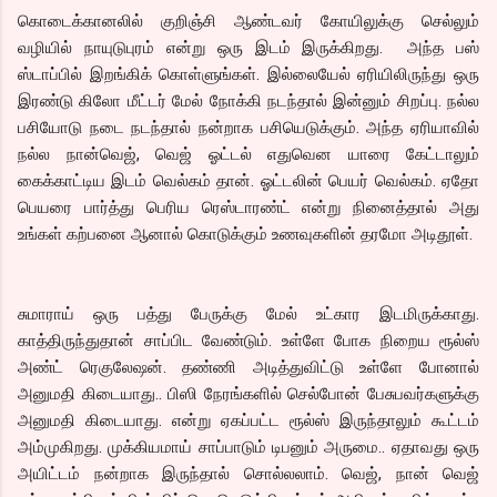
கொடைக்கானலில் குறிஞ்சி ஆண்டவர் கோயிலுக்கு செல்லும்
வழியில் நாயுடுபுரம் என்று ஒரு இடம் இருக்கிறது. அந்த பஸ்
ஸ்டாப்பில் இறங்கிக் கொள்ளுங்கள். இல்லையேல் ஏரியிலிருந்து ஒரு
இரண்டு கிலோ மீட்டர் மேல் நோக்கி நடந்தால் இன்னும் சிறப்பு. நல்ல
பசியோடு நடை நடந்தால் நன்றாக பசியெடுக்கும். அந்த ஏரியாவில்
நல்ல நான்வெஜ், வெஜ் ஓட்டல் எதுவென யாரை கேட்டாலும்
கைக்காட்டிய இடம் வெல்கம் தான். ஓட்டலின் பெயர் வெல்கம். ஏதோ
பெயரை பார்த்து பெரிய ரெஸ்டாரண்ட் என்று நினைத்தால் அது
உங்கள் கற்பனை ஆனால் கொடுக்கும் உணவுகளின் தரமோ அடிதூள்.
சுமாராய் ஒரு பத்து பேருக்கு மேல் உட்கார இடமிருக்காது.
காத்திருந்துதான் சாப்பிட வேண்டும். உள்ளே போக நிறைய ரூல்ஸ்
அண்ட் ரெகுலேஷன். தண்ணி அடித்துவிட்டு உள்ளே போனால்
அனுமதி கிடையாது.. பிஸி நேரங்களில் செல்போன் பேசுபவர்களுக்கு
அனுமதி கிடையாது. என்று ஏகப்பட்ட ரூல்ஸ் இருந்தாலும் கூட்டம்
அம்முகிறது. முக்கியமாய் சாப்பாடும் டிபனும் அருமை.. ஏதாவது ஒரு
அயிட்டம் நன்றாக இருந்தால் சொல்லலாம். வெஜ், நான் வெஜ்