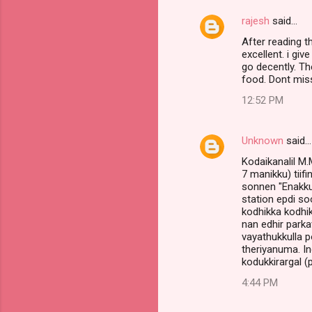
rajesh
said…
After reading th
excellent. i gi
go decently. Th
food. Dont miss 
12:52 PM
Unknown
said…
Kodaikanalil M.
7 manikku) tiif
sonnen "Enakku
station epdi s
kodhikka kodhi
nan edhir parka
vayathukkulla p
theriyanuma. In
kodukkirargal (
4:44 PM