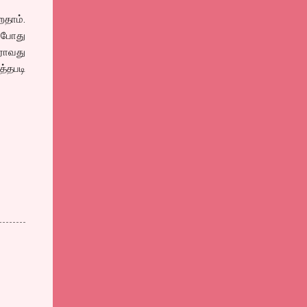
றதாம்.
் போது
ராவது
த்தபடி