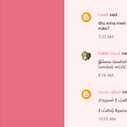
m
e
Lenin
said…
n
ithu enna meel 
t
iruku?
s
3:32 AM
Cable சங்கர்
sa
இல்லை லெனின் 
ப்ளாக்கர் சாப்பிட்
8:18 AM
பிரபல பதிவர்
sa
//அதான் ரீ பப்ளீஷ
ரீ பப்ளிஷ் தேவை
10:09 AM