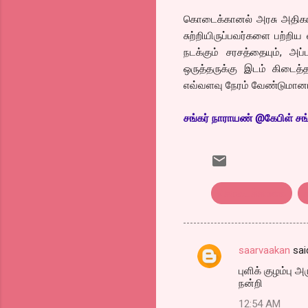
கொடைக்கானல் அரசு அதிகாரிக
சுற்றியிருப்பவர்களை பற்றி
நடக்கும் சரசத்தையும், அப
ஒருத்தருக்கு இடம் கிடைத்தா
எவ்வளவு நேரம் வேண்டுமானா
சங்கர் நாராயண் @கேபிள் சங்
கொடைக்கானல்
saarvaakan
sai
C
புளிக் குழம்பு 
o
நன்றி
m
12:54 AM