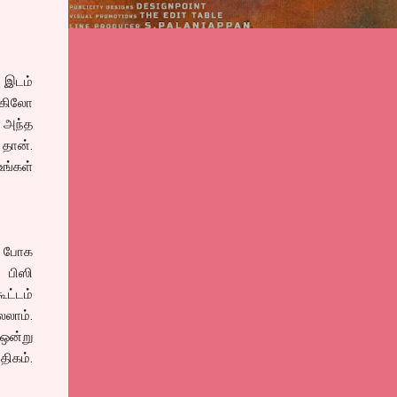
 இடம்
ு கிலோ
. அந்த
தான்.
ங்கள்
ளே போக
 பிஸி
ூட்டம்
லலாம்.
 ஒன்று
திகம்.