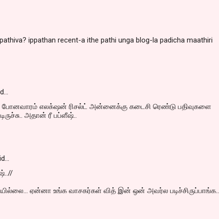
pathiva? ippathan recent-a ithe pathi unga blog-la padicha maathiri
id…
போனவாரம் எலக்‌ஷன் ரிசல்ட் அன்னைக்கு கடைசி ரெண்டு பதிவுகளை
டிருச்சு.. அதான் ரீ பப்ளீஷ்..
id…
்..//
யில்லை... ஏன்னா உங்க வாசகர்கள் வித் இன் ஒன் அவர்ல படிச்சிருப்பாங்க...