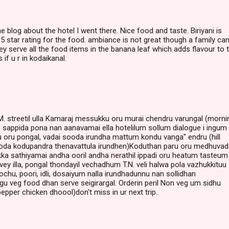
e blog about the hotel I went there. Nice food and taste. Biriyani is
ve 5 star rating for the food. ambiance is not great though a family ca
ey serve all the food items in the banana leaf which adds flavour to 
if u r in kodaikanal.
M. streetil ulla Kamaraj messukku oru murai chendru varungal (morni
in sappida pona nan aanavamai ella hotelilum sollum dialogue i ingum
 oru pongal, vadai sooda irundha mattum kondu vanga" endru (hill
ooda kodupandra thenavattula irundhen)Koduthan paru oru medhuvad
kka sathiyamai andha ooril andha nerathil ippadi oru heatum tasteum
vey illa, pongal thondayil vechadhum T.N. veli halwa pola vazhukkituu
ochu, poori, idli, dosaiyum nalla irundhadunnu nan sollidhan
gu veg food dhan serve seigirargal. Orderin peril Non veg um sidhu
pepper chicken dhoool)don't miss in ur next trip..