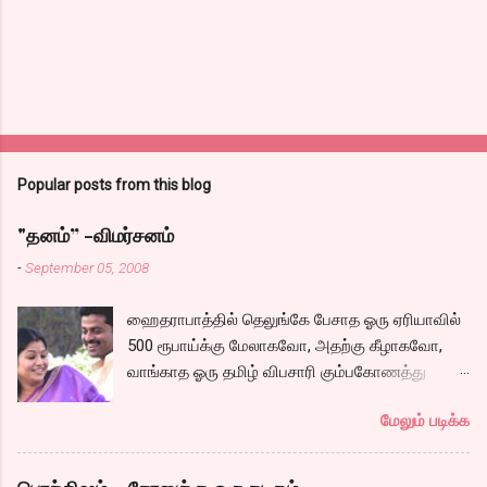
Popular posts from this blog
"தனம்” -விமர்சனம்
-
September 05, 2008
ஹைதராபாத்தில் தெலுங்கே பேசாத ஓரு ஏரியாவில்
500 ரூபாய்க்கு மேலாகவோ, அதற்கு கீழாகவோ,
வாங்காத ஓரு தமிழ் விபசாரி கும்பகோணத்து
அக்ரஹாரத்தின் வீட்டில் மருமகளாக
மேலும் படிக்க
வாழ்கைபடுகிறாள். அவளுடய வாழ்கை எப்படி
அமைந்தது? என்ற ஓரு நல்ல லைனை , சங்கீதா
தன்னுடய இடுப்பை சுழற்றி, சுழற்றி நடப்பதை போல்