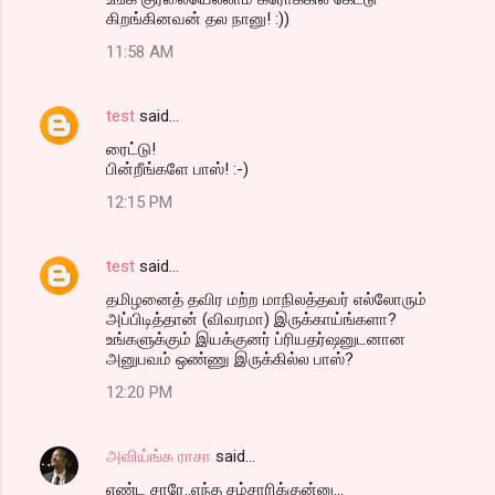
கிறங்கினவன் தல நானு! :))
11:58 AM
test
said…
ரைட்டு!
பின்றீங்களே பாஸ்! :-)
12:15 PM
test
said…
தமிழனைத் தவிர மற்ற மாநிலத்தவர் எல்லோரும்
அப்பிடித்தான் (விவரமா) இருக்காய்ங்களா?
உங்களுக்கும் இயக்குனர் ப்ரியதர்ஷனுடனான
அனுபவம் ஒண்ணு இருக்கில்ல பாஸ்?
12:20 PM
அவிய்ங்க ராசா
said…
எண்ட சாரே..எந்த சம்சாரிக்குன்னு...