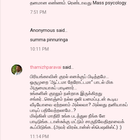
தனமான எண்ணம். ரெண்டாவது Mass psycology.
7:51 PM
Anonymous said…
summa pinnuringa
10:11 PM
thamizhparavai
said…
பிரியங்காவின் குரல் எனக்குப் பிடித்தமே...
ஒருமுறை ‘ஆட்டமா தேரோட்டமா” பாடல் மிக
அருமையாகப் பாடினார்...
உங்களின் குரலும் நன்றாக இருக்கிறது
சங்கர்...கொஞ்சம் நல்ல ஒலி யமைப்புடன் கூடிய
வீடியோவை ஏற்றலாம் அல்லவா? அல்லது தனியாகப்
பாடிப் பதிவேற்றலாமே...?
மிஷ்கின் மாதிரி உங்க படத்துல நீங்க ளே
பாடிடுங்க...டான்சுக்கு மட்டும் சாருநிவேதிதாவைக்
கூப்பிடுங்க...(அவர் விரல்டான்ஸ் ஸ்பெஷலிஸ்ட்) :)
11:14 PM