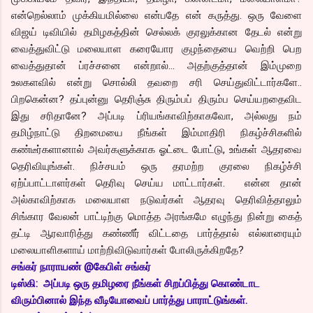
என்றெல்லாம் முக்கியமில்லை என்பதே என் கருத்து. ஒரு வேளை
விஜய் டிவியில் தமிழகத்தின் செல்லக் குரலுக்கான தேடல் என்று
வைத்துவிட்டு மலையாள கரையோர குழந்தையை வெற்றி பெற
வைத்துதான் ப்ரச்சனை என்றால்… அதற்குத்தான் இம்முறை
உலகளவில் என்று சொல்லி தவறை சரி செய்துவிட்டார்களே..
பிறகென்ன? தப்புன்னு தெரிஞ்சு திரும்பப் திரும்ப செய்யறதைவிட
இது சரிதானே? அப்படி ப்ரியங்காவிற்காகவோ, அல்லது நம்
தமிழ்நாட்டு திறமையை நீங்கள் இம்மாதிரி நிகழ்ச்சிகளில்
கண்டீர்களானால் அவர்களுக்காக ஓட்டை போட்டு, உங்கள் ஆதரவை
தெரிவியுங்கள். நிச்சயம் ஒரு தரமற்ற குரலை நிகழ்ச்சி
ஏற்ப்பாட்டாளர்கள் தெரிவு செய்ய மாட்டார்கள். என்ன தான்
அல்காவிற்காக மலையாள நடுவர்கள் ஆதரவு தெரிவித்தாலும்
சிங்கார வேலன் பாட்டிற்கு மொத்த அரங்கமே எழுந்து நின்று கைத்
தட்டி ஆரவாரித்து கண்ணீர் விட்டதை பார்த்தால் எல்லாரையும்
மலையாளிகளாய் மாற்றிவிடுவார்கள் போலிருக்கிறதே?
சங்கர் நாராயண் @கேபிள் சங்கர்
டிஸ்கி: அப்படி ஒரு தமிழரை நீங்கள் சிறப்பித்து கொண்டாட
விரும்பினால் இந்த வீடியோவைப் பார்த்து பாராட்டுங்கள்.