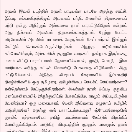
அவன் இவன் படத்தில் அவள் பாடியுள்ள பாடலே அதற்கு சாட்சி.
இப்படி எல்லாவிதத்திலும் அவளைப் பற்றி, அவளின் திறமையைப்
பற்றி நன்கு அறிந்தும் அல்காவை நான் பாராட்டுகிறேன் என்றால்
அது நிச்சயம் அவளின் திறமைக்காகத்தான். நேற்று போட்ட
வீடியோவில் அவளின் பாடலைக் கேளுங்கள். கேட்டவர்கள் இன்னும்
கேட்டுக் கொண்டேயிருக்கிறார்கள். அதற்கு ஸ்ரீனிவாஸின்
கம்போஸிங்கும், அல்காவின் குரலுமே காரணம். நன்றாக இருப்பதை
மனம் விட்டு பாராட்டாமல் தேவையில்லாமல், ஜாதி, மொழி, இன
வாரியாக வரிந்து கட்டிக் கொண்டு பேசுவதை விடுவோமே. அது
மட்டுமில்லாமல் அடுத்த விஷயம் கேரளாவில் இம்மாதிரி
நிகழ்ச்சிகளில் ஒரு தமிழரை, தமிழச்சியை செலக்ட் செய்வார்களா?
என்றெல்லாம் கேட்டிருக்கிறார்கள். அவர்கள் தான் அப்படி குறுகிய
மனப்பான்மையில் இருந்துவிட்டு போகட்டுமே. நாமும் அப்படியிருக்க
வேண்டுமா? ஒரு மலையாளப் பெண் இவ்வளவு அழகாய் தமிழில்
பாடுகிறாளே? அதற்கு ஏன் பாராட்டக்கூடாது? ஷ்ரேயாகோஷலின்
குரலில் எத்தனையோ தமிழ் பாடல்களைக் கேட்டுக் கிறங்கிப்
போயிருக்கிறோம். பாடுகிற விஷயத்தில் குரலும், பாவமும், தான்
முக்கியமே தவிர, இந்தியா, தமிழா, கன்னடமா, மலையாளமா?