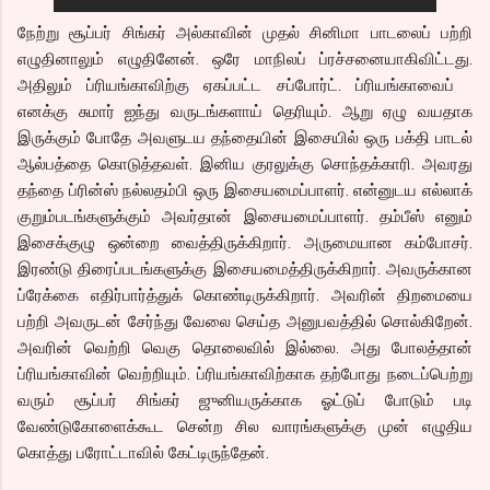
நேற்று சூப்பர் சிங்கர் அல்காவின் முதல் சினிமா பாடலைப் பற்றி
எழுதினாலும் எழுதினேன். ஒரே மாநிலப் ப்ரச்சனையாகிவிட்டது.
அதிலும் ப்ரியங்காவிற்கு ஏகப்பட்ட சப்போர்ட். ப்ரியங்காவைப்
எனக்கு சுமார் ஐந்து வருடங்களாய் தெரியும். ஆறு ஏழு வயதாக
இருக்கும் போதே அவளுடய தந்தையின் இசையில் ஒரு பக்தி பாடல்
ஆல்பத்தை கொடுத்தவள். இனிய குரலுக்கு சொந்தக்காரி. அவரது
தந்தை ப்ரின்ஸ் நல்லதம்பி ஒரு இசையமைப்பாளர். என்னுடய எல்லாக்
குறும்படங்களுக்கும் அவர்தான் இசையமைப்பாளர். தம்பீஸ் எனும்
இசைக்குழு ஒன்றை வைத்திருக்கிறார். அருமையான கம்போசர்.
இரண்டு திரைப்படங்களுக்கு இசையமைத்திருக்கிறார். அவருக்கான
ப்ரேக்கை எதிர்பார்த்துக் கொண்டிருக்கிறார். அவரின் திறமையை
பற்றி அவருடன் சேர்ந்து வேலை செய்த அனுபவத்தில் சொல்கிறேன்.
அவரின் வெற்றி வெகு தொலைவில் இல்லை. அது போலத்தான்
ப்ரியங்காவின் வெற்றியும். ப்ரியங்காவிற்காக தற்போது நடைப்பெற்று
வரும் சூப்பர் சிங்கர் ஜுனியருக்காக ஓட்டுப் போடும் படி
வேண்டுகோளைக்கூட சென்ற சில வாரங்களுக்கு முன் எழுதிய
கொத்து பரோட்டாவில் கேட்டிருந்தேன்.