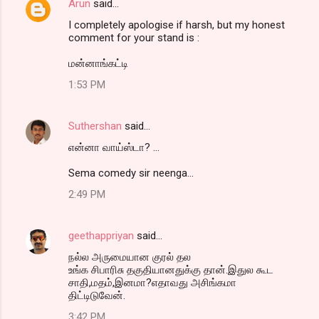
Arun
said…
I completely apologise if harsh, but my honest
comment for your stand is :
மன்னாங்கட்டி
1:53 PM
Suthershan
said…
என்னா வாய்ஸ்டா? ...
Sema comedy sir neenga...
2:49 PM
geethappriyan
said…
நல்ல அருமையான குரல் தல
உங்க சிபாரிசு தகுதியானதுக்கு தான்.இதுல கூட
சாதி,மதம்,இனமா?எதாவது அசிங்கமா
திட்டிடுவேன்.
3:42 PM