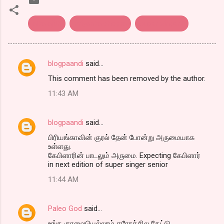
alka ajith
Priyanka chopra
super singer3
blogpaandi
said…
C
This comment has been removed by the author.
o
11:43 AM
m
m
blogpaandi
said…
e
பிரியங்காவின் குரல் தேன் போன்று அருமையாக
n
உள்ளது.
t
கேபிளாரின் பாடலும் அருமை. Expecting கேபிளார்
in next edition of super singer senior
s
11:44 AM
Paleo God
said…
உங்க குரலையெல்லாம் கரோக்கில கேட்டு