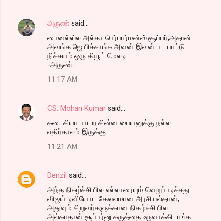
அருண்
said…
பைனல்ஸ்ல அல்கா பெர்பார்மன்ஸ் சூப்பர்,அதான்
அவங்க ஜெயிச்சாங்க.அவன் இவன் பட பாட்டு
நிச்சயம் ஒரு கியூட் மெலடி.
-அருண்-
11:17 AM
CS. Mohan Kumar
said…
கடைசியா பாடற சின்ன பையனுக்கு நல்ல
எதிர்காலம் இருக்கு
11:21 AM
Denzil
said…
அந்த நிகழ்ச்சியில எல்லாரையும் வெறுப்படிச்சது
விஜய் டிவியோட கேவலமான அரசியல்தான்,
அதுவும் சிறுவர்களுக்கான நிகழ்ச்சியில.
அல்காதான் சூப்பர்னு கருத்தை உருவாக்கிடாங்க.