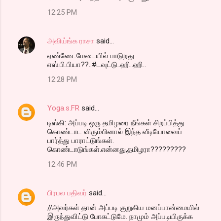
12:25 PM
அவிய்ங்க ராசா
said…
ஏண்ணே..மேடையில் பாடுறது
எஸ்.பி.பியா??..#டவுட்டு..ஹி..ஹி..
12:28 PM
Yoga.s.FR
said…
டிஸ்கி: அப்படி ஒரு தமிழரை நீங்கள் சிறப்பித்து
கொண்டாட விரும்பினால் இந்த வீடியோவைப்
பார்த்து பாராட்டுங்கள்.
கொண்டாடுங்கள்.என்னது,தமிழரா?????????
12:46 PM
பிரபல பதிவர்
said…
//அவர்கள் தான் அப்படி குறுகிய மனப்பான்மையில்
இருந்துவிட்டு போகட்டுமே. நாமும் அப்படியிருக்க