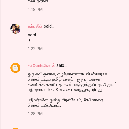
கஷ்டந்தான்
1:18 PM
ஷர்புதீன்
said…
cool
:)
1:22 PM
காவேரிகணேஷ்
said…
ஒரு கவிஞனாக, எழுத்தாளனாக, விமர்சகராக
கொண்டாடிய தமிழ் உலகம் , ஒரு பாடகனை
கவனிக்க தவறியது கண்டனத்துக்குரியது, அதுவும்
பதிவுலகம் மிக்கவே கண்டணத்துக்குரியது.
பதிவர்களே, ஒன்று திரள்வோம், கேபிளாரை
கொண்டாடுவோம்..
1:28 PM