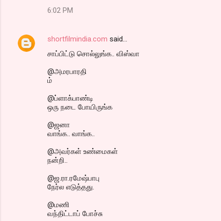
6:02 PM
shortfilmindia.com
said…
சாப்பிட்டு சொல்லுங்க.. விஸ்வா
@அமரபாரதி
ம்
@ப்ளாக்பாண்டி
ஒரு நடை போயிருங்க
@ஜனா
வாங்க.. வாங்க..
@அவர்கள் உண்மைகள்
நன்றி..
@ஜ.ரா.ரமேஷ்பாபு
நேர்ல எடுத்தது.
@மணி
வந்திட்டாப் போச்சு