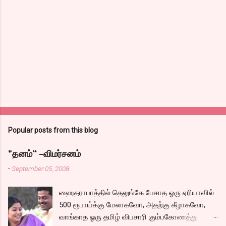
Popular posts from this blog
"தனம்” -விமர்சனம்
-
September 05, 2008
ஹைதராபாத்தில் தெலுங்கே பேசாத ஓரு ஏரியாவில்
500 ரூபாய்க்கு மேலாகவோ, அதற்கு கீழாகவோ,
வாங்காத ஓரு தமிழ் விபசாரி கும்பகோணத்து