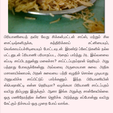
பிரியாணியைத் தவிர வேறு சிக்கன்,மட்டன் சாப்ஸ், மற்றும் சில
சைட்டிஷ்களிருக்க, கத்திரிக்காய் சட்னியையும்,
வெங்காயப்பச்சிடியையும் போட்டவுடன். இரண்டு ப்ளேட்டுகளில் நல்ல
மட்டனுடன் ப்ரியாணி பரிமாறப்பட, அதைப் பார்த்து அட இவ்வளவை
எப்படி சாப்பிடறதுன்னு மலைச்சா? சாப்ட்டப்புறம்தான் தெரியும். அது
பத்தாது போலருக்கேன்னு. அவ்வளவு அருமையான சுவை. அதிக
மசாலாயில்லாமல், அதன் சுவையை பற்றி எழுதிச் சொல்ல முடியாது.
அனுபவிச்சு சாப்பிட்டுப் பார்க்கணும். இந்த பிரியாணியின்
ஸ்பெஷாலிட்டி என்ன தெரியுமா? வழக்கமா பிரியாணி சாப்டப்புறம்
வயிறு திம்முனு இருக்கும். ஆனா இங்க அதுக்கு சான்ஸேயில்லை.
ஒரு மணிநேரத்தில க்ளீனா ஜெரிச்சு. அடுத்தது எப்போன்னு வயிறு
கேட்கும் நிச்சயம் ஒரு முறை போய் வாங்க..