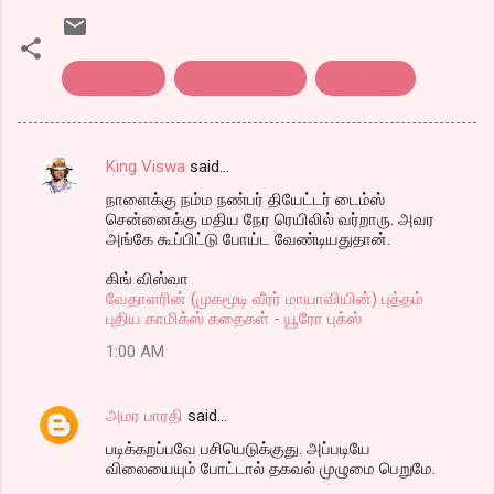
அக்பர் மெஸ்
சாப்பாட்டுக்கடை
பெரிய மேடு
King Viswa
said…
C
நாளைக்கு நம்ம நண்பர் தியேட்டர் டைம்ஸ்
o
சென்னைக்கு மதிய நேர ரெயிலில் வர்றாரு. அவர
m
அங்கே கூப்பிட்டு போய்ட வேண்டியதுதான்.
m
கிங் விஸ்வா
வேதாளரின் (முகமூடி வீரர் மாயாவியின்) புத்தம்
e
புதிய காமிக்ஸ் கதைகள் - யூரோ புக்ஸ்
n
1:00 AM
t
s
அமர பாரதி
said…
படிக்கறப்பவே பசியெடுக்குது. அப்படியே
விலையையும் போட்டால் தகவல் முழுமை பெறுமே.