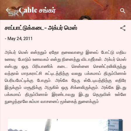
Skip to main content
Cable சங்கர்
சாப்பாட்டுக்கடை- அக்பர் மெஸ்
-
May 24, 2011
அக்பர் மெஸ் என்றதும் ஏதோ தலைவாழை இலைப் போட்டு மதிய
உணவு போடும் உணவகம் என்று நினைத்து விடாதீர்கள். அக்பர் மெஸ்
என்பது ஒரு பிரியாணிக் கடை. சென்னை செண்ட்ரலிலிருந்து
வந்தால் மாநகராட்சி கட்டிடத்திற்கு வலது பக்கமாய் திரும்பினால்
பெரியமேட்டிக்கு போகும். அங்கே நேரு ஸ்டேடியத்திற்கு எதிரே
இருக்கும் மசூதிக்கு அருகில் ஒரு சிக்னலிருக்கும். அங்கே இடது
பக்கமாய் திரும்பினால் இரண்டாவது இடது தெருவின் உள்ளே
நுழைந்தாலே சும்மா வாசனைப் மூக்கைத் துளைக்கும்