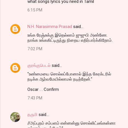
what songs lyrics you need in Tamil
6:15 PM
N.H. Narasimma Prasad
said…
உங்க ரேஞ்சுக்கு இதெல்லாம் ஜுஜுபி அண்ணே.
நாங்க உங்ககிட்டிருந்து நிறைய எதிர்பார்க்கிறோம்.
7:02 PM
குரங்குபெடல்
said…
"உண்மையை சொல்லப்போனால் இந்த கேரக்டரில்
நடிக்க ஆர்வமேயில்லாமல் நடித்தேன்."
Oscar . . Confirm
7:43 PM
தருமி
said…
//அப்புறம் சம்பளம் என்னன்னு சொல்லிட்டீங்கன்னா