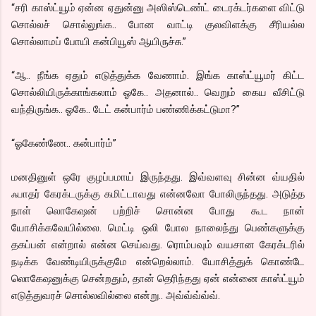
“சரி காஸ்ட்யூம் ஏன்ன ஏதுன்னு அஸிஸ்டெண்ட் டைரக்டர்களை விட்டு
சொல்லச் சொல்லுங்க.. போன வாட்டி குலவிளக்கு சீரியல்ல
சொல்லாமப் போயி கன்பியூஸ் ஆயிருச்சு.”
“ஆ.. நீங்க ஏதும் எடுத்துக்க வேணாம். இங்க காஸ்ட்யூமர் கிட்ட
சொல்லியிருக்காங்கலாம் ஓகே.. அதனால்.. வெறும் கைய வீசிட்டு
வந்திருங்க.. ஓகே.. டேட் கன்பார்ம் பண்ணிக்கட்டுமா?”
“ஓகேண்ணே.. கன்பார்ம்”
மனதினுள் ஒரே குழப்பமாய் இருந்தது. இவ்வளவு சின்ன வ்யதில்
ஃபாதர் கேரக்டருக்கு கமிட்டாவது என்னவோ போலிருந்தது. அடுத்த
நாள் லொகேஷன் பற்றிச் சொன்ன போது கூட நான்
யோசிக்கவேயில்லை. மெட்டி ஒலி போல நாலைந்து பெண்களுக்கு
தகப்பன் என்றால் என்ன செய்வது. ரொம்பவும் வயசான கேரக்டரில்
நடிக்க வேண்டியிருக்குமே என்றெல்லாம். யோசித்துக் கொண்டே
லொகேஷனுக்கு சென்றதும், தான் தெரிந்தது ஏன் என்னை காஸ்ட்யூம்
எடுத்துவரச் சொல்லவில்லை என்று.. அவ்வ்வ்வ்வ்.