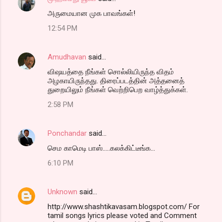
அருமையான முக பாவங்கள்!
12:54 PM
Amudhavan
said…
விஷயத்தை நீங்கள் சொல்லியிருந்த விதம்
அழகாயிருந்தது. திரைப்படத்தின் அத்தனைத்
துறையிலும் நீங்கள் வெற்றிபெற வாழ்த்துக்கள்.
2:58 PM
Ponchandar
said…
செம காமெடி பாஸ்.....கலக்கிட்டீங்க...
6:10 PM
Unknown
said…
http://www.shashtikavasam.blogspot.com/ For
tamil songs lyrics please voted and Comment