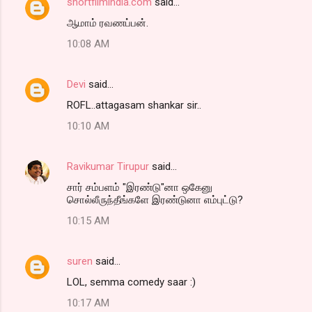
shortfilmindia.com
said…
ஆமாம் ரவணப்பன்.
10:08 AM
Devi
said…
ROFL..attagasam shankar sir..
10:10 AM
Ravikumar Tirupur
said…
சார் சம்பளம் "இரண்டு"னா ஒகேனு
சொல்லீருந்தீங்களே இரண்டுனா எம்புட்டு?
10:15 AM
suren
said…
LOL, semma comedy saar :)
10:17 AM