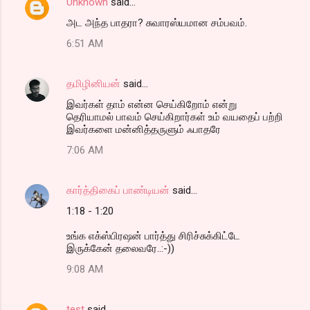
Unknown
said…
அட அந்த பாதரா? சுவாரஸ்யமான சம்பவம்.
6:51 AM
தமிழினியன்
said…
இவர்கள் தாம் என்ன செய்கிறோம் என்று
தெரியாமல் பாவம் செய்கிறார்கள் உம் வயதைப் பற்றி
இவர்களை மன்னித்தருளும் ஃபாதரே
7:06 AM
கார்த்திகைப் பாண்டியன்
said…
1:18 - 1:20
உங்க எக்ஸ்பிரஷன் பார்த்து சிரிச்சுக்கிட்டே
இருக்கேன் தலைவரே..:-))
9:08 AM
test
said…