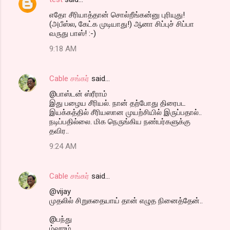
எதோ சீரியாத்தான் சொல்றீங்கன்னு புரியுது!
(அபீஸ்ல, கேட்க முடியாது!) ஆனா சிப்புச் சிப்பா
வருது பாஸ்! :-)
9:18 AM
Cable சங்கர்
said…
@பாஸ்டன் ஸ்ரீராம்
இது பழைய சீரியல். நான் தற்போது திரைபட
இயக்கத்தில் சீரியஸான முயற்சியில் இருப்பதால்..
நடிப்பதில்லை. மிக நெருங்கிய நண்பர்களுக்கு
தவிர..
9:24 AM
Cable சங்கர்
said…
@vijay
முதலில் சிறுகதையாய் தான் எழுத நினைத்தேன்..
@பந்து
ம்ஹும்