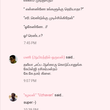
எல்லாம் முடிஞ்சிரும்”
” என்னண்ணே உங்களூக்கு தெரியாதா?”
“சரி..ரெண்டுக்கு முடிச்சிக்கிறேன்”
“ஓகேண்ணே.. //
ஓ! ரெண்டா?
7:45 PM
மணி (ஆயிரத்தில் ஒருவன்)
said…
தலீவா ,,எப்ப ஆஸ்காரு கொடுப்பானுங்க
கேபிள்ஜி ரசிகர்மன்றம்
கே.கே.நகர் கிளை.
9:07 PM
"உழவன்" "Uzhavan"
said…
super:-)
10:39 PM