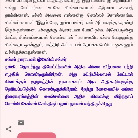
டீச்சர் போர்டில் லுல்லா படத்தை வரைந்து இது என்னன்னு தெரியுமா?
என்று கேட்டார்கள். உடனே சின்னப்பையன் ஆர்வமா கையத்
தூக்கினான். டீச்சர் அவனை என்னன்னு சொல்லச் சொன்னாங்க.
சின்னப்பையன் “இதும் பேரு லுல்லா டீச்சர். என் அப்பாவுக்கு ரெண்டு
இருக்குன்னான். டீச்சருக்கு ஆச்சர்யமா போயிருச்சு. அதெப்படின்னு
கேட்க, சின்னப்பையன் சொன்னான் “ காலையில உச்சா போறதுக்கு
சின்னதா ஒண்ணும், ராத்திரி அம்மா பல் தேய்க்க பெரிசா ஒண்ணும்
வச்சிருக்காருன்னான்.
சங்
கர் நாராயண் @கேபிள் சங்கர்
டிஸ்கி: தொடர்ந்து தியேட்ட்ர்களில் அதிக விலை விற்பனை பற்றி
எழுதிக் கொண்டிருக்கிறேன். அது மட்டுமில்லாமல் கேட்டால்
கிடைக்கும் குழுமத்தின் மூலமாகவும் அரசு அதிகாரிகளுக்கு
தெரியப்படுத்திக் கொண்டிருக்கிறோம். நேற்று கோவையில் கங்கா
திரையரங்கத்தின் லைசென்ஸை அதிக விலைக்கு விற்றதாய்
சொல்லி கேன்சல் செய்திருப்பதாய் தகவல் வந்திருக்கிறது.
கொத்து பரோட்டா