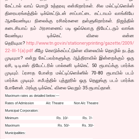
கேட்டால் வாய் மொழி உத்தரவு என்கிறார்கள். சில மல்ட்டிப்ளெக்ஸ்
திரையரங்கத்தில் டிக்கெட்டுடன் சாப்பாட்டை கட்டாயம் வாங்கியே
ஆகவேண்டிய நிலைக்கு ரசிகர்களை தள்ளுகிறார்கள். நிஜத்தில்
கடைசியாய் நம் அரசாணைப் படி ஒவ்வொரு தியேட்டரும் வாங்க
வேண்டிய டிக்கெட் விலை என்ன
தெரியுமா?
http://www.tn.gov.in/stationeryprinting/gazette/2009/
22-III-1(a).pdf
கீழே கொடுக்கப்பட்டுள்ள விலையில் தொழில் நடத்த
முடியுமா? என்று கேட்பவர்களுக்கு ஆந்திராவில் இன்றைக்கும் ஒரு
ஏசி, டி.டி.எஸ் தியேட்டரில் பால்கனி டிக்கெட் 50 ரூபாய்க்கு பார்க்க
முடியும். ப்ரசாத போன்ற மல்ட்டிப்ளெக்ஸில் 70-80 ரூபாயில் படம்
பார்க்க முடியும். சமீபத்தில் புத்தூரில் ஒரு தெலுங்கு படம் பார்க்க
போனேன். அங்கு டிக்கெட் விலை வெறும் 35 ரூபாய்தான்.
Maximum rates as detailed below:—
Rates of Admission A/c Theatre Non A/c Theatre
Municipal Corporation:
Minimum Rs. 10/- Rs. 7/-
Maximum Rs. 50/- Rs. 30/-
Municipalities: