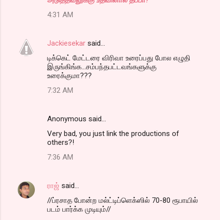
4:31 AM
Jackiesekar
said…
டிக்கெட் மேட்டரை விரிவா உரைப்பது போல எழுதி
இருங்கிங்க...சம்பந்தபட்டவங்களுக்கு
உரைக்குமா???
7:32 AM
Anonymous said…
Very bad, you just link the productions of
others?!
7:36 AM
ராஜ்
said…
//ப்ரசாத போன்ற மல்ட்டிப்ளெக்ஸில் 70-80 ரூபாயில்
படம் பார்க்க முடியும்//