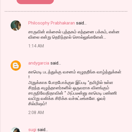
Philosophy Prabhakaran
said…
C
சாருவின் எக்சைல் புத்தகம் எத்தனை பக்கம், என்ன
o
விலை என்று தெரிந்தால் சொல்லுங்களேன்...
m
1:14 AM
m
e
andygarcia
said…
n
காமெடி படத்துக்கு வசனம் எழுதறீங்க வாழ்த்துக்கள்
t
!
அதுக்காக போறபோக்குல இப்படி "தமிழில் உள்ள
s
சிறந்த எழுத்தாளர்களில் ஒருவராக விளங்கும்
சாருநிவேதிதாவின் " அப்படீன்னு காமெடி பண்ணி
வயிறு வலிக்க சிரிக்க வச்சுட்டீங்களே. ஓவர்
சில்மிஷம்!
2:08 AM
sugi
said…