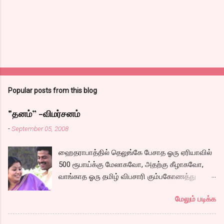
Popular posts from this blog
"தனம்” -விமர்சனம்
-
September 05, 2008
ஹைதராபாத்தில் தெலுங்கே பேசாத ஓரு ஏரியாவில்
500 ரூபாய்க்கு மேலாகவோ, அதற்கு கீழாகவோ,
வாங்காத ஓரு தமிழ் விபசாரி கும்பகோணத்து
அக்ரஹாரத்தின் வீட்டில் மருமகளாக
மேலும் படிக்க
வாழ்கைபடுகிறாள். அவளுடய வாழ்கை எப்படி
அமைந்தது? என்ற ஓரு நல்ல லைனை , சங்கீதா