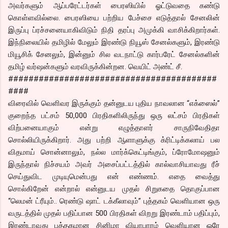
அவர்களும் ஆப்பரேட்டர்கள் பைரஸியில் ஓட்டுவதை கண்டு
கொள்ளவில்லை. பைரஸியை பற்றிய பேச்சை எடுத்தால் சேனலின்
இருப்பு ப்ரச்சனையாகிவிடும் நிதி தரப்பு அமுக்கி வாசிக்கிறார்கள்.
இந்நிலையில் தமிழில் மேலும் இரண்டு நியூஸ் சேனல்களும், இரண்டு
மியூசிக் சேனலும், இன்னும் சில வடநாட்டு கார்பரேட் சேனல்களின்
தமிழ் வர்ஷன்களும் வரவிருக்கின்றன. வெயிட் அண்ட் சீ.
#########################################
####
விரைவில் வெளிவர இருக்கும் தன்னுடய புதிய நாவலான “எக்ஸைல்”
குறைந்த பட்சம் 50,000 பிரதிகளிலிருந்து ஒரு லட்சம் பிரதிகள்
விற்பனையாகும் என்று எழுத்தாளர் சாருநிவேதிதா
சொல்லியிருக்கிறார். அது பற்றி ஆளாளுக்கு க்ரிட்டிக்கலாய் பல
விதமாய் சொன்னாலும், நல்ல மார்க்கெட்டிங்கும், ப்ரோமோஷனும்
இருந்தால் நிச்சயம் அவர் அசைப்பட்டத்தில் கால்வாசியாவது ரீச்
செய்துவிட முடியுமென்பது என் எண்ணம். எதை வைத்து
சொல்கிறேன் என்றால் என்னுடய முதல் சிறுகதை தொகுப்பான
“லெமன் ட்ரீயும்.. ரெண்டு ஷாட் டக்கீலாவும்” புத்தகம் வெளியான ஒரு
வருடத்தில் முதல் பதிப்பான 500 பிரதிகள் விறறு இரண்டாம் பதிப்பும்,
இரண்டாவது புத்தகமான சினிமா வியாபாரம் வெளியான ஒரே