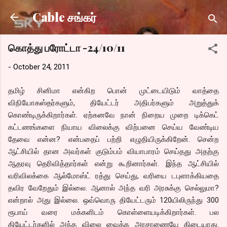
Skip to main content
Cable சங்கர்
கொத்து பரோட்டா -24/10/11
-
October 24, 2011
தமிழ் சினிமா என்கிற பொன் முட்டையிடும் வாத்தை
விநியோகஸ்தர்களும், தியேட்டர் அதிபர்களும் அறுத்துக்
கொண்டிருக்கிறார்கள். ஏற்கனவே நான் நிறைய முறை டிக்கெட்
கட்டணங்களை நியாய விலைக்கு விற்பனை செய்ய வேண்டிய
தேவை என்ன? என்பதைப் பற்றி எழுதியிருக்கிறேன். சென்ற
ஆட்சியில் தான அவர்கள் குடும்பம் வியாபாரம் செய்தது அதற்கு
ஆதரவு தெரிவித்தார்கள் என்று கூறினார்கள். இந்த ஆட்சியில்
வரிவிலக்கை ஆல்மோஸ்ட் ரத்து செய்து, வரியை டபுளாக்கியதை
தவிர வேறேதும் இல்லை. ஆனால் அந்த வரி அரசுக்கு செல்லுமா?
என்றால் அது இல்லை. ஒவ்வொரு தியேட்டரும் 120யிலிருந்து 300
ரூபாய் வரை மக்களிடம் கொள்ளையடிக்கிறார்கள். பல
தியேட்டர்களில் அந்த விலை வைக்க அரசாணையே கிடையாது.