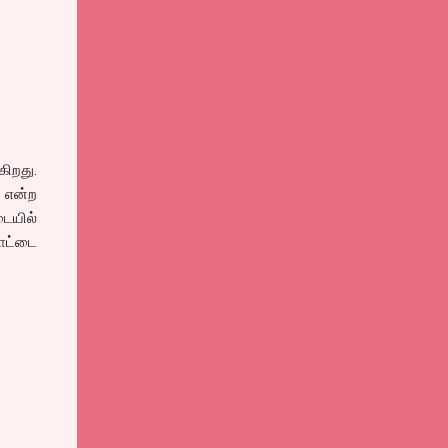
ிறது.
ே என்ற
டையில்
ொட்டை