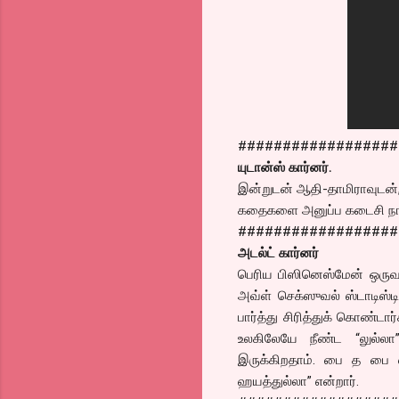
##################
யுடான்ஸ் கார்னர்.
இன்றுடன் ஆதி-தாமிராவுடன்,
கதைகளை அனுப்ப கடைசி நாள்
##################
அடல்ட் கார்னர்
பெரிய பிஸினெஸ்மேன் ஒருவர்
அவ்ள் செக்ஸுவல் ஸ்டாடிஸ்ட
பார்த்து சிரித்துக் கொண்
உலகிலேயே நீண்ட “லுல்லா”
இருக்கிறதாம். பை த பை எ
ஹயத்துல்லா” என்றார்.