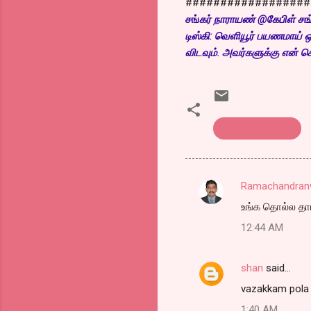
##################
சங்
கர் நாராயண் @கேபிள் சங்
டிஸ்கி: வெளியூர் பயணமாய் ஒர
விடவும். அவர்களுக்கு என் ச
கொத்து பரோட்டா
Ramachandranw
C
உங்க தொல்ல தாங
o
12:44 AM
m
m
shan
said…
e
vazakkam pola
n
t
1:40 AM