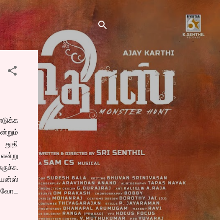
எடுக்க
்றும்
 துதி
 என்று
ுச்சு.
ூயன்ஸ்
மாவோட