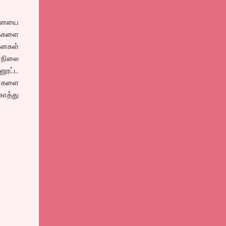
ினையை
க்களை
னைகள்
னநிலை
்னூட்ட
வர்களை
காத்து