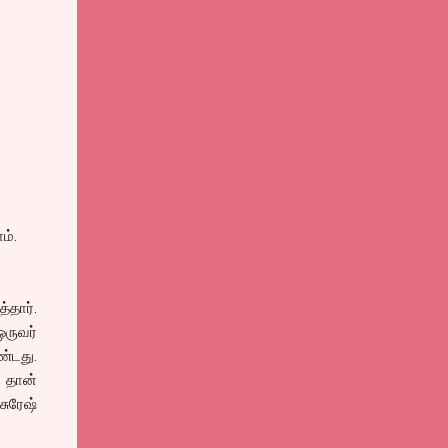
ம்.
்தார்.
ஒருவர்
ண்டது.
 தான்
ுரேஷ்