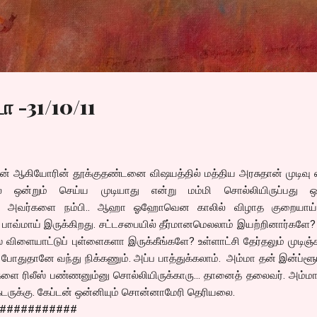
Skip to main content
ா -31/10/11
கன் ஆகியோரின் தூக்குதண்டனை விஷயத்தில் மத்திய அரசுதான் முடிவு 
 ஒன்றும் செய்ய முடியாது என்று மம்மி சொல்லியிருப்பது ஒன
னை அவர்களை நம்பி.. ஆஹா ஓஹோவென காலில் விழாத குறையாய்
் பாவ்மாய் இருக்கிறது. சட்டசபையில் தீர்மானமெலலாம் இயற்றினார்களே?
 விளையாட்டுப் புள்ளைகளா இருக்கீங்களே? உள்ளாட்சி தேர்தலும் முடிஞ்சுர
போதுதானே வந்து நிக்கணும். அப்ப பாத்துக்கலாம். அம்மா தன் இன்ப்ள
களை ரிலீஸ் பண்ணனும்னு சொல்லியிருக்காரு... தானைத் தலைவர். அம்
க்டருக்கு. கேப்டன் ஒன்னியும் சொன்னாமேரி தெரியலை.
###########