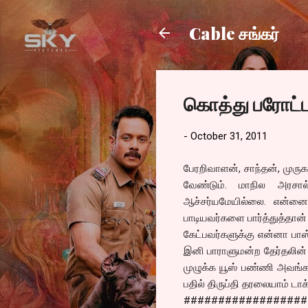
Cable சங்கர்
கொத்து பரோட்ட
-
October 31, 2011
பேரறிவாளன், சாந்தன், முரு
வேண்டும். மாநில அரசால்
ஆச்சர்யமேயில்லை. என்
பாடியவர்களை பார்த்துத்தான
கேட்பவர்களுக்கு என்னா பாஸ்
இனி பாராளுமன்ற தேர்தலின் 
முழுக்க யூஸ் பண்ணி அவங்
பதில் திருப்தி தரலையாம் டா
##################