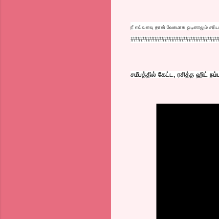
நீ எவ்வளவு தான் வேகமாக ஓடினாலும் சர
#########################
சமீபத்தில் கேட்ட, ரசித்த ஹிட் நம்ப