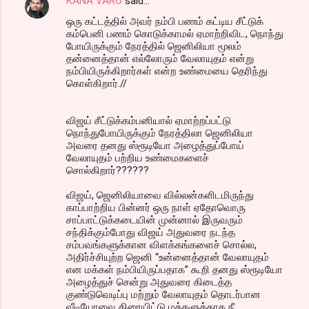
KANA VARO
said…
ஒரு கட்டத்தில் அவர் நம்பி பணம் கட்டிய சீட்டுக்
கம்பெனி பணம் கொடுக்காமல் ஏமாற்றிவிட, நொந்து
போயிருக்கும் நேரத்தில் ஜெனிலியா மூலம்
தன்னைத்தான் எல்லோரும் வேலாயுதம் என்று
நம்பியிருக்கிறார்கள் என்ற உண்மையை தெரிந்து
கொள்கிறார்.//
விஜய் சீட்டுக்கம்பனியால் ஏமாற்றப்பட்டு
நொந்துபோயிருக்கும் நேரத்திலா ஜெனிலியா
அவரை தனது ஸ்ரூடியோ அழைத்துப்போய்
வேலாயுதம் பற்றிய உண்மைகளைச்
சொல்கிறார்??????
விஜய், ஜெனிலியாவை வில்லன்களிடமிருந்து
காப்பாற்றிய பின்னர் ஒரு நாள் ஏதோவொரு
சாப்பாட்டுக்கடையின் முன்னால் இருவரும்
சந்திக்கும்போது விஜய் அதுவரை நடந்த
சம்பவங்களுக்கான விளக்கங்களைச் சொல்ல,
அதிர்ச்சியுற்ற ஜெனி “உன்னைத்தான் வேலாயுதம்
என மக்கள் நம்பியிருப்பதாக” கூறி தனது ஸ்ரூடியோ
அழைத்துச் சென்று அதுவரை கிடைத்த
குண்டுவெடிப்பு மற்றும் வேலாயுதம் தொடர்பான
வீடியோவை திரையிட்டு மக்களுக்காக நீ