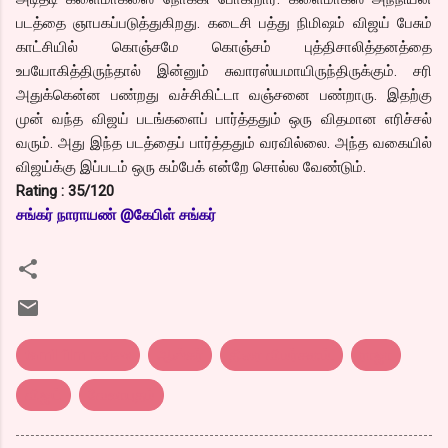
படத்தை ஞாபகப்படுத்துகிறது. கடைசி பத்து நிமிஷம் விஜய் பேசும்
காட்சியில் கொஞ்சமே கொஞ்சம் புத்திசாலித்தனத்தை
உபயோகித்திருந்தால் இன்னும் சுவாரஸ்யமாயிருந்திருக்கும். சரி
அதுக்கென்ன பண்றது வச்சிகிட்டா வஞ்சனை பண்றாரு. இதற்கு
முன் வந்த விஜய் படங்களைப் பார்த்ததும் ஒரு விதமான எரிச்சல்
வரும். அது இந்த படத்தைப் பார்த்ததும் வரவில்லை. அந்த வகையில்
விஜய்க்கு இப்படம் ஒரு கம்பேக் என்றே சொல்ல வேண்டும்.
Rating : 35/120
சங்
கர் நாராயண் @கேபிள் சங்கர்
tamil film review
ஆஸ்கர்
திரை விமர்சனம்.
ராஜா
விஜய்
வேலாயுதம்