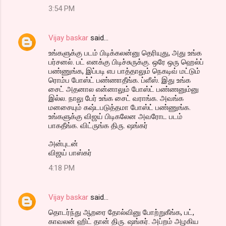
3:54 PM
Vijay baskar
said…
உங்களுக்கு படம் பிடிக்கலன்னு தெரியுது, அது உங்க
பர்சனல். பட் எனக்கு பிடிச்சுருக்கு. ஒரே ஒரு ஹெல்ப்
பண்ணுங்க, இப்படி எப பாத்தாலும் நெகடிவ் மட்டும்
ரொம்ப போஸ்ட் பண்ணாதீங்க. ப்ளீஸ். இது உங்க
சைட் அதனால என்னாலும் போஸ்ட் பண்ணனும்னு
இல்ல. நாலு பேர் உங்க சைட் வராங்க. அவங்க
மனசையும் கஷ்டபடுத்தமா போஸ்ட் பண்ணுங்க.
உங்களுக்கு விஜய் பிடிகலேன அவரோட படம்
பாகதீங்க. விட்ருங்க திரு. ஷங்கர்
அன்புடன்
விஜய் பாஸ்கர்
4:18 PM
Vijay baskar
said…
தொடர்ந்து ஆறரை தோல்வினு போற்றுகீங்க, பட்,
காவலன் ஹிட் தான் திரு. ஷங்கர். அப்றம் அழகிய