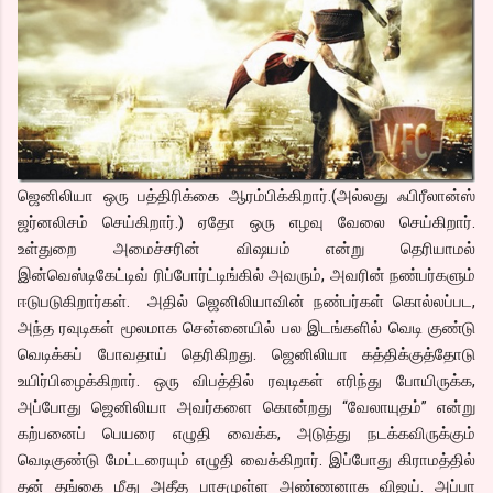
ஜெனிலியா ஒரு பத்திரிக்கை ஆரம்பிக்கிறார்.(அல்லது ஃபிரீலான்ஸ்
ஜர்னலிசம் செய்கிறார்.) ஏதோ ஒரு எழவு வேலை செய்கிறார்.
உள்துறை அமைச்சரின் விஷயம் என்று தெரியாமல்
இன்வெஸ்டிகேட்டிவ் ரிப்போர்ட்டிங்கில் அவரும், அவரின் நண்பர்களும்
ஈடுபடுகிறார்கள். அதில் ஜெனிலியாவின் நண்பர்கள் கொல்லப்பட,
அந்த ரவுடிகள் மூலமாக சென்னையில் பல இடங்களில் வெடி குண்டு
வெடிக்கப் போவதாய் தெரிகிறது. ஜெனிலியா கத்திக்குத்தோடு
உயிர்பிழைக்கிறார். ஒரு விபத்தில் ரவுடிகள் எரிந்து போயிருக்க,
அப்போது ஜெனிலியா அவர்களை கொன்றது “வேலாயுதம்” என்று
கற்பனைப் பெயரை எழுதி வைக்க, அடுத்து நடக்கவிருக்கும்
வெடிகுண்டு மேட்டரையும் எழுதி வைக்கிறார். இப்போது கிராமத்தில்
தன் தங்கை மீது அதீத பாசமுள்ள அண்ணனாக விஜய். அப்பா