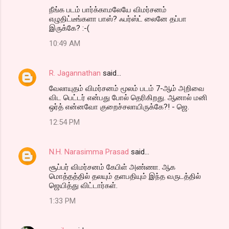
நீங்க படம் பார்க்காமலேயே விமர்சனம்
எழுதிட்டீங்களா பாஸ்? ஃபர்ஸ்ட் லைனே தப்பா
இருக்கே? :-(
10:49 AM
R. Jagannathan
said…
வேலாயுதம் விமர்சனம் மூலம் படம் 7-ஆம் அறிவை
விட பெட்டர் என்பது போல் தெரிகிறது. ஆனால் மனி
ஒர்த் என்னவோ குறைச்சலாயிருக்கே?! - ஜெ.
12:54 PM
N.H. Narasimma Prasad
said…
சூப்பர் விமர்சனம் கேபிள் அண்ணா. ஆக
மொத்தத்தில் தலயும் தளபதியும் இந்த வருடத்தில்
ஜெயித்து விட்டார்கள்.
1:33 PM