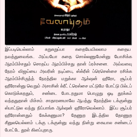
இப்படியெல்லாம் சுறுசுறுப்பா கதையேயிலலாம கதைய
நவத்துனவங்க.. அய்யயோ கதை சொல்லணுமேன்னு யோசிக்க
ஆரம்பிச்சதும் சொதப்ப ஆரம்பிச்சது தான் ப்ரச்சனை. அவ்வளவு
நேரம் விஜய்யை அவரின் நடிப்பை, ஸ்க்ரீன் ப்ரெசென்சை ரசிக்க
ஆரம்பிச்சிருந்த் நேரத்தில மறுக்கா ஆக்‌ஷன் ஹீரோ, சூப்பர்
ஹீரோன்னு வெறும் அசாசின் க்ரீட் ட்ரெஸ்சை மட்டுமே போட்டு பில்டப்
கொடுக்கறதும், சண்டை போடறதுமா பொழுது ஒடி தூக்கம்
வந்ததுதான் மிச்சம். சாதாரணமாவே ஆபத்து நேரத்தில டக்குன்னு
ஸ்பாட்டுல வந்து நிப்பாங்க ஆக்‌ஷன் ஹீரோவெல்லாம். இப்ப சூப்பர்
ஹீரோன்னதும் கேக்கணுமா? தேணுற இடத்தில தோணுற
சீனுலயெல்லாம் டக்கு டக்குன்னு வந்து நின்று கையால சண்டைப்
போட்டே தூள் கிளப்புறாரு.