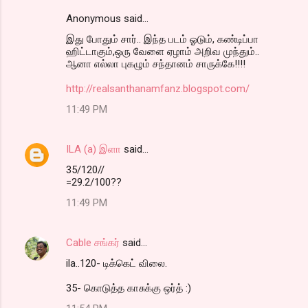
Anonymous said…
C
இது போதும் சார்.. இந்த படம் ஓடும், கண்டிப்பா
o
ஹிட்டாகும்,ஒரு வேளை ஏழாம் அறிவ முந்தும்..
m
ஆனா எல்லா புகழும் சந்தானம் சாருக்கே!!!!
m
http://realsanthanamfanz.blogspot.com/
e
11:49 PM
n
t
ILA (a) இளா
said…
s
35/120//
=29.2/100??
11:49 PM
Cable சங்கர்
said…
ila..120- டிக்கெட் விலை.
35- கொடுத்த காசுக்கு ஒர்த் :)