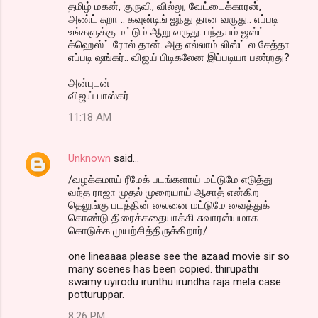
தமிழ் மகன், குருவி, வில்லு, வேட்டைக்காரன்,
அண்ட் சுறா .. கவுன்டிங் ஐந்து தான வருது.. எப்படி
உங்களுக்கு மட்டும் ஆறு வருது. பந்தயம் ஜஸ்ட்
க்ஹெஸ்ட் ரோல் தான். அத எல்லாம் லிஸ்ட் ல சேத்தா
எப்படி ஷங்கர்.. விஜய் பிடிகலேன இப்படியா பண்றது?
அன்புடன்
விஜய் பாஸ்கர்
11:18 AM
Unknown
said…
/வழக்கமாய் ரீமேக் படங்களாய் மட்டுமே எடுத்து
வந்த ராஜா முதல் முறையாய் ஆசாத் என்கிற
தெலுங்கு படத்தின் லைனை மட்டுமே வைத்துக்
கொண்டு திரைக்கதையாக்கி சுவாரஸ்யமாக
கொடுக்க முயற்சித்திருக்கிறார்/
one lineaaaa please see the azaad movie sir so
many scenes has been copied. thirupathi
swamy uyirodu irunthu irundha raja mela case
potturuppar.
8:26 PM