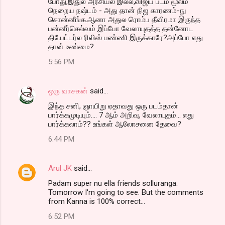
போது,இதுல அரசியல் இல்ல,விஜய் படம் மூலம்
நெறைய நஷ்டம் - அது தான் நிஜ காரணம்-நு
சொன்னீங்க.ஆனா அதுல ரொம்ப தீவிரமா இருந்த
பன்னீர்செல்வம் இப்போ வேலாயுதத்த தன்னோட
தியேட்டர்ல ரிலிஸ் பண்ணி இருக்காரே?அப்போ எது
தான் உண்மை?
5:56 PM
ஒரு வாசகன்
said…
இந்த சனி, ஞாயிறு ஏதாவது ஒரு படம்தான்
பார்க்கமுடியும்.... 7 ஆம் அறிவு, வேலாயுதம்... எது
பார்க்கலாம்?? உங்கள் ஆலோசனை தேவை?
6:44 PM
Arul JK
said…
Padam super nu ella friends solluranga.
Tomorrow I'm going to see. But the comments
from Kanna is 100% correct...
6:52 PM