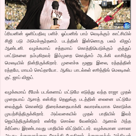
ப்ரியனின் ஒளிப்பதிவு பளிச். ஓப்பனிங் பாம் வெடிக்கும் காட்சியில்
சிஜி படு அமெச்சூர்தனம். படத்தின் இன்னொரு பலம் விஜய்
ஆண்டனி. வழக்கமாய் சத்தமாய் கொத்தியெடுக்கும் குத்துப்
பாட்டுகளை நம்புகிறவர் இம்முறை கொஞ்சம் அடக்கி வாசித்து
மெலடியில் நின்றிருக்கிறார். முளைச்சு மூணு இலை, ரத்தத்தின்
ரத்தமே, மாயம் செய்தாயோ.. ஆகிய பாடல்கள் ஸூத்திங் மெலடிகள்.
குட் ஜாப் விஜய்.
வழக்கமாய் ரீமேக் படங்களாய் மட்டுமே எடுத்து வந்த ராஜா முதல்
முறையாய் ஆசாத் என்கிற தெலுங்கு படத்தின் லைனை மட்டுமே
வைத்துக் கொண்டு திரைக்கதையாக்கி சுவாரஸ்யமாக கொடுக்க
முயற்சித்திருக்கிறார். அவ்வகையில் முதல் பாதியில் இவர்
ஜெயித்திருக்கிறார் என்றே சொல்ல வேண்டும். ஆனால் அந்த
க்ரிப்பை இரண்டாவது பாதியில் விட்டுவிட்டார். வழக்கமான மசாலா
அடிதடி க்ளைமாக்ஸை நோக்கி போகிறார். க்ளைமாக்ஸ் அந்நியன்