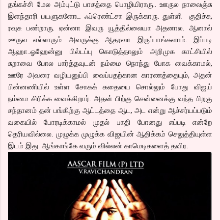
தங்கச்சி மேல அம்புட்டு பாசத்தை பொழியிராரு.. ஊருல நாலைஞ்சு
இளந்தாரி பயளுகளோட ஃப்ரெண்ட்சா இருக்காரு. துள்ளி குதிச்சு,
ரவுசு பண்றாரு. ஏன்னா இவரு யூத்தில்லையா அதனால. ஆனால்
ஊருல எல்லாரும் அவருக்கு ஆதரவா இருப்பாங்களாம். இப்படி
ஆஹா..ஓஹேன்னு பில்டப்பு கொடுத்தாலும் அறிமுக காட்சியில்
சுறாவை போல பார்த்தவுடன் நம்மை நொந்து போக வைக்காமல்,
ஊரே அவரை வழியனுப்பி வைப்பதற்கான காரணத்தையும், அதன்
பின்னணியில் உள்ள சோகக் கதையை சொல்லும் போது விஜய்
நம்மை சிரிக்க வைக்கிறார். அதன் பிற்கு சென்னைக்கு வந்த பிறகு
சந்தானம் தன் பங்கிற்கு ஆட்டத்தை ஆட, அட என்று ஆச்சர்யப்படும்
வகையில் போரடிக்காமல் முதல் பாதி போனது எப்படி என்றே
தெரியவில்லை. முழுக்க முழுக்க விஜயின் ஆதிக்கம் செலுத்தியுள்ள
இடம் இது. ஆங்காங்கே வரும் வில்லன் காமெடிகளைத் தவிர.