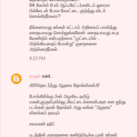
04. கேபிள் ரி.வி ஆப்பரேட்டர்களிடம் ஒசாமா
பில்லேடன் போல கேசட்டை குடுத்து விடச்
சொல்கிறீர்களா?
நீங்களாவது உங்கள் எட்டாம் அறிவைப் பாவித்து
எதையாவது சொல்லுங்களேன். எதையாவது கூற
வேண்டும் என்பதற்காக “முட்டையில் …
பிடுங்கியதைப் போன்று” குறைகளை
அடுக்காதீர்கள்.
8:22 PM
ராகுல்
said…
//////தொடர்ந்து ஆறரை தோல்விகள்///
போக்கிரிக்கு பின் அழகிய தமிழ்
மகன்,குருவி,வில்லு ,வேட்டைக்காரன்,சுறா என ஐந்து
படங்கள் தான் தோல்வி அது என்ன "ஆறரை"
விளக்கம் தரவும்
காவலன் ஹிட்
படத்தின் குறைகளை கண்டுபிடிக்க முன் உங்கள்