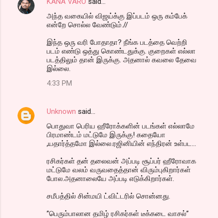
KANA VARO
said…
அந்த வகையில் விஜய்க்கு இப்படம் ஒரு கம்பேக்
என்றே சொல்ல வேண்டும்.//
இந்த ஒரு வரி போதாதா? நீங்க படத்தை வெற்றி
படம் எண்டு ஒத்து கொண்டதுக்கு. குறைகள் எல்லா
படத்திலும் தான் இருக்கு. அதனால் கவலை தேவை
இல்லை.
4:33 PM
Unknown
said…
பொதுவா பெரிய ஹீரோக்களின் படங்கள் எல்லாமே
பிரமாண்டம் மட்டுமே இருக்கு! கதையோ
,யதார்த்தமோ இல்லை.ரஜினியின் எந்திரன் உள்பட...
ரசிகர்கள் தன் தலைவன் அப்படி சூப்பர் ஹீரோவாக
மட்டுமே வலம் வருவதைத்தான் விரும்புகிறார்கள்
போல.அதனாலையே அப்படி எடுக்கிறார்கள்.
சமீபத்தில் சின்மயி ட்விட்டரில் சொன்னது.
”பெரும்பாலான தமிழ் ரசிகர்கள் டீக்கடை வாசல்”