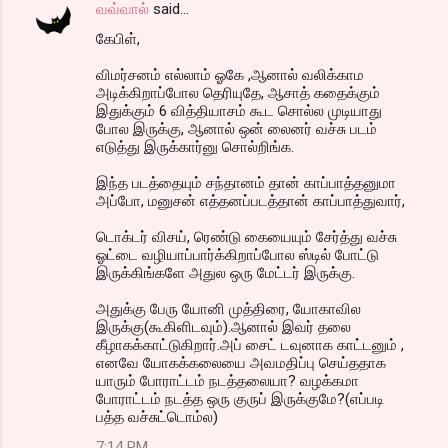
வவ்வால்
said…
கேபிள்,
விமர்சனம் எல்லாம் ஓகே ,ஆனால் வலிக்காம
அடிக்கிறாப்போல தெரியுதே, ஆசாத் கதைக்கும்
இதுக்கும் 6 வித்தியாசம் கூட சொல்ல முடியாது
போல இருக்கு, ஆனால் ஒன் லைனர் வச்சு படம்
எடுத்து இருக்கார்னு சொல்றிங்க.
இந்த படத்தையும் சந்தானம் தான் காப்பாத்தனுமா
அப்போ, மனுசன் எத்தனப்படத்தான் காப்பாத்துவார்,
டொக்டர் விசய், ரெண்டு கையையும் சேர்த்து வச்சு
ஓட்டை வழியாப்பார்க்கிறாப்போல ஸ்டில் போட்டு
இருக்கிங்களே அதுல ஒரு மேட்டர் இருக்கு.
அதுக்கு பேரு யோனி முத்திரை, யோகாவில
இருக்கு(கூகிளிடவும்).ஆனால் இவர் தலை
கீழாகக்காட்டுகிறார்.அப் சைட் டவுனாக காட்டனும் ,
எனவே யோகக்கலையை அவமதிப்பு செய்ததாக
யாரும் போராட்டம் நடத்தலையா? வழக்கமா
போராட்டம் நடத்த ஒரு குருப் இருக்குமே?(எப்படி
பத்த வச்சுட்டொம்ல)
7:14 PM