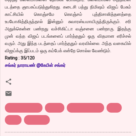
படத்தை ஞாபகப்படுத்துகிறது. கடைசி பத்து நிமிஷம் விஜய் பேசும்
காட்சியில் கொஞ்சமே கொஞ்சம் புத்திசாலித்தனத்தை
உபயோகித்திருந்தால் இன்னும் சுவாரஸ்யமாயிருந்திருக்கும். சரி
அதுக்கென்ன பண்றது வச்சிகிட்டா வஞ்சனை பண்றாரு. இதற்கு
முன் வந்த விஜய் படங்களைப் பார்த்ததும் ஒரு விதமான எரிச்சல்
வரும். அது இந்த படத்தைப் பார்த்ததும் வரவில்லை. அந்த வகையில்
விஜய்க்கு இப்படம் ஒரு கம்பேக் என்றே சொல்ல வேண்டும்.
Rating : 35/120
சங்
கர் நாராயண் @கேபிள் சங்கர்
tamil film review
ஆஸ்கர்
திரை விமர்சனம்.
ராஜா
விஜய்
வேலாயுதம்