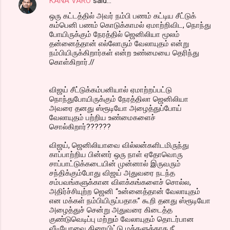
KANA VARO
said…
ஒரு கட்டத்தில் அவர் நம்பி பணம் கட்டிய சீட்டுக்
கம்பெனி பணம் கொடுக்காமல் ஏமாற்றிவிட, நொந்து
போயிருக்கும் நேரத்தில் ஜெனிலியா மூலம்
தன்னைத்தான் எல்லோரும் வேலாயுதம் என்று
நம்பியிருக்கிறார்கள் என்ற உண்மையை தெரிந்து
கொள்கிறார்.//
விஜய் சீட்டுக்கம்பனியால் ஏமாற்றப்பட்டு
நொந்துபோயிருக்கும் நேரத்திலா ஜெனிலியா
அவரை தனது ஸ்ரூடியோ அழைத்துப்போய்
வேலாயுதம் பற்றிய உண்மைகளைச்
சொல்கிறார்??????
விஜய், ஜெனிலியாவை வில்லன்களிடமிருந்து
காப்பாற்றிய பின்னர் ஒரு நாள் ஏதோவொரு
சாப்பாட்டுக்கடையின் முன்னால் இருவரும்
சந்திக்கும்போது விஜய் அதுவரை நடந்த
சம்பவங்களுக்கான விளக்கங்களைச் சொல்ல,
அதிர்ச்சியுற்ற ஜெனி “உன்னைத்தான் வேலாயுதம்
என மக்கள் நம்பியிருப்பதாக” கூறி தனது ஸ்ரூடியோ
அழைத்துச் சென்று அதுவரை கிடைத்த
குண்டுவெடிப்பு மற்றும் வேலாயுதம் தொடர்பான
வீடியோவை திரையிட்டு மக்களுக்காக நீ