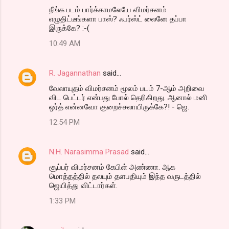
நீங்க படம் பார்க்காமலேயே விமர்சனம்
எழுதிட்டீங்களா பாஸ்? ஃபர்ஸ்ட் லைனே தப்பா
இருக்கே? :-(
10:49 AM
R. Jagannathan
said…
வேலாயுதம் விமர்சனம் மூலம் படம் 7-ஆம் அறிவை
விட பெட்டர் என்பது போல் தெரிகிறது. ஆனால் மனி
ஒர்த் என்னவோ குறைச்சலாயிருக்கே?! - ஜெ.
12:54 PM
N.H. Narasimma Prasad
said…
சூப்பர் விமர்சனம் கேபிள் அண்ணா. ஆக
மொத்தத்தில் தலயும் தளபதியும் இந்த வருடத்தில்
ஜெயித்து விட்டார்கள்.
1:33 PM