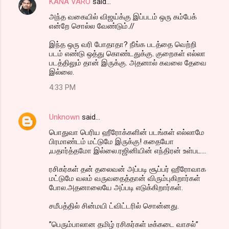
KANA VARO
said…
அந்த வகையில் விஜய்க்கு இப்படம் ஒரு கம்பேக்
என்றே சொல்ல வேண்டும்.//
இந்த ஒரு வரி போதாதா? நீங்க படத்தை வெற்றி
படம் எண்டு ஒத்து கொண்டதுக்கு. குறைகள் எல்லா
படத்திலும் தான் இருக்கு. அதனால் கவலை தேவை
இல்லை.
4:33 PM
Unknown
said…
பொதுவா பெரிய ஹீரோக்களின் படங்கள் எல்லாமே
பிரமாண்டம் மட்டுமே இருக்கு! கதையோ
,யதார்த்தமோ இல்லை.ரஜினியின் எந்திரன் உள்பட...
ரசிகர்கள் தன் தலைவன் அப்படி சூப்பர் ஹீரோவாக
மட்டுமே வலம் வருவதைத்தான் விரும்புகிறார்கள்
போல.அதனாலையே அப்படி எடுக்கிறார்கள்.
சமீபத்தில் சின்மயி ட்விட்டரில் சொன்னது.
”பெரும்பாலான தமிழ் ரசிகர்கள் டீக்கடை வாசல்”