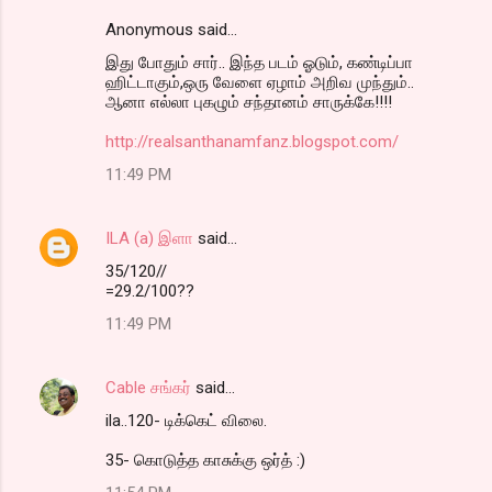
Anonymous said…
C
இது போதும் சார்.. இந்த படம் ஓடும், கண்டிப்பா
o
ஹிட்டாகும்,ஒரு வேளை ஏழாம் அறிவ முந்தும்..
m
ஆனா எல்லா புகழும் சந்தானம் சாருக்கே!!!!
m
http://realsanthanamfanz.blogspot.com/
e
11:49 PM
n
t
ILA (a) இளா
said…
s
35/120//
=29.2/100??
11:49 PM
Cable சங்கர்
said…
ila..120- டிக்கெட் விலை.
35- கொடுத்த காசுக்கு ஒர்த் :)