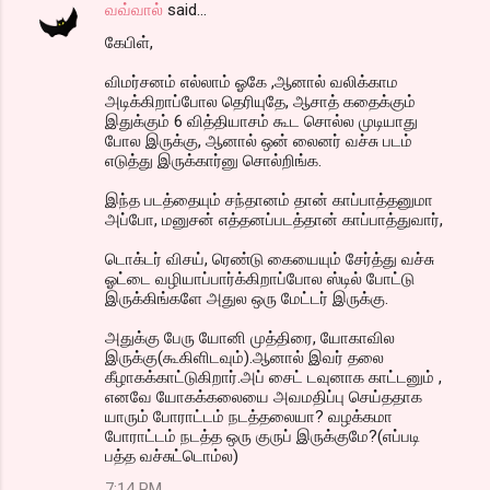
வவ்வால்
said…
கேபிள்,
விமர்சனம் எல்லாம் ஓகே ,ஆனால் வலிக்காம
அடிக்கிறாப்போல தெரியுதே, ஆசாத் கதைக்கும்
இதுக்கும் 6 வித்தியாசம் கூட சொல்ல முடியாது
போல இருக்கு, ஆனால் ஒன் லைனர் வச்சு படம்
எடுத்து இருக்கார்னு சொல்றிங்க.
இந்த படத்தையும் சந்தானம் தான் காப்பாத்தனுமா
அப்போ, மனுசன் எத்தனப்படத்தான் காப்பாத்துவார்,
டொக்டர் விசய், ரெண்டு கையையும் சேர்த்து வச்சு
ஓட்டை வழியாப்பார்க்கிறாப்போல ஸ்டில் போட்டு
இருக்கிங்களே அதுல ஒரு மேட்டர் இருக்கு.
அதுக்கு பேரு யோனி முத்திரை, யோகாவில
இருக்கு(கூகிளிடவும்).ஆனால் இவர் தலை
கீழாகக்காட்டுகிறார்.அப் சைட் டவுனாக காட்டனும் ,
எனவே யோகக்கலையை அவமதிப்பு செய்ததாக
யாரும் போராட்டம் நடத்தலையா? வழக்கமா
போராட்டம் நடத்த ஒரு குருப் இருக்குமே?(எப்படி
பத்த வச்சுட்டொம்ல)
7:14 PM