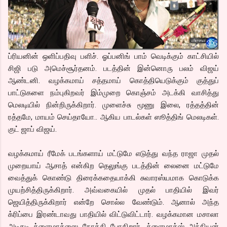
ப்ரியனின் ஒளிப்பதிவு பளிச். ஓப்பனிங் பாம் வெடிக்கும் காட்சியில்
சிஜி படு அமெச்சூர்தனம். படத்தின் இன்னொரு பலம் விஜய்
ஆண்டனி. வழக்கமாய் சத்தமாய் கொத்தியெடுக்கும் குத்துப்
பாட்டுகளை நம்புகிறவர் இம்முறை கொஞ்சம் அடக்கி வாசித்து
மெலடியில் நின்றிருக்கிறார். முளைச்சு மூணு இலை, ரத்தத்தின்
ரத்தமே, மாயம் செய்தாயோ.. ஆகிய பாடல்கள் ஸூத்திங் மெலடிகள்.
குட் ஜாப் விஜய்.
வழக்கமாய் ரீமேக் படங்களாய் மட்டுமே எடுத்து வந்த ராஜா முதல்
முறையாய் ஆசாத் என்கிற தெலுங்கு படத்தின் லைனை மட்டுமே
வைத்துக் கொண்டு திரைக்கதையாக்கி சுவாரஸ்யமாக கொடுக்க
முயற்சித்திருக்கிறார். அவ்வகையில் முதல் பாதியில் இவர்
ஜெயித்திருக்கிறார் என்றே சொல்ல வேண்டும். ஆனால் அந்த
க்ரிப்பை இரண்டாவது பாதியில் விட்டுவிட்டார். வழக்கமான மசாலா
அடிதடி க்ளைமாக்ஸை நோக்கி போகிறார். க்ளைமாக்ஸ் அந்நியன்