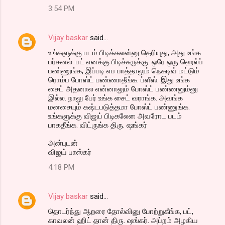
3:54 PM
Vijay baskar
said…
உங்களுக்கு படம் பிடிக்கலன்னு தெரியுது, அது உங்க
பர்சனல். பட் எனக்கு பிடிச்சுருக்கு. ஒரே ஒரு ஹெல்ப்
பண்ணுங்க, இப்படி எப பாத்தாலும் நெகடிவ் மட்டும்
ரொம்ப போஸ்ட் பண்ணாதீங்க. ப்ளீஸ். இது உங்க
சைட் அதனால என்னாலும் போஸ்ட் பண்ணனும்னு
இல்ல. நாலு பேர் உங்க சைட் வராங்க. அவங்க
மனசையும் கஷ்டபடுத்தமா போஸ்ட் பண்ணுங்க.
உங்களுக்கு விஜய் பிடிகலேன அவரோட படம்
பாகதீங்க. விட்ருங்க திரு. ஷங்கர்
அன்புடன்
விஜய் பாஸ்கர்
4:18 PM
Vijay baskar
said…
தொடர்ந்து ஆறரை தோல்வினு போற்றுகீங்க, பட்,
காவலன் ஹிட் தான் திரு. ஷங்கர். அப்றம் அழகிய