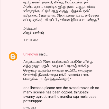
தமிழ் மகன், குருவி, வில்லு, வேட்டைக்காரன்,
அண்ட் சுறா .. கவுன்டிங் ஐந்து தான வருது.. எப்படி
உங்களுக்கு மட்டும் ஆறு வருது. பந்தயம் ஜஸ்ட்
க்ஹெஸ்ட் ரோல் தான். அத எல்லாம் லிஸ்ட் ல சேத்தா
எப்படி ஷங்கர்.. விஜய் பிடிகலேன இப்படியா பண்றது?
அன்புடன்
விஜய் பாஸ்கர்
11:18 AM
Unknown
said…
/வழக்கமாய் ரீமேக் படங்களாய் மட்டுமே எடுத்து
வந்த ராஜா முதல் முறையாய் ஆசாத் என்கிற
தெலுங்கு படத்தின் லைனை மட்டுமே வைத்துக்
கொண்டு திரைக்கதையாக்கி சுவாரஸ்யமாக
கொடுக்க முயற்சித்திருக்கிறார்/
one lineaaaa please see the azaad movie sir so
many scenes has been copied. thirupathi
swamy uyirodu irunthu irundha raja mela case
potturuppar.
8:26 PM