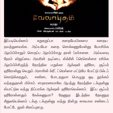
இப்படியெல்லாம் சுறுசுறுப்பா கதையேயிலலாம கதைய
நவத்துனவங்க.. அய்யயோ கதை சொல்லணுமேன்னு யோசிக்க
ஆரம்பிச்சதும் சொதப்ப ஆரம்பிச்சது தான் ப்ரச்சனை. அவ்வளவு
நேரம் விஜய்யை அவரின் நடிப்பை, ஸ்க்ரீன் ப்ரெசென்சை ரசிக்க
ஆரம்பிச்சிருந்த் நேரத்தில மறுக்கா ஆக்‌ஷன் ஹீரோ, சூப்பர்
ஹீரோன்னு வெறும் அசாசின் க்ரீட் ட்ரெஸ்சை மட்டுமே போட்டு பில்டப்
கொடுக்கறதும், சண்டை போடறதுமா பொழுது ஒடி தூக்கம்
வந்ததுதான் மிச்சம். சாதாரணமாவே ஆபத்து நேரத்தில டக்குன்னு
ஸ்பாட்டுல வந்து நிப்பாங்க ஆக்‌ஷன் ஹீரோவெல்லாம். இப்ப சூப்பர்
ஹீரோன்னதும் கேக்கணுமா? தேணுற இடத்தில தோணுற
சீனுலயெல்லாம் டக்கு டக்குன்னு வந்து நின்று கையால சண்டைப்
போட்டே தூள் கிளப்புறாரு.