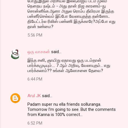
போது,இதுல அரசியல் இல்ல,விஜய் படம் மூலம்
நெறைய நஷ்டம் - அது தான் நிஜ காரணம்-நு
சொன்னீங்க.ஆனா அதுல ரொம்ப தீவிரமா இருந்த
பன்னீர்செல்வம் இப்போ வேலாயுதத்த தன்னோட
தியேட்டர்ல ரிலிஸ் பண்ணி இருக்காரே?அப்போ எது
தான் உண்மை?
5:56 PM
ஒரு வாசகன்
said…
இந்த சனி, ஞாயிறு ஏதாவது ஒரு படம்தான்
பார்க்கமுடியும்.... 7 ஆம் அறிவு, வேலாயுதம்... எது
பார்க்கலாம்?? உங்கள் ஆலோசனை தேவை?
6:44 PM
Arul JK
said…
Padam super nu ella friends solluranga.
Tomorrow I'm going to see. But the comments
from Kanna is 100% correct...
6:52 PM