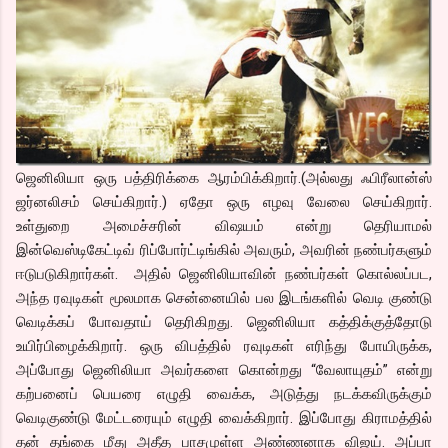
ஜெனிலியா ஒரு பத்திரிக்கை ஆரம்பிக்கிறார்.(அல்லது ஃபிரீலான்ஸ்
ஜர்னலிசம் செய்கிறார்.) ஏதோ ஒரு எழவு வேலை செய்கிறார்.
உள்துறை அமைச்சரின் விஷயம் என்று தெரியாமல்
இன்வெஸ்டிகேட்டிவ் ரிப்போர்ட்டிங்கில் அவரும், அவரின் நண்பர்களும்
ஈடுபடுகிறார்கள். அதில் ஜெனிலியாவின் நண்பர்கள் கொல்லப்பட,
அந்த ரவுடிகள் மூலமாக சென்னையில் பல இடங்களில் வெடி குண்டு
வெடிக்கப் போவதாய் தெரிகிறது. ஜெனிலியா கத்திக்குத்தோடு
உயிர்பிழைக்கிறார். ஒரு விபத்தில் ரவுடிகள் எரிந்து போயிருக்க,
அப்போது ஜெனிலியா அவர்களை கொன்றது “வேலாயுதம்” என்று
கற்பனைப் பெயரை எழுதி வைக்க, அடுத்து நடக்கவிருக்கும்
வெடிகுண்டு மேட்டரையும் எழுதி வைக்கிறார். இப்போது கிராமத்தில்
தன் தங்கை மீது அதீத பாசமுள்ள அண்ணனாக விஜய். அப்பா