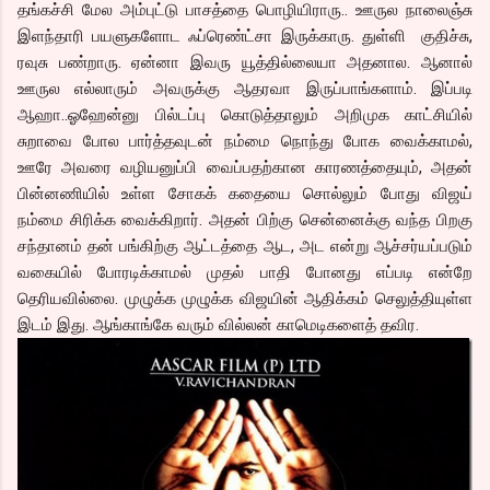
தங்கச்சி மேல அம்புட்டு பாசத்தை பொழியிராரு.. ஊருல நாலைஞ்சு
இளந்தாரி பயளுகளோட ஃப்ரெண்ட்சா இருக்காரு. துள்ளி குதிச்சு,
ரவுசு பண்றாரு. ஏன்னா இவரு யூத்தில்லையா அதனால. ஆனால்
ஊருல எல்லாரும் அவருக்கு ஆதரவா இருப்பாங்களாம். இப்படி
ஆஹா..ஓஹேன்னு பில்டப்பு கொடுத்தாலும் அறிமுக காட்சியில்
சுறாவை போல பார்த்தவுடன் நம்மை நொந்து போக வைக்காமல்,
ஊரே அவரை வழியனுப்பி வைப்பதற்கான காரணத்தையும், அதன்
பின்னணியில் உள்ள சோகக் கதையை சொல்லும் போது விஜய்
நம்மை சிரிக்க வைக்கிறார். அதன் பிற்கு சென்னைக்கு வந்த பிறகு
சந்தானம் தன் பங்கிற்கு ஆட்டத்தை ஆட, அட என்று ஆச்சர்யப்படும்
வகையில் போரடிக்காமல் முதல் பாதி போனது எப்படி என்றே
தெரியவில்லை. முழுக்க முழுக்க விஜயின் ஆதிக்கம் செலுத்தியுள்ள
இடம் இது. ஆங்காங்கே வரும் வில்லன் காமெடிகளைத் தவிர.