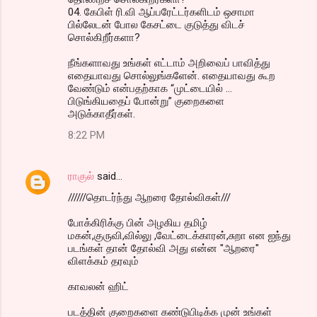
04. கேபிள் ரி.வி ஆப்பரேட்டர்களிடம் ஒசாமா
பில்லேடன் போல கேசட்டை குடுத்து விடச்
சொல்கிறீர்களா?
நீங்களாவது உங்கள் எட்டாம் அறிவைப் பாவித்து
எதையாவது சொல்லுங்களேன். எதையாவது கூற
வேண்டும் என்பதற்காக “முட்டையில் …
பிடுங்கியதைப் போன்று” குறைகளை
அடுக்காதீர்கள்.
8:22 PM
ராகுல்
said…
//////தொடர்ந்து ஆறரை தோல்விகள்///
போக்கிரிக்கு பின் அழகிய தமிழ்
மகன்,குருவி,வில்லு ,வேட்டைக்காரன்,சுறா என ஐந்து
படங்கள் தான் தோல்வி அது என்ன "ஆறரை"
விளக்கம் தரவும்
காவலன் ஹிட்
படத்தின் குறைகளை கண்டுபிடிக்க முன் உங்கள்