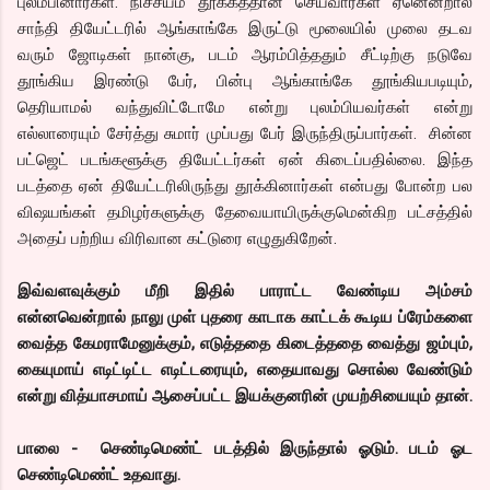
புலம்பினார்கள். நிச்சயம் தூக்கத்தான் செய்வார்கள் ஏனென்றால்
சாந்தி தியேட்டரில் ஆங்காங்கே இருட்டு மூலையில் முலை தடவ
வரும் ஜோடிகள் நான்கு, படம் ஆரம்பித்ததும் சீட்டிற்கு நடுவே
தூங்கிய இரண்டு பேர், பின்பு ஆங்காங்கே தூங்கியபடியும்,
தெரியாமல் வந்துவிட்டோமே என்று புலம்பியவர்கள் என்று
எல்லாரையும் சேர்த்து சுமார் முப்பது பேர் இருந்திருப்பார்கள். சின்ன
பட்ஜெட் படங்களூக்கு தியேட்டர்கள் ஏன் கிடைப்பதில்லை. இந்த
படத்தை ஏன் தியேட்டரிலிருந்து தூக்கினார்கள் என்பது போன்ற பல
விஷயங்கள் தமிழர்களுக்கு தேவையாயிருக்குமென்கிற பட்சத்தில்
அதைப் பற்றிய விரிவான கட்டுரை எழுதுகிறேன்.
இவ்வளவுக்கும் மீறி இதில் பாராட்ட வேண்டிய அம்சம்
என்னவென்றால் நாலு முள் புதரை காடாக காட்டக் கூடிய ப்ரேம்களை
வைத்த கேமராமேனுக்கும், எடுத்ததை கிடைத்ததை வைத்து ஜம்பும்,
கையுமாய் எடிட்டிட்ட எடிட்டரையும், எதையாவது சொல்ல வேண்டும்
என்று வித்யாசமாய் ஆசைப்பட்ட இயக்குனரின் முயற்சியையும் தான்.
பாலை - செண்டிமெண்ட் படத்தில் இருந்தால் ஓடும். படம் ஓட
செண்டிமெண்ட் உதவாது.