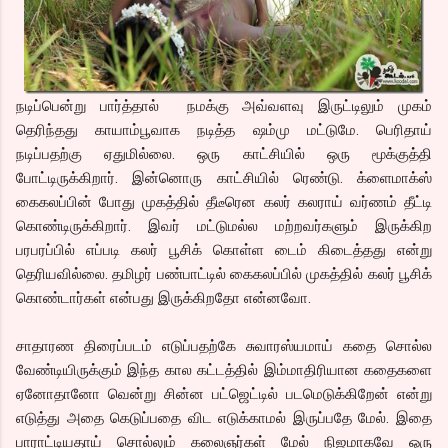
நடிப்பென்று பார்த்தால் நமக்கு அவ்வளவு இருட்டிலும் முகம்
தெரிந்தது காயாம்பூவாக நடித்த ஷம்மு மட்டுமே. பெரிதாய்
நடிப்பதற்கு ஏதுமில்லை. ஒரு காட்சியில் ஒரு மூக்குத்தி
போட்டிருக்கிறார். இன்னொரு காட்சியில் ரெண்டு. க்ளைமாக்ஸ்
கைகலப்பின் போது முகத்தில் தீடீரென கலர் கலராய் வர்ணம் தீட்டி
கொண்டிருக்கிறார். இவர் மட்டுமல்ல மற்றவர்களும் இருக்கிற
பரபரப்பில் எப்படி கலர் பூசிக் கொள்ள டைம் கிடைத்தது என்று
தெரியவில்லை. தமிழர் பண்பாட்டில் கைகலப்பில் முகத்தில் கலர் பூசிக்
கொண்டார்கள் என்பது இருக்கிறதோ என்னவோ.
சாதாரண திரைப்படம் எடுப்பதற்கே சுவாரஸ்யமாய் கதை சொல்ல
வேண்டியிருக்கும் இந்த கால கட்டத்தில் இம்மாதிரியான கதைகளை
ஏனோதானோ வென்று சின்ன பட்ஜெட்டில் படமெடுக்கிறேன் என்று
எடுத்து அதை கெடுப்பதை விட எடுக்காமல் இருப்பதே மேல். இதை
பாராட்டியதாய் சொல்லும் கலைஞர்கள் மேல் நிஜமாகவே ஒரு