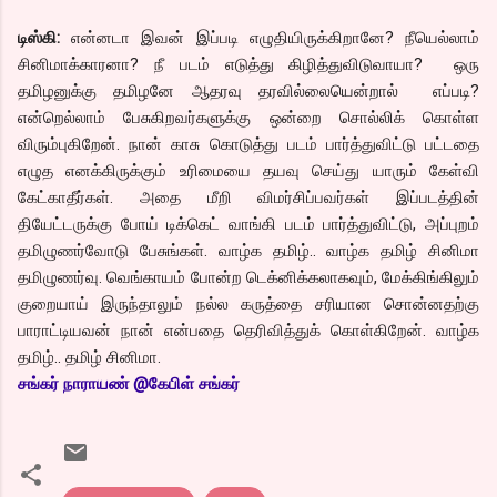
டிஸ்கி:
என்னடா இவன் இப்படி எழுதியிருக்கிறானே? நீயெல்லாம்
சினிமாக்காரனா? நீ படம் எடுத்து கிழித்துவிடுவாயா? ஒரு
தமிழனுக்கு தமிழனே ஆதரவு தரவில்லையென்றால் எப்படி?
என்றெல்லாம் பேசுகிறவர்களுக்கு ஒன்றை சொல்லிக் கொள்ள
விரும்புகிறேன். நான் காசு கொடுத்து படம் பார்த்துவிட்டு பட்டதை
எழுத எனக்கிருக்கும் உரிமையை தயவு செய்து யாரும் கேள்வி
கேட்காதீர்கள். அதை மீறி விமர்சிப்பவர்கள் இப்படத்தின்
தியேட்டருக்கு போய் டிக்கெட் வாங்கி படம் பார்த்துவிட்டு, அப்புறம்
தமிழுணர்வோடு பேசுங்கள். வாழ்க தமிழ்.. வாழ்க தமிழ் சினிமா
தமிழுணர்வு. வெங்காயம் போன்ற டெக்னிக்கலாகவும், மேக்கிங்கிலும்
குறையாய் இருந்தாலும் நல்ல கருத்தை சரியான சொன்னதற்கு
பாராட்டியவன் நான் என்பதை தெரிவித்துக் கொள்கிறேன். வாழ்க
தமிழ்.. தமிழ் சினிமா.
சங்
கர் நாராயண் @கேபிள் சங்கர்