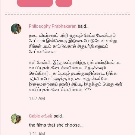
திரை விமர்சனம்
பாலை
Philosophy Prabhakaran
said…
C
தல... விமர்சனம் பற்றி எதுவும் கேட்க வேண்டாம்
o
கேட்டால் இன்னொரு இடுகை போடுவேன் என்று
m
நீங்கள் பயம் காட்டுவதால் அதுபற்றி எதுவும்
கேட்கவில்லை...
m
என் கேள்வி, இந்த ஷம்முவிற்கு ஏன் கமர்ஷியல் பட
e
வாய்ப்புகள் கிடைக்கவில்லை...? நடிக்கவும்
n
செய்கிறார்... காட்டவும் தயங்குவதில்லை... (நீங்க
பதிவில் போட்டிருக்கும் மூணாவது ஸ்டில்லே
t
இலைமறைகாய் தான்) அப்படி இருக்கும் பொது ஏன்
s
வாய்ப்புகள் கிடைக்கவில்லை...???
1:07 AM
Cable சங்கர்
said…
the films that she choose...
1:31 AM