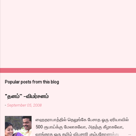
Popular posts from this blog
"தனம்” -விமர்சனம்
-
September 05, 2008
ஹைதராபாத்தில் தெலுங்கே பேசாத ஓரு ஏரியாவில்
500 ரூபாய்க்கு மேலாகவோ, அதற்கு கீழாகவோ,
வாங்காத ஓரு தமிழ் விபசாரி கும்பகோணத்து