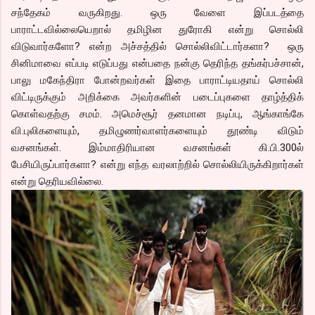
சந்தேகம் வருகிறது. ஒரு வேளை இப்படத்தை
பாராட்டவில்லையெறால் தமிழின துரோகி என்று சொல்லி
விடுவார்களோ? என்ற அச்சத்தில் சொல்லிவிட்டார்களா? ஒரு
சினிமாவை எப்படி எடுப்பது என்பதை நன்கு தெரிந்த தங்கர்பச்சான்,
பாலு மகேந்திரா போன்றவர்கள் இதை பாராட்டியதாய் சொல்லி
விட்டிருக்கும் அறிக்கை அவர்களின் படைப்புகளை தாழ்த்திக்
கொள்வதற்கு சமம். அமெச்சூர் தனமான நடிப்பு, ஆங்காங்கே
வி.புலிகளையும், தமிழுணர்வாளர்களையும் தூண்டி விடும்
வசனங்கள். இம்மாதிரியான வசனங்கள் கி.பி.300ல்
பேசியிருப்பார்களா? என்று எந்த வரலாற்றில் சொல்லியிருக்கிறார்கள்
என்று தெரியவில்லை.