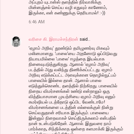
அப்புறம் யுடான்ஸ் தளத்தில் நிர்வாகிக்கு
மின்னஞ்சல் செய்ய வழி எதுவும் காணோம்,
இருக்கா, என் கண்ணுக்கு தெரியாமல்! :-))
6:46 AM
வரிசை கி. இராமச்சந்திரன்
said…
’ஏழாம் அறிவு’ தூண்டும் தமிழுணர்வு மிகவும்
மலினமானது. ’பாலை’யை அதனோடு ஒப்பிடுவது
நியாயமில்லை ’பாலை’ ஈழத்தை இயல்பாக
நினைவுபடுத்துகிறது. ஆனால் ’ஏழாம் அறிவு’
படத்தில் அது வலிந்து திணிக்கப்பட்டது. ஏழாம்
அறிவு எடுக்கப்பட்ட அளவுக்கான தொழில்நுட்பம்
பாலையில் இல்லை தான். ஆனால் பாலை
எடுத்துக்கொண்ட தளத்தில் நிற்கிறது. பாலையில்
நிறைய விமர்சனங்கள் உண்டு என்றாலும் ஒரு
வித்தியாசமான முயற்சியை ஏழாம் அறிவு எனும்
கமர்ஷியல் படத்தோடு ஒப்பிட வேண்டாமே!
விமர்சனங்களை படத்தின் எல்லைக்குள் நின்று
செய்வதுதான் சரியாக இருக்கும். பாலையை
இன்னும் நிறைவாகச் செய்திருக்கலாம் என்பதில்
நான் உடன்படுகிறேன். ஆனால். இதுவரை நாம்
பார்க்காத, சிந்திக்காத ஒன்றை களமாக்கி இருக்கும்