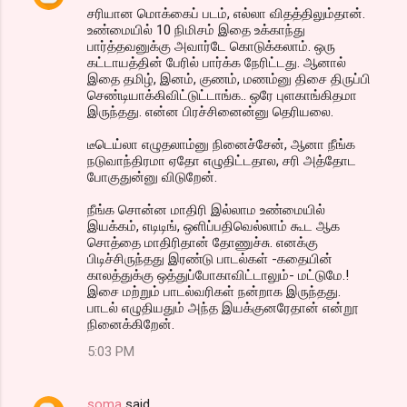
சரியான மொக்கைப் படம், எல்லா விதத்திலும்தான்.
உண்மையில் 10 நிமிசம் இதை உக்காந்து
பார்த்தவனுக்கு அவார்டே கொடுக்கலாம். ஒரு
கட்டாயத்தின் பேரில் பார்க்க நேரிட்டது. ஆனால்
இதை தமிழ், இனம், குணம், மணம்னு திசை திருப்பி
செண்டியாக்கிவிட்டுட்டாங்க.. ஒரே புளகாங்கிதமா
இருந்தது. என்ன பிரச்சினைன்னு தெரியலை.
டீடெய்லா எழுதலாம்னு நினைச்சேன், ஆனா நீங்க
நடுவாந்திரமா ஏதோ எழுதிட்டதால, சரி அத்தோட
போகுதுன்னு விடுறேன்.
நீங்க சொன்ன மாதிரி இல்லாம உண்மையில்
இயக்கம், எடிடிங், ஒளிப்பதிவெல்லாம் கூட ஆக
சொத்தை மாதிரிதான் தோணுச்சு. எனக்கு
பிடிச்சிருந்தது இரண்டு பாடல்கள் -கதையின்
காலத்துக்கு ஒத்துப்போகாவிட்டாலும்- மட்டுமே.!
இசை மற்றும் பாடல்வரிகள் நன்றாக இருந்தது.
பாடல் எழுதியதும் அந்த இயக்குனரேதான் என்றூ
நினைக்கிறேன்.
5:03 PM
soma
said…