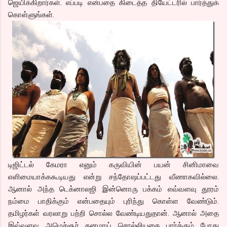
ஜெயிக்கிறார்கள். எப்படி என்பதை கிடைத்த தியேட்டரில் பார்த்துக்
கொள்ளுங்கள்.
டிஜிட்டல் கேமரா எனும் கருவியின் பயன் சினிமாவை
எளிமையாக்ககூடியது என்று சந்தோஷப்பட்டது வீணாகவில்லை.
ஆனால் அந்த டெக்னாலஜி இன்னொரு பக்கம் எவ்வளவு தூரம்
நம்மை பாதிக்கும் என்பதையும் புரிந்து கொள்ள வேண்டும்.
தமிழர்கள் வரலாறு பற்றி சொல்ல வேண்டியதுதான். ஆனால் அதை
இவ்வளவு அமெச்சூர் தனமாய் சொல்லியதை பார்க்கும் போது