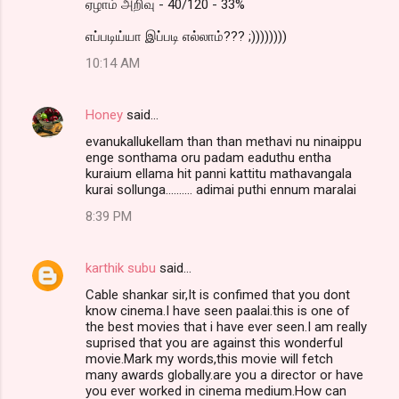
ஏழாம் அறிவு - 40/120 - 33%
எப்படிய்யா இப்படி எல்லாம்??? ;))))))))
10:14 AM
Honey
said…
evanukallukellam than than methavi nu ninaippu
enge sonthama oru padam eaduthu entha
kuraium ellama hit panni kattitu mathavangala
kurai sollunga.......... adimai puthi ennum maralai
8:39 PM
karthik subu
said…
Cable shankar sir,It is confimed that you dont
know cinema.I have seen paalai.this is one of
the best movies that i have ever seen.I am really
suprised that you are against this wonderful
movie.Mark my words,this movie will fetch
many awards globally.are you a director or have
you ever worked in cinema medium.How can