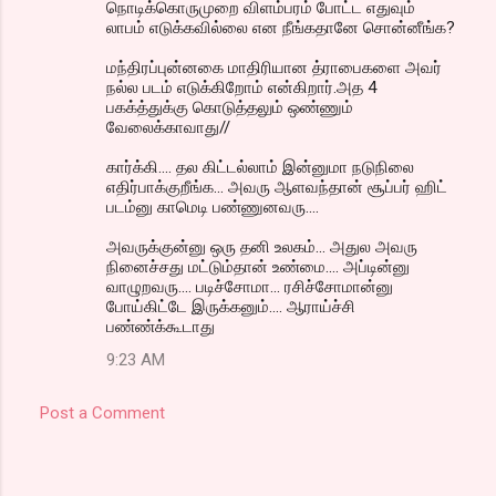
நொடிக்கொருமுறை விளம்பரம் போட்ட எதுவும்
லாபம் எடுக்கவில்லை என நீங்கதானே சொன்னீங்க?
மந்திரப்புன்னகை மாதிரியான த்ராபைகளை அவர்
நல்ல படம் எடுக்கிறோம் என்கிறார்.அத 4
பகக்த்துக்கு கொடுத்தலும் ஒண்ணும்
வேலைக்காவாது//
கார்க்கி.... தல கிட்டல்லாம் இன்னுமா நடுநிலை
எதிர்பாக்குறீங்க... அவரு ஆளவந்தான் சூப்பர் ஹிட்
படம்னு காமெடி பண்ணுனவரு....
அவருக்குன்னு ஒரு தனி உலகம்... அதுல அவரு
நினைச்சது மட்டும்தான் உண்மை.... அப்டின்னு
வாழுறவரு.... படிச்சோமா... ரசிச்சோமான்னு
போய்கிட்டே இருக்கனும்.... ஆராய்ச்சி
பண்ண்க்கூடாது
9:23 AM
Post a Comment