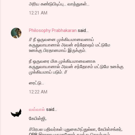
m
அரிய கண்டுபிடிப்பு... வாத்துகள்...
e
12:21 AM
n
t
Philosophy Prabhakaran
said…
s
// நீ ஒருவனை முக்கியமானவனாய்
கருதுவாயானால் அவன் சந்தோஷம் மட்டுமே
உனக்கு பிரதானமாய் இருக்கும்.
நீ ஒருவரை மிக முக்கியமானவனாக
கருதுவாயானால் அவன் சந்தோசம் மட்டுமே உனக்கு
முக்கியமாய் படும். //
ரைட்டு...
12:22 AM
வவ்வால்
said…
கேபிள்ஜி,
//பிரபல பதிவர்கள் புதுகைஅப்துல்லா, கேபிள்சங்கர்,
ORB இராஜாமுதலானோர் கலந்து கொள்ளும்