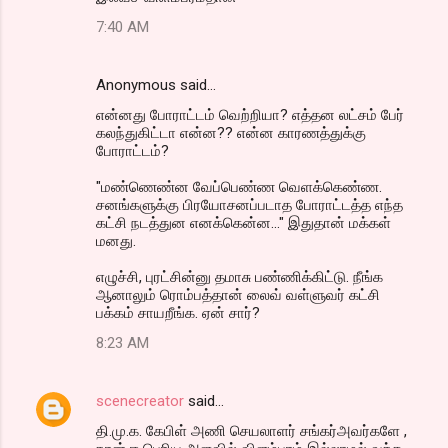
7:40 AM
Anonymous said…
என்னது போராட்டம் வெற்றியா? எத்தன லட்சம் பேர்
கலந்துகிட்டா என்ன?? என்ன காரணத்துக்கு
போராட்டம்?
"மண்ணெண்ன வேப்பெண்ண வெளக்கெண்ண.
சனங்களுக்கு பிரயோசனப்படாத போராட்டத்த எந்த
கட்சி நடத்துன எனக்கென்ன..." இதுதான் மக்கள்
மனது.
எழுச்சி, புரட்சின்னு தமாசு பண்ணிக்கிட்டு. நீங்க
ஆனாலும் ரொம்பத்தான் லைவ் வள்ளுவர் கட்சி
பக்கம் சாயறீங்க. ஏன் சார்?
8:23 AM
scenecreator
said…
தி.மு.க. கேபிள் அணி செயலாளர் சங்கர்அவர்களே ,