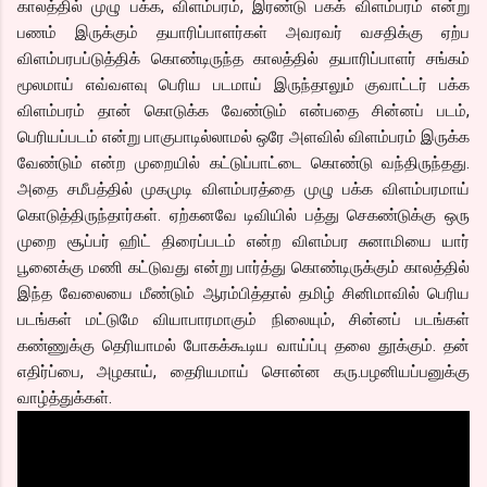
காலத்தில் முழு பக்க, விளம்பரம், இரண்டு பகக் விளம்பரம் என்று
பணம் இருக்கும் தயாரிப்பாளர்கள் அவரவர் வசதிக்கு ஏற்ப
விளம்பரபப்டுத்திக் கொண்டிருந்த காலத்தில் தயாரிப்பாளர் சங்கம்
மூலமாய் எவ்வளவு பெரிய படமாய் இருந்தாலும் குவாட்டர் பக்க
விளம்பரம் தான் கொடுக்க வேண்டும் என்பதை சின்னப் படம்,
பெரியப்படம் என்று பாகுபாடில்லாமல் ஒரே அளவில் விளம்பரம் இருக்க
வேண்டும் என்ற முறையில் கட்டுப்பாட்டை கொண்டு வந்திருந்தது.
அதை சமீபத்தில் முகமுடி விளம்பரத்தை முழு பக்க விளம்பரமாய்
கொடுத்திருந்தார்கள். ஏற்கனவே டிவியில் பத்து செகண்டுக்கு ஒரு
முறை சூப்பர் ஹிட் திரைப்படம் என்ற விளம்பர சுனாமியை யார்
பூனைக்கு மணி கட்டுவது என்று பார்த்து கொண்டிருக்கும் காலத்தில்
இந்த வேலையை மீண்டும் ஆரம்பித்தால் தமிழ் சினிமாவில் பெரிய
படங்கள் மட்டுமே வியாபாரமாகும் நிலையும், சின்னப் படங்கள்
கண்ணுக்கு தெரியாமல் போகக்கூடிய வாய்ப்பு தலை தூக்கும். தன்
எதிர்ப்பை, அழகாய், தைரியமாய் சொன்ன கரு.பழனியப்பனுக்கு
வாழ்த்துக்கள்.