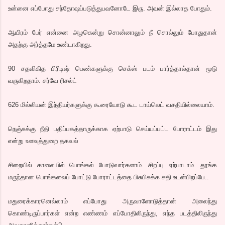
உன்னை எப்போது சந்தோஷப்படுத்துபவனோடே இரு. அவன் இல்லாத போதும்.
ஆயிரம் பேர் என்னை அழகென்று சொன்னாலும் நீ சொல்லும் போதுதான்
அதற்கு அர்த்தமே உண்டாகிறது.
90 சதவிகித பிரிடிஷ் பெண்களுக்கு செக்ஸ் படம் பார்த்தால்தான் மூடு
வருகிறதாம். சர்வே ரிசல்ட்
626 மில்லியன் இந்தியர்களுக்கு கூரையோடு கூட டாய்லெட் வசதியில்லையாம்.
நெஞ்சுக்கு நீதி பதிப்பகத்தாருக்காக ஏற்பாடு செய்யப்பட்ட போராட்டம் இது
என்று உளவுத்துறை தகவல்
சிறையில் காலையில் பொங்கல் போடுவார்களாம். சிறப்பு ஏற்பாடாம். தூங்க
மருந்தான பொங்கலைப் போட்டு போராட்டத்தை பிசுபிசுக்க சதி உடன்பிறப்பே..
மதுரைக்காரனெல்லாம் எப்போது அருவாளோடுத்தான் அலைந்து
கொண்டிருப்பார்கள் என்ற எண்ணம் எப்போதிலிருந்து, எந்த படத்திலிருந்து