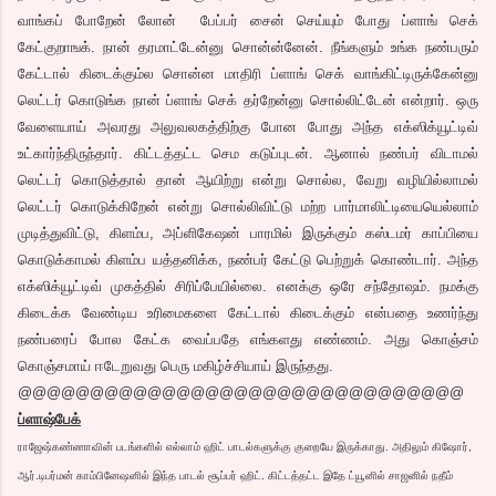
வாங்கப் போறேன் லோன் பேப்பர் சைன் செய்யும் போது ப்ளாங் செக்
கேட்குறாஙக். நான் தரமாட்டேன்னு சொன்ன்னேன். நீங்களும் உங்க நண்பரும்
கேட்டால் கிடைக்கும்ல சொன்ன மாதிரி ப்ளாங் செக் வாங்கிட்டிருக்கேன்னு
லெட்டர் கொடுங்க நான் ப்ளாங் செக் தர்றேன்னு சொல்லிட்டேன் என்றார். ஒரு
வேளையாய் அவரது அலுவலகத்திற்கு போன போது அந்த எக்ஸிக்யூட்டிவ்
உட்கார்ந்திருந்தார். கிட்டத்தட்ட செம கடுப்புடன். ஆனால் நண்பர் விடாமல்
லெட்டர் கொடுத்தால் தான் ஆயிற்று என்று சொல்ல, வேறு வழியில்லாமல்
லெட்டர் கொடுக்கிறேன் என்று சொல்லிவிட்டு மற்ற பார்மாலிட்டியையெல்லாம்
முடித்துவிட்டு, கிளம்ப, அப்ளிகேஷன் பாரமில் இருக்கும் கஸ்டமர் காப்பியை
கொடுக்காமல் கிளம்ப யத்தனிக்க, நண்பர் கேட்டு பெற்றுக் கொண்டார். அந்த
எக்ஸிக்யூட்டிவ் முகத்தில் சிரிப்பேயில்லை. எனக்கு ஒரே சந்தோஷம். நமக்கு
கிடைக்க வேண்டிய உரிமைகளை கேட்டால் கிடைக்கும் என்பதை உணர்ந்து
நண்பரைப் போல கேட்க வைப்பதே எங்களது எண்ணம். அது கொஞ்சம்
கொஞ்சமாய் ஈடேறுவது பெரு மகிழ்ச்சியாய் இருந்தது.
@@@@@@@@@@@@@@@@@@@@@@@@@@@@@@@
ப்ளாஷ்பேக்
ராஜேஷ்கண்ணாவின் படங்களில் எல்லாம் ஹிட் பாடல்களுக்கு குறையே இருக்காது. அதிலும் கிஷோர்,
ஆர்.டிபர்மன் காம்பினேஷனில் இந்த பாடல் சூப்பர் ஹிட். கிட்டத்தட்ட இதே ட்யூனில் சாஜனில் நதீம்