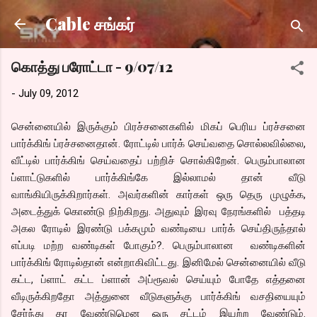
Skip to main content
Cable சங்கர்
கொத்து பரோட்டா - 9/07/12
-
July 09, 2012
சென்னையில் இருக்கும் பிரச்சனைகளில் மிகப் பெரிய ப்ரச்சனை
பார்க்கிங் ப்ரச்சனைதான். ரோட்டில் பார்க் செய்வதை சொல்லவில்லை,
வீட்டில் பார்க்கிங் செய்வதைப் பற்றிச் சொல்கிறேன். பெரும்பாலான
ப்ளாட்டுகளில் பார்க்கிங்கே இல்லாமல் தான் வீடு
வாங்கியிருக்கிறார்கள். அவர்களின் கார்கள் ஒரு தெரு முழுக்க,
அடைத்துக் கொண்டு நிற்கிறது. அதுவும் இரவு நேரங்களில் பத்தடி
அகல ரோடில் இரண்டு பக்கமும் வண்டியை பார்க் செய்திருந்தால்
எப்படி மற்ற வண்டிகள் போகும்?. பெரும்பாலான வண்டிகளின்
பார்க்கிங் ரோடில்தான் என்றாகிவிட்டது. இனிமேல் சென்னையில் வீடு
கட்ட, ப்ளாட் கட்ட ப்ளான் அப்ரூவல் செய்யும் போதே எத்தனை
வீடிருக்கிறதோ அத்துனை வீடுகளுக்கு பார்க்கிங் வசதியையும்
சேர்ந்து தர வேண்டுமென ஒரு சட்டம் இயற்ற வேண்டும்.