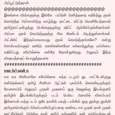
அம்பூட்டுத்தான்.
@@@@@@@@@@@@@@@@@@@@@@@@@@@@
இலங்கை வீரர்களுக்கு இங்கே பயிற்சி அளித்ததை எதிர்த்து குரல்
கொடுத்த அம்மாவிற்கு வாழ்த்து. நாட்டை விட்டு வெளியேற்றாமல்
தமிழ்நாட்டிலிருந்து பெங்களூருக்கு ஷிப்ட் ஆக்கியிருக்கிறார்கள்.
அம்மா குரல் கொடுத்ததற்கு சில கிண்டல் அடித்துள்ளார்கள்.
அட்லீஸ்ட் இந்தம்மாவாவது குரல் கொடுத்தார்களே? என்று
சொல்பவர்களும் உண்டு. எனகென்னவோ எல்லாத்துக்கு மம்மியை
எதிர்ப்பது சரியில்லை என்றே தோன்றுகிறது. அதுவும் இந்த
விஷயத்தைப் பொறுத்தவரை.
######################################
ஈகா (எ) நான் ஈ
வர வர சினிமாவே சரியில்லை. எந்த படமும் ஓட மாட்டேன்குது
என்றெல்லாம் தமிழ் சினிமா ஆட்கள் புலம்பிக் கொண்டிருக்கும்
வேளையில் அதுவும் முதன் முதலாய் ஒரு தெலுங்கு இயக்குனர்
தமிழில் இயக்கியிருக்கும் படம். பெரிய அளவில் விளம்பரம்
இல்லாமல் வந்த படம் ஒரே நாளில் மவுத் டாக்கில் ஒரு தூக்கு தூக்கி
தமிழகமெங்கும் பிக்கப்பாகியிருப்பதை கண்கூடாக முதல் நாள் முதல்
காட்சியிலும் அடுத்த நாள் தமிழ் வர்ஷனில் என் குடும்பத்துடன்