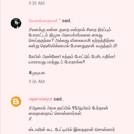
9:30 AM
வெளங்காதவன்™
said…
//எனக்கு என்ன குறை என்றால் சிறை நிரப்பும்
போராட்டம் திமுக அமைச்சர்களை கைது
செய்ததற்கா? அல்லது விலைவாசி ஏற்றத்திற்கா
என்று தெளிவில்லாமல் போனதுதான் வருத்தம்.///
கேபிள் அண்ணே! சத்தம் போட்டுப் பேசிடாதீங்க!
யாராவது பாத்துடப் போறாங்க!!
#முடியல
9:56 AM
rajamelaiyur
said…
//ஆனால் அரசு தரப்பில் 95ஆயிரம் பேர்தான்
கைதானதாய் சொன்னார்கள்.
//
ஸ்டாலின் கூட பேட்டியில் இதைதான் சொன்னார்