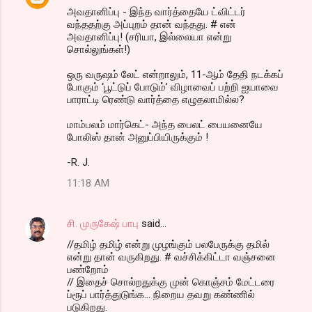
அவதானிப்பு - இந்த வார்த்தையே ட்விட்டர்
வந்ததற்கு அப்புறம் தான் வந்தது. # என்
அவதானிப்பு! (சரியா, இல்லையா என்று
சொல்லுங்கள்!)
ஒரு வருஷம் லேட் என்றாலும், 11-ஆம் தேதி நடக்கப்
போகும் ‘பூட்டுப் போடும்’ விழாவைப் பற்றி ஐயாவை
பாராட்டி ரெண்டு வார்த்தை எழுதலாமில்ல?
மாம்பலம் மார்கெட்- அந்த பைலட் பையனையே
போலிஸ் தான் அனுப்பியிருக்கும் !
-R. J.
11:18 AM
சி. முருகேஷ் பாபு
said…
//தமிழ் தமிழ் என்று முழங்கும் பலபேருக்கு தமில்
என்று தான் வருகிறது. # வச்சிக்கிட்டா வஞ்சனை
பண்றோம்
// இதைச் சொல்றதுக்கு முன் கொஞ்சம் மேட்டரை
ப்ரூப் பார்த்துடுங்க... நிறைய தவறு கண்ணில்
படுகிறது.