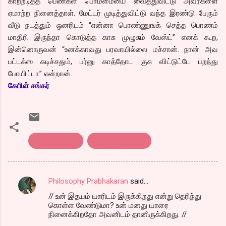
காற்றடித்த பெண்கள் பொம்மையை வைத்துவிட்டு அவர்களை
ஏமாற்ற நினைத்தாள். மேட்டர் முடித்துவிட்டு வந்த இரண்டு பேரும்
வீடு நடத்தும் ஒனரிடம் “என்னா பொண்ணுஙக் செத்த பொணம்
மாதிரி இருந்தா கொடுத்த காசு முழுசும் வேஸ்ட்” எனக் கூற,
இன்னொருவன் “உனக்காவது பரவாயில்லை மச்சான். நான் அவ
பட்டக்ஸ கடிச்சதும், பர்னு காத்தோட குசு விட்டுட்டே பறந்து
போயிட்டா” என்றான்.
கேபிள் சங்கர்
Kothu parotta
கொத்து பரோட்டா
Philosophy Prabhakaran
said…
C
// உன் இதயம் யாரிடம் இருக்கிறது என்று தெரிந்து
o
கொள்ள வேண்டுமா? உன் மனது யாரை
m
நினைக்கிறதோ அவனிடம் தானிருக்கிறது. //