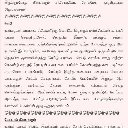
இருக்கும்போது கிடைக்கும் சந்தோஷமோ, சோகமோ.. ஒருவிதமான
அனுபவம்தான்.
@@@@@@@@@@@@@@@@@@@@@@@@@@
ரெய்டு
நண்பருடன் மாம்பலம் ஸ்டேஷனிற்கு வெளியே இருக்கும் மார்க்கெட்டில் காய்கறி
வாங்க சென்றிருந்தேன். தெருவின் இரண்டு பக்கமும் தங்கள்
ப்ளாட்பாரக்கடையை பரத்தியிருந்தார்கள்.நடுவில் நடந்து போவதற்கு ஒரு ஆள்
நடக்கும் இடமேயிருக்க, அப்போது ஒரு எட்டு வயது சிறுவன் ஒருவன் நடேசன்
தெருவின் முனையிலிருந்து “ரெய்டு வராங்க.. ரெய்டு வராங்க என்று கத்திக்
கொண்டு வர, நடு ரோட்டின் வரை கடை பரப்பிக் கொண்டிருந்த கடை ஆட்கள்
சரசரவென பரபரப்போடு, ரோட்டில் இருந்த கடையை பழையபடி அவரவர்
கடைகளுல் செட்டப் செய்தார்கள். போலீஸ் பேட்ரோலில் இருந்து ஆள்
வந்திருக்க, எல்லோரும் அவரவர் கடைகளில் வியாபாரம் செய்து
கொண்டிருந்தார்கள். அவர்களின் வண்டி போன ஐந்தாவது மீண்டும் ரோட்டை
அடைத்து கடை போட்டு விடுகிறார்கள். இப்படி கடை போடுகிறார்களுக்கு
லோக்கல் போலீஸின் முழு ஆதரவு உண்டாம்.
@@@@@@@@@@@@@@@@@@@@@@@@@@@@@@@
கேட்டால் கிடைக்கும்
நண்பர் ஒருவர் சினிமா இயக்குனர் எனக்கு போன் செய்திருந்தார். ஏங்க கார்