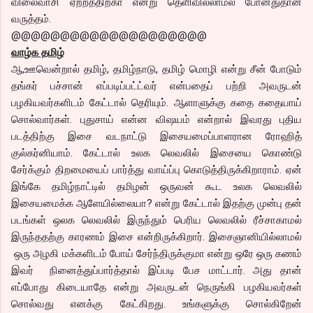
விலைவாசி ஏற்றத்திற்கா என்று தெளிவில்லாமல் போனதுதான்
வருத்தம்.
@@@@@@@@@@@@@@@@@@@@
வாழ்க தமிழ்
ஆ,ஊவென்றால் தமிழ், தமிழ்நாடு, தமிழ் மொழி என்று சீன் போடும்
தங்கர் பச்சான் எப்படிப்பட்ட்வர் என்பதைப் பற்றி அவருடன்
பழகியவர்களிடம் கேட்டால் தெரியும். ஆளாளுக்கு கதை கதையாய்
சொல்வார்கள். புதுசாய் என்ன விஷயம் என்றால் இவரது புதிய
படத்திற்கு இசை வடநாட்டு இசையமைப்பாளரான ரோஹித்
குல்கர்னியாம். கேட்டால் உலக லெவலில் இசையை கொண்டு
சேர்க்கும் திறமையைப் பார்த்து வாய்ப்பு கொடுத்திருக்கிறாராம். ஏன்
இங்கே தமிழ்நாட்டில் தமிழன் ஒருவன் கூட உலக லெவலில்
இசையமைக்க ஆளேயில்லையா? என்று கேட்டால் இதற்கு முன்பு தன்
படங்கள் ஒலக லெவலில் இருந்தும் பெரிய லெவலில் ரீச்சாகாமல்
இருந்ததற்கு காரணம் இசை என்றிருக்கிறார். இசைஞானியில்லாமல்
ஒரு அழகி மக்களிடம் போய் சேர்ந்திருக்குமா என்று ஒரே ஒரு கணம்
இவர் நினைத்துப்பார்த்தால் இப்படி பேச மாட்டார். அது தான்
எப்போது கிடையாதே என்று அவருடன் நெருங்கி பழகியவர்கள்
சொல்வது எனக்கு கேட்கிறது. உங்களுக்கு சொல்கிறேன்