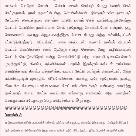
வாங்கப் போறேன் லோன் பேப்பர் சைன் செய்யும் போது ப்ளாங் செக்
கேட்குறாஙக். நான் தரமாட்டேன்னு சொன்ன்னேன். நீங்களும் உங்க நண்பரும்
கேட்டால் கிடைக்கும்ல சொன்ன மாதிரி ப்ளாங் செக் வாங்கிட்டிருக்கேன்னு
லெட்டர் கொடுங்க நான் ப்ளாங் செக் தர்றேன்னு சொல்லிட்டேன் என்றார். ஒரு
வேளையாய் அவரது அலுவலகத்திற்கு போன போது அந்த எக்ஸிக்யூட்டிவ்
உட்கார்ந்திருந்தார். கிட்டத்தட்ட செம கடுப்புடன். ஆனால் நண்பர் விடாமல்
லெட்டர் கொடுத்தால் தான் ஆயிற்று என்று சொல்ல, வேறு வழியில்லாமல்
லெட்டர் கொடுக்கிறேன் என்று சொல்லிவிட்டு மற்ற பார்மாலிட்டியையெல்லாம்
முடித்துவிட்டு, கிளம்ப, அப்ளிகேஷன் பாரமில் இருக்கும் கஸ்டமர் காப்பியை
கொடுக்காமல் கிளம்ப யத்தனிக்க, நண்பர் கேட்டு பெற்றுக் கொண்டார். அந்த
எக்ஸிக்யூட்டிவ் முகத்தில் சிரிப்பேயில்லை. எனக்கு ஒரே சந்தோஷம். நமக்கு
கிடைக்க வேண்டிய உரிமைகளை கேட்டால் கிடைக்கும் என்பதை உணர்ந்து
நண்பரைப் போல கேட்க வைப்பதே எங்களது எண்ணம். அது கொஞ்சம்
கொஞ்சமாய் ஈடேறுவது பெரு மகிழ்ச்சியாய் இருந்தது.
@@@@@@@@@@@@@@@@@@@@@@@@@@@@@@@
ப்ளாஷ்பேக்
ராஜேஷ்கண்ணாவின் படங்களில் எல்லாம் ஹிட் பாடல்களுக்கு குறையே இருக்காது. அதிலும் கிஷோர்,
ஆர்.டிபர்மன் காம்பினேஷனில் இந்த பாடல் சூப்பர் ஹிட். கிட்டத்தட்ட இதே ட்யூனில் சாஜனில் நதீம்