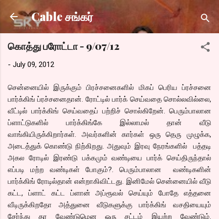
Skip to main content
Cable சங்கர்
கொத்து பரோட்டா - 9/07/12
-
July 09, 2012
சென்னையில் இருக்கும் பிரச்சனைகளில் மிகப் பெரிய ப்ரச்சனை
பார்க்கிங் ப்ரச்சனைதான். ரோட்டில் பார்க் செய்வதை சொல்லவில்லை,
வீட்டில் பார்க்கிங் செய்வதைப் பற்றிச் சொல்கிறேன். பெரும்பாலான
ப்ளாட்டுகளில் பார்க்கிங்கே இல்லாமல் தான் வீடு
வாங்கியிருக்கிறார்கள். அவர்களின் கார்கள் ஒரு தெரு முழுக்க,
அடைத்துக் கொண்டு நிற்கிறது. அதுவும் இரவு நேரங்களில் பத்தடி
அகல ரோடில் இரண்டு பக்கமும் வண்டியை பார்க் செய்திருந்தால்
எப்படி மற்ற வண்டிகள் போகும்?. பெரும்பாலான வண்டிகளின்
பார்க்கிங் ரோடில்தான் என்றாகிவிட்டது. இனிமேல் சென்னையில் வீடு
கட்ட, ப்ளாட் கட்ட ப்ளான் அப்ரூவல் செய்யும் போதே எத்தனை
வீடிருக்கிறதோ அத்துனை வீடுகளுக்கு பார்க்கிங் வசதியையும்
சேர்ந்து தர வேண்டுமென ஒரு சட்டம் இயற்ற வேண்டும்.