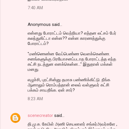
7:40 AM
Anonymous said…
என்னது போராட்டம் வெற்றியா? எத்தன லட்சம் பேர்
கலந்துகிட்டா என்ன?? என்ன காரணத்துக்கு
போராட்டம்?
"மண்ணெண்ன வேப்பெண்ண வெளக்கெண்ண.
சனங்களுக்கு பிரயோசனப்படாத போராட்டத்த எந்த
கட்சி நடத்துன எனக்கென்ன..." இதுதான் மக்கள்
மனது.
எழுச்சி, புரட்சின்னு தமாசு பண்ணிக்கிட்டு. நீங்க
ஆனாலும் ரொம்பத்தான் லைவ் வள்ளுவர் கட்சி
பக்கம் சாயறீங்க. ஏன் சார்?
8:23 AM
scenecreator
said…
தி.மு.க. கேபிள் அணி செயலாளர் சங்கர்அவர்களே ,