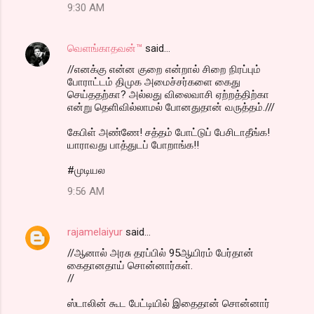
9:30 AM
வெளங்காதவன்™
said…
//எனக்கு என்ன குறை என்றால் சிறை நிரப்பும்
போராட்டம் திமுக அமைச்சர்களை கைது
செய்ததற்கா? அல்லது விலைவாசி ஏற்றத்திற்கா
என்று தெளிவில்லாமல் போனதுதான் வருத்தம்.///
கேபிள் அண்ணே! சத்தம் போட்டுப் பேசிடாதீங்க!
யாராவது பாத்துடப் போறாங்க!!
#முடியல
9:56 AM
rajamelaiyur
said…
//ஆனால் அரசு தரப்பில் 95ஆயிரம் பேர்தான்
கைதானதாய் சொன்னார்கள்.
//
ஸ்டாலின் கூட பேட்டியில் இதைதான் சொன்னார்