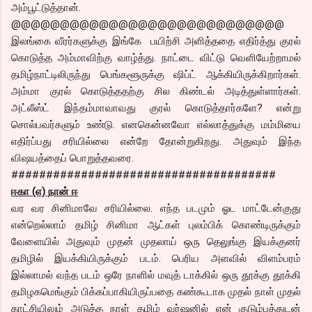
அம்பூட்டுத்தான்.
@@@@@@@@@@@@@@@@@@@@@@@@@@@@
இலங்கை வீரர்களுக்கு இங்கே பயிற்சி அளித்ததை எதிர்த்து குரல்
கொடுத்த அம்மாவிற்கு வாழ்த்து. நாட்டை விட்டு வெளியேற்றாமல்
தமிழ்நாட்டிலிருந்து பெங்களூருக்கு ஷிப்ட் ஆக்கியிருக்கிறார்கள்.
அம்மா குரல் கொடுத்ததற்கு சில கிண்டல் அடித்துள்ளார்கள்.
அட்லீஸ்ட் இந்தம்மாவாவது குரல் கொடுத்தார்களே? என்று
சொல்பவர்களும் உண்டு. எனகென்னவோ எல்லாத்துக்கு மம்மியை
எதிர்ப்பது சரியில்லை என்றே தோன்றுகிறது. அதுவும் இந்த
விஷயத்தைப் பொறுத்தவரை.
######################################
ஈகா (எ) நான் ஈ
வர வர சினிமாவே சரியில்லை. எந்த படமும் ஓட மாட்டேன்குது
என்றெல்லாம் தமிழ் சினிமா ஆட்கள் புலம்பிக் கொண்டிருக்கும்
வேளையில் அதுவும் முதன் முதலாய் ஒரு தெலுங்கு இயக்குனர்
தமிழில் இயக்கியிருக்கும் படம். பெரிய அளவில் விளம்பரம்
இல்லாமல் வந்த படம் ஒரே நாளில் மவுத் டாக்கில் ஒரு தூக்கு தூக்கி
தமிழகமெங்கும் பிக்கப்பாகியிருப்பதை கண்கூடாக முதல் நாள் முதல்
காட்சியிலும் அடுத்த நாள் தமிழ் வர்ஷனில் என் குடும்பத்துடன்