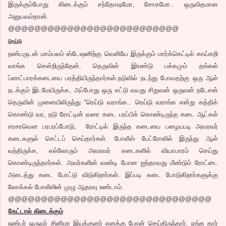
இருக்கும்போது கிடைக்கும் சந்தோஷமோ, சோகமோ.. ஒருவிதமான
அனுபவம்தான்.
@@@@@@@@@@@@@@@@@@@@@@@@@@
ரெய்டு
நண்பருடன் மாம்பலம் ஸ்டேஷனிற்கு வெளியே இருக்கும் மார்க்கெட்டில் காய்கறி
வாங்க சென்றிருந்தேன். தெருவின் இரண்டு பக்கமும் தங்கள்
ப்ளாட்பாரக்கடையை பரத்தியிருந்தார்கள்.நடுவில் நடந்து போவதற்கு ஒரு ஆள்
நடக்கும் இடமேயிருக்க, அப்போது ஒரு எட்டு வயது சிறுவன் ஒருவன் நடேசன்
தெருவின் முனையிலிருந்து “ரெய்டு வராங்க.. ரெய்டு வராங்க என்று கத்திக்
கொண்டு வர, நடு ரோட்டின் வரை கடை பரப்பிக் கொண்டிருந்த கடை ஆட்கள்
சரசரவென பரபரப்போடு, ரோட்டில் இருந்த கடையை பழையபடி அவரவர்
கடைகளுல் செட்டப் செய்தார்கள். போலீஸ் பேட்ரோலில் இருந்து ஆள்
வந்திருக்க, எல்லோரும் அவரவர் கடைகளில் வியாபாரம் செய்து
கொண்டிருந்தார்கள். அவர்களின் வண்டி போன ஐந்தாவது மீண்டும் ரோட்டை
அடைத்து கடை போட்டு விடுகிறார்கள். இப்படி கடை போடுகிறார்களுக்கு
லோக்கல் போலீஸின் முழு ஆதரவு உண்டாம்.
@@@@@@@@@@@@@@@@@@@@@@@@@@@@@@@
கேட்டால் கிடைக்கும்
நண்பர் ஒருவர் சினிமா இயக்குனர் எனக்கு போன் செய்திருந்தார். ஏங்க கார்