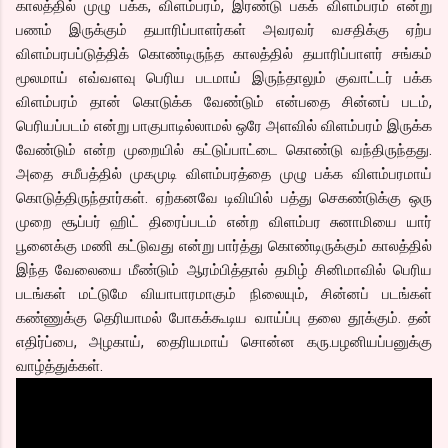
காலத்தில் முழு பக்க, விளம்பரம், இரண்டு பகக் விளம்பரம் என்று
பணம் இருக்கும் தயாரிப்பாளர்கள் அவரவர் வசதிக்கு ஏற்ப
விளம்பரபப்டுத்திக் கொண்டிருந்த காலத்தில் தயாரிப்பாளர் சங்கம்
மூலமாய் எவ்வளவு பெரிய படமாய் இருந்தாலும் குவாட்டர் பக்க
விளம்பரம் தான் கொடுக்க வேண்டும் என்பதை சின்னப் படம்,
பெரியப்படம் என்று பாகுபாடில்லாமல் ஒரே அளவில் விளம்பரம் இருக்க
வேண்டும் என்ற முறையில் கட்டுப்பாட்டை கொண்டு வந்திருந்தது.
அதை சமீபத்தில் முகமுடி விளம்பரத்தை முழு பக்க விளம்பரமாய்
கொடுத்திருந்தார்கள். ஏற்கனவே டிவியில் பத்து செகண்டுக்கு ஒரு
முறை சூப்பர் ஹிட் திரைப்படம் என்ற விளம்பர சுனாமியை யார்
பூனைக்கு மணி கட்டுவது என்று பார்த்து கொண்டிருக்கும் காலத்தில்
இந்த வேலையை மீண்டும் ஆரம்பித்தால் தமிழ் சினிமாவில் பெரிய
படங்கள் மட்டுமே வியாபாரமாகும் நிலையும், சின்னப் படங்கள்
கண்ணுக்கு தெரியாமல் போகக்கூடிய வாய்ப்பு தலை தூக்கும். தன்
எதிர்ப்பை, அழகாய், தைரியமாய் சொன்ன கரு.பழனியப்பனுக்கு
வாழ்த்துக்கள்.