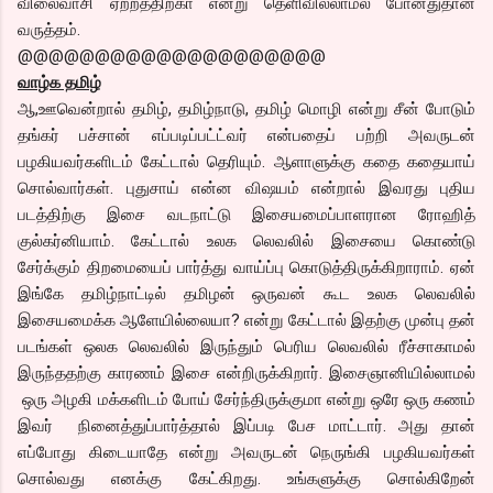
விலைவாசி ஏற்றத்திற்கா என்று தெளிவில்லாமல் போனதுதான்
வருத்தம்.
@@@@@@@@@@@@@@@@@@@@
வாழ்க தமிழ்
ஆ,ஊவென்றால் தமிழ், தமிழ்நாடு, தமிழ் மொழி என்று சீன் போடும்
தங்கர் பச்சான் எப்படிப்பட்ட்வர் என்பதைப் பற்றி அவருடன்
பழகியவர்களிடம் கேட்டால் தெரியும். ஆளாளுக்கு கதை கதையாய்
சொல்வார்கள். புதுசாய் என்ன விஷயம் என்றால் இவரது புதிய
படத்திற்கு இசை வடநாட்டு இசையமைப்பாளரான ரோஹித்
குல்கர்னியாம். கேட்டால் உலக லெவலில் இசையை கொண்டு
சேர்க்கும் திறமையைப் பார்த்து வாய்ப்பு கொடுத்திருக்கிறாராம். ஏன்
இங்கே தமிழ்நாட்டில் தமிழன் ஒருவன் கூட உலக லெவலில்
இசையமைக்க ஆளேயில்லையா? என்று கேட்டால் இதற்கு முன்பு தன்
படங்கள் ஒலக லெவலில் இருந்தும் பெரிய லெவலில் ரீச்சாகாமல்
இருந்ததற்கு காரணம் இசை என்றிருக்கிறார். இசைஞானியில்லாமல்
ஒரு அழகி மக்களிடம் போய் சேர்ந்திருக்குமா என்று ஒரே ஒரு கணம்
இவர் நினைத்துப்பார்த்தால் இப்படி பேச மாட்டார். அது தான்
எப்போது கிடையாதே என்று அவருடன் நெருங்கி பழகியவர்கள்
சொல்வது எனக்கு கேட்கிறது. உங்களுக்கு சொல்கிறேன்