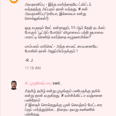
அவதானிப்பு - இந்த வார்த்தையே ட்விட்டர்
வந்ததற்கு அப்புறம் தான் வந்தது. # என்
அவதானிப்பு! (சரியா, இல்லையா என்று
சொல்லுங்கள்!)
ஒரு வருஷம் லேட் என்றாலும், 11-ஆம் தேதி நடக்கப்
போகும் ‘பூட்டுப் போடும்’ விழாவைப் பற்றி ஐயாவை
பாராட்டி ரெண்டு வார்த்தை எழுதலாமில்ல?
மாம்பலம் மார்கெட்- அந்த பைலட் பையனையே
போலிஸ் தான் அனுப்பியிருக்கும் !
-R. J.
11:18 AM
சி. முருகேஷ் பாபு
said…
//தமிழ் தமிழ் என்று முழங்கும் பலபேருக்கு தமில்
என்று தான் வருகிறது. # வச்சிக்கிட்டா வஞ்சனை
பண்றோம்
// இதைச் சொல்றதுக்கு முன் கொஞ்சம் மேட்டரை
ப்ரூப் பார்த்துடுங்க... நிறைய தவறு கண்ணில்
படுகிறது.