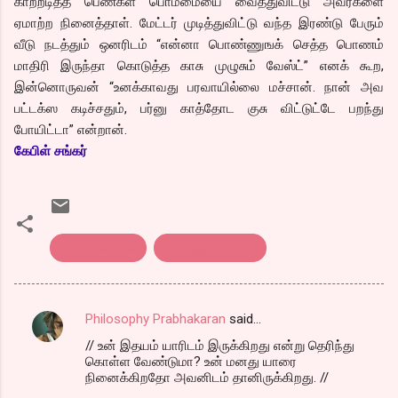
காற்றடித்த பெண்கள் பொம்மையை வைத்துவிட்டு அவர்களை
ஏமாற்ற நினைத்தாள். மேட்டர் முடித்துவிட்டு வந்த இரண்டு பேரும்
வீடு நடத்தும் ஒனரிடம் “என்னா பொண்ணுஙக் செத்த பொணம்
மாதிரி இருந்தா கொடுத்த காசு முழுசும் வேஸ்ட்” எனக் கூற,
இன்னொருவன் “உனக்காவது பரவாயில்லை மச்சான். நான் அவ
பட்டக்ஸ கடிச்சதும், பர்னு காத்தோட குசு விட்டுட்டே பறந்து
போயிட்டா” என்றான்.
கேபிள் சங்கர்
Kothu parotta
கொத்து பரோட்டா
Philosophy Prabhakaran
said…
C
// உன் இதயம் யாரிடம் இருக்கிறது என்று தெரிந்து
o
கொள்ள வேண்டுமா? உன் மனது யாரை
m
நினைக்கிறதோ அவனிடம் தானிருக்கிறது. //