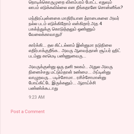
நொடிக்கொருமுறை விளம்பரம் போட்ட எதுவும்
லாபம் எடுக்கவில்லை என நீங்கதானே சொன்னீங்க?
மந்திரப்புன்னகை மாதிரியான த்ராபைகளை அவர்
நல்ல படம் எடுக்கிறோம் என்கிறார்.அத 4
பகக்த்துக்கு கொடுத்தலும் ஒண்ணும்
வேலைக்காவாது//
கார்க்கி.... தல கிட்டல்லாம் இன்னுமா நடுநிலை
எதிர்பாக்குறீங்க... அவரு ஆளவந்தான் சூப்பர் ஹிட்
படம்னு காமெடி பண்ணுனவரு....
அவருக்குன்னு ஒரு தனி உலகம்... அதுல அவரு
நினைச்சது மட்டும்தான் உண்மை.... அப்டின்னு
வாழுறவரு.... படிச்சோமா... ரசிச்சோமான்னு
போய்கிட்டே இருக்கனும்.... ஆராய்ச்சி
பண்ண்க்கூடாது
9:23 AM
Post a Comment