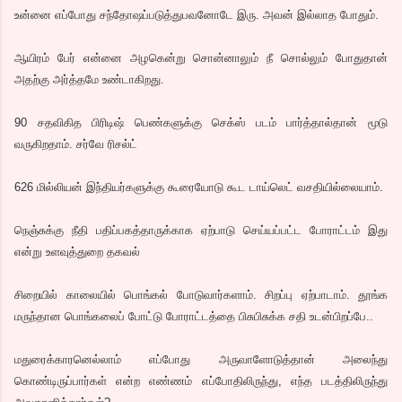
உன்னை எப்போது சந்தோஷப்படுத்துபவனோடே இரு. அவன் இல்லாத போதும்.
ஆயிரம் பேர் என்னை அழகென்று சொன்னாலும் நீ சொல்லும் போதுதான்
அதற்கு அர்த்தமே உண்டாகிறது.
90 சதவிகித பிரிடிஷ் பெண்களுக்கு செக்ஸ் படம் பார்த்தால்தான் மூடு
வருகிறதாம். சர்வே ரிசல்ட்
626 மில்லியன் இந்தியர்களுக்கு கூரையோடு கூட டாய்லெட் வசதியில்லையாம்.
நெஞ்சுக்கு நீதி பதிப்பகத்தாருக்காக ஏற்பாடு செய்யப்பட்ட போராட்டம் இது
என்று உளவுத்துறை தகவல்
சிறையில் காலையில் பொங்கல் போடுவார்களாம். சிறப்பு ஏற்பாடாம். தூங்க
மருந்தான பொங்கலைப் போட்டு போராட்டத்தை பிசுபிசுக்க சதி உடன்பிறப்பே..
மதுரைக்காரனெல்லாம் எப்போது அருவாளோடுத்தான் அலைந்து
கொண்டிருப்பார்கள் என்ற எண்ணம் எப்போதிலிருந்து, எந்த படத்திலிருந்து