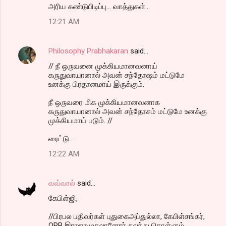
m
அரிய கண்டுபிடிப்பு... வாத்துகள்...
e
12:21 AM
n
t
Philosophy Prabhakaran
said…
s
// நீ ஒருவனை முக்கியமானவனாய்
கருதுவாயானால் அவன் சந்தோஷம் மட்டுமே
உனக்கு பிரதானமாய் இருக்கும்.
நீ ஒருவரை மிக முக்கியமானவனாக
கருதுவாயானால் அவன் சந்தோசம் மட்டுமே உனக்கு
முக்கியமாய் படும். //
ரைட்டு...
12:22 AM
வவ்வால்
said…
கேபிள்ஜி,
//பிரபல பதிவர்கள் புதுகைஅப்துல்லா, கேபிள்சங்கர்,
ORB இராஜாமுதலானோர் கலந்து கொள்ளும்