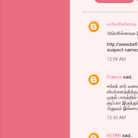
காவேரிகணேஷ்
C
அமெரிக்காவுல இ
o
m
http://www.bel
suspect-named
m
12:08 AM
e
n
Francis
said…
t
சங்கர் சார் வணக
s
விமர்சனத்திற்கு
முதல் பாகத்தில்
சூப்பரா இருந்து
அதுவும் இல்லாம
12:43 AM
KEYAN
said…