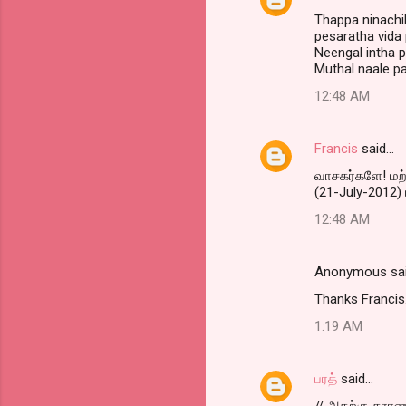
Thappa ninachi
pesaratha vida
Neengal intha p
Muthal naale p
12:48 AM
Francis
said…
வாசகர்களே! மற்ற
(21-July-2012) 
12:48 AM
Anonymous sa
Thanks Francis
1:19 AM
பரத்
said…