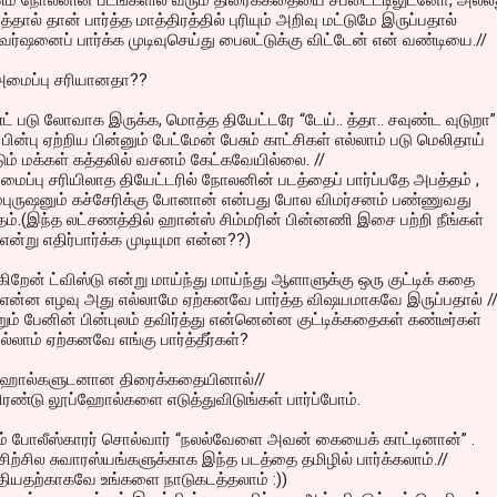
ணம் நோலனின் படங்களில் வரும் திரைகக்தையை சப்டைட்டிலுடனோ, அல்ல
ர்த்தால் தான் பார்த்த மாத்திரத்தில் புரியும் அறிவு மட்டுமே இருப்பதால்
வர்ஷனைப் பார்க்க முடிவுசெய்து பைலட்டுக்கு விட்டேன் என் வண்டியை.//
அமைப்பு சரியானதா??
ண்ட் படு லோவாக இருக்க, மொத்த தியேட்டரே “டேய்.. த்தா.. சவுண்ட வுடுறா”
 பின்பு ஏற்றிய பின்னும் பேட்மேன் பேசும் காட்சிகள் எல்லாம் படு மெலிதாய்
டும் மக்கள் கத்தலில் வசனம் கேட்கவேயில்லை. //
மைப்பு சரியிலாத தியேட்டரில் நோலனின் படத்தைப் பார்ப்பதே அபத்தம் ,
 எம்புருஷனும் கச்சேரிக்கு போனான் என்பது போல விமர்சனம் பண்ணுவது
.(இந்த லட்சணத்தில் ஹான்ஸ் சிம்மரின் பின்னணி இசை பற்றி நீங்கள்
் என்று எதிர்பார்க்க முடியுமா என்ன??)
கிறேன் ட்விஸ்டு என்று மாய்ந்து மாய்ந்து ஆளாளுக்கு ஒரு குட்டிக் கதை
. என்ன எழவு அது எல்லாமே ஏற்கனவே பார்த்த விஷயமாகவே இருப்பதால் /
றும் பேனின் பின்புலம் தவிர்த்து என்னென்ன குட்டிக்கதைகள் கண்டீர்கள்
ாம் ஏற்கனவே எங்கு பார்த்தீர்கள்?
ப்ஹோல்களுடனான திரைக்கதையினால்//
றிரண்டு லூப்ஹோல்களை எடுத்துவிடுங்கள் பார்ப்போம்.
ும் போலீஸ்காரர் சொல்வார் “நலல்வேளை அவன் கையைக் காட்டினான்” .
ிற்சில சுவாரஸ்யங்களுக்காக இந்த படத்தை தமிழில் பார்க்கலாம்.//
தியதற்காகவே உங்களை நாடுகடத்தலாம் :))