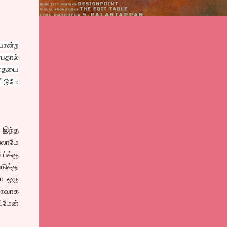
போன்ற
்பதால்
்தையை
ட்டுமே
, இந்த
்லாமே
்க்கு
டுத்து
ோ ஒரு
லோவாக
ட்மேன்