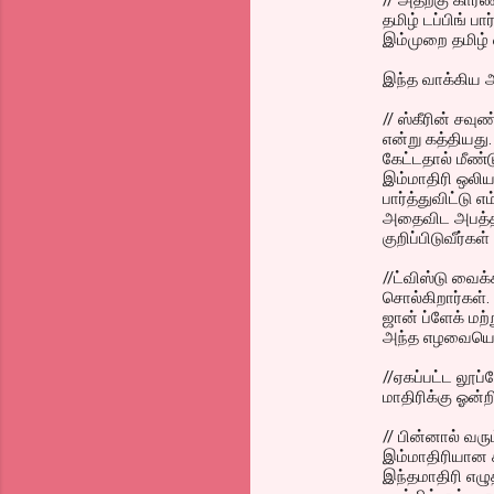
// அதற்கு கார
தமிழ் டப்பிங் பா
இம்முறை தமிழ் 
இந்த வாக்கிய 
// ஸ்கீரின் சவு
என்று கத்தியது.
கேட்டதால் மீண்
இம்மாதிரி ஒலிய
பார்த்துவிட்டு
அதைவிட அபத்தம்
குறிப்பிடுவீர்கள
//ட்விஸ்டு வைக்
சொல்கிறார்கள்
ஜான் ப்ளேக் மற்
அந்த எழவையெல்ல
//ஏகப்பட்ட லூ
மாதிரிக்கு ஓன்
// பின்னால் வர
இம்மாதிரியான ச
இந்தமாதிரி எழு