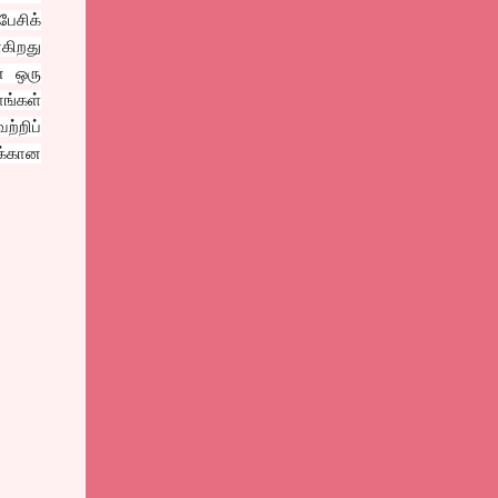
ேசிக்
கிறது
் ஒரு
ங்கள்
ற்றிப்
ுக்கான