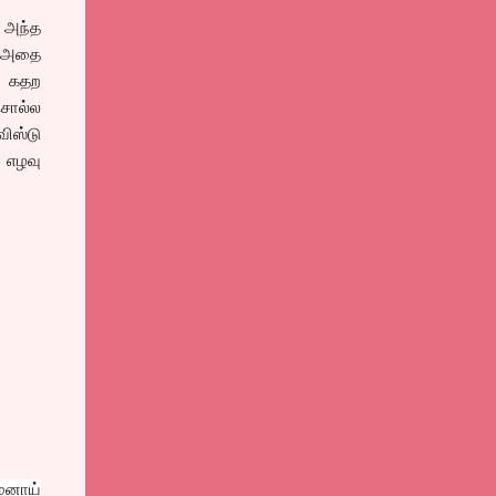
 அந்த
, அதை
, கதற
 சொல்ல
ிஸ்டு
ன எழவு
ேனாய்