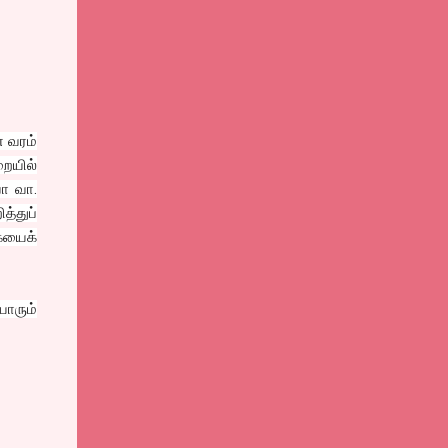
ன வரம்
ையில்
ா வா.
த்துப்
ையைக்
ாரும்