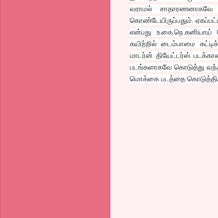
வராமல் சாதாரணனாகவே வரு
கொண்டேயிருப்பதும். ஏகப்
என்பது உ.கை.நெ.கனியாய் த
கயிற்றில் டைம்பாமை கட்டி
மாடர்ன் தியேட்டர்ஸ் படக்கா
படங்களாகவே கொடுத்து வந்த 
மொக்கை படத்தை கொடுத்திர