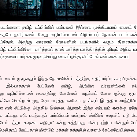
படங்களை தமிழ் டப்பிங்கில் பார்பவன் இல்லை. முக்கியமாய் பைலட் 
ப்பதையே தவிர்பவன். வேறு வழியில்லாமல் கிறிஸ்டபர் நோலன் படம் என
 செய்தேன். அதற்கு காரணம் நோலனின் படங்களில் வரும் திரைகக
் டப்பிங்கிலோ பார்த்தால் தான் பார்த்த மாத்திரத்தில் புரியும் அறிவு ம
ர்ஷனைப் பார்க்க முடிவுசெய்து பைலட்டுக்கு விட்டேன் என் வண்டியை.
உலகம் முழுவதும் இந்த நோலனின் ப்டத்திற்கு எதிர்பார்ப்பு கூடியிருக்க
 இல்லாததால் பேட்மேன் தமிழ், ஆங்கில வர்ஷன்ங்கள் எல
வேறு வழியில்லாமல் பைலடுக்கு போனேன். வழக்கம் போல ஐம்பது ரூபாய
உள்ளே சென்றால் முத ஷோ பார்த்த எவனோ நடக்கும் இடத்தில் வாந்தியெ
ை என் சீட்டுக்கு அருகில் இல்லை. ஆனால் இந்த சம்பவம் எனக்கு ஏத
ட்டது. சரி. படத்தைப் பார்ப்போம் என்றால் ஸ்கீரின் சவுண்ட் படு 
ய்.. த்தா.. சவுண்ட வுடுறா” என்று கத்தியது. பின்பு ஏற்றிய பின்னும் பே
டு மெலிதாய் கேட்டதால் மீண்டும் மக்கள் கத்தலில் வசனம் கேட்கவேயில்லை.