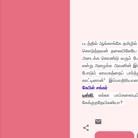
படத்தில் ஆங்காங்கே தமிழில
கொடுத்தவன் தலையிலேயே க
அடைக்க கொண்டு வரும் போ
என்று அழைக்க அவனின் இரண்ட
போடும் லாவகத்தைப் பார்
காட்டினான்” . இம்மாதிரியான
கேபிள் சங்கர்
டிஸ்கி:
எல்லா பாம்களையும்
கேக்குறதேயிலலியா?
Christoper Nolan