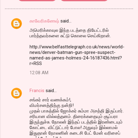
காவேரிகணேஷ்
said…
C
அமெரிக்காவுல இந்த படத்தை தியேட்டரில்
o
பார்த்தவர்களை சுட்டு கொலை செய்கிறான்.
m
http://www.belfasttelegraph.co.uk/news/world-
m
news/denver-batman-gun-spree-suspect-
named-as-james-holmes-24-16187436.html?
e
r=RSS
n
12:08 AM
t
s
Francis
said…
சங்கர் சார் வணக்கம்!,
விமர்சனத்திற்கு நன்றி!
முதல் பாகத்தில் ஜோக்கர் சும்மா அசத்தி இருப்பார்.
சரியான வில்லத்தனம். திரைக்கதையும் சூப்பரா
இருந்துச்சு. நோலன் இந்தப் படத்தில் இரண்டையும்
கோட்டை விட்டுட்டார் போல! அதுவும் இல்லாமல்
இதுதான் நோலனின் கடைசி பேட் மேன் வரிசைப்