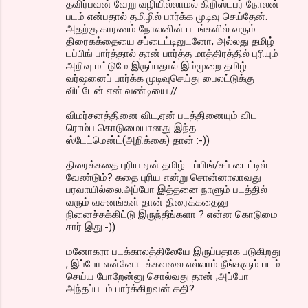
தவிர்பவன் வேறு வழியில்லாமல் கிறிஸ்டபர் நோலன்
படம் என்பதால் தமிழில் பார்க்க முடிவு செய்தேன்.
அதற்கு காரணம் நோலனின் படங்களில் வரும்
திரைகக்தையை சப்டைட்டிலுடனோ, அல்லது தமிழ்
டப்பிங் பார்த்தால் தான் பார்த்த மாத்திரத்தில் புரியும்
அறிவு மட்டுமே இருப்பதால் இம்முறை தமிழ்
வர்ஷனைப் பார்க்க முடிவுசெய்து பைலட்டுக்கு
விட்டேன் என் வண்டியை.//
விமர்சனத்தினை விட,ஏன் படத்தினையும் விட
ரொம்ப கொடுமையானது இந்த
ஸ்டேட்மென்ட்(அறிக்கை) தான் :-))
திரைக்கதை புரிய ஏன் தமிழ் டப்பிங்/சப் டைட்டில்
வேண்டும்? கதை புரிய என்று சொன்னாலாவது
பரவாயில்லை.அப்போ இத்தனை நாளும் படத்தில்
வரும் வசனங்கள் தான் திரைக்கதைனு
நினைச்சுக்கிட்டு இருந்தீங்களா ? என்ன கொடுமை
சார் இது:-))
மனோகரா படக்காலத்திலேயே இருப்பதாக படுகிறது
, இப்போ என்னோடக்கவலை எல்லாம் நீங்களும் படம்
செய்ய போறேன்னு சொல்வது தான் ,அப்போ
அந்தப்படம் பார்க்கிறவன் கதி?