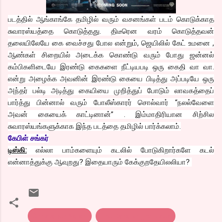
படத்தில் ஆங்காங்கே தமிழில் வரும் வசனங்கள் படம் கொடுக்காத
சுவாரஸ்யத்தை கொடுத்தது. திடீரென வரம் கொடுத்தவன்
தலையிலேயே கை வைச்சது போல என்றும், ஜெயிலில் கேட் உமனை ,
ஆண்கள் சிறையில் அடைக்க கொண்டு வரும் போது ஜன்னல்
கம்பிகளிடையே இரண்டு கைகளை நீட்டியபடி ஒரு கைதி வா வா.
என்று அழைக்க அவனின் இரண்டு கையை பிடித்து அப்படியே ஒரு
அந்தர் பல்டி அடித்து கையியை முறித்துப் போடும் லாவகத்தைப்
பார்த்து பின்னால் வரும் போலீஸ்காரர் சொல்வார் “நலல்வேளை
அவன் கையைக் காட்டினான்” . இம்மாதிரியான சிற்சில
சுவாரஸ்யங்களுக்காக இந்த படத்தை தமிழில் பார்க்கலாம்.
கேபிள் சங்கர்
டிஸ்கி:
எல்லா பாம்களையும் கடலில் போடுகிறார்களே கடல்
என்னாத்துக்கு ஆவுறது? இதையாரும் கேக்குறதேயிலலியா?
Christoper Nolan
The Dark Knight Rises