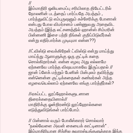
//
இம்மாதிரி ஒலியமைப்பு சரியிலாத தியேட்டரில்
நோலனின் படத்தைப் பார்ப்பதே அபத்தம் ,
பார்த்துவிட்டு எம்புருஷனும் கச்சேரிக்கு போனான்
என்பது போல விமர்சனம் பண்ணுவது அதைவிட
அபத்தம்.(இந்த லட்சணத்தில் ஹான்ஸ் சிம்மரின்
பின்னணி இசை பற்றி நீங்கள் குறிப்பிடுவீர்கள்
என்று எதிர்பார்க்க முடியுமா என்ன??)
//ட்விஸ்டு வைக்கிறேன் ட்விஸ்டு என்று மாய்ந்து
மாய்ந்து ஆளாளுக்கு ஒரு குட்டிக் கதை
சொல்கிறார்கள். என்ன எழவு அது எல்லாமே
ஏற்கனவே பார்த்த விஷயமாகவே இருப்பதால் //
ஜான் ப்ளேக் மற்றும் பேனின் பின்புலம் தவிர்த்து
என்னென்ன குட்டிக்கதைகள் கண்டீர்கள் அந்த
எழவையெல்லாம் ஏற்கனவே எங்கு பார்த்தீர்கள்?
//ஏகப்பட்ட லூப்ஹோல்களுடனான
திரைக்கதையினால்//
மாதிரிக்கு ஓன்றிரண்டு லூப்ஹோல்களை
எடுத்துவிடுங்கள் பார்ப்போம்.
// பின்னால் வரும் போலீஸ்காரர் சொல்வார்
“நலல்வேளை அவன் கையைக் காட்டினான்” .
இம்மாதிரியான சிற்சில சுவாரஸ்யங்களுக்காக இந்த