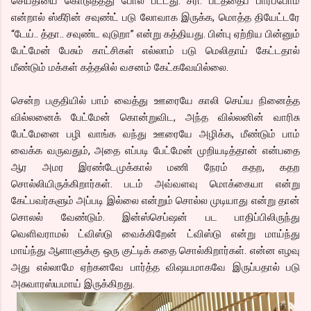
செய்தியை கொடுத்தது போல பட்டது. சரி. படத்தைப் பார்ப்போம்
என்றால் ஸ்கீரின் சவுண்ட் படு லோவாக இருக்க, மொத்த தியேட்டரே
“டேய்.. த்தா.. சவுண்ட வுடுறா” என்று கத்தியது. பின்பு ஏற்றிய பின்னும்
பேட்மேன் பேசும் காட்சிகள் எல்லாம் படு மெலிதாய் கேட்டதால்
மீண்டும் மக்கள் கத்தலில் வசனம் கேட்கவேயில்லை.
சென்ற பகுதியில் பாம் வைத்து ஊரையே காலி செய்ய நினைத்த
வில்லனைக் பேட்மேன் கொன்றுவிட, அந்த வில்லனின் வாரிசு
பேட்மேனை பழி வாங்க வந்து ஊரையே அழிக்க, மீண்டும் பாம்
வைக்க வருவதும், அதை எப்படி பேட்மேன் முறியடித்தான் என்பதை
ஆர அமர இரண்டேமுக்கால் மணி நேரம் கதற, கதற
சொல்லியிருக்கிறார்கள். படம் அவ்வளவு மொக்கையா என்று
கேட்பவர்களும் அப்படி இல்லை என்றும் சொல்ல முடியாது என்று தான்
சொலல் வேண்டும். இன்ஸ்செப்ஷன் பட பாதிப்பிலிருந்து
வெளிவராமல் ட்விஸ்டு வைக்கிறேன் ட்விஸ்டு என்று மாய்ந்து
மாய்ந்து ஆளாளுக்கு ஒரு குட்டிக் கதை சொல்கிறார்கள். என்ன எழவு
அது எல்லாமே ஏற்கனவே பார்த்த விஷயமாகவே இருப்பதால் படு
அசுவாரஸ்யமாய் இருக்கிறது.