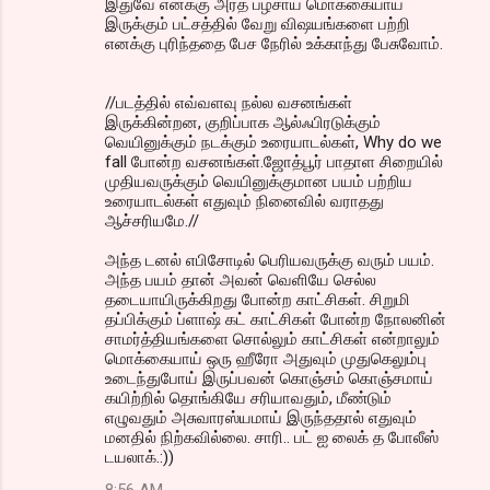
இதுவே எனக்கு அரத பழசாய் மொக்கையாய்
இருக்கும் பட்சத்தில் வேறு விஷயங்களை பற்றி
எனக்கு புரிந்ததை பேச நேரில் உக்காந்து பேசுவோம்.
//படத்தில் எவ்வளவு நல்ல வசனங்கள்
இருக்கின்றன, குறிப்பாக ஆல்ஃபிரடுக்கும்
வெயினுக்கும் நடக்கும் உரையாடல்கள், Why do we
fall போன்ற வசனங்கள்.ஜோத்பூர் பாதாள சிறையில்
முதியவருக்கும் வெயினுக்குமான பயம் பற்றிய
உரையாடல்கள் எதுவும் நினைவில் வராதது
ஆச்சரியமே.//
அந்த டனல் எபிசோடில் பெரியவருக்கு வரும் பயம்.
அந்த பயம் தான் அவன் வெளியே செல்ல
தடையாயிருக்கிறது போன்ற காட்சிகள். சிறுமி
தப்பிக்கும் ப்ளாஷ் கட் காட்சிகள் போன்ற நோலனின்
சாமர்த்தியங்களை சொல்லும் காட்சிகள் என்றாலும்
மொக்கையாய் ஒரு ஹீரோ அதுவும் முதுகெலும்பு
உடைந்துபோய் இருப்பவன் கொஞ்சம் கொஞ்சமாய்
கயிற்றில் தொங்கியே சரியாவதும், மீண்டும்
எழுவதும் அசுவாரஸ்யமாய் இருந்ததால் எதுவும்
மனதில் நிற்கவில்லை. சாரி.. பட் ஐ லைக் த போலீஸ்
டயலாக்.:))