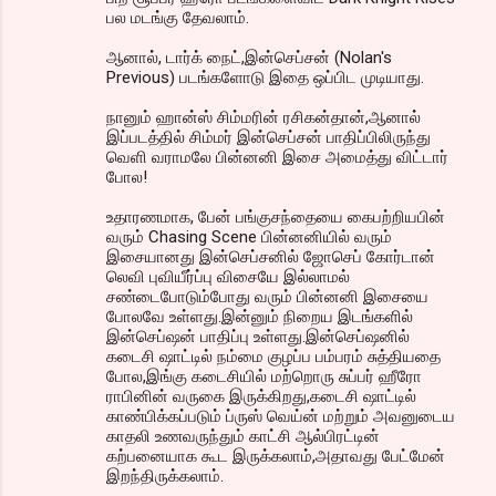
பல மடங்கு தேவலாம்.
ஆனால், டார்க் நைட்,இன்செப்சன் (Nolan's
Previous) படங்களோடு இதை ஒப்பிட முடியாது.
நானும் ஹான்ஸ் சிம்மரின் ரசிகன்தான்,ஆனால்
இப்படத்தில் சிம்மர் இன்செப்சன் பாதிப்பிலிருந்து
வெளி வராமலே பின்னனி இசை அமைத்து விட்டார்
போல!
உதாரணமாக, பேன் பங்குசந்தையை கைபற்றியபின்
வரும் Chasing Scene பின்னனியில் வரும்
இசையானது இன்செப்சனில் ஜோசெப் கோர்டான்
லெவி புவியீர்ப்பு விசையே இல்லாமல்
சண்டைபோடும்போது வரும் பின்னனி இசையை
போலவே உள்ளது.இன்னும் நிறைய இடங்களில்
இன்செப்ஷன் பாதிப்பு உள்ளது.இன்செப்ஷனில்
கடைசி ஷாட்டில் நம்மை குழப்ப பம்பரம் சுத்தியதை
போல,இங்கு கடைசியில் மற்றொரு சுப்பர் ஹீரோ
ராபினின் வருகை இருக்கிறது,கடைசி ஷாட்டில்
காண்பிக்கப்படும் ப்ருஸ் வெய்ன் மற்றும் அவனுடைய
காதலி உணவருந்தும் காட்சி ஆல்பிரட்டின்
கற்பனையாக கூட இருக்கலாம்,அதாவது பேட்மேன்
இறந்திருக்கலாம்.