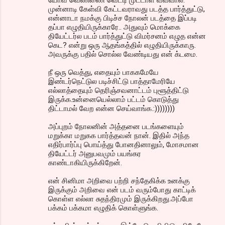
யோவ் வெண்ணை வெட்டி முட்டாள் வவ்வால்.
முன்னாடி கேள்வி கேட்டவராவது படத்த பார்த்துட்டு,
என்னாடா நமக்கு பிடிச்ச நோலன் படத்தை இப்படி
தப்பா எழுதியிருக்காரே.. அதுவும் மொக்கை
தியேட்டர்ல படம் பார்த்துட்டு விமர்சனம் எழுத என்ன
கெட? என்று ஒரு ஆதங்கத்தில் எழுதியிருக்காரு.
அவருக்கு பதில் சொல்ல வேண்டியது என் க்டமை.
நீ ஒரு வெத்து, எதையும் பாககமேயே
இண்டர்நெட்டுல படிச்சிட்டு பாத்தாமேரியே
எல்லாத்தையும் தெரிஞ்சவனாட்டம் புளூத்திட்டு
இருக்க.உன்னையெல்லாம் பட்டம் கொடுத்து
திட்டாமல் வேற என்ன செய்வாங்க.:))))))))
அப்புறம் நோலனின் அத்தனை படங்களையும்
மறுக்கா மறுகக பார்த்தவன் நான். இதில் அந்த
எதிர்பார்ப்பு பொய்த்து போனதினாலும், மோசமான
தியேட்டர் அனுபவமும் பயங்கர
காண்டாகியிருக்கிறேன்.
என் சினிமா அறிவை பற்றி சந்தேகிக்க உனக்கு
இருக்கும் அறிவை என் படம் வரும்போது காட்டிக்
கொள்ள எல்லா சுதந்திரமும் இருக்கிறது.அப்போ
பக்கம் பக்கமா எழுதிக் கொள்ளுங்க.