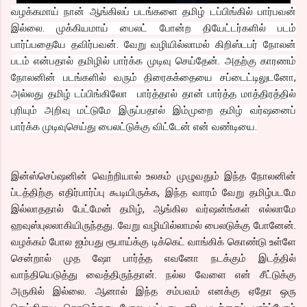
வழக்கமாய் நான் ஆங்கிலப் படங்களை தமிழ் டப்பிங்கில் பார்பவன்
இல்லை. முக்கியமாய் பைலட் போன்ற தியேட்டர்களில் படம்
பார்ப்பதையே தவிர்பவன். வேறு வழியில்லாமல் கிறிஸ்டபர் நோலன்
படம் என்பதால் தமிழில் பார்க்க முடிவு செய்தேன். அதற்கு காரணம்
நோலனின் படங்களில் வரும் திரைகக்தையை சப்டைட்டிலுடனோ,
அல்லது தமிழ் டப்பிங்கிலோ பார்த்தால் தான் பார்த்த மாத்திரத்தில்
புரியும் அறிவு மட்டுமே இருப்பதால் இம்முறை தமிழ் வர்ஷனைப்
பார்க்க முடிவுசெய்து பைலட்டுக்கு விட்டேன் என் வண்டியை.
இன்ஸ்செப்ஷனின் வெற்றியால் உலகம் முழுவதும் இந்த நோலனின்
ப்டத்திற்கு எதிர்பார்ப்பு கூடியிருக்க, இந்த வாரம் வேறு தமிழ்படமே
இல்லாததால் பேட்மேன் தமிழ், ஆங்கில வர்ஷன்ங்கள் எல்லாமே
ஹவுஸ்புலலாகியிருந்தது. வேறு வழியில்லாமல் பைலடுக்கு போனேன்.
வழக்கம் போல ஐம்பது ரூபாய்க்கு டிக்கெட் வாங்கிக் கொண்டு உள்ளே
சென்றால் முத ஷோ பார்த்த எவனோ நடக்கும் இடத்தில்
வாந்தியெடுத்து வைத்திருந்தான். நல்ல வேளை என் சீட்டுக்கு
அருகில் இல்லை. ஆனால் இந்த சம்பவம் எனக்கு ஏதோ ஒரு