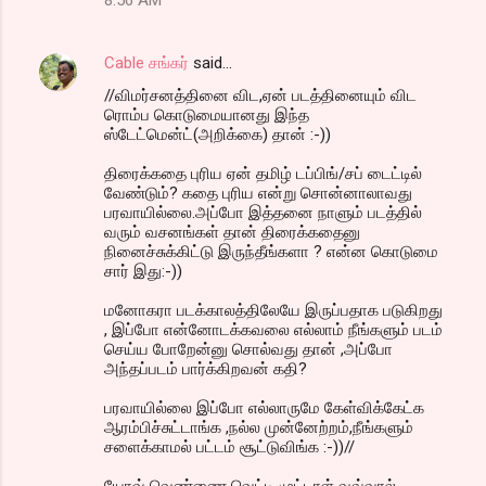
8:56 AM
Cable சங்கர்
said…
//விமர்சனத்தினை விட,ஏன் படத்தினையும் விட
ரொம்ப கொடுமையானது இந்த
ஸ்டேட்மென்ட்(அறிக்கை) தான் :-))
திரைக்கதை புரிய ஏன் தமிழ் டப்பிங்/சப் டைட்டில்
வேண்டும்? கதை புரிய என்று சொன்னாலாவது
பரவாயில்லை.அப்போ இத்தனை நாளும் படத்தில்
வரும் வசனங்கள் தான் திரைக்கதைனு
நினைச்சுக்கிட்டு இருந்தீங்களா ? என்ன கொடுமை
சார் இது:-))
மனோகரா படக்காலத்திலேயே இருப்பதாக படுகிறது
, இப்போ என்னோடக்கவலை எல்லாம் நீங்களும் படம்
செய்ய போறேன்னு சொல்வது தான் ,அப்போ
அந்தப்படம் பார்க்கிறவன் கதி?
பரவாயில்லை இப்போ எல்லாருமே கேள்விக்கேட்க
ஆரம்பிச்சுட்டாங்க ,நல்ல முன்னேற்றம்,நீங்களும்
சளைக்காமல் பட்டம் சூட்டுவிங்க :-))//