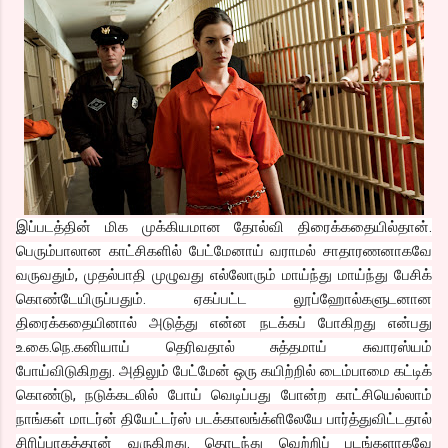
இப்படத்தின் மிக முக்கியமான தோல்வி திரைக்கதையில்தான்.
பெரும்பாலான காட்சிகளில் பேட்மேனாய் வராமல் சாதாரணனாகவே
வருவதும், முதல்பாதி முழுவது எல்லோரும் மாய்ந்து மாய்ந்து பேசிக்
கொண்டேயிருப்பதும். ஏகப்பட்ட லூப்ஹோல்களுடனான
திரைக்கதையினால் அடுத்து என்ன நடக்கப் போகிறது என்பது
உ.கை.நெ.கனியாய் தெரிவதால் சுத்தமாய் சுவாரஸ்யம்
போய்விடுகிறது. அதிலும் பேட்மேன் ஒரு கயிற்றில் டைம்பாமை கட்டிக்
கொண்டு, நடுக்கடலில் போய் வெடிப்பது போன்ற காட்சியெல்லாம்
நாங்கள் மாடர்ன் தியேட்டர்ஸ் படக்காலங்க்ளிலேயே பார்த்துவிட்டதால்
சிரிப்பாகத்தான் வருகிறது. தொடந்து வெற்றிப் படங்களாகவே