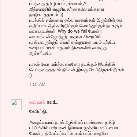
படத்தை தமிழில் பார்க்கலாம்.//
இந்தமாதிரி எழுதியதற்காகவே உங்களை
நாடுகடத்தலாம் :))
படத்தில் எவ்வளவு நல்ல வசனங்கள் இருக்கின்றன,
குறிப்பாக ஆல்ஃபிரடுக்கும் வெயினுக்கும் நடக்கும்
உரையாடல்கள், Why do we fall போன்ற
வசனங்கள்.ஜோத்பூர் பாதாள சிறையில்
முதியவருக்கும் வெயினுக்குமான பயம் பற்றிய
உரையாடல்கள் எதுவும் நினைவில் வராதது
ஆச்சரியமே.
முதல் ஷோ பார்த்த எவனோ நடக்கும் இடத்தில்
செய்ததைத்தான் நீங்கள் இங்கு செய்திருக்கிறீர்கள்
:)
1:50 AM
வவ்வால்
said…
கேபிள்ஜி,
//வழக்கமாய் நான் ஆங்கிலப் படங்களை தமிழ்
டப்பிங்கில் பார்பவன் இல்லை. முக்கியமாய் பைலட்
போன்ற தியேட்டர்களில் படம் பார்ப்பதையே