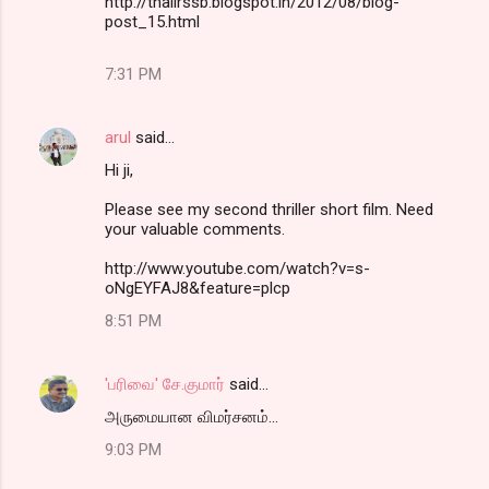
http://thalirssb.blogspot.in/2012/08/blog-
post_15.html
7:31 PM
arul
said…
Hi ji,
Please see my second thriller short film. Need
your valuable comments.
http://www.youtube.com/watch?v=s-
oNgEYFAJ8&feature=plcp
8:51 PM
'பரிவை' சே.குமார்
said…
அருமையான விமர்சனம்...
9:03 PM