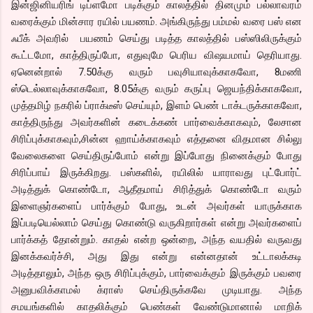
இன்ஜினியரிங் டிப்ளமோ படிக்கும் காலத்தில் தினமும் பல்லாவரம்
வரைக்கும் மின்சார ரயில் பயணம். அங்கிருந்து பம்மல் வரை பஸ் என
ஃபீக் அவரில் பயணம் செய்து படித்த காலத்தில் பஸ்ஸிலிருக்கும்
கூட்டமோ, காத்திருப்போ, எதுவுமே பெரிய விஷயமாய் தெரியாது.
ஏனென்றால் 7.50க்கு வரும் பவுசியாவுக்காகவோ, 8மணி
ஸ்டெல்லாவுக்காகவோ, 8.05க்கு வரும் கருப்பு ஜெயந்திக்காகவோ,
முத்தமிழ் நகரில் ப்ராக்டீஸ் செய்யும், இளம் பெண் டாக்டருக்காகவோ,
காத்திருந்து அவர்களின் கடைக்கண் பார்வைக்காகவும், லேசான
சிரிப்புக்காகவும்,சின்ன ஹாய்க்காகவும் எத்தனை விதமான சில்லு
வேலைகளை செய்திருப்போம் என்று இப்போது நினைக்கும் போது
சிரிப்பாய் இருக்கிறது. பஸ்களில், ரயிலில் யாராவது புட்போர்ட்
அடித்துக் கொண்டோ, ஆதீதமாய் சிரித்துக் கொண்டோ வரும்
இளைஞர்களைப் பார்க்கும் போது, உடன் அவர்கள் யாருக்காக
இப்படியெல்லாம் செய்து கொண்டு வருகிறார்கள் என்று அவர்களைப்
பார்க்கத் தோன்றும். காதல் என்ற ஒன்றை, அந்த வயதில் வருவது
இனக்கவர்ச்சி, அது இது என்று என்னதான் உட்டாலக்கடி
அடித்தாலும், அந்த ஒரு சிரிப்புக்கும், பார்வைக்கும் இருக்கும் பவரை
அனுபவிக்காமல் க்ராஸ் செய்திருக்கவே முடியாது. அந்த
சமயங்களில் காதலிக்கும் பெண்கள் வேண்டுமானால் மாறிக்