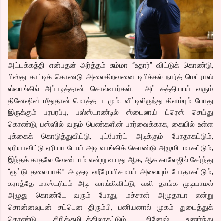
அட்டக்கத்தி என்பதன் அர்த்தம் சும்மா “உதார்” விட்டுக் கொண்டு,
பிஸ்து காட்டிக் கொண்டு அலைகிறவனை டிபிக்கல் நார்த் மெட்ராஸ்
ஸ்லாங்கில் அப்படித்தான் சொல்வார்கள். அட்டகத்தியாய் வரும்
தினேஷின் மீதுதான் மொத்த படமும். வீட்டிலிருந்து கிளம்பும் போது
இருக்கும் பரபரப்பு, பஸ்ஸ்டாண்டில் ஸ்டைலாய் ட்ரெஸ் செய்து
கொண்டு, பஸ்ஸில் வரும் பெண்களின் பார்வைக்காக, கையில் உள்ள
புக்கைக் கொடுத்துவிட்டு, புட்போர்ட் அடிக்கும் போதாகட்டும்,
ஏரியாவிட்டு ஏரியா போய் அடி வாங்கிக் கொண்டு அழுமிடமாகட்டும்,
இந்தக் காதலே வேண்டாம் என்று வயது ஆக, ஆக காலேஜில் சேர்ந்து
“ரூட்டு தலையாகி” அடிதடி ஹீரோயிசமாய் அலையும் போதாகட்டும்,
கராத்தே மாஸ்டரிடம் அடி வாங்கிவிட்டு, வலி தாங்க முடியாமல்
அழுது கொண்டே வரும் போது, மச்சான் அமுதாடா என்று
சொன்னவுடன் சட்டென திரும்பி, பனியனால் முகம் துடைத்துக்
கொண்டு சிரிக்குமிடத்திலாகட்டும், தினேஷ் உணர்ந்து