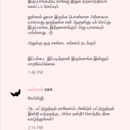
இருப்பாங்க,நியு காலேஜ் இதுல நடுவாந்திரமா
கலாட்டா செய்யும்.
ஜன்னல் ஓரமா இருக்க பொண்னை அனேகமா
யாராவது ஒருத்தங்க என் ஆளுன்னு புக் செய்து
இருப்பாங்க, இத்தனைக்கும் அது யாரையும்
பார்க்காது :-))
அதுக்கு ஒரு சண்டை எல்லாம் நடக்கும்.
இப்பக்கூட இப்படித்தான் இருக்காங்க இன்னும்
மாறவேயில்லை.
1:46 PM
வவ்வால்
said…
கேபிள்ஜி,
அட மட்டுறுத்தல் காணோம், மீண்டும் மட்டுறுத்தல்
இன்றி வந்ததற்கு , மிக்க நன்றி! சொந்திர தின
வாழ்த்துக்கள்!
2:16 PM