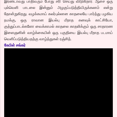
இரண்டாவது பாதிவரும் போது சரி செய்து விடுகிறார். ஆசை ஒரு
புல்வெளி பாடலை இன்னும் அழகுப்படுத்தியிருக்கலாம் என்று
தோன்றுகிறது. வழக்கமாய் கலர்புல்லான காதலையே பார்த்து பழகிய
நமக்கு, ஒரு ராவான இயல்பு மீறாத கனவுக் காட்சியோ,
குத்துப்பாடல்களோ வைக்காமல் காதலை காதலிக்கும் ஒரு சாதாரண
இளைஞனின் வாழ்க்கையின் ஒரு பகுதியை இயல்பு மீறாத படமாய்
வெளிப்படுத்தியதற்கு வாழ்த்துகள் ரஞ்சித்.
கேபிள் சங்கர்