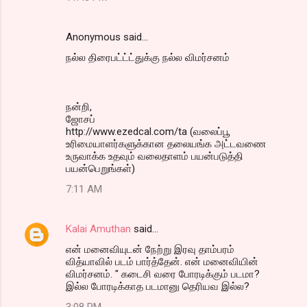
Anonymous said…
நல்ல திரைபட்ட்ட்துக்கு நல்ல விமர்சனம்
நன்றி,
ஜோசப்
http://www.ezedcal.com/ta (வலைப்பூ
உரிமையாளர்களுக்கான தலையங்க அட்டவணை
உருவாக்க உதவும் வலைதாளம் பயன்படுத்தி
பயன்பெறுங்கள்)
7:11 AM
Kalai Amuthan
said…
என் மனைவியுடன் நேற்று இரவு தாம்பரம்
வித்யாவில் படம் பார்த்தேன். என் மனைவியின்
விமர்சனம். " கடைசி வரை போரடிக்கும் படமா?
இல்ல போரடிக்காத படமானு தெரியவ இல்ல?