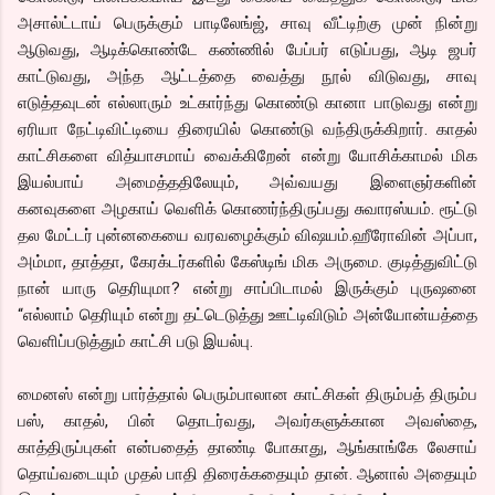
அசால்ட்டாய் பெருக்கும் பாடிலேங்ஜ், சாவு வீட்டிற்கு முன் நின்று
ஆடுவது, ஆடிக்கொண்டே கண்ணில் பேப்பர் எடுப்பது, ஆடி ஜபர்
காட்டுவது, அந்த ஆட்டத்தை வைத்து நூல் விடுவது, சாவு
எடுத்தவுடன் எல்லாரும் உட்கார்ந்து கொண்டு கானா பாடுவது என்று
ஏரியா நேட்டிவிட்டியை திரையில் கொண்டு வந்திருக்கிறார். காதல்
காட்சிகளை வித்யாசமாய் வைக்கிறேன் என்று யோசிக்காமல் மிக
இயல்பாய் அமைத்ததிலேயும், அவ்வயது இளைஞர்களின்
கனவுகளை அழகாய் வெளிக் கொணர்ந்திருப்பது சுவாரஸ்யம். ரூட்டு
தல மேட்டர் புன்னகையை வரவழைக்கும் விஷயம்.ஹீரோவின் அப்பா,
அம்மா, தாத்தா, கேரக்டர்களில் கேஸ்டிங் மிக அருமை. குடித்துவிட்டு
நான் யாரு தெரியுமா? என்று சாப்பிடாமல் இருக்கும் புருஷனை
“எல்லாம் தெரியும் என்று தட்டெடுத்து ஊட்டிவிடும் அன்யோன்யத்தை
வெளிப்படுத்தும் காட்சி படு இயல்பு.
மைனஸ் என்று பார்த்தால் பெரும்பாலான காட்சிகள் திரும்பத் திரும்ப
பஸ், காதல், பின் தொடர்வது, அவர்களுக்கான அவஸ்தை,
காத்திருப்புகள் என்பதைத் தாண்டி போகாது, ஆங்காங்கே லேசாய்
தொய்வடையும் முதல் பாதி திரைக்கதையும் தான். ஆனால் அதையும்