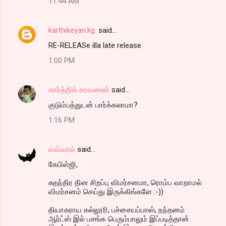
11:44 AM
karthikeyan.kg.
said…
RE-RELEASe illa late release
1:00 PM
கார்த்திக் சரவணன்
said…
குடும்பத்துடன் பார்க்கலாமா?
1:16 PM
வவ்வால்
said…
கேபிள்ஜி,
சுதந்திர தின சிறப்பு விமர்சனமா, ரொம்ப வாறாமல்
விமர்சனம் செய்து இருக்கிங்களே :-))
தியாகராய கல்லூரி, பச்சையப்பாஸ், நந்தனம்
ஆர்ட்ஸ் இல் பசங்க பெரும்பாலும் இப்படித்தான்