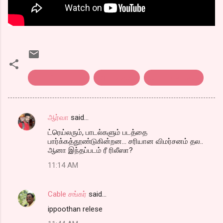
tamil film review
அட்டக்கத்தி
திரை விமர்சனம்
ஆர்வா
said…
C
ட்ரெய்லரும், பாடல்களும் படத்தை
o
பார்க்கத்தூண்டுகின்றன... சரியான விமர்சனம் தல..
m
ஆனா இந்தப்படம் ரீ ரிலீஸா?
m
11:14 AM
e
n
Cable சங்கர்
said…
t
ippoothan relese
s