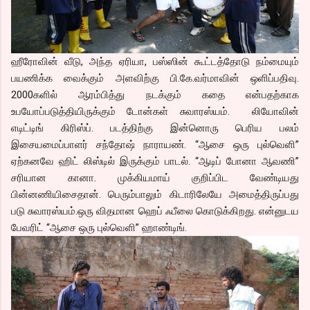
ஹீரோவின் வீடு, அந்த ஏரியா, பஸ்ஸின் கூட்டத்தோடு நம்மையும்
பயணிக்க வைக்கும் அளவிற்கு பி.கே.வர்மாவின் ஒளிப்பதிவு.
2000களில் ஆரம்பித்து நடக்கும் கதை என்பதற்காக
உபயோப்படுத்தியிருக்கும் டோன்கள் சுவாரஸ்யம். லியோவின்
எடிட்டிங் கிரிஸ்ப். படத்திற்கு இன்னொரு பெரிய பலம்
இசையமைப்பாளர் சந்தோஷ் நாராயண். “ஆசை ஒரு புல்வெளி”
ஏற்கனவே ஹிட் லிஸ்டில் இருக்கும் பாடல். “ஆடிப் போனா ஆவணி”
சரியான கானா. முக்கியமாய் குறிப்பிட வேண்டியது
பின்னணியிசைதான். பெரும்பாலும் கிடாரிலேயே அமைத்திருப்பது
படு சுவாரஸ்யம்.ஒரு விதமான ஹெப் ஃபீலை கொடுக்கிறது. என்னுடய
பேவரிட் “ஆசை ஒரு புல்வெளி” ஹாண்டிங்.