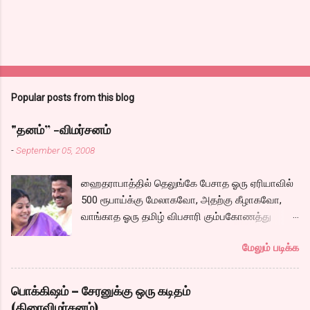
Popular posts from this blog
"தனம்” -விமர்சனம்
-
September 05, 2008
ஹைதராபாத்தில் தெலுங்கே பேசாத ஓரு ஏரியாவில்
500 ரூபாய்க்கு மேலாகவோ, அதற்கு கீழாகவோ,
வாங்காத ஓரு தமிழ் விபசாரி கும்பகோணத்து
அக்ரஹாரத்தின் வீட்டில் மருமகளாக
மேலும் படிக்க
வாழ்கைபடுகிறாள். அவளுடய வாழ்கை எப்படி
அமைந்தது? என்ற ஓரு நல்ல லைனை , சங்கீதா
தன்னுடய இடுப்பை சுழற்றி, சுழற்றி நடப்பதை போல்
பொக்கிஷம் – சேரனுக்கு ஒரு கடிதம்
சும்மா, சுத்தி, சுத்தி குழப்பி, நம்பமுடியாத
(திரைவிமர்சனம்)