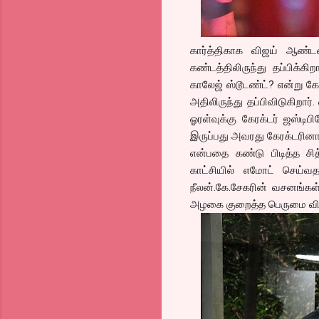
கார்த்திகாக விஜய் ஆண்ட
கண்டத்திலிருந்து தப்பிக்க
காலேஜ் ஸ்டூடண்ட்? என்று கே
அதிலிருந்து தப்பிவிடுகிறார்
ஓரள்வுக்கு கேரக்டர் ஜஸ்ட
இருப்பது அவரது கேரக்டரினா
என்பதை கண்டு பிடித்த சித
காட்சியில் எமோட் செய்வதற
நீலன்.கே.சேகரின் வசனங்க
அழகை குறைத்த பெருமை வி