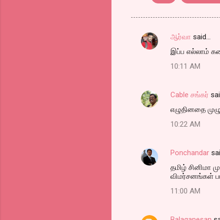
ஆர்வா
said…
C
இப்ப எல்லாம் 
o
10:11 AM
m
m
Cable சங்கர்
sa
e
எழுதினதை முழுச
n
t
10:22 AM
s
Ponchandar
sa
தமிழ் சினிமா 
விமர்சனங்கள் பட
11:00 AM
Balaganesan
sa