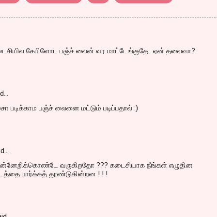
கடைசியில கேபிளோட பஞ்ச் லைன் வர மாட்டேங்குதே.. ஏன் தலைவா?
id…
ா படிக்காம பஞ்ச் லைனை மட்டும் படிப்பதால் :)
id…
முன்னேறிக்கொண்டே வருகிறதோ ??? கடைசியாக நீங்கள் எழுதின
த்தை பார்க்கத் தூண்டுகின்றன ! ! !
id…