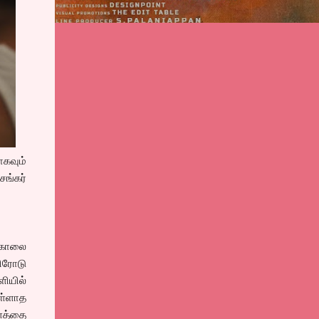
கவும்
சங்கர்
்கொலை
ிரோடு
ளியில்
ள்ளாத
ளத்தை