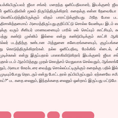
யக்கியிருப்பவர் ஜீவா சங்கர். மறைந்த ஒளிப்பதிவாளர், இயக்குனர் ஜீ
் ஒளிப்பதிவின் மூலம் நிருபித்திருக்கிறார். கதைக்கு என்ன தேவைய
வெளிப்படுத்தியிருக்கும் விதம் பாராட்டுக்குரியது. அதே போல படத
்திசாலித்தனமாய் அமைத்திருப்பது.குறிப்பிட்டு சொல்ல வேண்டிய இடம் எ
்கு வரும் சீனியர் மாணவனையும் பாரில் டீல் செய்யும் காட்சியும், ச
து கண்டு முஸ்லிம் இல்லை என்று கண்டுபிடிக்கும் காட்சி ஆ
த்ரில்லர் படத்திற்கு உண்டான அத்துனை களேபரங்களையும், குழப்பங்க
ு கொடுத்திருக்கிறார்கள். நல்ல ஒளிப்பதிவு, மேக்கிங் ஸ்டைல், ஸ்
ுடிச்சுகள் என்று இருப்பதால் பாஸாகிவிடுகிறார் இயக்குனர் ஜீவா ச
த்தால் படம் ஆரம்பித்தது முதல் கொஞ்சம் மெதுவாக செல்வதும், ஆங்காங்
், அனயா கேரக்டரை வைத்து சொல்லப்பட்டிருக்கும் கதைக்கு பதில் இல
 முடியும்போது தொடரும் என்று போட்டதால் தப்பியிருப்பதும். ஏற்கனவே சமீப
்தாய்?” பட கதை லைனும், இந்தக்கதை லைனும் ஒன்றாய் இருப்பது மட்டுமே.
review
திரை விமர்சனம்
நான்
விஜய் ஆண்டணி