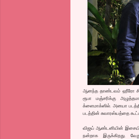
ஆனந்த தாண்டவம் ஹீரோ சித்தா
ரூபா மஞ்சரிக்கு அழுத்தம
க்ளைமாக்ஸில். அனயா படத்தின
படத்தின் சுவாரஸ்யத்தை கூட
விஜய் ஆண்டனியின் இசையில் 
நன்றாக இருக்கிறது. வே