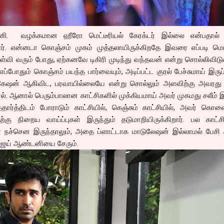
னி. வழக்கமான ஹீரோ மெட்டீரியல் கேரக்டர் இல்லை என்பதால் 
ிறார். என்னடா கொஞ்சம் முகம் முத்தலாயிருக்கிறதே இவரை எப்படி மெட
ள்வி வரும் போது, ஏற்கனவே டிகிரி முடிந்து வந்தவன் என்று சொல்லிவிட
. எப்போதும் கொஞ்சம் பயந்த பார்வையும், அடிப்பட்ட குரல் பேச்சுமாய் இருப
ிபிகேஷன் ஆகிவிட, பரவாயில்லையே என்று சொல்லும் அளவிற்கு அவரது ந
ல். ஆனால் பெரும்பாலான காட்சிகளில் முக்கியமாய் அவர் முகமது சலீம்
்தார்த்திடம் போராடும் காட்சியில், கெஞ்சும் காட்சியில், அவர் க
்கு நிறைய வாய்ப்புகள் இருந்தும் தடுமாறியிருக்கிறார். பல காட்ச
ள் நச்சென இருந்தாலும், அதை ப்ளாட்டாக மாடுலேஷன் இல்லாமல் பேசி
ஜய் ஆண்டனியை சேரும்.