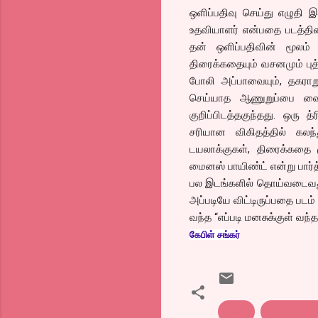
ஒளிப்பதிவு செய்து எழுதி இ
உதவியாளர் என்பதை படத்தின
தன் ஒளிப்பதிவின் மூலம் 
திரைக்கதையும் வசனமும் புத
போலி அப்பாவையும், தகராறுக
செய்யாத ஆணுறுப்பை வைத்
குறிப்பிடத்தகுந்தது. ஒரு 
சரியான விகிதத்தில் கலந்த
டயலாக்குகள், திரைக்கதை ம
மைனஸ் பாயிண்ட் என்று பார்
பல இடங்களில் தொய்வடைவதும
அப்படியே விட்டிருப்பதை படம்
வந்த “எப்படி மனசுக்குள் வந
கேபிள் சங்கர்
Naan
tamil film 