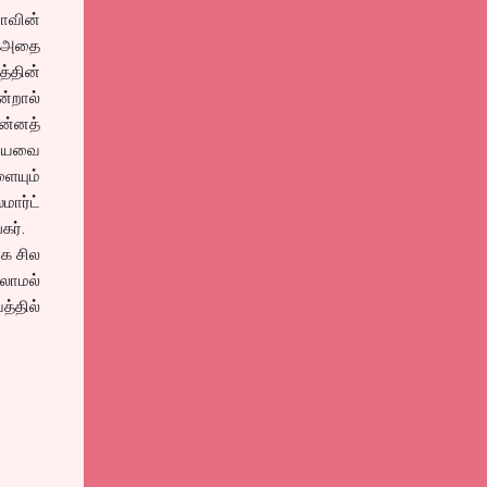
வாவின்
ோ அதை
்தின்
ன்றால்
ுன்னத்
கியவை
ளையும்
மார்ட்
ங்கர்.
கே சில
்லாமல்
த்தில்