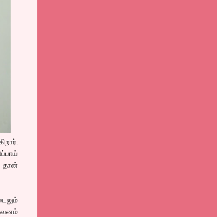
ிறார்.
்பாய்
் தான்
டைலும்
கவனம்