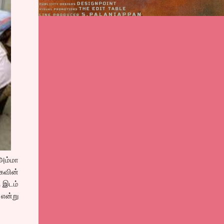
 அம்மா
கவின்
ு இடம்
 என்று