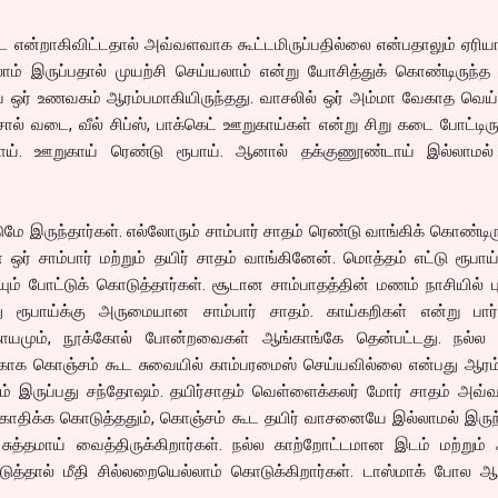
ை என்றாகிவிட்டதால் அவ்வளவாக கூட்டமிருப்பதில்லை என்பதாலும் ஏரி
லாம் இருப்பதால் முயற்சி செய்யலாம் என்று யோசித்துக் கொண்டிருந்
் ஒர் உணவகம் ஆரம்பமாகியிருந்தது. வாசலில் ஒர் அம்மா வேகாத வெய்
மசால் வடை, வீல் சிப்ஸ், பாக்கெட் ஊறுகாய்கள் என்று சிறு கடை போட்டிருந
பாய். ஊறுகாய் ரெண்டு ரூபாய். ஆனால் தக்குணூண்டாய் இல்லாமல்
டுமே இருந்தார்கள். எல்லோரும் சாம்பார் சாதம் ரெண்டு வாங்கிக் கொண்டிர
 ஒர் சாம்பார் மற்றும் தயிர் சாதம் வாங்கினேன். மொத்தம் எட்டு ரூபாய
யும் போட்டுக் கொடுத்தார்கள். சூடான சாம்பாதத்தின் மணம் நாசியில் பு
ு ரூபாய்க்கு அருமையான சாம்பார் சாதம். காய்கறிகள் என்று பார்த
ாயமும், நூக்கோல் போன்றவைகள் ஆங்காங்கே தென்பட்டது. நல்ல பர
க்காக கொஞ்சம் கூட சுவையில் காம்பரமைஸ் செய்யவில்லை என்பது ஆரம்
ம் இருப்பது சந்தோஷம். தயிர்சாதம் வெள்ளைக்கலர் மோர் சாதம் அவ்
ொதிக்க கொடுத்ததும், கொஞ்சம் கூட தயிர் வாசனையே இல்லாமல் இருந்
்தமாய் வைத்திருக்கிறார்கள். நல்ல காற்றோட்டமான இடம் மற்றும் 
டுத்தால் மீதி சில்லறையெல்லாம் கொடுக்கிறார்கள். டாஸ்மாக் போல ஆ