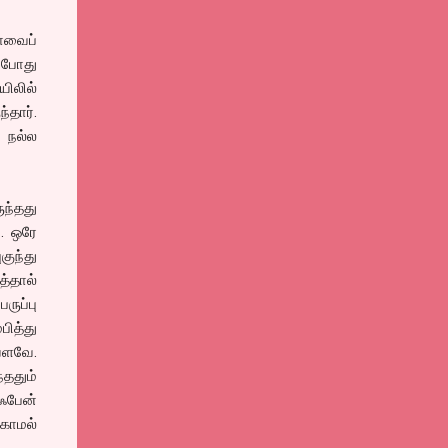
யாவைப்
த போது
யிலில்
்தார்.
 நல்ல
ுந்தது
். ஒரே
குந்து
்தால்
ுப்பு
பித்து
வளவே.
ததும்
ஃபேன்
காமல்