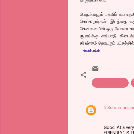
பெரும்பாலும் மகளிர் சுய 
செய்கிறார்கள். இடத்தை சு
சென்னையில் ஒரு வேளை சாப்பா
ரூபாய்க்கு சாப்பாடு கிடைக
சர்வீஸும் தொடரும் பட்சத்தில்
கேபிள் சங்கர்
அம்மா உணவகம்.
R.Subramanian
C
o
m
Good; At a ver
FRIENDLY" IS