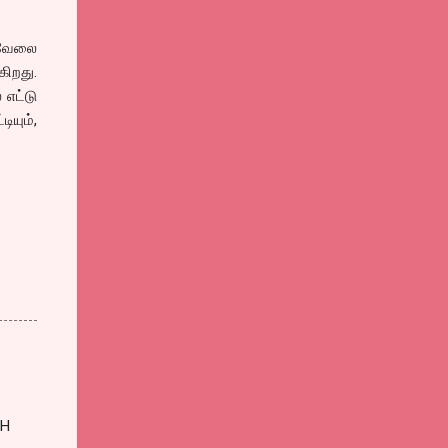
 வேலை
ிறது.
 எட்டு
ியும்,
CH