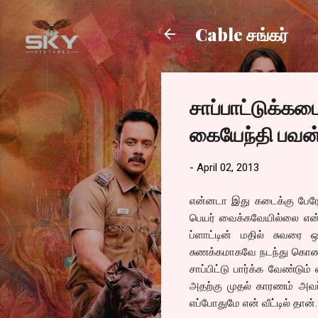
Cable சங்கர்
சாப்பாட்டுக்க
கையேந்தி பவன்
-
April 02, 2013
என்னடா இது கடைக்கு பேரே
பெயர் வைக்கவேயில்லை என்க
ப்ளாட்டின் மதில் சுவரை 
சுணக்கமாகவே நடந்து கொண்டி
சாப்பிட்டு பார்க்க வேண்ட
அதற்கு முதல் காரணம் அவர்
எப்போதுமே என் வீட்டில் தான