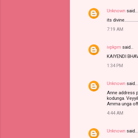
Unknown
said…
its divine..............
7:19 AM
ivpkpm
said…
KAIYENDI BH
1:34 PM
Unknown
said…
Anne address p
kodunga. Veyyill
Amma unga off
4:44 AM
Unknown
said…