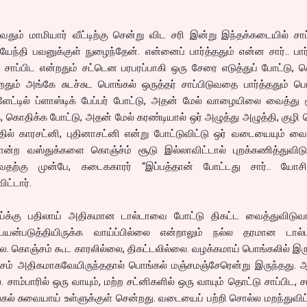
வதும் மாமியார் வீட்டிற்கு சென்று விட சரி இன்று இந்தக்கடையில் சாப்
யேந்தி பவனுக்குள் நுழைந்தேன். என்னைப் பார்த்ததும் என்ன சார்.. பா
 சாப்பிட என்றதும் சட்டென பரபரப்பாகி ஒரு சேரை எடுத்துப் போட்டு, 
்றதும் அங்கே சுடச்சுட பொங்கல் ஒருத்தர் சாப்பிடுவதை பார்த்ததும் ப
ளேட்டில் ப்ளாஸ்டிக் பேப்பர் போட்டு, அதன் மேல் வாழையிலை வைத்து 
ொதிக்க போட்டு, அதன் மேல் கரண்டியால் ஒர் அழுத்து அழுத்தி, குழி 
்தில் காரசட்னி, புதினாசட்னி என்று போட்டுவிட்டு ஒர் வடையையும் வைத
ற வஸ்துக்களை கொஞ்ச்ம் சூடு இல்லாவிட்டால் புறக்கணித்துவிடு
தற்கு முன்பே, கடைககாரர் “இப்பத்தான் போட்டது சார்.. யோசி
ிட்டார்.
்க்கு பதிலாய் அதிகமான டால்டாவை போட்டு திகட்ட வைத்துவிடுவார
பயன்படுத்தியிருக்க வாய்ப்பில்லை என்றாலும் நல்ல தரமான டால
ோல. கொஞ்சம் கூட காரலில்லை, திகட்டலில்லை. வழக்கமாய் பொங்கலில் இரு
்சம் அதிகமாகவேயிருந்ததால் பொங்கல் மஞ்சமஞ்சேரென்று இருந்தது. 
சாம்பாரில் ஒரு வாயும், மற்ற சட்னிகளில் ஒரு வாயும் தொட்டு சாப்பிட, சா
்கல் சுவையாய் உள்ளுக்குள் சென்றது. வடையைப் பற்றி சொல்ல மறந்துவிட