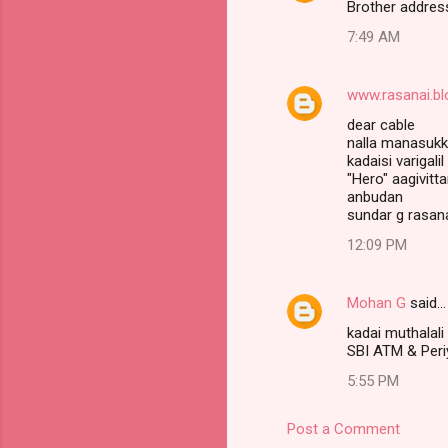
Brother address
7:49 AM
www.rasanai.b
dear cable
nalla manasukk
kadaisi varigal
"Hero" aagivitt
anbudan
sundar g rasan
12:09 PM
Mohan G
said…
kadai muthalali
SBI ATM & Peri
5:55 PM
Post a Comment