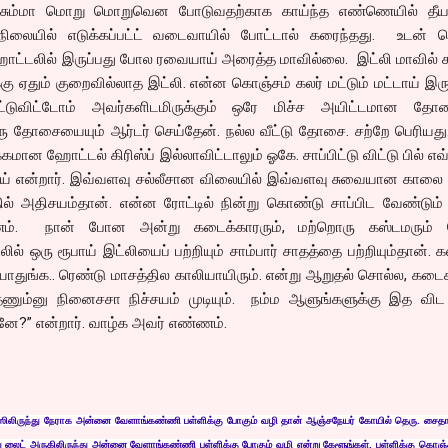
. சும்மா மொறு மொறுவென போடுவதற்காக காய்ந்த எண்ணெயில் தீயவ
நிலையில் எடுக்கப்பட்ட் வடைவாயில் போட்டால் கரைந்தது. உடன் ர
 ஹோட்டலில் இருப்பது போல ரவையாய் அரைத்த மாவில்லை. இட்லி மாவில் சு
கு ஏதும் குறைவில்லாத இட்லி. என்ன கொஞ்சம் கலர் மட்டும் மட்டாய் இரு
்டுவிட்டோம் அவர்களிடமிருக்கும் ஒரே மிச்ச அயிட்டமான த
ஒரு தோசையையும் ஆர்டர் செய்தேன். நல்ல வீட்டு தோசை. சற்றே பெரியது
மான ஹோட்டல் கிரிஸ்ப் இல்லாவிட்டாலும் ஓகே. சாப்பிட்டு விட்டு பில் எ
ரூபாய் என்றார். இவ்வளவு சல்லீசான விலையில் இவ்வளவு சுவையான கால
் அதிசயம்தான். என்ன ரோட்டில் நின்று கொண்டு சாப்பிட வேண்டும் 
ணம். நான் போன அன்று கடைக்காரரும், மற்றொரு கஸ்டமரும் ப
ல் ஒரு ரூபாய் இட்லியைப் பற்றியும் சாம்பார் சாதத்தை பற்றியும்தான். க
யாதுங்க.. ரெண்டு மாசத்தில காலியாயிரும். என்று ஆறுதல் சொல்ல, கடை
தணும்னு நினைசசா நிச்சயம் முடியும். நம்ம ஆளுங்களுக்கு இத விட ச
ானே?” என்றார். வாழ்க அவர் எண்ணம்.
ஸ
ில
ிர
ந்த
ு ந
ர
ாக
அன்ன
ை வ
ேள
ங்க
ண்ண
ி ப
ள்ள
ிக்க
ு ப
ோக
ம் வ
ழ
ி
த
ான்
ஆ
ஞ்ச
ந
ேய
ர் க
ோய
ில்
த
ெர
ு. ச
த
ு ல
ைட் அர
ுக
ில
ிர
ந்த
ு அன்ன
ை வ
ேள
ங்க
ண்ண
ி
ப
ள்ள
ிக்க
ு ப
ோக
ும் வ
ழ
ி என்ற
ு க
ேள
ங்க
ள்.
ப
ள்ள
ிக்க
ு க
ஞ்