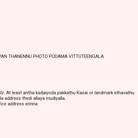
.
AVAN THANENNU PHOTO PODAMA VITTUTEENGALA
lz. At least antha kadaiyoda pakkathu Kasai or landmark ethavathu
a address thedi allaya mudiyalla...
ice address ennna