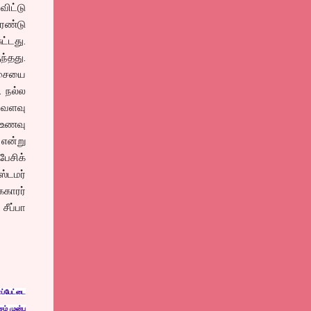
ிட்டு
ெண்டு
ட்டது.
ந்தது.
ோசையை
. நல்ல
வ்வளவு
ை உணவு
என்று
ேசிக்
ஸ்டமர்
ககாரர்
ீப்பா
த
ாப்ப
ேட்ட
ச
ம் ம
ுன்ப