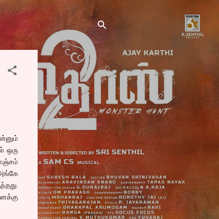
்னும்
ல் ஒரு
ஞ்சம்
 அங்கே
ந்தது.
னக்கு