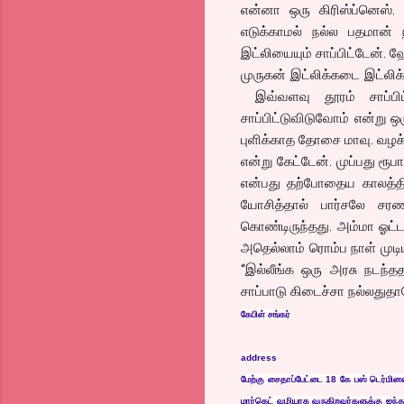
என்னா ஒரு கிரிஸ்ப்னெஸ்
எடுக்காமல் நல்ல பதமான் 
இட்லியையும் சாப்பிட்டேன்.
முருகன் இட்லிக்கடை இட்லிக்
இவ்வளவு தூரம் சாப்பிட
சாப்பிட்டுவிடுவோம் என்று 
புளிக்காத தோசை மாவு. வழக்க
என்று கேட்டேன். முப்பது 
என்பது தற்போதைய காலத்தில
யோசித்தால் பார்சலே சர
கொண்டிருந்தது. அம்மா ஓட்டலி
அதெல்லாம் ரொம்ப நாள் முடி
“இல்லீங்க ஒரு அரசு நடந்த
சாப்பாடு கிடைச்சா நல்லதுத
கேபிள் சங்கர்
address
ம
ேற்க
ு ச
த
ாப்ப
ேட்ட
ை 18 க
ே ப
ஸ் ட
ெர்ம
ின
ம
ார்க
ெட்
வ
ழ
ய
ாக
வ
ர
ுக
ிற
வ
ர்க
ள
ுக்க
ு
ஐ
ந்