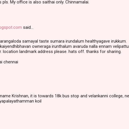
 pls. My office is also saithai only. Chinnamalai.
logspot.com
said…
arangaloda samayal taste sumara irundalum healthyagave irukkum.
il kaiyendhibhavan owneraga irunthalum avaruda nalla ennam velipattu
ar. location landmark address please. hats off. thanks for sharing.
ai chennai
 name Krishnan, it is towards 18k bus stop and velankanni college, n
yapalayathamman koil