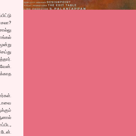
பிட்டு
ர்சலா?
சொல்லு
ொங்கல்
மூன்று
செய்து
்தார்.
வேன்.
க்காத
்கள்.
்டாவை
க்கும்
ஆனால்
ப்பிட,
்டேன்.