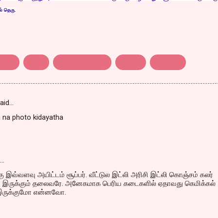
ில்
த
ெர
ு.
தெரு
இட்லி
சாப்பாட்டுக்கடை
சைதை
பொங்கல்
aid…
n na photo kidayatha
d…
்கு இவ்வளவு அயிட்டம் சூப்பர். வீட்டுல இட்லி அரிசி இட்லி கொஞ்சம் கலர்
் இருக்கும் தலைவரே. அனேகமாக பெரிய கடைகளில் ஏதாவது கெமிக்கல்
 இருக்குமோ என்னவோ.