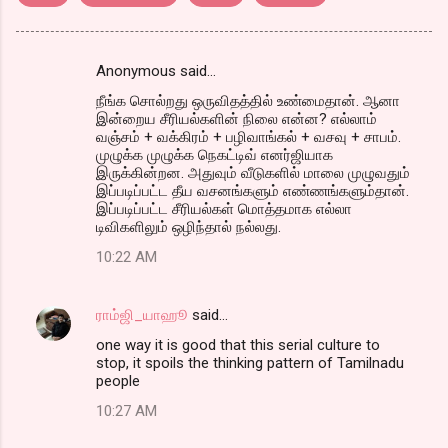
Anonymous said…
C
நீங்க சொல்றது ஒருவிதத்தில் உண்மைதான். ஆனா
o
இன்றைய சீரியல்களின் நிலை என்ன? எல்லாம்
m
வஞ்சம் + வக்கிரம் + பழிவாங்கல் + வசவு + சாபம்.
முழுக்க முழுக்க நெகட்டிவ் எனர்ஜியாக
m
இருக்கின்றன. அதுவும் வீடுகளில் மாலை முழுவதும்
இப்படிப்பட்ட தீய வசனங்களும் எண்ணங்களும்தான்.
e
இப்படிப்பட்ட சீரியல்கள் மொத்தமாக எல்லா
n
டிவிகளிலும் ஒழிந்தால் நல்லது.
t
10:22 AM
s
ராம்ஜி_யாஹூ
said…
one way it is good that this serial culture to
stop, it spoils the thinking pattern of Tamilnadu
people
10:27 AM