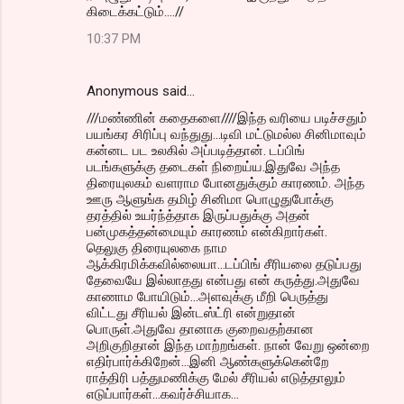
கிடைக்கட்டும்....//
10:37 PM
Anonymous said…
///மண்ணின் கதைகளை////இந்த வரியை படிச்சதும்
பயங்கர சிரிப்பு வந்துது...டிவி மட்டுமல்ல சினிமாவும்
கன்னட பட உலகில் அப்படித்தான். டப்பிங்
படங்களுக்கு தடைகள் நிறைய்ய.இதுவே அந்த
திரையுலகம் வளராம போனதுக்கும் காரணம். அந்த
ஊரு ஆளுங்க தமிழ் சினிமா பொழுதுபோக்கு
தரத்தில் உயர்ந்த்தாக இருப்பதுக்கு அதன்
பன்முகத்தன்மையும் காரணம் என்கிறார்கள்.
தெலுகு திரையுலகை நாம
ஆக்கிரமிக்கவில்லையா...டப்பிங் சீரியலை தடுப்பது
தேவையே இல்லாதது என்பது என் கருத்து.அதுவே
காணாம போயிடும்...அளவுக்கு மீறி பெருத்து
விட்டது சீரியல் இன்டஸ்ட்ரி என்றுதான்
பொருள்.அதுவே தானாக குறைவதற்கான
அறிகுறிதான் இந்த மாற்றங்கள். நான் வேறு ஒன்றை
எதிர்பார்க்கிறேன்...இனி ஆண்களுக்கென்றே
ராத்திரி பத்துமணிக்கு மேல் சீரியல் எடுத்தாலும்
எடுப்பார்கள்...கவர்ச்சியாக...