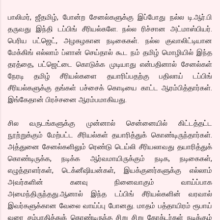
பாலிமர், ஜீதமிழ், போன்ற சேனல்களுக்கு இப்போது நல்ல டி.ஆர்.பி
தருவது இந்தி டப்பிங் சீரியல்களே. நல்ல ரிச்சான அட்மாஸ்பியர்.
பெரிய பட்ஜெட், அழகழகான நடிகைகள். நல்ல குவாலிட்டியான
மேக்கிங் எல்லாம் ப்ளான் செய்தால் கூட நம் தமிழ் மொழியில் இந்த
தரத்தை, பட்ஜெட்டை கொடுக்க முடியாது என்பதினால் சேனல்கள்
நேரடி தமிழ் சீரியல்களை தயாரிப்பதற்கு பதிலாய் டப்பிங்
சீரியல்களுக்கு தங்கள் பச்சைக் கொடியை காட்ட ஆரம்பித்தார்கள்.
இங்கேதான் பிரச்சனை ஆரம்பமாகியது.
சில வருடங்களுக்கு முன்னால் சென்னையில் கிட்டத்தட்ட
நூற்றுக்கும் மேற்பட்ட சீரியல்கள் தயாரித்துக் கொண்டிருந்தார்கள்.
அத்துனை சேனல்களிலும் ரெண்டு டெய்லி சீரியலாவது தயாரித்துக்
கொண்டிருக்க, நடிக்க ஆர்வமாயிருக்கும் நடிக, நடிகைகள்,
எழுத்தாளர்கள், டெக்னீஷியன்கள், இயக்குனர்களுக்கு எல்லாம்
அவர்களின் கனவு நினைவாகும் வாய்ப்பாக
அமைந்திருந்தது.ஆனால் இந்த டப்பிங் சீரியல்களின் வரவால்
இவர்களுக்கான வேலை வாய்ப்பு போனது. மாதம் பத்தாயிரம் ரூபாய்
வரை சம்பாதித்துக் கொண்டிருந்த சிறு சிறு கேரக்டர்கள் நடிக்கும்