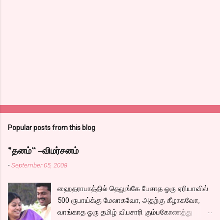
Popular posts from this blog
"தனம்” -விமர்சனம்
-
September 05, 2008
ஹைதராபாத்தில் தெலுங்கே பேசாத ஓரு ஏரியாவில்
500 ரூபாய்க்கு மேலாகவோ, அதற்கு கீழாகவோ,
வாங்காத ஓரு தமிழ் விபசாரி கும்பகோணத்து