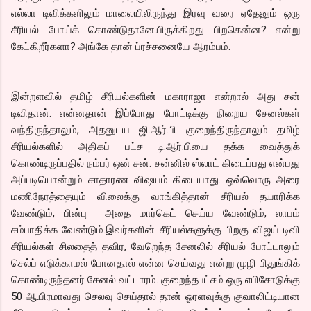
எல்லா டிவிக்களிலும் மாலையிலிருந்து இரவு வரை ஏதேனும் ஒரு
சீரியல் போய்க் கொண்டுதானேயிருக்கிறது பிறகென்ன? என்று
கேட்கிறீர்களா? அங்கே தான் ப்ரச்சனையே ஆரம்பம்.
இன்றளவில் தமிழ் சீரியல்களின் மகாராஜா என்றால் அது சன்
டிவிதான். என்னதான் இப்போது போட்டிக்கு நிறைய சேனல்கள்
வந்திருந்தாலும், அதனுடய ஜி.ஆர்.பி குறைந்திருந்தாலும் தமிழ்
சீரியல்களில் அதிகப் பட்ச டி.ஆர்.பியை தக்க வைத்துக்
கொண்டிருப்பதில் நம்பர் ஒன் சன். சன்னில் ஸ்லாட் கிடைப்பது என்பது
அப்படியொன்றும் சாதாரண விஷயம் கிடையாது. ஒவ்வொரு அரை
மணிநேரத்தையும் விலைக்கு வாங்கித்தான் சீரியல் தயாரிக்க
வேண்டும், பின்பு அதை மார்கெட் செய்ய வேண்டும், லாபம்
சம்பாதிக்க வேண்டும்.இவர்களின் சீரியல்களுக்கு பிறகு விஜய் டிவி
சீரியல்கள் சிலதைத் தவிர, வேறெந்த சேனலில் சீரியல் போட்டாலும்
செல்ப் எடுக்காமல் போனதால் என்ன செய்வது என்று முழி பிதுங்கிக்
கொண்டிருந்தனர் சேனல் வட்டாரம். குறைந்தபட்சம் ஒரு எபிசோடுக்கு
50 ஆயிரமாவது செலவு செய்தால் தான் ஓரளவுக்கு குவாலிட்டியான