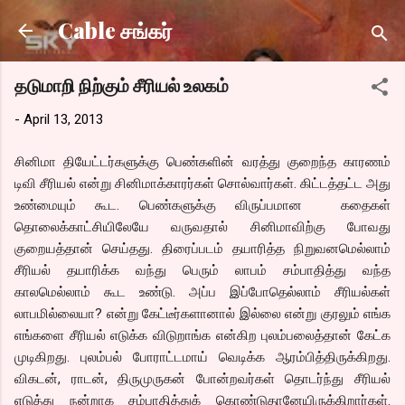
Skip to main content
Cable சங்கர்
தடுமாறி நிற்கும் சீரியல் உலகம்
-
April 13, 2013
சினிமா தியேட்டர்களுக்கு பெண்களின் வரத்து குறைந்த காரணம்
டிவி சீரியல் என்று சினிமாக்காரர்கள் சொல்வார்கள். கிட்டத்தட்ட அது
உண்மையும் கூட. பெண்களுக்கு விருப்பமான கதைகள்
தொலைக்காட்சியிலேயே வருவதால் சினிமாவிற்கு போவது
குறையத்தான் செய்தது. திரைப்படம் தயாரித்த நிறுவனமெல்லாம்
சீரியல் தயாரிக்க வந்து பெரும் லாபம் சம்பாதித்து வந்த
காலமெல்லாம் கூட உண்டு. அப்ப இப்போதெல்லாம் சீரியல்கள்
லாபமில்லையா? என்று கேட்டீர்களானால் இல்லை என்று குரலும் எங்க
எங்களை சீரியல் எடுக்க விடுறாங்க என்கிற புலம்பலைத்தான் கேட்க
முடிகிறது. புலம்பல் போராட்டமாய் வெடிக்க ஆரம்பித்திருக்கிறது.
விகடன், ராடன், திருமுருகன் போன்றவர்கள் தொடர்ந்து சீரியல்
எடுத்து நன்றாக சம்பாதித்துக் கொண்டுதானேயிருக்கிறார்கள்.