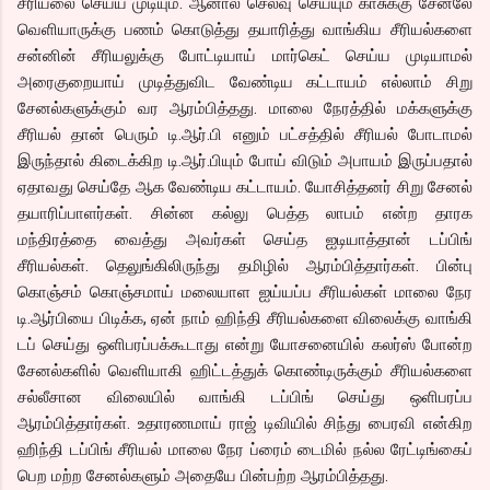
சீரியலை செய்ய முடியும். ஆனால் செலவு செய்யும் காசுக்கு சேனலே
வெளியாருக்கு பணம் கொடுத்து தயாரித்து வாங்கிய சீரியல்களை
சன்னின் சீரியலுக்கு போட்டியாய் மார்கெட் செய்ய முடியாமல்
அரைகுறையாய் முடித்துவிட வேண்டிய கட்டாயம் எல்லாம் சிறு
சேனல்களுக்கும் வர ஆரம்பித்தது. மாலை நேரத்தில் மக்களுக்கு
சீரியல் தான் பெரும் டி.ஆர்.பி எனும் பட்சத்தில் சீரியல் போடாமல்
இருந்தால் கிடைக்கிற டி.ஆர்.பியும் போய் விடும் அபாயம் இருப்பதால்
ஏதாவது செய்தே ஆக வேண்டிய கட்டாயம். யோசித்தனர் சிறு சேனல்
தயாரிப்பாளர்கள். சின்ன கல்லு பெத்த லாபம் என்ற தாரக
மந்திரத்தை வைத்து அவர்கள் செய்த ஐடியாத்தான் டப்பிங்
சீரியல்கள். தெலுங்கிலிருந்து தமிழில் ஆரம்பித்தார்கள். பின்பு
கொஞ்சம் கொஞ்சமாய் மலையாள ஐய்யப்ப சீரியல்கள் மாலை நேர
டி.ஆர்பியை பிடிக்க, ஏன் நாம் ஹிந்தி சீரியல்களை விலைக்கு வாங்கி
டப் செய்து ஒளிபரப்பக்கூடாது என்று யோசனையில் கலர்ஸ் போன்ற
சேனல்களில் வெளியாகி ஹிட்டத்துக் கொண்டிருக்கும் சீரியல்களை
சல்லீசான விலையில் வாங்கி டப்பிங் செய்து ஒளிபரப்ப
ஆரம்பித்தார்கள். உதாரணமாய் ராஜ் டிவியில் சிந்து பைரவி என்கிற
ஹிந்தி டப்பிங் சீரியல் மாலை நேர ப்ரைம் டைமில் நல்ல ரேட்டிங்கைப்
பெற மற்ற சேனல்களும் அதையே பின்பற்ற ஆரம்பித்தது.