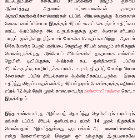
கட்டெறும்பான கதையாய் சீரியல்களின் தரமும் குறைய
ஆர்மபித்தது. அதனால் பார்வையாளர்கள் குறைய
ஆரமபித்தார்கள்.சேனல்காரர்கள் டப்பிங் சீரியல்களுக்கு போனதால்
வேலை வாய்ப்பில்லாம இருக்கும் சீரியல் உலகம் கொஞ்சம் எதிர்ப்பை
காட்ட ஆரம்பித்தது சில வருடங்களுக்கு முன். ஆனால் சரியாய்
யாரும் முன்நின்று நிற்காமல் போகவே சொதப்பலாயிற்று. ஆனால்
இதே போன்ற பெரும் பாதிப்பை தெலுங்கு சீரியல் உலகமும் சந்தித்துக்
கொண்டிருக்கிறது. அங்கேயும் சீரியல்களின் தாதாவாக சன்னின்
ஜெமினி டிவியிருக்க, அவ்ர்கள் கூட ஒன்றிரண்டு டப்பிங்
சீரியல்களூக்கு மாறியிருக்க, ஈடிவி, மாடிவி, ஜீ தமிழ் போன்ற பிரபல
சேனல்கள் டப்பிங் சீரியல்களால் ஆக்கிரமிக்கப்பட்டிருக்க, இதை
எதிர்த்து விஜய் யாதவ் என்கிற சீரியல் நடிகர் சேனல்களுக்கு எதிராய்
ஏப்ரல் 12 ஆம் தேதி முதல் காலவரையற்ற
உண்ணாவிரதத்தை
தொடர
இருக்கிறார்.
இந்த உண்ணாவிரத அறிப்பைத் தொடர்ந்து ஜெமினியும், ஈடிவியும்,
தங்கள் டப்பிங் சீரியல் ஒளிபரப்பை ஏப்ரல் 14 முதல் நிறுத்திக்
கொள்வதாய் அறிவித்துள்ளது. ஒரு பக்கம் அட பரவாயில்லையே
என்று தோன்றினாலும் இதனுள் ஒர் உள்குத்து இருப்பதாகவே