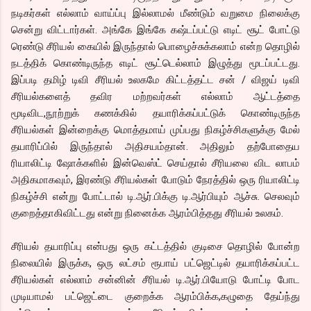
நடிகர்கள் எல்லாம் வாய்ப்பு இல்லாமல் மீண்டும் வறுமை நிலைக்கு
சென்று விட்டார்கள். அங்கே இங்கே கஷ்டப்பட்டு எடிட் சூட் போட்டு
ரெண்டு சீரியல் கையில் இருந்தால் பொழைச்சுக்கலாம் என்ற தொழில்
நடத்திக் கொண்டிருந்த எடிட் சூட்டெல்லாம் இழுத்து மூடப்பட்டது.
இப்படி தமிழ் டிவி சீரியல் உலகமே கிட்டத்தட்ட சன் / விஜய் டிவி
சீரியல்களைத் தவிர மற்றவர்கள் எல்லாம் ஆட்டத்தை
மூடிவிட,நூற்றுக் கணக்கில் தயாரிக்கப்பட்டுக் கொண்டிருந்த
சீரியல்கள் இன்றைக்கு மொத்தமாய் முப்பது நிகழ்ச்சிகளுக்கு மேல்
தயாரிப்பில் இருந்தால் அதிசயம்தான். அதிலும் தற்போதைய
ரியாலிட்டி ஷோக்களில் இன்வெஸ்ட் செய்தால் சீரியலை விட லாபம்
அதிகமாகவும், இரண்டு சீரியல்கள் போடும் நேரத்தில் ஒரு ரியாலிட்டி
நிகழ்ச்சி என்று போட்டால் டி.ஆர்.பிக்கு டி.ஆர்பியும் ஆச்சு. செலவும்
குறைத்தாகிவிட்டது என்று நினைக்க ஆரம்பித்தது சீரியல் உலகம்.
சீரியல் தயாரிப்பு என்பது ஒரு கட்டத்தில் குடிசை தொழில் போன்ற
நிலையில் இருக்க, ஒரு லட்சம் ரூபாய் பட்ஜெட்டில் தயாரிக்கப்பட்ட
சீரியல்கள் எல்லாம் சன்னின் சீரியல் டி.ஆர்.பியோடு போட்டி போட
முடியாமல் பட்ஜெட்டை குறைக்க ஆரம்பிக்க,கழுதை தேய்ந்து