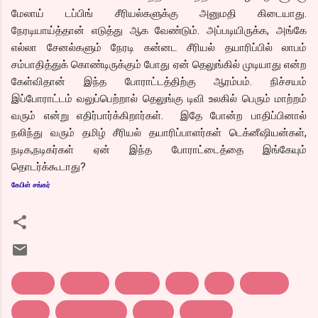
மேலாய் டப்பிங் சீரியல்களுக்கு அனுமதி கிடையாது.
நேரடியாய்த்தான் எடுத்து ஆக வேண்டும். அப்படியிருக்க, அங்கே
எல்லா சேனல்களும் நேரடி கன்னட சீரியல் தயாரிப்பில் லாபம்
சம்பாதித்துக் கொண்டிருக்கும் போது ஏன் தெலுங்கில் முடியாது என்ற
கேள்விதான் இந்த போராட்டத்திற்கு ஆரம்பம். நிச்சயம்
இப்போராட்டம் வலுப்பெற்றால் தெலுங்கு டிவி உலகில் பெரும் மாற்றம்
வரும் என்று எதிர்பார்க்கிறார்கள். இதே போன்ற பாதிப்பினால்
நலிந்து வரும் தமிழ் சீரியல் தயாரிப்பாளர்கள் டெக்னீஷியன்கள்,
நடிக,நடிகர்கள் ஏன் இந்த போராட்டைத்தை இங்கேயும்
தொடர்க்கூடாது?
கேபிள் சங்கர்
actors
channel
Gemini
maa
sun
tv serial
zeetv
சின்னத்திரை
சீரியல்
நடிகர்கள்