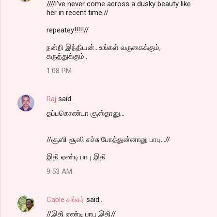
////i’ve never come across a dusky beauty like
her in recent time.//
repeatey!!!!!//
நன்றி இந்தியன்.. உங்கள் வருகைக்கும்,
கருத்துக்கும்..
1:08 PM
Raj
said…
தப்பகொண்டா சூஸ்தானு...
//சூஸி சூஸி சச்சு போத்துன்னானு பாபு...//
இதி ஏண்டி பாபு இதி
9:53 AM
Cable சங்கர்
said…
//இதி ஏண்டி பாபு இதி//