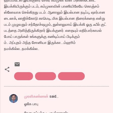
ஹாப்பிடேஸ் இயக்குனர் சேகர் கம்முலா வின் அஸிஸ்டெண்ட்
இயக்கியிருக்கும் படம், கம்முலாவின் பாணியிலேயே கொஞ்சம்
ஸ்லோவாக செல்கிறது படம். ஆனாலும் இயல்பான நடிப்பு, ஷார்பான
டைலாக், லாஜிக்கோடு காமெடி, மிக இயல்பான திரைக்கதை என்று
படம் முழுவதும் சந்தோச்ஷமும், துள்ளலுமாய் இயக்கி ஓரு ஃபீல் குட்
படத்தை அளித்திருக்கிறார் இயக்குனர். எதையும் எதிர்பார்காமல்
போய் பாருங்கள் உங்களுக்கு கண்டிப்பாய் பிடிக்கும்
ம்.. அப்புறம் அந்த சோனியா இருக்கா....ம்ஹூம்
நமக்கில்ல...நமக்கில்ல..
தெலுங்கு
விமர்சனம்
வினாயக்குடு..
முரளிகண்ணன்
said…
C
ஓகே பாபு
o
நேனு தப்பக்கூட சூஸ்தாரண்டி