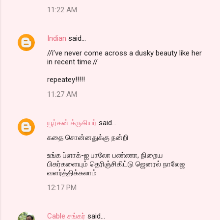
11:22 AM
Indian
said…
//i’ve never come across a dusky beauty like her
in recent time.//
repeatey!!!!!
11:27 AM
யூர்கன் க்ருகியர்
said…
கதை சொன்னதுக்கு நன்றி
உங்க ப்ளாக்-ஐ பாலோ பண்ணா, நிறைய
பிகர்களையும் தெரிஞ்சிகிட்டு ஜெனரல் நாலேஜ
வளர்த்திக்கலாம்
12:17 PM
Cable சங்கர்
said…