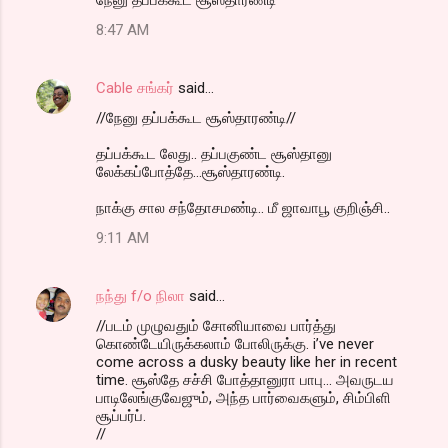
m
m
8:47 AM
e
n
Cable சங்கர்
said…
t
//நேனு தப்பக்கூட சூஸ்தாரண்டி//
s
தப்பக்கூட லேது.. தப்பகுண்ட சூஸ்தானு
லேக்கப்போத்தே...சூஸ்தாரண்டி.
நாக்கு சால சந்தோசமண்டி.. மீ ஜாவாபூ குறிஞ்சி..
9:11 AM
நந்து f/o நிலா
said…
//படம் முழுவதும் சோனியாவை பார்த்து
கொண்டேயிருக்கலாம் போலிருக்கு. i’ve never
come across a dusky beauty like her in recent
time. சூஸ்தே சச்சி போத்தானுரா பாபு... அவருடய
பாடிலேங்குவேஜும், அந்த பார்வைகளும், சிம்பிளி
சூப்பர்ப்.
//