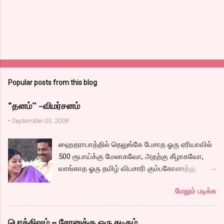
Popular posts from this blog
"தனம்” -விமர்சனம்
-
September 05, 2008
ஹைதராபாத்தில் தெலுங்கே பேசாத ஓரு ஏரியாவில்
500 ரூபாய்க்கு மேலாகவோ, அதற்கு கீழாகவோ,
வாங்காத ஓரு தமிழ் விபசாரி கும்பகோணத்து
அக்ரஹாரத்தின் வீட்டில் மருமகளாக
மேலும் படிக்க
வாழ்கைபடுகிறாள். அவளுடய வாழ்கை எப்படி
அமைந்தது? என்ற ஓரு நல்ல லைனை , சங்கீதா
தன்னுடய இடுப்பை சுழற்றி, சுழற்றி நடப்பதை போல்
பொக்கிஷம் – சேரனுக்கு ஒரு கடிதம்