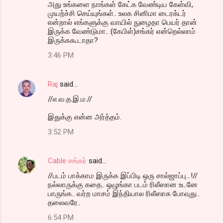
அது உங்களை நாங்கள் கேட்க வேண்டிய கேள்வி,
முயற்ச்சி செய்யுங்கள்.. உலக சினிமா டைரக்டர்
என்றால் எங்களுக்கு வாயில் நுழைதா பெயர் தான்
இருக்க வேண்டுமா.. (கேபிள்)சங்கர் என்றெல்லாம்
இருக்ககூடாதா?
3:46 PM
Raj
said…
//எ.வ.த.இ.ம.//
இதுக்கு என்ன அர்த்தம்.
3:52 PM
Cable சங்கர்
said…
//படம் பாக்காம இருக்க இப்பிடி ஒரு சால்ஜாப்பு...!//
நல்லாருக்கு கதை.. ஒழுங்கா படம் ரிலீஸான உடனே
பாருங்க.. வர்ற மாசம் இந்தியால ரிலீஸாக போவுது..
தலைவரே..
6:54 PM