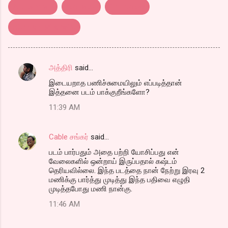
A.R.Rahman
dev patel
film review
Slumdog Millonaire
அத்திரி
said…
C
இடையறாத பணிச்சுமையிலும் எப்படித்தான்
o
இத்தனை படம் பாக்குறீங்களோ?
m
11:39 AM
m
e
Cable சங்கர்
said…
n
படம் பார்பதும் அதை பற்றி யோசிப்பது என்
t
வேலைகளில் ஒன்றாய் இருப்பதால் கஷ்டம்
தெரியவில்லை. இந்த படத்தை நான் நேற்று இரவு 2
s
மணிக்கு பார்த்து முடித்து இந்த பதிவை எழுதி
முடித்தபோது மணி நான்கு.
11:46 AM