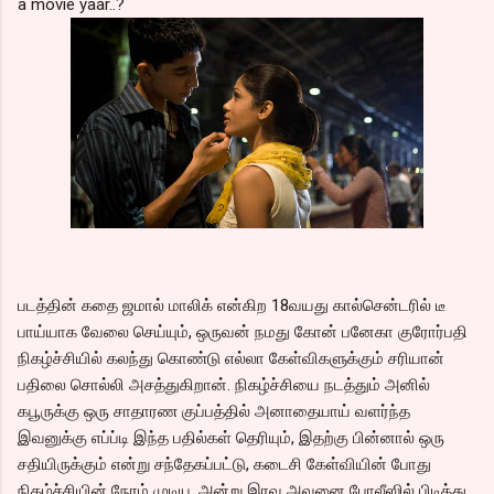
a movie yaar..?
படத்தின் கதை ஜமால் மாலிக் என்கிற 18வயது கால்சென்டரில் டீ
பாய்யாக வேலை செய்யும், ஒருவன் நமது கோன் பனேகா குரோர்பதி
நிகழ்ச்சியில் கலந்து கொண்டு எல்லா கேள்விகளுக்கும் சரியான்
பதிலை சொல்லி அசத்துகிறான். நிகழ்ச்சியை நடத்தும் அனில்
கபூருக்கு ஒரு சாதாரண குப்பத்தில் அனாதையாய் வளர்ந்த
இவனுக்கு எப்ப்டி இந்த பதில்கள் தெரியும், இதற்கு பின்னால் ஒரு
சதியிருக்கும் என்று சந்தேகப்பட்டு, கடைசி கேள்வியின் போது
நிகழ்ச்சியின் நேரம் முடிய, அன்று இரவு அவனை போலீஸில் பிடித்து