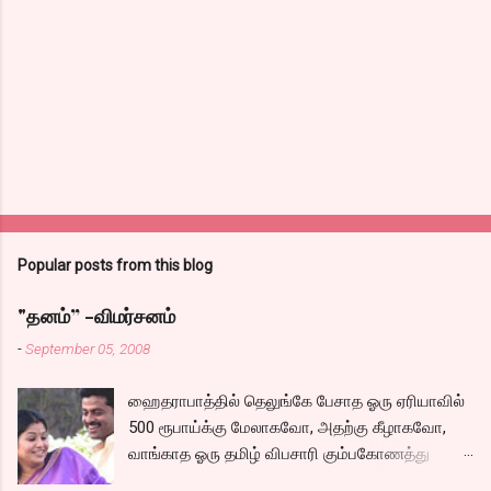
Popular posts from this blog
"தனம்” -விமர்சனம்
-
September 05, 2008
ஹைதராபாத்தில் தெலுங்கே பேசாத ஓரு ஏரியாவில்
500 ரூபாய்க்கு மேலாகவோ, அதற்கு கீழாகவோ,
வாங்காத ஓரு தமிழ் விபசாரி கும்பகோணத்து
அக்ரஹாரத்தின் வீட்டில் மருமகளாக