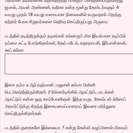
அவர்கள் நடிகர்களை தேர்தெடுத்த பாங்கும் அசத்தலாயிருக்கிறது.
ஜமால், அவன் அண்ணன், லதிகா என்ற மூன்று கேரக்டர்களும் 4
வயது முதல் 18 வயது வரையான நிலைகளில் வருவதால் அதற்கு
ஏற்றார் போல சிறுவர்களை தெரிவு செய்திருப்பது அருமை.
படத்தில் நடித்திருக்கும் நடிகர்கள் எல்லாரும் மிக இயல்பான நடிப்பில்
நம்மை கட்டி போடுகிறார்கள், தேவ் படேல், கதாநாயகி, இர்பான்கான்,
சுரப் சுக்லா.
இசை நம்ம ஏ.ஆர்.ரஹ்மான். மனுசன் சும்மா பின்னி
பெடலெடுத்திருக்கிறார். ரீ ரிக்கார்டிங்கில் ஆகட்டும், பாடல்கள்
ஆகட்டும் என்ன ஒரு காம்போஸிஷன். இந்த வருட கோல்டன் க்ளோப்
அவார்ட்டுக்கு சிறந்த இசையமைப்பாளராய் இவரை பரிந்துரை
செய்திருக்கிறார்கள்.
படத்தில் குறைகளே இல்லையா..? என்று கேள்வி எழுப்பினால் மிகவும்