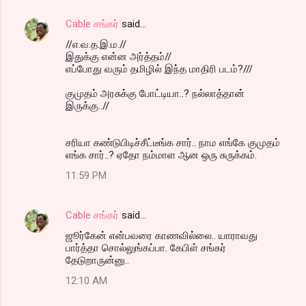
Cable சங்கர்
said…
//எ.வ.த.இ.ம.//
இதுக்கு என்ன அர்த்தம்//
எப்போது வரும் தமிழில் இந்த மாதிரி படம்?///
குமுதம் அரசுக்கு போட்டியா..? நல்லாத்தான்
இருக்கு..//
சரியா கண்டுபிடிச்சீட்டீங்க சார்.. நாம எங்கே குமுதம்
எங்க சார்..? ஏதோ நம்மாள ஆன ஒரு சுருக்கம்.
11:59 PM
Cable சங்கர்
said…
ஜூர்கேன் என்பவரை காணவில்லை.. யாராவது
பார்த்தா சொல்லுங்கப்பா. கேபிள் சங்கர்
தேடுறாருன்னு..
12:10 AM