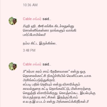
10:36 AM
Cable சங்கர்
said…
//ஹி ஹி...dvd எங்கே கிடச்சுதுன்னு
சொன்னீங்கன்னா நாங்களும் வாங்கி
பார்ப்போமில்ல//
நம்ம கிட்ட இருக்கில்ல..
3:48 PM
Cable சங்கர்
said…
//"கர்மா கரம் சாய் தேனேவாலா" என்று ஒரு
தொலைக்காட்சி நிகழ்ச்சியில் வெளிப்படையாக
அசிங்கப்படுத்துகிறார்.
எப்படி பதில் தெரியும் என்று விசாரிக்கும்
காவல்துறை கட்டி தொங்கவிட்டு, மின்சாரத்தை
செலுத்தி விசாரிக்கிறது. கொஞ்சம்கூட இயல்புக்கு
பொருந்தாத காட்சிகள். இதற்குப்போய்
எ.வ.த.இ.ம.படம் என்று அங்கலாய்க்கிறீர்கள்.//