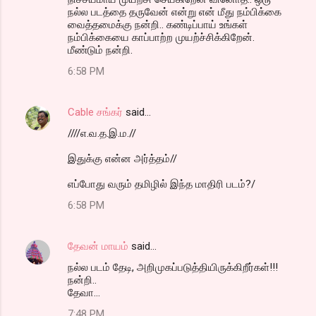
நல்ல படத்தை தருவேன் என்று என் மீது நம்பிக்கை
வைத்தமைக்கு நன்றி.. கண்டிப்பாய் உங்கள்
நம்பிக்கையை காப்பாற்ற முயற்ச்சிக்கிறேன்.
மீண்டும் நன்றி.
6:58 PM
Cable சங்கர்
said…
////எ.வ.த.இ.ம.//
இதுக்கு என்ன அர்த்தம்//
எப்போது வரும் தமிழில் இந்த மாதிரி படம்?/
6:58 PM
தேவன் மாயம்
said…
நல்ல படம் தேடி, அறிமுகப்படுத்தியிருக்கிறீர்கள்!!!
நன்றி..
தேவா...
7:48 PM